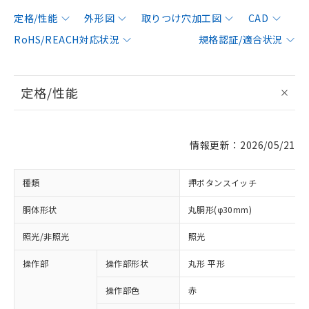
定格/性能
外形図
取りつけ穴加工図
CAD
RoHS/REACH対応状況
規格認証/適合状況
定格/性能
情報更新：2026/05/21
種類
押ボタンスイッチ
胴体形状
丸胴形(φ30mm)
照光/非照光
照光
操作部
操作部形状
丸形 平形
操作部色
赤