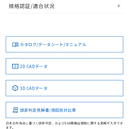
情報更新：2026/7/29
規格認証/適合状況
ログイン/会員登録
EU RoHS
注意事項・凡例
A30NL-MNM-TRA-G102-RDについての規格認証/適合状況に
ついては、「カスタマーサポートセンタ お客様相談室」また
は貴社担当オムロン営業員または販売店にお問い合わせくだ
対応状況
対応予定月
※1
※2
さい。
ダウンロードデータをご利用いただく前に、以下を必ずお読
みください。
カタログ/データシート/マニュアル
対応済み
ソフトウェアの使用条件
お問い合わせ
中国 RoHS
注意事項・凡例
2D CADデータ
中国 RoHS表
※1 ※2
3D CADデータ
Pb
Hg
Cd
Cr(VI)
該非判定見解書/項目別対比表
O
O
O
O
日本の外為法に基づく該非判定、およびEAR再輸出規制に関する見解が入手でき
ます。