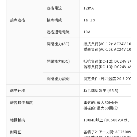
定格電流
12mA
接点定格
接点構成
1a+1b
※1 対応状況
定格通電電流
10A
対応済み：EU RoHS指令（10物質）の
非含有に対応した製品が提供可能な商品で
開閉能力(AC)
抵抗負荷(AC-12): AC24V 10A/A
す。
誘導負荷(AC-15): AC24V 10A/AC
対応予定：EU RoHS指令（10物質）の非含
ご利用条件
有に対応した製品に切り替える予定のある
開閉能力(DC)
抵抗負荷(DC-12): DC24V 8A/DC
商品です。
誘導負荷(DC-13): DC24V 4A/DC
対応予定なし：EU RoHS指令（10物質）の
以下の条件をお読みいただき、同意のうえ
開閉能力説明
測定条件: 周囲温度 20±2℃、
非含有に非対応の商品で、対応品を出す予
ご利用ください。
定はありません。
端子仕様
ねじ締め端子 (M3.5)
調査・確認中：EU RoHS指令（10物質）の
本サービスは、当社制御機器事業取扱
※1 中国RoHS○×表
非含有の対応状況を調査中または確認中の
商品の当社在庫状況および標準価格
許容操作頻度
電気的: 最大30回/分
商品です。
(税抜)を提供させていただくもので
機械的: 最大60回/分
「○」：最大均質材料含有率が中国RoHSの
非該当品：ライセンス料など無形物で、有
す。
基準値以下であることを示します。
害物質有無と関係のない商品です。
絶縁抵抗
100MΩ以上 (DC500Vメガ、
当社制御機器事業取扱商品の中には、
「×」：最大均質材料含有率が中国RoHSの
仕入先様の事情により、非含有部品として
本サービスの対象外となる商品もある
基準値を超えていることを示します。
いたものが、含有品と判明した場合などや
当社は、これら貴社製品のうち、外国
耐電圧
各端子とアース間: AC2500V 50/
ことをご了承ください。
「－」：未確認です。当社販売部門へお問
むを得ず変更することがあります。