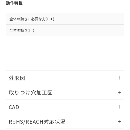
登録された部品リストについて、当社
動作特性
および当社の共同利用者が、当社の製
下記の非含有証明書をダウンロードするこ
品・サービスに関するお客様との取
とができます。
合意する
キャンセル
引・商談に必要な範囲で利用すること
全体の動きに必要な力(TTF)
をご了承ください。
EU RoHS指令（10物質）の非含有証明書
全体の動き(TT)
※当社の共同利用者とは、
"個人情報
51物質の非含有証明書（当社基準）
の共同利用に関して"
の「1.共同利
※本証明書は発行日時点で非含有を証明す
用者の範囲」に記載されている法人を
るもので、過去に遡って非含有を証明する
指します。
ものではありません。
また、RoHS指令のフタル酸エステル類４
物質の対応では、対応完了までの期間は出
荷製品に未対応品が混在することから備考
外形図
欄に対応日を記載しておりました。
既に当社にて対応品への在庫切替を完了
情報更新：2026/05/21
していることから、特段のことがない限
取りつけ穴加工図
り、2022年1月12日より割愛しておりま
す。
情報更新：2026/05/21
CAD
ログイン/会員登録いただくと、CADデータをダウンロー
RoHS/REACH対応状況
ドすることができます。