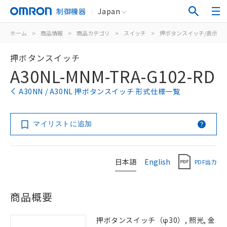
制御機器
Japan
ホーム
>
商品情報
>
商品カテゴリ
>
スイッチ
>
押ボタンスイッチ/表示灯
押ボタンスイッチ
A30NL-MNM-TRA-G102-RD
A30NN / A30NL 押ボタンスイッチ 形式仕様一覧
マイリストに追加
日本語
English
PDF出力
商品概要
押ボタンスイッチ（φ30）, 照光, 金