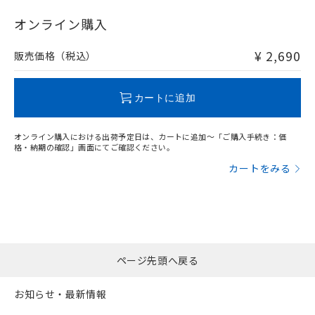
"対応済み"や非含有の記載がされた商品であっても、流通
在庫等で未対応品が混在する可能性があります。
オンライン購入
非含有品が必要な際は、弊社営業部門もしくは販売店へお
問い合わせください。
¥ 2,690
販売価格（税込）
この製品のRoHS/REACH対応状況ページへ
カートに追加
オンライン購入における出荷予定日は、カートに追加～「ご購入手続き：価
格・納期の確認」画面にてご確認ください。
カートをみる
ページ先頭へ戻る
お知らせ・最新情報