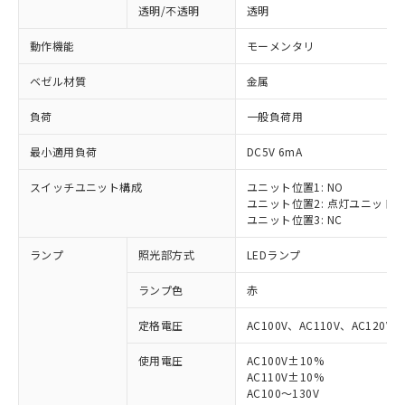
透明/不透明
透明
動作機能
モーメンタリ
ベゼル材質
金属
負荷
一般負荷用
最小適用負荷
DC5V 6mA
スイッチユニット構成
ユニット位置1: NO
ユニット位置2: 点灯ユニット
ユニット位置3: NC
ランプ
照光部方式
LEDランプ
ランプ色
赤
定格電圧
AC100V、AC110V、AC120V
使用電圧
AC100V±10%
AC110V±10%
AC100～130V