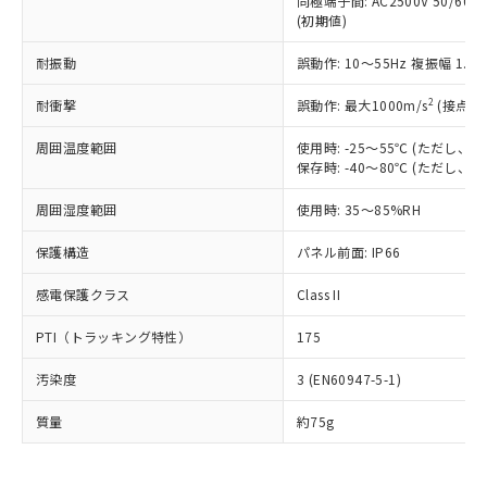
同極端子間: AC2500V 50/60
為替および外国貿易法に定める商品
在庫状況および標準価格照会結果は、
い合わせください。
(初期値)
（以下｢規制貨物等」という）を輸出
記載している更新日時点での社内デー
*EU RoHS指令（10物質）：
または国外への提供する場合は、日本
記
タに基づき作成されるものであり、閲
説明
鉛(Pb) 1000ppm以下、 水銀(Hg) 1000ppm以下、 カド
耐振動
誤動作: 10～55Hz 複振幅 1.
*中国RoHS10物質の基準値 (GB/T26572)：
国政府の輸出許可(または役務取引許
号
覧された時点での実際の在庫および標
ミウム(Cd) 100ppm以下、
Pb(鉛) :1000ppm、 Hg(水銀) : 1000ppm、 Cd(カドミウ
可)を取得するなどの必要な手続きを
六価クロム(Cr(Ⅵ)) 1000ppm以下、ポリ臭化ビフェニル
ム) : 100ppm、
準価格とは異なる場合があることをご
2
耐衝撃
誤動作: 最大1000m/s
(接点開
類(PBB) 1000ppm以下、ポリ臭化ジフェニルエーテル類
Cr(Ⅵ)(六価クロム) : 1000ppm、 PBBs(ポリ臭化ビフェ
とります。
了承ください。
(PBDE) 1000ppm以下、フタル酸ビス(2-エチルヘキシ
○
一定数以上の在庫あり
ニル類) : 1000ppm、 PBDEs(ポリ臭化ジフェニルエーテ
当社は規制貨物を破棄する場合は、完
ル) (DEHP)(別名：DOP) 1000ppm以下、フタル酸ブチ
正式な納期状況および標準価格はお客
ル類) : 1000ppm、
周囲温度範囲
使用時: -25～55℃ (ただし
ルベンジル（BBP） 1000ppm以下、フタル酸ジブチル
全に破砕するなど、違法に輸出されな
DBP(フタル酸ジブチル) : 1000ppm、 DIBP(フタル酸ジ
保存時: -40～80℃ (ただし
様のお取引先、またはお客様担当のオ
（DBP） 1000ppm以下、フタル酸ジイソブチル
イソブチル) : 1000ppm、 BBP(フタル酸ブチルベンジ
△
一定数には満たないが在庫あり
いよう必要な手段を講じます。
ムロン制御機器販売店・当社販売員に
(DIBP) 1000ppm以下
ル) : 1000ppm、
当社は貴社製品を、核兵器、ミサイ
但し、RoHS指令で産業用監視および制御機器に対する
周囲湿度範囲
使用時: 35～85%RH
DEHP(フタル酸ビス(2-エチルヘキシル)) : 1000ppm
ご相談ください。
適用除外項目は除く。
ル、化学兵器、生物兵器またはその他
－
在庫なし(最新の在庫状況につ
オムロン制御機器販売店や当社販売拠
フタル酸エステル類の４物質については閾値を超える意
保護構造
パネル前面: IP66
武器並びにこれらの製造装置等に一切
いては、お客様のお取引先、ま
図的な使用がないことを確認しています。
点は「
販売ネットワーク
」をご確認
※2 環境保護使用期限
使用いたしません。
たはお客様担当のオムロン制御
ください。
感電保護クラス
Class II
当社は、貴社製品を第三者に販売する
機器販売店・当社販売員にご確
在庫状況および標準価格結果を当社の
※2 対応予定月
「ｅ」：有害物質（10物質）のすべてが基
場合は、上記1、2および3の内容を当
認ください)
事前の承諾なく第三者に漏洩または開
PTI（トラッキング特性）
175
準値以下であることを示します。
該第三者に通知します。また当社は、
示しないようお願いします。
部品在庫の切り替え状況などにより、予定
「10」：通常の使用状況下において有害物
販売先および販売に係わる関係者が違
マイパーツ機能（部品リスト作成サー
空
受注生産機種、また在庫状況の
汚染度
3 (EN60947-5-1)
月が前後することがあります。
質が外部に漏えいし、環境に深刻な影響を
法に輸出するおそれがある場合は、取
ビス）をご利用いただくには、I-Web
白
情報を公開していない機種
及ぼさない年数を意味します。
り引きをいたしません。
メンバーズにご登録されている必要が
質量
約75g
「－」：未確認です。当社販売部門へお問
あります。
い合わせください。
お客様が当ウェブサイト上で当社にご
※3 非含有証明書ダウンロード