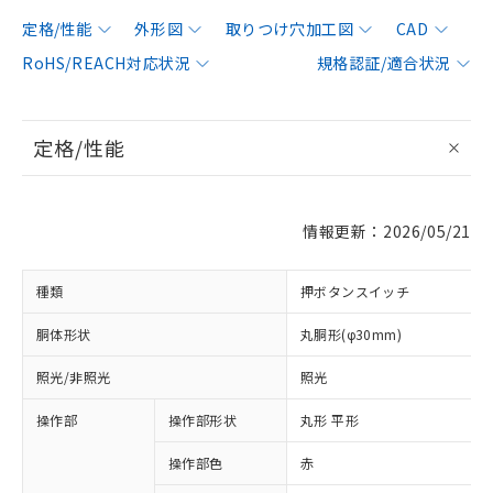
定格/性能
外形図
取りつけ穴加工図
CAD
RoHS/REACH対応状況
規格認証/適合状況
定格/性能
情報更新：2026/05/21
種類
押ボタンスイッチ
胴体形状
丸胴形(φ30mm)
照光/非照光
照光
操作部
操作部形状
丸形 平形
操作部色
赤