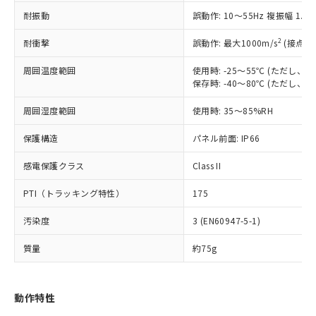
（以下｢規制貨物等」という）を輸出
記載している更新日時点での社内デー
耐振動
誤動作: 10～55Hz 複振幅 1.
*EU RoHS指令（10物質）：
または国外への提供する場合は、日本
記
タに基づき作成されるものであり、閲
説明
鉛(Pb) 1000ppm以下、 水銀(Hg) 1000ppm以下、 カド
*中国RoHS10物質の基準値 (GB/T26572)：
国政府の輸出許可(または役務取引許
号
覧された時点での実際の在庫および標
ミウム(Cd) 100ppm以下、
Pb(鉛) :1000ppm、 Hg(水銀) : 1000ppm、 Cd(カドミウ
2
耐衝撃
誤動作: 最大1000m/s
(接点開
可)を取得するなどの必要な手続きを
六価クロム(Cr(Ⅵ)) 1000ppm以下、ポリ臭化ビフェニル
ム) : 100ppm、
準価格とは異なる場合があることをご
類(PBB) 1000ppm以下、ポリ臭化ジフェニルエーテル類
Cr(Ⅵ)(六価クロム) : 1000ppm、 PBBs(ポリ臭化ビフェ
とります。
了承ください。
(PBDE) 1000ppm以下、フタル酸ビス(2-エチルヘキシ
周囲温度範囲
使用時: -25～55℃ (ただし
○
一定数以上の在庫あり
ニル類) : 1000ppm、 PBDEs(ポリ臭化ジフェニルエーテ
当社は規制貨物を破棄する場合は、完
ル) (DEHP)(別名：DOP) 1000ppm以下、フタル酸ブチ
正式な納期状況および標準価格はお客
ル類) : 1000ppm、
保存時: -40～80℃ (ただし
ルベンジル（BBP） 1000ppm以下、フタル酸ジブチル
全に破砕するなど、違法に輸出されな
DBP(フタル酸ジブチル) : 1000ppm、 DIBP(フタル酸ジ
様のお取引先、またはお客様担当のオ
（DBP） 1000ppm以下、フタル酸ジイソブチル
イソブチル) : 1000ppm、 BBP(フタル酸ブチルベンジ
△
一定数には満たないが在庫あり
いよう必要な手段を講じます。
周囲湿度範囲
使用時: 35～85%RH
ムロン制御機器販売店・当社販売員に
(DIBP) 1000ppm以下
ル) : 1000ppm、
当社は貴社製品を、核兵器、ミサイ
但し、RoHS指令で産業用監視および制御機器に対する
DEHP(フタル酸ビス(2-エチルヘキシル)) : 1000ppm
ご相談ください。
適用除外項目は除く。
ル、化学兵器、生物兵器またはその他
保護構造
パネル前面: IP66
－
在庫なし(最新の在庫状況につ
オムロン制御機器販売店や当社販売拠
フタル酸エステル類の４物質については閾値を超える意
武器並びにこれらの製造装置等に一切
いては、お客様のお取引先、ま
図的な使用がないことを確認しています。
点は「
販売ネットワーク
」をご確認
※2 環境保護使用期限
感電保護クラス
Class II
使用いたしません。
たはお客様担当のオムロン制御
ください。
当社は、貴社製品を第三者に販売する
機器販売店・当社販売員にご確
在庫状況および標準価格結果を当社の
PTI（トラッキング特性）
175
※2 対応予定月
「ｅ」：有害物質（10物質）のすべてが基
場合は、上記1、2および3の内容を当
認ください)
事前の承諾なく第三者に漏洩または開
準値以下であることを示します。
該第三者に通知します。また当社は、
示しないようお願いします。
汚染度
3 (EN60947-5-1)
部品在庫の切り替え状況などにより、予定
「10」：通常の使用状況下において有害物
販売先および販売に係わる関係者が違
マイパーツ機能（部品リスト作成サー
空
受注生産機種、また在庫状況の
月が前後することがあります。
質が外部に漏えいし、環境に深刻な影響を
法に輸出するおそれがある場合は、取
ビス）をご利用いただくには、I-Web
白
情報を公開していない機種
質量
約75g
及ぼさない年数を意味します。
り引きをいたしません。
メンバーズにご登録されている必要が
「－」：未確認です。当社販売部門へお問
あります。
い合わせください。
お客様が当ウェブサイト上で当社にご
動作特性
※3 非含有証明書ダウンロード
登録された部品リストについて、当社