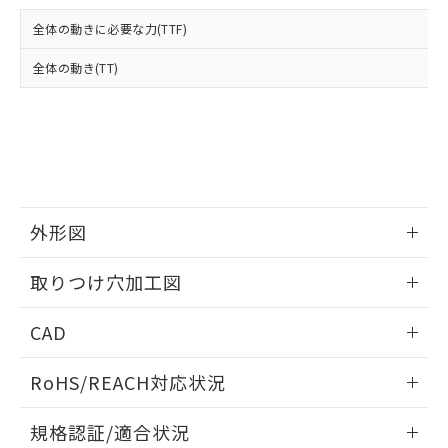
および当社の共同利用者が、当社の製
下記の非含有証明書をダウンロードするこ
品・サービスに関するお客様との取
全体の動きに必要な力(TTF)
とができます。
合意する
キャンセル
引・商談に必要な範囲で利用すること
をご了承ください。
全体の動き(TT)
EU RoHS指令（10物質）の非含有証明書
※当社の共同利用者とは、
"個人情報
51物質の非含有証明書（当社基準）
の共同利用に関して"
の「1.共同利
※本証明書は発行日時点で非含有を証明す
用者の範囲」に記載されている法人を
るもので、過去に遡って非含有を証明する
指します。
ものではありません。
また、RoHS指令のフタル酸エステル類４
物質の対応では、対応完了までの期間は出
荷製品に未対応品が混在することから備考
外形図
欄に対応日を記載しておりました。
情報更新：2026/05/21
既に当社にて対応品への在庫切替を完了
取りつけ穴加工図
していることから、特段のことがない限
り、2022年1月12日より割愛しておりま
情報更新：2026/05/21
CAD
す。
ログイン/会員登録いただくと、CADデータをダウンロー
RoHS/REACH対応状況
ドすることができます。
情報更新：2026/7/29
規格認証/適合状況