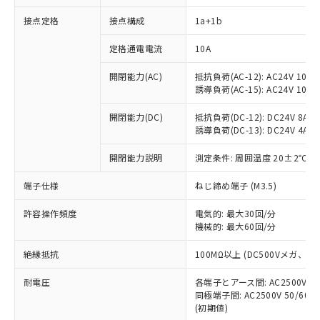
接点定格
接点構成
1a+1b
※1 対応状況
定格通電電流
10A
対応済み：EU RoHS指令（10物質）の
開閉能力(AC)
抵抗負荷(AC-12): AC24V 10A/A
非含有に対応した製品が提供可能な商品で
誘導負荷(AC-15): AC24V 10A/AC
す。
対応予定：EU RoHS指令（10物質）の非含
開閉能力(DC)
抵抗負荷(DC-12): DC24V 8A/DC
ご利用条件
有に対応した製品に切り替える予定のある
誘導負荷(DC-13): DC24V 4A/DC
商品です。
対応予定なし：EU RoHS指令（10物質）の
開閉能力説明
測定条件: 周囲温度 20±2℃、
以下の条件をお読みいただき、同意のうえ
非含有に非対応の商品で、対応品を出す予
ご利用ください。
端子仕様
ねじ締め端子 (M3.5)
定はありません。
調査・確認中：EU RoHS指令（10物質）の
本サービスは、当社制御機器事業取扱
※1 中国RoHS○×表
許容操作頻度
電気的: 最大30回/分
非含有の対応状況を調査中または確認中の
商品の当社在庫状況および標準価格
機械的: 最大60回/分
商品です。
(税抜)を提供させていただくもので
「○」：最大均質材料含有率が中国RoHSの
非該当品：ライセンス料など無形物で、有
す。
絶縁抵抗
100MΩ以上 (DC500Vメガ、
基準値以下であることを示します。
害物質有無と関係のない商品です。
当社制御機器事業取扱商品の中には、
「×」：最大均質材料含有率が中国RoHSの
仕入先様の事情により、非含有部品として
耐電圧
各端子とアース間: AC2500V 50/
本サービスの対象外となる商品もある
基準値を超えていることを示します。
いたものが、含有品と判明した場合などや
当社は、これら貴社製品のうち、外国
同極端子間: AC2500V 50/60
ことをご了承ください。
「－」：未確認です。当社販売部門へお問
むを得ず変更することがあります。
(初期値)
為替および外国貿易法に定める商品
在庫状況および標準価格照会結果は、
い合わせください。