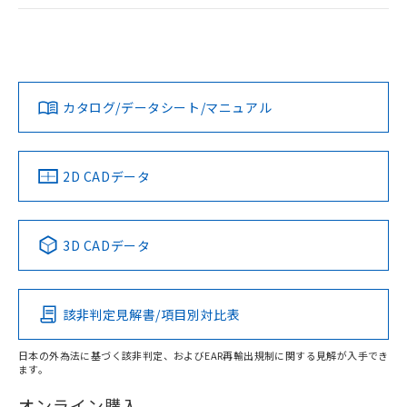
ログイン/会員登録
EU RoHS
注意事項・凡例
A30NL-MNM-TRA-G102-RBについての規格認証/適合状況に
ついては、「カスタマーサポートセンタ お客様相談室」また
は貴社担当オムロン営業員または販売店にお問い合わせくだ
対応状況
対応予定月
※1
※2
さい。
ダウンロードデータをご利用いただく前に、以下を必ずお読
みください。
カタログ/データシート/マニュアル
対応済み
ソフトウェアの使用条件
お問い合わせ
中国 RoHS
注意事項・凡例
2D CADデータ
中国 RoHS表
※1 ※2
3D CADデータ
Pb
Hg
Cd
Cr(VI)
該非判定見解書/項目別対比表
X
O
O
O
日本の外為法に基づく該非判定、およびEAR再輸出規制に関する見解が入手でき
ます。
"対応済み"や非含有の記載がされた商品であっても、流通
在庫等で未対応品が混在する可能性があります。
オンライン購入