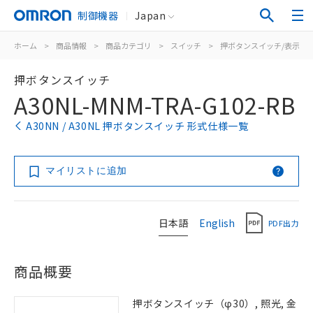
制御機器
Japan
ホーム
>
商品情報
>
商品カテゴリ
>
スイッチ
>
押ボタンスイッチ/表示灯
押ボタンスイッチ
A30NL-MNM-TRA-G102-RB
A30NN / A30NL 押ボタンスイッチ 形式仕様一覧
マイリストに追加
日本語
English
PDF出力
商品概要
押ボタンスイッチ（φ30）, 照光, 金