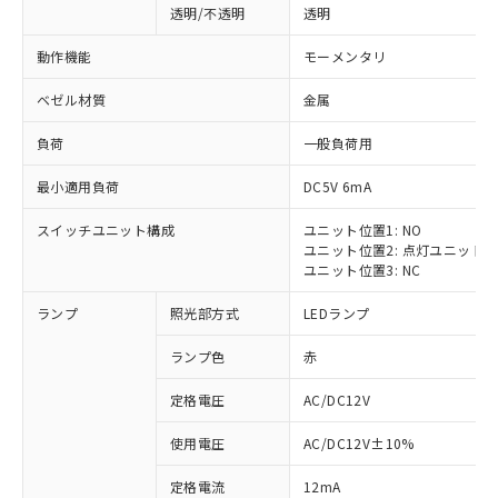
透明/不透明
透明
動作機能
モーメンタリ
ベゼル材質
金属
負荷
一般負荷用
最小適用負荷
DC5V 6mA
スイッチユニット構成
ユニット位置1: NO
ユニット位置2: 点灯ユニット
ユニット位置3: NC
ランプ
照光部方式
LEDランプ
ランプ色
赤
定格電圧
AC/DC12V
使用電圧
AC/DC12V±10%
定格電流
12mA