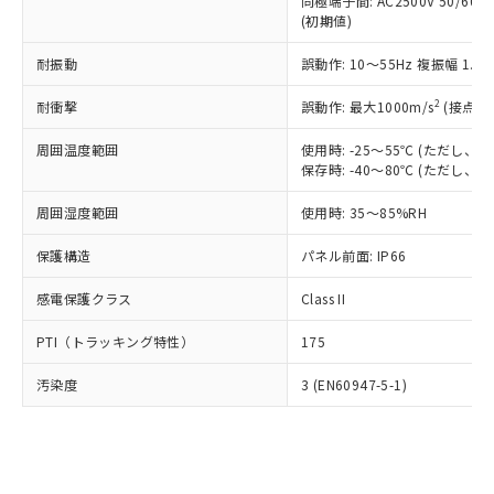
類(PBB) 1000ppm以下、ポリ臭化ジフェニルエーテル類
同極端子間: AC2500V 50/60
Cr(Ⅵ)(六価クロム) : 1000ppm、 PBBs(ポリ臭化ビフェ
とります。
了承ください。
(PBDE) 1000ppm以下、フタル酸ビス(2-エチルヘキシ
○
一定数以上の在庫あり
ニル類) : 1000ppm、 PBDEs(ポリ臭化ジフェニルエーテ
(初期値)
当社は規制貨物を破棄する場合は、完
ル) (DEHP)(別名：DOP) 1000ppm以下、フタル酸ブチ
正式な納期状況および標準価格はお客
ル類) : 1000ppm、
ルベンジル（BBP） 1000ppm以下、フタル酸ジブチル
全に破砕するなど、違法に輸出されな
DBP(フタル酸ジブチル) : 1000ppm、 DIBP(フタル酸ジ
様のお取引先、またはお客様担当のオ
耐振動
誤動作: 10～55Hz 複振幅 1.
（DBP） 1000ppm以下、フタル酸ジイソブチル
イソブチル) : 1000ppm、 BBP(フタル酸ブチルベンジ
△
一定数には満たないが在庫あり
いよう必要な手段を講じます。
ムロン制御機器販売店・当社販売員に
(DIBP) 1000ppm以下
ル) : 1000ppm、
当社は貴社製品を、核兵器、ミサイ
但し、RoHS指令で産業用監視および制御機器に対する
DEHP(フタル酸ビス(2-エチルヘキシル)) : 1000ppm
ご相談ください。
2
耐衝撃
誤動作: 最大1000m/s
(接点開
適用除外項目は除く。
ル、化学兵器、生物兵器またはその他
－
在庫なし(最新の在庫状況につ
オムロン制御機器販売店や当社販売拠
フタル酸エステル類の４物質については閾値を超える意
武器並びにこれらの製造装置等に一切
いては、お客様のお取引先、ま
周囲温度範囲
図的な使用がないことを確認しています。
使用時: -25～55℃ (ただし
点は「
販売ネットワーク
」をご確認
※2 環境保護使用期限
使用いたしません。
保存時: -40～80℃ (ただし
たはお客様担当のオムロン制御
ください。
当社は、貴社製品を第三者に販売する
機器販売店・当社販売員にご確
在庫状況および標準価格結果を当社の
※2 対応予定月
「ｅ」：有害物質（10物質）のすべてが基
周囲湿度範囲
使用時: 35～85%RH
場合は、上記1、2および3の内容を当
認ください)
事前の承諾なく第三者に漏洩または開
準値以下であることを示します。
該第三者に通知します。また当社は、
示しないようお願いします。
保護構造
パネル前面: IP66
部品在庫の切り替え状況などにより、予定
「10」：通常の使用状況下において有害物
販売先および販売に係わる関係者が違
マイパーツ機能（部品リスト作成サー
空
受注生産機種、また在庫状況の
月が前後することがあります。
質が外部に漏えいし、環境に深刻な影響を
法に輸出するおそれがある場合は、取
ビス）をご利用いただくには、I-Web
白
情報を公開していない機種
感電保護クラス
Class II
及ぼさない年数を意味します。
り引きをいたしません。
メンバーズにご登録されている必要が
「－」：未確認です。当社販売部門へお問
あります。
PTI（トラッキング特性）
175
い合わせください。
お客様が当ウェブサイト上で当社にご
※3 非含有証明書ダウンロード
登録された部品リストについて、当社
汚染度
3 (EN60947-5-1)
および当社の共同利用者が、当社の製
下記の非含有証明書をダウンロードするこ
品・サービスに関するお客様との取
とができます。
合意する
キャンセル
引・商談に必要な範囲で利用すること
をご了承ください。
EU RoHS指令（10物質）の非含有証明書