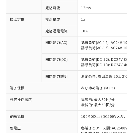
対応済み：EU RoHS指令（10物質）の
定格電流
12mA
非含有に対応した製品が提供可能な商品で
す。
接点定格
接点構成
1a
対応予定：EU RoHS指令（10物質）の非含
ご利用条件
有に対応した製品に切り替える予定のある
定格通電電流
10A
商品です。
対応予定なし：EU RoHS指令（10物質）の
開閉能力(AC)
抵抗負荷(AC-12): AC24V 10A/A
以下の条件をお読みいただき、同意のうえ
非含有に非対応の商品で、対応品を出す予
誘導負荷(AC-15): AC24V 10A/AC
ご利用ください。
定はありません。
調査・確認中：EU RoHS指令（10物質）の
開閉能力(DC)
抵抗負荷(DC-12): DC24V 8A/DC
本サービスは、当社制御機器事業取扱
※1 中国RoHS○×表
誘導負荷(DC-13): DC24V 4A/DC
非含有の対応状況を調査中または確認中の
商品の当社在庫状況および標準価格
商品です。
(税抜)を提供させていただくもので
開閉能力説明
測定条件: 周囲温度 20±2℃、
「○」：最大均質材料含有率が中国RoHSの
非該当品：ライセンス料など無形物で、有
す。
基準値以下であることを示します。
害物質有無と関係のない商品です。
当社制御機器事業取扱商品の中には、
端子仕様
ねじ締め端子 (M3.5)
「×」：最大均質材料含有率が中国RoHSの
仕入先様の事情により、非含有部品として
本サービスの対象外となる商品もある
基準値を超えていることを示します。
いたものが、含有品と判明した場合などや
当社は、これら貴社製品のうち、外国
ことをご了承ください。
許容操作頻度
電気的: 最大30回/分
「－」：未確認です。当社販売部門へお問
むを得ず変更することがあります。
為替および外国貿易法に定める商品
機械的: 最大60回/分
在庫状況および標準価格照会結果は、
い合わせください。
（以下｢規制貨物等」という）を輸出
記載している更新日時点での社内デー
*EU RoHS指令（10物質）：
または国外への提供する場合は、日本
絶縁抵抗
100MΩ以上 (DC500Vメガ、
記
タに基づき作成されるものであり、閲
説明
鉛(Pb) 1000ppm以下、 水銀(Hg) 1000ppm以下、 カド
*中国RoHS10物質の基準値 (GB/T26572)：
国政府の輸出許可(または役務取引許
号
覧された時点での実際の在庫および標
ミウム(Cd) 100ppm以下、
Pb(鉛) :1000ppm、 Hg(水銀) : 1000ppm、 Cd(カドミウ
耐電圧
各端子とアース間: AC2500V 50/
可)を取得するなどの必要な手続きを
六価クロム(Cr(Ⅵ)) 1000ppm以下、ポリ臭化ビフェニル
ム) : 100ppm、
準価格とは異なる場合があることをご