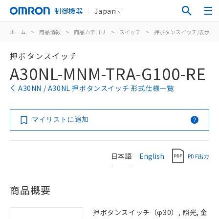
制御機器
Japan
ホーム
>
商品情報
>
商品カテゴリ
>
スイッチ
>
押ボタンスイッチ/表示灯
押ボタンスイッチ
A30NL-MNM-TRA-G100-RE
A30NN / A30NL 押ボタンスイッチ 形式仕様一覧
マイリストに追加
日本語
English
PDF出力
商品概要
押ボタンスイッチ（φ30）, 照光, 金