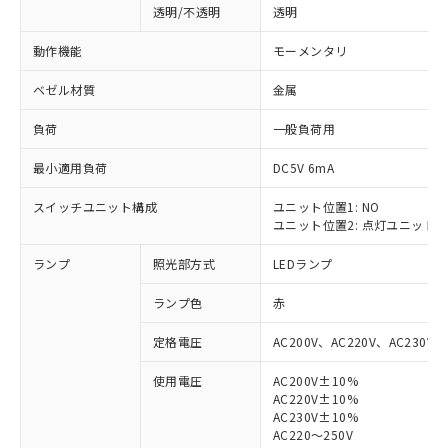
透明/不透明
透明
動作機能
モーメンタリ
ベゼル材質
金属
負荷
一般負荷用
最小適用負荷
DC5V 6mA
スイッチユニット構成
ユニット位置1: NO
ユニット位置2: 点灯ユニット
ランプ
照光部方式
LEDランプ
ランプ色
赤
定格電圧
AC200V、AC220V、AC230V、
使用電圧
AC200V±10%
AC220V±10%
※1 対応状況
AC230V±10%
AC220～250V