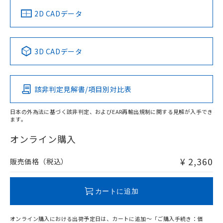
中国 RoHS
注意事項・凡例
2D CADデータ
中国 RoHS表
※1 ※2
3D CADデータ
Pb
Hg
Cd
Cr(VI)
該非判定見解書/項目別対比表
O
O
O
O
日本の外為法に基づく該非判定、およびEAR再輸出規制に関する見解が入手でき
ます。
"対応済み"や非含有の記載がされた商品であっても、流通
在庫等で未対応品が混在する可能性があります。
オンライン購入
非含有品が必要な際は、弊社営業部門もしくは販売店へお
問い合わせください。
¥ 2,360
販売価格（税込）
この製品のRoHS/REACH対応状況ページへ
カートに追加
オンライン購入における出荷予定日は、カートに追加～「ご購入手続き：価