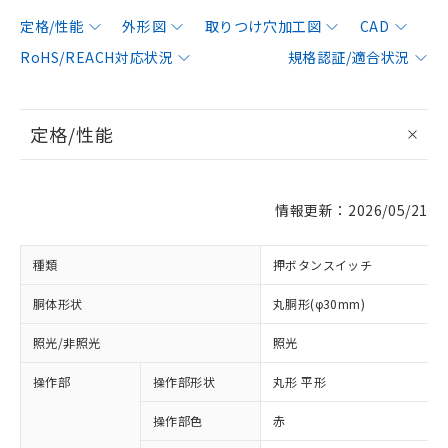
定格/性能
外形図
取りつけ穴加工図
CAD
RoHS/REACH対応状況
規格認証/適合状況
定格/性能
情報更新：2026/05/21
種類
押ボタンスイッチ
胴体形状
丸胴形(φ30mm)
照光/非照光
照光
操作部
操作部形状
丸形 平形
操作部色
赤