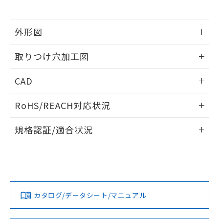
※当社の共同利用者とは、
"個人情報
51物質の非含有証明書（当社基準）
の共同利用に関して"
の「1.共同利
※本証明書は発行日時点で非含有を証明す
用者の範囲」に記載されている法人を
るもので、過去に遡って非含有を証明する
外形図
指します。
ものではありません。
情報更新：2026/05/21
また、RoHS指令のフタル酸エステル類４
取りつけ穴加工図
物質の対応では、対応完了までの期間は出
荷製品に未対応品が混在することから備考
情報更新：2026/05/21
CAD
欄に対応日を記載しておりました。
既に当社にて対応品への在庫切替を完了
ログイン/会員登録いただくと、CADデータをダウンロー
していることから、特段のことがない限
RoHS/REACH対応状況
ドすることができます。
り、2022年1月12日より割愛しておりま
す。
情報更新：2026/7/29
規格認証/適合状況
ログイン/会員登録
EU RoHS
注意事項・凡例
A30NL-MNM-TRA-G100-REについての規格認証/適合状況に
ついては、「カスタマーサポートセンタ お客様相談室」また
は貴社担当オムロン営業員または販売店にお問い合わせくだ
対応状況
対応予定月
※1
※2
さい。
ダウンロードデータをご利用いただく前に、以下を必ずお読
みください。
カタログ/データシート/マニュアル
対応済み
ソフトウェアの使用条件
お問い合わせ