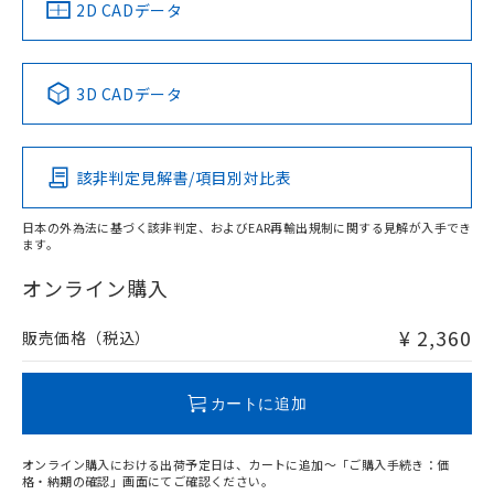
中国 RoHS
注意事項・凡例
2D CADデータ
中国 RoHS表
※1 ※2
3D CADデータ
Pb
Hg
Cd
Cr(VI)
該非判定見解書/項目別対比表
O
O
O
O
日本の外為法に基づく該非判定、およびEAR再輸出規制に関する見解が入手でき
ます。
"対応済み"や非含有の記載がされた商品であっても、流通
在庫等で未対応品が混在する可能性があります。
オンライン購入
非含有品が必要な際は、弊社営業部門もしくは販売店へお
問い合わせください。
¥ 2,360
販売価格（税込）
この製品のRoHS/REACH対応状況ページへ
カートに追加
オンライン購入における出荷予定日は、カートに追加～「ご購入手続き：価
格・納期の確認」画面にてご確認ください。