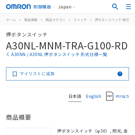
制御機器
Japan
ホーム
>
商品情報
>
商品カテゴリ
>
スイッチ
>
押ボタンスイッチ/表示灯
押ボタンスイッチ
A30NL-MNM-TRA-G100-RD
A30NN / A30NL 押ボタンスイッチ 形式仕様一覧
マイリストに追加
日本語
English
PDF出力
商品概要
押ボタンスイッチ（φ30）, 照光, 金