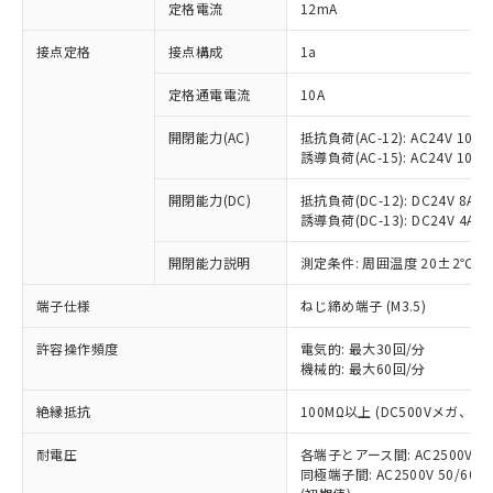
対応済み：EU RoHS指令（10物質）の
定格電流
12mA
非含有に対応した製品が提供可能な商品で
す。
接点定格
接点構成
1a
対応予定：EU RoHS指令（10物質）の非含
ご利用条件
有に対応した製品に切り替える予定のある
定格通電電流
10A
商品です。
開閉能力(AC)
抵抗負荷(AC-12): AC24V 10A/A
対応予定なし：EU RoHS指令（10物質）の
以下の条件をお読みいただき、同意のうえ
誘導負荷(AC-15): AC24V 10A/AC
非含有に非対応の商品で、対応品を出す予
ご利用ください。
定はありません。
開閉能力(DC)
抵抗負荷(DC-12): DC24V 8A/DC
調査・確認中：EU RoHS指令（10物質）の
本サービスは、当社制御機器事業取扱
誘導負荷(DC-13): DC24V 4A/DC
※1 中国RoHS○×表
非含有の対応状況を調査中または確認中の
商品の当社在庫状況および標準価格
商品です。
開閉能力説明
測定条件: 周囲温度 20±2℃、
(税抜)を提供させていただくもので
「○」：最大均質材料含有率が中国RoHSの
非該当品：ライセンス料など無形物で、有
す。
基準値以下であることを示します。
害物質有無と関係のない商品です。
端子仕様
ねじ締め端子 (M3.5)
当社制御機器事業取扱商品の中には、
「×」：最大均質材料含有率が中国RoHSの
仕入先様の事情により、非含有部品として
本サービスの対象外となる商品もある
基準値を超えていることを示します。
いたものが、含有品と判明した場合などや
許容操作頻度
電気的: 最大30回/分
当社は、これら貴社製品のうち、外国
ことをご了承ください。
「－」：未確認です。当社販売部門へお問
機械的: 最大60回/分
むを得ず変更することがあります。
為替および外国貿易法に定める商品
在庫状況および標準価格照会結果は、
い合わせください。
（以下｢規制貨物等」という）を輸出
記載している更新日時点での社内デー
絶縁抵抗
100MΩ以上 (DC500Vメガ、
*EU RoHS指令（10物質）：
または国外への提供する場合は、日本
記
タに基づき作成されるものであり、閲
説明
鉛(Pb) 1000ppm以下、 水銀(Hg) 1000ppm以下、 カド
*中国RoHS10物質の基準値 (GB/T26572)：
国政府の輸出許可(または役務取引許
号
覧された時点での実際の在庫および標
ミウム(Cd) 100ppm以下、
耐電圧
Pb(鉛) :1000ppm、 Hg(水銀) : 1000ppm、 Cd(カドミウ
各端子とアース間: AC2500V 50/
可)を取得するなどの必要な手続きを
六価クロム(Cr(Ⅵ)) 1000ppm以下、ポリ臭化ビフェニル
ム) : 100ppm、
準価格とは異なる場合があることをご
同極端子間: AC2500V 50/60
類(PBB) 1000ppm以下、ポリ臭化ジフェニルエーテル類
Cr(Ⅵ)(六価クロム) : 1000ppm、 PBBs(ポリ臭化ビフェ
とります。