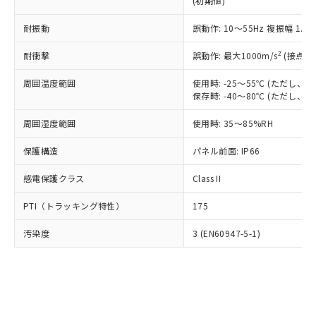
(初期値)
了承ください。
(PBDE) 1000ppm以下、フタル酸ビス(2-エチルヘキシ
○
一定数以上の在庫あり
ニル類) : 1000ppm、 PBDEs(ポリ臭化ジフェニルエーテ
当社は規制貨物を破棄する場合は、完
ル) (DEHP)(別名：DOP) 1000ppm以下、フタル酸ブチ
正式な納期状況および標準価格はお客
ル類) : 1000ppm、
ルベンジル（BBP） 1000ppm以下、フタル酸ジブチル
全に破砕するなど、違法に輸出されな
耐振動
DBP(フタル酸ジブチル) : 1000ppm、 DIBP(フタル酸ジ
誤動作: 10～55Hz 複振幅 1.
様のお取引先、またはお客様担当のオ
（DBP） 1000ppm以下、フタル酸ジイソブチル
イソブチル) : 1000ppm、 BBP(フタル酸ブチルベンジ
△
一定数には満たないが在庫あり
いよう必要な手段を講じます。
ムロン制御機器販売店・当社販売員に
(DIBP) 1000ppm以下
ル) : 1000ppm、
2
耐衝撃
誤動作: 最大1000m/s
(接点開
当社は貴社製品を、核兵器、ミサイ
但し、RoHS指令で産業用監視および制御機器に対する
DEHP(フタル酸ビス(2-エチルヘキシル)) : 1000ppm
ご相談ください。
適用除外項目は除く。
ル、化学兵器、生物兵器またはその他
－
在庫なし(最新の在庫状況につ
オムロン制御機器販売店や当社販売拠
フタル酸エステル類の４物質については閾値を超える意
周囲温度範囲
使用時: -25～55℃ (ただし
武器並びにこれらの製造装置等に一切
いては、お客様のお取引先、ま
図的な使用がないことを確認しています。
点は「
販売ネットワーク
」をご確認
保存時: -40～80℃ (ただし
※2 環境保護使用期限
使用いたしません。
たはお客様担当のオムロン制御
ください。
当社は、貴社製品を第三者に販売する
機器販売店・当社販売員にご確
在庫状況および標準価格結果を当社の
周囲湿度範囲
使用時: 35～85%RH
※2 対応予定月
「ｅ」：有害物質（10物質）のすべてが基
場合は、上記1、2および3の内容を当
認ください)
事前の承諾なく第三者に漏洩または開
準値以下であることを示します。
該第三者に通知します。また当社は、
示しないようお願いします。
保護構造
パネル前面: IP66
部品在庫の切り替え状況などにより、予定
「10」：通常の使用状況下において有害物
販売先および販売に係わる関係者が違
マイパーツ機能（部品リスト作成サー
空
受注生産機種、また在庫状況の
月が前後することがあります。
質が外部に漏えいし、環境に深刻な影響を
法に輸出するおそれがある場合は、取
感電保護クラス
Class II
ビス）をご利用いただくには、I-Web
白
情報を公開していない機種
及ぼさない年数を意味します。
り引きをいたしません。
メンバーズにご登録されている必要が
「－」：未確認です。当社販売部門へお問
PTI（トラッキング特性）
175
あります。
い合わせください。
お客様が当ウェブサイト上で当社にご
※3 非含有証明書ダウンロード
汚染度
3 (EN60947-5-1)
登録された部品リストについて、当社
および当社の共同利用者が、当社の製
下記の非含有証明書をダウンロードするこ
品・サービスに関するお客様との取
とができます。
合意する
キャンセル
引・商談に必要な範囲で利用すること
をご了承ください。
EU RoHS指令（10物質）の非含有証明書
※当社の共同利用者とは、
"個人情報