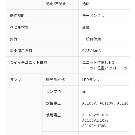
透明/不透明
透明
動作機能
モーメンタリ
ベゼル材質
金属
負荷
一般負荷用
最小適用負荷
DC5V 6mA
スイッチユニット構成
ユニット位置1: NO
ユニット位置2: 点灯ユニット
ランプ
照光部方式
LEDランプ
ランプ色
赤
定格電圧
AC100V、AC110V、AC120V
使用電圧
AC100V±10%
AC110V±10%
※1 対応状況
AC100～130V