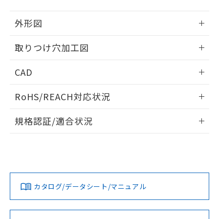
51物質の非含有証明書（当社基準）
の共同利用に関して"
の「1.共同利
※本証明書は発行日時点で非含有を証明す
用者の範囲」に記載されている法人を
外形図
るもので、過去に遡って非含有を証明する
指します。
ものではありません。
情報更新：2026/05/21
取りつけ穴加工図
また、RoHS指令のフタル酸エステル類４
物質の対応では、対応完了までの期間は出
情報更新：2026/05/21
荷製品に未対応品が混在することから備考
CAD
欄に対応日を記載しておりました。
既に当社にて対応品への在庫切替を完了
ログイン/会員登録いただくと、CADデータをダウンロー
RoHS/REACH対応状況
していることから、特段のことがない限
ドすることができます。
り、2022年1月12日より割愛しておりま
情報更新：2026/7/29
す。
規格認証/適合状況
ログイン/会員登録
EU RoHS
注意事項・凡例
A30NL-MNM-TRA-G100-RDについての規格認証/適合状況に
ついては、「カスタマーサポートセンタ お客様相談室」また
は貴社担当オムロン営業員または販売店にお問い合わせくだ
対応状況
対応予定月
※1
※2
さい。
ダウンロードデータをご利用いただく前に、以下を必ずお読
みください。
カタログ/データシート/マニュアル
対応済み
ソフトウェアの使用条件
お問い合わせ