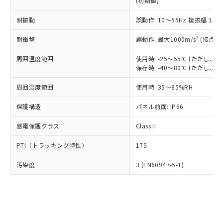
(初期値)
了承ください。
(PBDE) 1000ppm以下、フタル酸ビス(2-エチルヘキシ
○
一定数以上の在庫あり
ニル類) : 1000ppm、 PBDEs(ポリ臭化ジフェニルエーテ
当社は規制貨物を破棄する場合は、完
ル) (DEHP)(別名：DOP) 1000ppm以下、フタル酸ブチ
正式な納期状況および標準価格はお客
ル類) : 1000ppm、
ルベンジル（BBP） 1000ppm以下、フタル酸ジブチル
全に破砕するなど、違法に輸出されな
耐振動
DBP(フタル酸ジブチル) : 1000ppm、 DIBP(フタル酸ジ
誤動作: 10～55Hz 複振幅 1.
様のお取引先、またはお客様担当のオ
（DBP） 1000ppm以下、フタル酸ジイソブチル
イソブチル) : 1000ppm、 BBP(フタル酸ブチルベンジ
△
一定数には満たないが在庫あり
いよう必要な手段を講じます。
ムロン制御機器販売店・当社販売員に
(DIBP) 1000ppm以下
ル) : 1000ppm、
2
耐衝撃
誤動作: 最大1000m/s
(接点開
当社は貴社製品を、核兵器、ミサイ
但し、RoHS指令で産業用監視および制御機器に対する
DEHP(フタル酸ビス(2-エチルヘキシル)) : 1000ppm
ご相談ください。
適用除外項目は除く。
ル、化学兵器、生物兵器またはその他
－
在庫なし(最新の在庫状況につ
オムロン制御機器販売店や当社販売拠
フタル酸エステル類の４物質については閾値を超える意
周囲温度範囲
使用時: -25～55℃ (ただし
武器並びにこれらの製造装置等に一切
いては、お客様のお取引先、ま
図的な使用がないことを確認しています。
点は「
販売ネットワーク
」をご確認
保存時: -40～80℃ (ただし
※2 環境保護使用期限
使用いたしません。
たはお客様担当のオムロン制御
ください。
当社は、貴社製品を第三者に販売する
機器販売店・当社販売員にご確
在庫状況および標準価格結果を当社の
周囲湿度範囲
使用時: 35～85%RH
※2 対応予定月
「ｅ」：有害物質（10物質）のすべてが基
場合は、上記1、2および3の内容を当
認ください)
事前の承諾なく第三者に漏洩または開
準値以下であることを示します。
該第三者に通知します。また当社は、
示しないようお願いします。
保護構造
パネル前面: IP66
部品在庫の切り替え状況などにより、予定
「10」：通常の使用状況下において有害物
販売先および販売に係わる関係者が違
マイパーツ機能（部品リスト作成サー
空
受注生産機種、また在庫状況の
月が前後することがあります。
質が外部に漏えいし、環境に深刻な影響を
法に輸出するおそれがある場合は、取
感電保護クラス
Class II
ビス）をご利用いただくには、I-Web
白
情報を公開していない機種
及ぼさない年数を意味します。
り引きをいたしません。
メンバーズにご登録されている必要が
「－」：未確認です。当社販売部門へお問
PTI（トラッキング特性）
175
あります。
い合わせください。
お客様が当ウェブサイト上で当社にご
※3 非含有証明書ダウンロード
汚染度
3 (EN60947-5-1)
登録された部品リストについて、当社
および当社の共同利用者が、当社の製
下記の非含有証明書をダウンロードするこ
品・サービスに関するお客様との取
とができます。
合意する
キャンセル
引・商談に必要な範囲で利用すること
をご了承ください。
EU RoHS指令（10物質）の非含有証明書
※当社の共同利用者とは、
"個人情報