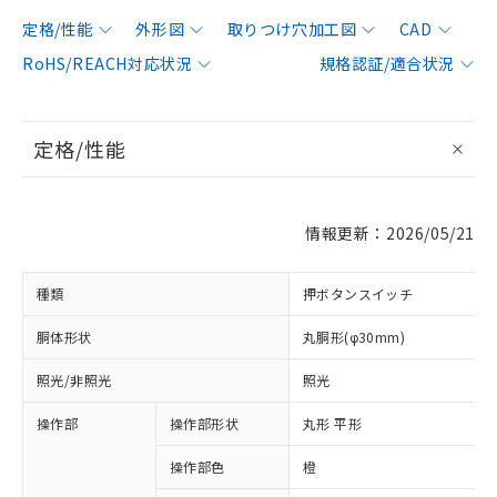
定格/性能
外形図
取りつけ穴加工図
CAD
RoHS/REACH対応状況
規格認証/適合状況
定格/性能
情報更新：2026/05/21
種類
押ボタンスイッチ
胴体形状
丸胴形(φ30mm)
照光/非照光
照光
操作部
操作部形状
丸形 平形
操作部色
橙