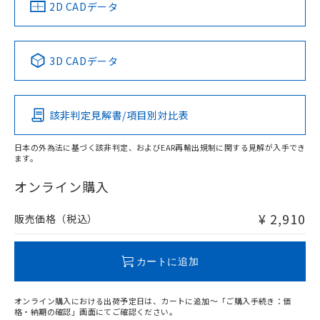
中国 RoHS
注意事項・凡例
2D CADデータ
中国 RoHS表
※1 ※2
3D CADデータ
Pb
Hg
Cd
Cr(VI)
該非判定見解書/項目別対比表
O
O
O
O
日本の外為法に基づく該非判定、およびEAR再輸出規制に関する見解が入手でき
ます。
"対応済み"や非含有の記載がされた商品であっても、流通
在庫等で未対応品が混在する可能性があります。
オンライン購入
非含有品が必要な際は、弊社営業部門もしくは販売店へお
問い合わせください。
¥ 2,910
販売価格（税込）
この製品のRoHS/REACH対応状況ページへ
カートに追加
オンライン購入における出荷予定日は、カートに追加～「ご購入手続き：価
格・納期の確認」画面にてご確認ください。