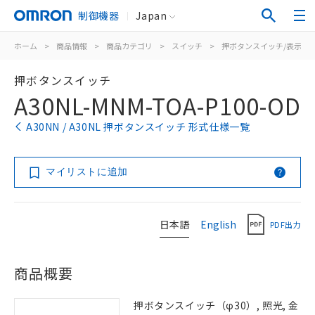
制御機器
Japan
ホーム
>
商品情報
>
商品カテゴリ
>
スイッチ
>
押ボタンスイッチ/表示灯
押ボタンスイッチ
A30NL-MNM-TOA-P100-OD
A30NN / A30NL 押ボタンスイッチ 形式仕様一覧
マイリストに追加
日本語
English
PDF出力
商品概要
押ボタンスイッチ（φ30）, 照光, 金