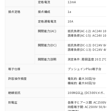
対応済み：EU RoHS指令（10物質）の
定格電流
12mA
非含有に対応した製品が提供可能な商品で
す。
接点定格
接点構成
1a
対応予定：EU RoHS指令（10物質）の非含
ご利用条件
有に対応した製品に切り替える予定のある
定格通電電流
10A
商品です。
開閉能力(AC)
抵抗負荷(AC-12): AC24V 10A/A
対応予定なし：EU RoHS指令（10物質）の
以下の条件をお読みいただき、同意のうえ
誘導負荷(AC-15): AC24V 10A/AC
非含有に非対応の商品で、対応品を出す予
ご利用ください。
定はありません。
開閉能力(DC)
抵抗負荷(DC-12): DC24V 8A/DC
調査・確認中：EU RoHS指令（10物質）の
本サービスは、当社制御機器事業取扱
誘導負荷(DC-13): DC24V 4A/DC
※1 中国RoHS○×表
非含有の対応状況を調査中または確認中の
商品の当社在庫状況および標準価格
商品です。
開閉能力説明
測定条件: 周囲温度 20±2℃、
(税抜)を提供させていただくもので
「○」：最大均質材料含有率が中国RoHSの
非該当品：ライセンス料など無形物で、有
す。
基準値以下であることを示します。
害物質有無と関係のない商品です。
端子仕様
プッシュインPlus端子台
当社制御機器事業取扱商品の中には、
「×」：最大均質材料含有率が中国RoHSの
仕入先様の事情により、非含有部品として
本サービスの対象外となる商品もある
基準値を超えていることを示します。
いたものが、含有品と判明した場合などや
許容操作頻度
電気的: 最大30回/分
当社は、これら貴社製品のうち、外国
ことをご了承ください。
「－」：未確認です。当社販売部門へお問
機械的: 最大60回/分
むを得ず変更することがあります。
為替および外国貿易法に定める商品
在庫状況および標準価格照会結果は、
い合わせください。
（以下｢規制貨物等」という）を輸出
記載している更新日時点での社内デー
絶縁抵抗
100MΩ以上 (DC500Vメガ、
*EU RoHS指令（10物質）：
または国外への提供する場合は、日本
記
タに基づき作成されるものであり、閲
説明
鉛(Pb) 1000ppm以下、 水銀(Hg) 1000ppm以下、 カド
*中国RoHS10物質の基準値 (GB/T26572)：
国政府の輸出許可(または役務取引許
号
覧された時点での実際の在庫および標
ミウム(Cd) 100ppm以下、
耐電圧
Pb(鉛) :1000ppm、 Hg(水銀) : 1000ppm、 Cd(カドミウ
各端子とアース間: AC2500V 50/
可)を取得するなどの必要な手続きを
六価クロム(Cr(Ⅵ)) 1000ppm以下、ポリ臭化ビフェニル
ム) : 100ppm、
準価格とは異なる場合があることをご
同極端子間: AC2500V 50/60
類(PBB) 1000ppm以下、ポリ臭化ジフェニルエーテル類
Cr(Ⅵ)(六価クロム) : 1000ppm、 PBBs(ポリ臭化ビフェ
とります。