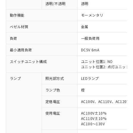
透明/不透明
透明
動作機能
モーメンタリ
ベゼル材質
金属
負荷
一般負荷用
最小適用負荷
DC5V 6mA
スイッチユニット構成
ユニット位置1: NO
ユニット位置2: 点灯ユニット
ランプ
照光部方式
LEDランプ
ランプ色
橙
定格電圧
AC100V、AC110V、AC120V
使用電圧
AC100V±10%
AC110V±10%
※1 対応状況
AC100～130V