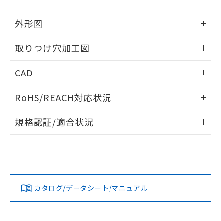
51物質の非含有証明書（当社基準）
の共同利用に関して"
の「1.共同利
※本証明書は発行日時点で非含有を証明す
用者の範囲」に記載されている法人を
外形図
るもので、過去に遡って非含有を証明する
指します。
ものではありません。
情報更新：2026/05/21
取りつけ穴加工図
また、RoHS指令のフタル酸エステル類４
物質の対応では、対応完了までの期間は出
情報更新：2026/05/21
荷製品に未対応品が混在することから備考
CAD
欄に対応日を記載しておりました。
既に当社にて対応品への在庫切替を完了
ログイン/会員登録いただくと、CADデータをダウンロー
RoHS/REACH対応状況
していることから、特段のことがない限
ドすることができます。
り、2022年1月12日より割愛しておりま
情報更新：2026/7/29
す。
規格認証/適合状況
ログイン/会員登録
EU RoHS
注意事項・凡例
A30NL-MNM-TOA-P100-ODについての規格認証/適合状況に
ついては、「カスタマーサポートセンタ お客様相談室」また
は貴社担当オムロン営業員または販売店にお問い合わせくだ
対応状況
対応予定月
※1
※2
さい。
ダウンロードデータをご利用いただく前に、以下を必ずお読
みください。
カタログ/データシート/マニュアル
対応済み
ソフトウェアの使用条件
お問い合わせ