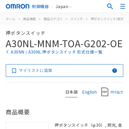
制御機器
Japan
ホーム
>
商品情報
>
商品カテゴリ
>
スイッチ
>
押ボタンスイッチ/表示灯
押ボタンスイッチ
A30NL-MNM-TOA-G202-OE
A30NN / A30NL 押ボタンスイッチ 形式仕様一覧
マイリストに追加
日本語
English
PDF出力
商品概要
押ボタンスイッチ（φ30）, 照光, 金