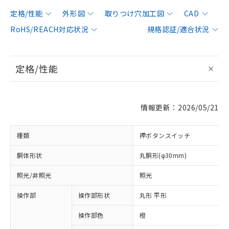
定格/性能
外形図
取りつけ穴加工図
CAD
RoHS/REACH対応状況
規格認証/適合状況
定格/性能
情報更新：2026/05/21
種類
押ボタンスイッチ
胴体形状
丸胴形(φ30mm)
照光/非照光
照光
操作部
操作部形状
丸形 平形
操作部色
橙