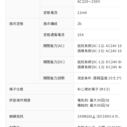
AC220～250V
対応済み：EU RoHS指令（10物質）の
非含有に対応した製品が提供可能な商品で
定格電流
12mA
す。
対応予定：EU RoHS指令（10物質）の非含
接点定格
接点構成
2b
ご利用条件
有に対応した製品に切り替える予定のある
定格通電電流
10A
商品です。
対応予定なし：EU RoHS指令（10物質）の
以下の条件をお読みいただき、同意のうえ
開閉能力(AC)
抵抗負荷(AC-12): AC24V 10A/A
非含有に非対応の商品で、対応品を出す予
誘導負荷(AC-15): AC24V 10A/AC
ご利用ください。
定はありません。
調査・確認中：EU RoHS指令（10物質）の
本サービスは、当社制御機器事業取扱
開閉能力(DC)
抵抗負荷(DC-12): DC24V 8A/DC
※1 中国RoHS○×表
非含有の対応状況を調査中または確認中の
誘導負荷(DC-13): DC24V 4A/DC
商品の当社在庫状況および標準価格
商品です。
(税抜)を提供させていただくもので
「○」：最大均質材料含有率が中国RoHSの
非該当品：ライセンス料など無形物で、有
開閉能力説明
測定条件: 周囲温度 20±2℃、
す。
基準値以下であることを示します。
害物質有無と関係のない商品です。
当社制御機器事業取扱商品の中には、
「×」：最大均質材料含有率が中国RoHSの
仕入先様の事情により、非含有部品として
端子仕様
ねじ締め端子 (M3.5)
本サービスの対象外となる商品もある
基準値を超えていることを示します。
いたものが、含有品と判明した場合などや
当社は、これら貴社製品のうち、外国
ことをご了承ください。
「－」：未確認です。当社販売部門へお問
許容操作頻度
電気的: 最大30回/分
むを得ず変更することがあります。
為替および外国貿易法に定める商品
在庫状況および標準価格照会結果は、
機械的: 最大60回/分
い合わせください。
（以下｢規制貨物等」という）を輸出
記載している更新日時点での社内デー
*EU RoHS指令（10物質）：
または国外への提供する場合は、日本
記
タに基づき作成されるものであり、閲
説明
絶縁抵抗
100MΩ以上 (DC500Vメガ、
鉛(Pb) 1000ppm以下、 水銀(Hg) 1000ppm以下、 カド
*中国RoHS10物質の基準値 (GB/T26572)：
国政府の輸出許可(または役務取引許
号
覧された時点での実際の在庫および標
ミウム(Cd) 100ppm以下、
Pb(鉛) :1000ppm、 Hg(水銀) : 1000ppm、 Cd(カドミウ
可)を取得するなどの必要な手続きを
六価クロム(Cr(Ⅵ)) 1000ppm以下、ポリ臭化ビフェニル
ム) : 100ppm、