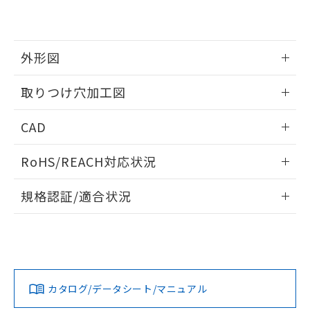
EU RoHS指令（10物質）の非含有証明書
※当社の共同利用者とは、
"個人情報
51物質の非含有証明書（当社基準）
の共同利用に関して"
の「1.共同利
※本証明書は発行日時点で非含有を証明す
用者の範囲」に記載されている法人を
るもので、過去に遡って非含有を証明する
指します。
外形図
ものではありません。
また、RoHS指令のフタル酸エステル類４
情報更新：2026/05/21
取りつけ穴加工図
物質の対応では、対応完了までの期間は出
荷製品に未対応品が混在することから備考
情報更新：2026/05/21
欄に対応日を記載しておりました。
CAD
既に当社にて対応品への在庫切替を完了
していることから、特段のことがない限
ログイン/会員登録いただくと、CADデータをダウンロー
RoHS/REACH対応状況
り、2022年1月12日より割愛しておりま
ドすることができます。
す。
情報更新：2026/7/29
規格認証/適合状況
ログイン/会員登録
EU RoHS
注意事項・凡例
A30NL-MNM-TOA-G202-OEについての規格認証/適合状況に
ついては、「カスタマーサポートセンタ お客様相談室」また
は貴社担当オムロン営業員または販売店にお問い合わせくだ
対応状況
対応予定月
※1
※2
さい。
ダウンロードデータをご利用いただく前に、以下を必ずお読
みください。
カタログ/データシート/マニュアル
対応済み
ソフトウェアの使用条件
お問い合わせ