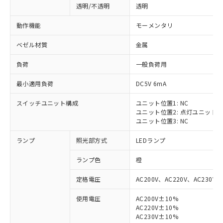
透明/不透明
透明
動作機能
モーメンタリ
ベゼル材質
金属
負荷
一般負荷用
最小適用負荷
DC5V 6mA
スイッチユニット構成
ユニット位置1: NC
ユニット位置2: 点灯ユニット
ユニット位置3: NC
ランプ
照光部方式
LEDランプ
ランプ色
橙
定格電圧
AC200V、AC220V、AC230V、
使用電圧
AC200V±10%
AC220V±10%
※1 対応状況
AC230V±10%