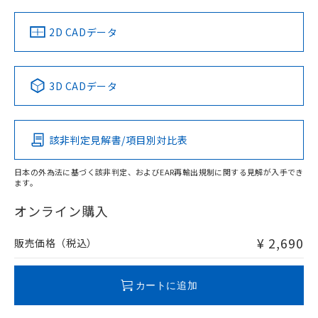
中国 RoHS
注意事項・凡例
2D CADデータ
中国 RoHS表
※1 ※2
3D CADデータ
Pb
Hg
Cd
Cr(VI)
該非判定見解書/項目別対比表
O
O
O
O
日本の外為法に基づく該非判定、およびEAR再輸出規制に関する見解が入手でき
ます。
"対応済み"や非含有の記載がされた商品であっても、流通
在庫等で未対応品が混在する可能性があります。
オンライン購入
非含有品が必要な際は、弊社営業部門もしくは販売店へお
問い合わせください。
¥ 2,690
販売価格（税込）
この製品のRoHS/REACH対応状況ページへ
カートに追加