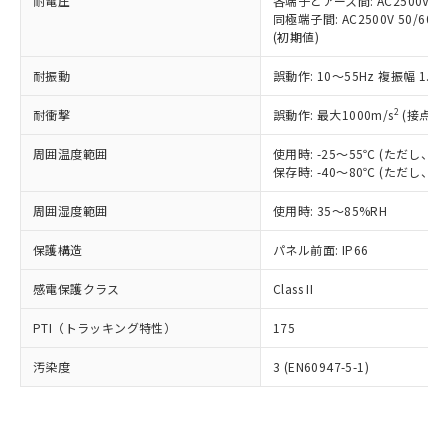
準価格とは異なる場合があることをご
耐電圧
各端子とアース間: AC2500V 50/
類(PBB) 1000ppm以下、ポリ臭化ジフェニルエーテル類
Cr(Ⅵ)(六価クロム) : 1000ppm、 PBBs(ポリ臭化ビフェ
とります。
同極端子間: AC2500V 50/60
了承ください。
(PBDE) 1000ppm以下、フタル酸ビス(2-エチルヘキシ
○
一定数以上の在庫あり
ニル類) : 1000ppm、 PBDEs(ポリ臭化ジフェニルエーテ
当社は規制貨物を破棄する場合は、完
(初期値)
ル) (DEHP)(別名：DOP) 1000ppm以下、フタル酸ブチ
正式な納期状況および標準価格はお客
ル類) : 1000ppm、
ルベンジル（BBP） 1000ppm以下、フタル酸ジブチル
全に破砕するなど、違法に輸出されな
DBP(フタル酸ジブチル) : 1000ppm、 DIBP(フタル酸ジ
様のお取引先、またはお客様担当のオ
（DBP） 1000ppm以下、フタル酸ジイソブチル
イソブチル) : 1000ppm、 BBP(フタル酸ブチルベンジ
△
一定数には満たないが在庫あり
耐振動
誤動作: 10～55Hz 複振幅 1.
いよう必要な手段を講じます。
ムロン制御機器販売店・当社販売員に
(DIBP) 1000ppm以下
ル) : 1000ppm、
当社は貴社製品を、核兵器、ミサイ
但し、RoHS指令で産業用監視および制御機器に対する
DEHP(フタル酸ビス(2-エチルヘキシル)) : 1000ppm
ご相談ください。
2
耐衝撃
適用除外項目は除く。
誤動作: 最大1000m/s
(接点開
ル、化学兵器、生物兵器またはその他
－
在庫なし(最新の在庫状況につ
オムロン制御機器販売店や当社販売拠
フタル酸エステル類の４物質については閾値を超える意
武器並びにこれらの製造装置等に一切
いては、お客様のお取引先、ま
図的な使用がないことを確認しています。
点は「
販売ネットワーク
」をご確認
周囲温度範囲
使用時: -25～55℃ (ただし
※2 環境保護使用期限
使用いたしません。
たはお客様担当のオムロン制御
ください。
保存時: -40～80℃ (ただし
当社は、貴社製品を第三者に販売する
機器販売店・当社販売員にご確
在庫状況および標準価格結果を当社の
※2 対応予定月
「ｅ」：有害物質（10物質）のすべてが基
場合は、上記1、2および3の内容を当
認ください)
事前の承諾なく第三者に漏洩または開
周囲湿度範囲
使用時: 35～85%RH
準値以下であることを示します。
該第三者に通知します。また当社は、
示しないようお願いします。
部品在庫の切り替え状況などにより、予定
「10」：通常の使用状況下において有害物
販売先および販売に係わる関係者が違
保護構造
パネル前面: IP66
マイパーツ機能（部品リスト作成サー
空
受注生産機種、また在庫状況の
月が前後することがあります。
質が外部に漏えいし、環境に深刻な影響を
法に輸出するおそれがある場合は、取
ビス）をご利用いただくには、I-Web
白
情報を公開していない機種
及ぼさない年数を意味します。
り引きをいたしません。
感電保護クラス
Class II
メンバーズにご登録されている必要が
「－」：未確認です。当社販売部門へお問
あります。
い合わせください。
PTI（トラッキング特性）
175
お客様が当ウェブサイト上で当社にご
※3 非含有証明書ダウンロード
登録された部品リストについて、当社
汚染度
3 (EN60947-5-1)
および当社の共同利用者が、当社の製
下記の非含有証明書をダウンロードするこ
品・サービスに関するお客様との取
とができます。
合意する
キャンセル
引・商談に必要な範囲で利用すること
をご了承ください。