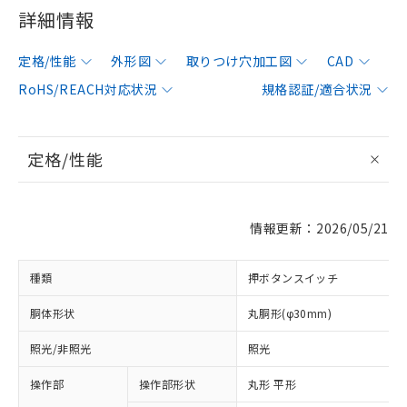
詳細情報
定格/性能
外形図
取りつけ穴加工図
CAD
RoHS/REACH対応状況
規格認証/適合状況
定格/性能
情報更新：2026/05/21
種類
押ボタンスイッチ
胴体形状
丸胴形(φ30mm)
照光/非照光
照光
操作部
操作部形状
丸形 平形