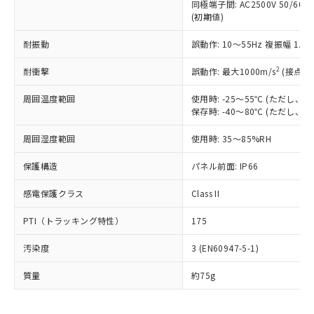
むを得ず変更することがあります。
為替および外国貿易法に定める商品
同極端子間: AC2500V 50/60
在庫状況および標準価格照会結果は、
い合わせください。
(初期値)
（以下｢規制貨物等」という）を輸出
記載している更新日時点での社内デー
*EU RoHS指令（10物質）：
または国外への提供する場合は、日本
記
タに基づき作成されるものであり、閲
説明
鉛(Pb) 1000ppm以下、 水銀(Hg) 1000ppm以下、 カド
耐振動
*中国RoHS10物質の基準値 (GB/T26572)：
誤動作: 10～55Hz 複振幅 1.
国政府の輸出許可(または役務取引許
号
覧された時点での実際の在庫および標
ミウム(Cd) 100ppm以下、
Pb(鉛) :1000ppm、 Hg(水銀) : 1000ppm、 Cd(カドミウ
可)を取得するなどの必要な手続きを
六価クロム(Cr(Ⅵ)) 1000ppm以下、ポリ臭化ビフェニル
ム) : 100ppm、
準価格とは異なる場合があることをご
2
耐衝撃
誤動作: 最大1000m/s
(接点開
類(PBB) 1000ppm以下、ポリ臭化ジフェニルエーテル類
Cr(Ⅵ)(六価クロム) : 1000ppm、 PBBs(ポリ臭化ビフェ
とります。
了承ください。
(PBDE) 1000ppm以下、フタル酸ビス(2-エチルヘキシ
○
一定数以上の在庫あり
ニル類) : 1000ppm、 PBDEs(ポリ臭化ジフェニルエーテ
当社は規制貨物を破棄する場合は、完
ル) (DEHP)(別名：DOP) 1000ppm以下、フタル酸ブチ
正式な納期状況および標準価格はお客
ル類) : 1000ppm、
周囲温度範囲
使用時: -25～55℃ (ただし
ルベンジル（BBP） 1000ppm以下、フタル酸ジブチル
全に破砕するなど、違法に輸出されな
DBP(フタル酸ジブチル) : 1000ppm、 DIBP(フタル酸ジ
様のお取引先、またはお客様担当のオ
保存時: -40～80℃ (ただし
（DBP） 1000ppm以下、フタル酸ジイソブチル
イソブチル) : 1000ppm、 BBP(フタル酸ブチルベンジ
△
一定数には満たないが在庫あり
いよう必要な手段を講じます。
ムロン制御機器販売店・当社販売員に
(DIBP) 1000ppm以下
ル) : 1000ppm、
当社は貴社製品を、核兵器、ミサイ
但し、RoHS指令で産業用監視および制御機器に対する
周囲湿度範囲
DEHP(フタル酸ビス(2-エチルヘキシル)) : 1000ppm
使用時: 35～85%RH
ご相談ください。
適用除外項目は除く。
ル、化学兵器、生物兵器またはその他
－
在庫なし(最新の在庫状況につ
オムロン制御機器販売店や当社販売拠
フタル酸エステル類の４物質については閾値を超える意
武器並びにこれらの製造装置等に一切
保護構造
パネル前面: IP66
いては、お客様のお取引先、ま
図的な使用がないことを確認しています。
点は「
販売ネットワーク
」をご確認
※2 環境保護使用期限
使用いたしません。
たはお客様担当のオムロン制御
ください。
感電保護クラス
Class II
当社は、貴社製品を第三者に販売する
機器販売店・当社販売員にご確
在庫状況および標準価格結果を当社の
※2 対応予定月
「ｅ」：有害物質（10物質）のすべてが基
場合は、上記1、2および3の内容を当
認ください)
事前の承諾なく第三者に漏洩または開
PTI（トラッキング特性）
175
準値以下であることを示します。
該第三者に通知します。また当社は、
示しないようお願いします。
部品在庫の切り替え状況などにより、予定
「10」：通常の使用状況下において有害物
販売先および販売に係わる関係者が違
マイパーツ機能（部品リスト作成サー
空
受注生産機種、また在庫状況の
汚染度
3 (EN60947-5-1)
月が前後することがあります。
質が外部に漏えいし、環境に深刻な影響を
法に輸出するおそれがある場合は、取
ビス）をご利用いただくには、I-Web
白
情報を公開していない機種
及ぼさない年数を意味します。
り引きをいたしません。
メンバーズにご登録されている必要が
質量
約75g
「－」：未確認です。当社販売部門へお問
あります。
い合わせください。
お客様が当ウェブサイト上で当社にご
※3 非含有証明書ダウンロード