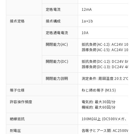
定格電流
12mA
※1 対応状況
接点定格
接点構成
1a+1b
定格通電電流
10A
対応済み：EU RoHS指令（10物質）の
非含有に対応した製品が提供可能な商品で
開閉能力(AC)
抵抗負荷(AC-12): AC24V 10A/A
す。
誘導負荷(AC-15): AC24V 10A/AC
対応予定：EU RoHS指令（10物質）の非含
ご利用条件
有に対応した製品に切り替える予定のある
開閉能力(DC)
抵抗負荷(DC-12): DC24V 8A/DC
商品です。
誘導負荷(DC-13): DC24V 4A/DC
対応予定なし：EU RoHS指令（10物質）の
以下の条件をお読みいただき、同意のうえ
非含有に非対応の商品で、対応品を出す予
開閉能力説明
測定条件: 周囲温度 20±2℃、
ご利用ください。
定はありません。
端子仕様
ねじ締め端子 (M3.5)
調査・確認中：EU RoHS指令（10物質）の
本サービスは、当社制御機器事業取扱
※1 中国RoHS○×表
非含有の対応状況を調査中または確認中の
商品の当社在庫状況および標準価格
許容操作頻度
電気的: 最大30回/分
商品です。
(税抜)を提供させていただくもので
機械的: 最大60回/分
「○」：最大均質材料含有率が中国RoHSの
非該当品：ライセンス料など無形物で、有
す。
基準値以下であることを示します。
害物質有無と関係のない商品です。
当社制御機器事業取扱商品の中には、
絶縁抵抗
100MΩ以上 (DC500Vメガ、
「×」：最大均質材料含有率が中国RoHSの
仕入先様の事情により、非含有部品として
本サービスの対象外となる商品もある
基準値を超えていることを示します。
いたものが、含有品と判明した場合などや
当社は、これら貴社製品のうち、外国
耐電圧
各端子とアース間: AC2500V 50/
ことをご了承ください。
「－」：未確認です。当社販売部門へお問