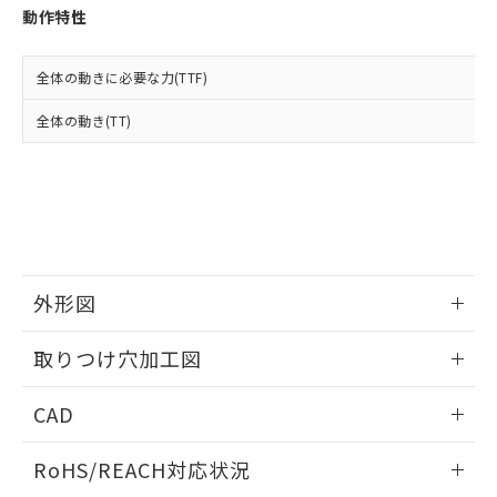
登録された部品リストについて、当社
動作特性
および当社の共同利用者が、当社の製
下記の非含有証明書をダウンロードするこ
品・サービスに関するお客様との取
とができます。
合意する
キャンセル
引・商談に必要な範囲で利用すること
全体の動きに必要な力(TTF)
をご了承ください。
EU RoHS指令（10物質）の非含有証明書
全体の動き(TT)
※当社の共同利用者とは、
"個人情報
51物質の非含有証明書（当社基準）
の共同利用に関して"
の「1.共同利
※本証明書は発行日時点で非含有を証明す
用者の範囲」に記載されている法人を
るもので、過去に遡って非含有を証明する
指します。
ものではありません。
また、RoHS指令のフタル酸エステル類４
物質の対応では、対応完了までの期間は出
荷製品に未対応品が混在することから備考
外形図
欄に対応日を記載しておりました。
既に当社にて対応品への在庫切替を完了
情報更新：2026/05/21
していることから、特段のことがない限
取りつけ穴加工図
り、2022年1月12日より割愛しておりま
す。
情報更新：2026/05/21
CAD
ログイン/会員登録いただくと、CADデータをダウンロー
RoHS/REACH対応状況
ドすることができます。