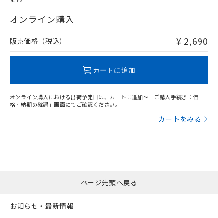
"対応済み"や非含有の記載がされた商品であっても、流通
在庫等で未対応品が混在する可能性があります。
オンライン購入
非含有品が必要な際は、弊社営業部門もしくは販売店へお
問い合わせください。
¥ 2,690
販売価格（税込）
この製品のRoHS/REACH対応状況ページへ
カートに追加
オンライン購入における出荷予定日は、カートに追加～「ご購入手続き：価
格・納期の確認」画面にてご確認ください。
カートをみる
ページ先頭へ戻る
お知らせ・最新情報