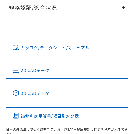
情報更新：2026/7/29
規格認証/適合状況
ログイン/会員登録
EU RoHS
注意事項・凡例
A30NL-MNM-TOA-G102-OCについての規格認証/適合状況に
ついては、「カスタマーサポートセンタ お客様相談室」また
は貴社担当オムロン営業員または販売店にお問い合わせくだ
対応状況
対応予定月
※1
※2
さい。
ダウンロードデータをご利用いただく前に、以下を必ずお読
みください。
カタログ/データシート/マニュアル
対応済み
ソフトウェアの使用条件
お問い合わせ
中国 RoHS
注意事項・凡例
2D CADデータ
中国 RoHS表
※1 ※2
3D CADデータ
Pb
Hg
Cd
Cr(VI)
該非判定見解書/項目別対比表
X
O
O
O
日本の外為法に基づく該非判定、およびEAR再輸出規制に関する見解が入手でき
ます。