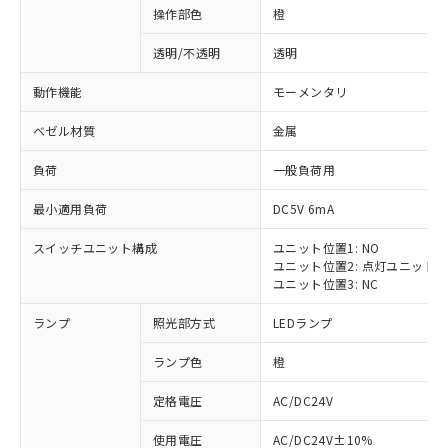
操作部色
橙
透明/不透明
透明
動作機能
モーメンタリ
ベゼル材質
金属
負荷
一般負荷用
最小適用負荷
DC5V 6mA
スイッチユニット構成
ユニット位置1: NO
ユニット位置2: 点灯ユニット
ユニット位置3: NC
ランプ
照光部方式
LEDランプ
ランプ色
橙
定格電圧
AC/DC24V
使用電圧
AC/DC24V±10%