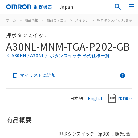
制御機器
Japan
ホーム
>
商品情報
>
商品カテゴリ
>
スイッチ
>
押ボタンスイッチ/表示灯
押ボタンスイッチ
A30NL-MNM-TGA-P202-GB
A30NN / A30NL 押ボタンスイッチ 形式仕様一覧
マイリストに追加
日本語
English
PDF出力
商品概要
押ボタンスイッチ（φ30）, 照光, 金