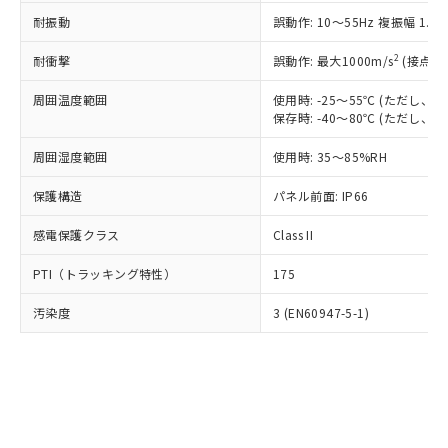
○
一定数以上の在庫あり
ニル類) : 1000ppm、 PBDEs(ポリ臭化ジフェニルエーテ
当社は規制貨物を破棄する場合は、完
ル) (DEHP)(別名：DOP) 1000ppm以下、フタル酸ブチ
正式な納期状況および標準価格はお客
ル類) : 1000ppm、
耐振動
誤動作: 10～55Hz 複振幅 1.
ルベンジル（BBP） 1000ppm以下、フタル酸ジブチル
全に破砕するなど、違法に輸出されな
DBP(フタル酸ジブチル) : 1000ppm、 DIBP(フタル酸ジ
様のお取引先、またはお客様担当のオ
（DBP） 1000ppm以下、フタル酸ジイソブチル
イソブチル) : 1000ppm、 BBP(フタル酸ブチルベンジ
△
一定数には満たないが在庫あり
いよう必要な手段を講じます。
ムロン制御機器販売店・当社販売員に
(DIBP) 1000ppm以下
2
耐衝撃
ル) : 1000ppm、
誤動作: 最大1000m/s
(接点開
当社は貴社製品を、核兵器、ミサイ
但し、RoHS指令で産業用監視および制御機器に対する
DEHP(フタル酸ビス(2-エチルヘキシル)) : 1000ppm
ご相談ください。
適用除外項目は除く。
ル、化学兵器、生物兵器またはその他
－
在庫なし(最新の在庫状況につ
オムロン制御機器販売店や当社販売拠
周囲温度範囲
使用時: -25～55℃ (ただし
フタル酸エステル類の４物質については閾値を超える意
武器並びにこれらの製造装置等に一切
いては、お客様のお取引先、ま
図的な使用がないことを確認しています。
保存時: -40～80℃ (ただし
点は「
販売ネットワーク
」をご確認
※2 環境保護使用期限
使用いたしません。
たはお客様担当のオムロン制御
ください。
当社は、貴社製品を第三者に販売する
周囲湿度範囲
使用時: 35～85%RH
機器販売店・当社販売員にご確
在庫状況および標準価格結果を当社の
※2 対応予定月
「ｅ」：有害物質（10物質）のすべてが基
場合は、上記1、2および3の内容を当
認ください)
事前の承諾なく第三者に漏洩または開
準値以下であることを示します。
保護構造
パネル前面: IP66
該第三者に通知します。また当社は、
示しないようお願いします。
部品在庫の切り替え状況などにより、予定
「10」：通常の使用状況下において有害物
販売先および販売に係わる関係者が違
マイパーツ機能（部品リスト作成サー
空
受注生産機種、また在庫状況の
感電保護クラス
Class II
月が前後することがあります。
質が外部に漏えいし、環境に深刻な影響を
法に輸出するおそれがある場合は、取
ビス）をご利用いただくには、I-Web
白
情報を公開していない機種
及ぼさない年数を意味します。
り引きをいたしません。
メンバーズにご登録されている必要が
PTI（トラッキング特性）
175
「－」：未確認です。当社販売部門へお問
あります。
い合わせください。
お客様が当ウェブサイト上で当社にご
汚染度
3 (EN60947-5-1)
※3 非含有証明書ダウンロード
登録された部品リストについて、当社
および当社の共同利用者が、当社の製
下記の非含有証明書をダウンロードするこ
品・サービスに関するお客様との取
とができます。
合意する
キャンセル
引・商談に必要な範囲で利用すること
をご了承ください。
EU RoHS指令（10物質）の非含有証明書
※当社の共同利用者とは、
"個人情報