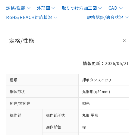
定格/性能
外形図
取りつけ穴加工図
CAD
RoHS/REACH対応状況
規格認証/適合状況
定格/性能
情報更新：2026/05/21
種類
押ボタンスイッチ
胴体形状
丸胴形(φ30mm)
照光/非照光
照光
操作部
操作部形状
丸形 平形
操作部色
緑