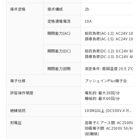
非含有に対応した製品が提供可能な商品で
接点定格
接点構成
2b
す。
対応予定：EU RoHS指令（10物質）の非含
ご利用条件
定格通電電流
10A
有に対応した製品に切り替える予定のある
商品です。
開閉能力(AC)
抵抗負荷(AC-12): AC24V 10A/A
対応予定なし：EU RoHS指令（10物質）の
誘導負荷(AC-15): AC24V 10A/AC
以下の条件をお読みいただき、同意のうえ
非含有に非対応の商品で、対応品を出す予
ご利用ください。
定はありません。
開閉能力(DC)
抵抗負荷(DC-12): DC24V 8A/DC
調査・確認中：EU RoHS指令（10物質）の
誘導負荷(DC-13): DC24V 4A/DC
本サービスは、当社制御機器事業取扱
※1 中国RoHS○×表
非含有の対応状況を調査中または確認中の
商品の当社在庫状況および標準価格
開閉能力説明
測定条件: 周囲温度 20±2℃、
商品です。
(税抜)を提供させていただくもので
「○」：最大均質材料含有率が中国RoHSの
非該当品：ライセンス料など無形物で、有
す。
端子仕様
プッシュインPlus端子台
基準値以下であることを示します。
害物質有無と関係のない商品です。
当社制御機器事業取扱商品の中には、
「×」：最大均質材料含有率が中国RoHSの
仕入先様の事情により、非含有部品として
本サービスの対象外となる商品もある
許容操作頻度
電気的: 最大30回/分
基準値を超えていることを示します。
いたものが、含有品と判明した場合などや
当社は、これら貴社製品のうち、外国
ことをご了承ください。
機械的: 最大60回/分
「－」：未確認です。当社販売部門へお問
むを得ず変更することがあります。
為替および外国貿易法に定める商品
在庫状況および標準価格照会結果は、
い合わせください。
（以下｢規制貨物等」という）を輸出
絶縁抵抗
100MΩ以上 (DC500Vメガ、
記載している更新日時点での社内デー
*EU RoHS指令（10物質）：
または国外への提供する場合は、日本
記
タに基づき作成されるものであり、閲
説明
鉛(Pb) 1000ppm以下、 水銀(Hg) 1000ppm以下、 カド
*中国RoHS10物質の基準値 (GB/T26572)：
国政府の輸出許可(または役務取引許
耐電圧
各端子とアース間: AC2500V 50/
号
覧された時点での実際の在庫および標
ミウム(Cd) 100ppm以下、
Pb(鉛) :1000ppm、 Hg(水銀) : 1000ppm、 Cd(カドミウ
同極端子間: AC2500V 50/60
可)を取得するなどの必要な手続きを
六価クロム(Cr(Ⅵ)) 1000ppm以下、ポリ臭化ビフェニル
ム) : 100ppm、
準価格とは異なる場合があることをご
類(PBB) 1000ppm以下、ポリ臭化ジフェニルエーテル類
(初期値)
Cr(Ⅵ)(六価クロム) : 1000ppm、 PBBs(ポリ臭化ビフェ
とります。
了承ください。
(PBDE) 1000ppm以下、フタル酸ビス(2-エチルヘキシ