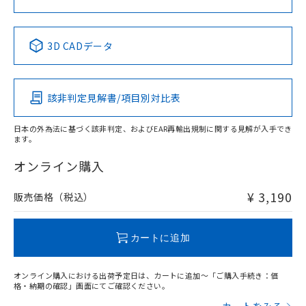
中国 RoHS表
※1 ※2
3D CADデータ
Pb
Hg
Cd
Cr(VI)
該非判定見解書/項目別対比表
X
O
O
O
日本の外為法に基づく該非判定、およびEAR再輸出規制に関する見解が入手でき
ます。
"対応済み"や非含有の記載がされた商品であっても、流通
在庫等で未対応品が混在する可能性があります。
オンライン購入
非含有品が必要な際は、弊社営業部門もしくは販売店へお
問い合わせください。
¥ 3,190
販売価格（税込）
この製品のRoHS/REACH対応状況ページへ
カートに追加
オンライン購入における出荷予定日は、カートに追加～「ご購入手続き：価
格・納期の確認」画面にてご確認ください。