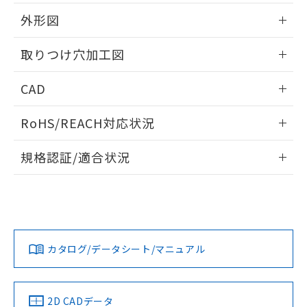
51物質の非含有証明書（当社基準）
の共同利用に関して"
の「1.共同利
※本証明書は発行日時点で非含有を証明す
外形図
用者の範囲」に記載されている法人を
るもので、過去に遡って非含有を証明する
指します。
ものではありません。
情報更新：2026/05/21
取りつけ穴加工図
また、RoHS指令のフタル酸エステル類４
物質の対応では、対応完了までの期間は出
情報更新：2026/05/21
CAD
荷製品に未対応品が混在することから備考
欄に対応日を記載しておりました。
ログイン/会員登録いただくと、CADデータをダウンロー
既に当社にて対応品への在庫切替を完了
RoHS/REACH対応状況
ドすることができます。
していることから、特段のことがない限
り、2022年1月12日より割愛しておりま
情報更新：2026/7/29
規格認証/適合状況
す。
ログイン/会員登録
EU RoHS
注意事項・凡例
A30NL-MNM-TGA-P202-GBについての規格認証/適合状況に
ついては、「カスタマーサポートセンタ お客様相談室」また
は貴社担当オムロン営業員または販売店にお問い合わせくだ
対応状況
対応予定月
※1
※2
さい。
ダウンロードデータをご利用いただく前に、以下を必ずお読
みください。
カタログ/データシート/マニュアル
対応済み
ソフトウェアの使用条件
お問い合わせ
中国 RoHS
注意事項・凡例
2D CADデータ