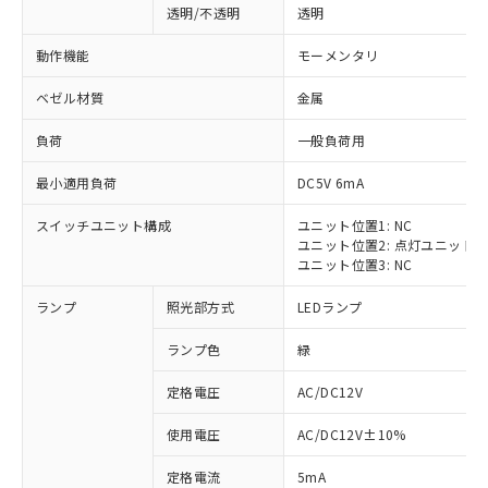
透明/不透明
透明
動作機能
モーメンタリ
ベゼル材質
金属
負荷
一般負荷用
最小適用負荷
DC5V 6mA
スイッチユニット構成
ユニット位置1: NC
ユニット位置2: 点灯ユニット
ユニット位置3: NC
ランプ
照光部方式
LEDランプ
ランプ色
緑
定格電圧
AC/DC12V
※1 対応状況
使用電圧
AC/DC12V±10%
定格電流
5mA
対応済み：EU RoHS指令（10物質）の