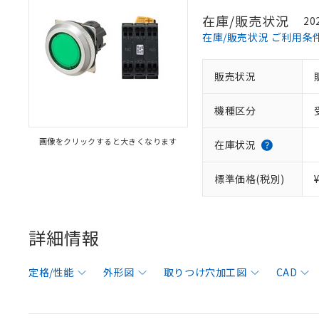
在庫/販売状況
20
在庫/販売状況 ご利用条
販売状況
機種区分
画像をクリックすると大きくなります
在庫状況
標準価格(税別)
詳細情報
定格/性能
外形図
取りつけ穴加工図
CAD