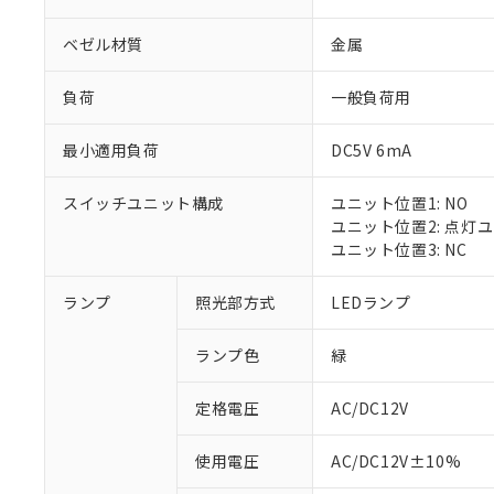
ベゼル材質
金属
負荷
一般負荷用
最小適用負荷
DC5V 6mA
スイッチユニット構成
ユニット位置1: NO
ユニット位置2: 点灯
ユニット位置3: NC
ランプ
照光部方式
LEDランプ
ランプ色
緑
定格電圧
AC/DC12V
※1 対応状況
使用電圧
AC/DC12V±10%
対応済み：EU