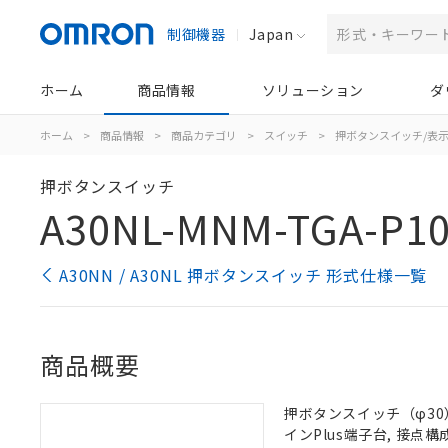
制御機器
Japan
ホーム
商品情報
ソリューション
ダ
ホーム
>
商品情報
>
商品カテゴリ
>
スイッチ
>
押ボタンスイッチ/表
押ボタンスイッチ
A30NL-MNM-TGA-P1
A30NN / A30NL 押ボタンスイッチ 形式仕様一覧
商品概要
押ボタンスイッチ（φ30）,
インPlus端子台, 接点構成: