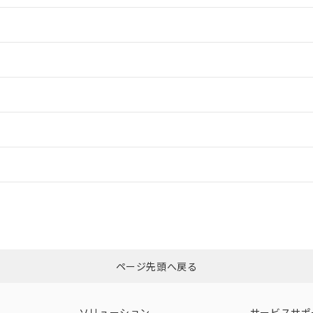
情報更新：2
情報更新：2
ードすることができます。
情報更新：
ログイン/会員登録
適合状況については、「カスタマーサポートセンタ お客様相談室」または貴社
みください。
非含有証明書
※3
ページ先頭へ戻る
ダウンロードはこちら
ソリューション
サービスサポ