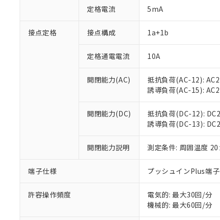
対応予定：EU R
定格電流
5mA
対応予定なし：EU
調査・確認中：EU
ご利用条件
接点定格
接点構成
1a+1b
非該当品：ライセ
※1 中国RoHS
仕入先様の事情に
があります。
定格通電電流
10A
以下の条件をお読
「○」：最大均質
「×」：最大均質
本サービスは
当社は、これ
*EU RoHS指令（10物
開閉能力(AC)
抵抗負荷(AC-12): AC24
「－」：未確認で
鉛(Pb) 1000ppm以下、
くものです。
う）を輸出ま
誘導負荷(AC-15): AC24V
記
説明
六価クロム(Cr(Ⅵ)) 1
当社制御機器
などの必要な
フタル酸ビス(2-エチルヘ
号
*中国RoHS10物質の基準値 
ル（DBP） 1000ppm
在庫状況およ
当社は規制貨
Pb(鉛) :1000ppm、 Hg
但し、RoHS指令で産
開閉能力(DC)
抵抗負荷(DC-12): DC24
のであり、閲
ます。
Cr(Ⅵ)(六価クロム) : 
フタル酸エステル類の４
誘導負荷(DC-13): DC24
○
一定数以
DBP(フタル酸ジブチル) :
い。
当社は貴社製
DEHP(フタル酸ビス(2-エ
正式な納期状
置等に一切使
当社販売員に
※2 対応予定月
開閉能力説明
測定条件: 周囲温度 2
△
一定数に
当社は、貴社
オムロン制御
また当社は、
※2 環境保護使
在庫状況およ
部品在庫の切り替
たしません。
端子仕様
プッシュインPlus端
－
在庫なし
す。
「ｅ」：有害物質
機器販売
マイパーツ機
「10」：通常の
許容操作頻度
電気的: 最大30回/分
ている必要が
味します。
機械的: 最大60回/分
空
受注生産
お客様が当ウ
※3 非含有証明
「－」：未確認で
白
が、当社の製