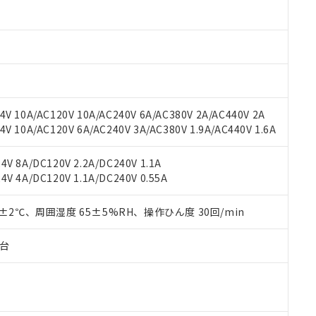
oHS指令（10物質）の非含有に対応した製品に切り替える予定のある
 RoHS指令（10物質）の非含有に非対応の商品で、対応品を出す予
 RoHS指令（10物質）の非含有の対応状況を調査中または確認中の
ンス料など無形物で、有害物質有無と関係のない商品です。
○×表
より、非含有部品としていたものが、含有品と判明した場合などやむ
みいただき、同意のうえご利用ください。
材料含有率が中国RoHSの基準値以下であることを示します。
材料含有率が中国RoHSの基準値を超えていることを示します。
、当社制御機器事業取扱商品の当社在庫状況および標準価格(税抜)
ら貴社製品のうち、外国為替および外国貿易法に定める商品（以下｢
質）：
V 10A/AC120V 10A/AC240V 6A/AC380V 2A/AC440V 2A
す。当社販売部門へお問い合わせください。
 水銀(Hg) 1000ppm以下、 カドミウム(Cd) 100ppm以下、
たは国外への提供する場合は、日本国政府の輸出許可(または役務取
 10A/AC120V 6A/AC240V 3A/AC380V 1.9A/AC440V 1.6A
000ppm以下、ポリ臭化ビフェニル類(PBB) 1000ppm以下、ポリ臭化ジフェニルエーテル類(P
事業取扱商品の中には、本サービスの対象外となる商品もあること
手続きをとります。
キシル) (DEHP)(別名：DOP) 1000ppm以下、フタル酸ブチルベンジル（BBP） 100
(GB/T26572)：
以下、フタル酸ジイソブチル (DIBP) 1000ppm以下
び標準価格照会結果は、記載している更新日時点での社内データに
物を破棄する場合は、完全に破砕するなど、違法に輸出されないよ
(水銀) : 1000ppm、 Cd(カドミウム) : 100ppm、
業用監視および制御機器に対する適用除外項目は除く。
V 8A/DC120V 2.2A/DC240V 1.1A
覧された時点での実際の在庫および標準価格とは異なる場合がある
1000ppm、 PBBs(ポリ臭化ビフェニル類) : 1000ppm、 PBDEs(ポリ臭化ジフェニルエーテル類
物質については閾値を超える意図的な使用がないことを確認しています。
V 4A/DC120V 1.1A/DC240V 0.55A
上の在庫あり
 1000ppm、 DIBP(フタル酸ジイソブチル) : 1000ppm、 BBP(フタル酸ブチルベンジル) :
品を、核兵器、ミサイル、化学兵器、生物兵器またはその他武器並
チルヘキシル)) : 1000ppm
況および標準価格はお客様のお取引先、またはお客様担当のオムロ
用いたしません。
ご相談ください。
0±2℃、周囲湿度 65±5%RH、操作ひん度 30回/min
は満たないが在庫あり
製品を第三者に販売する場合は、上記1、2および3の内容を当該第
機器販売店や当社販売拠点は「
販売ネットワーク
」をご確認くだ
販売先および販売に係わる関係者が違法に輸出するおそれがある場
用期限
び標準価格結果を当社の事前の承諾なく第三者に漏洩または開示し
え状況などにより、予定月が前後することがあります。
子台
(最新の在庫状況については、お客様のお取引先、またはお客様担当
（10物質）のすべてが基準値以下であることを示します。
店・当社販売員にご確認ください)
能（部品リスト作成サービス）をご利用いただくには、I-Webメン
使用状況下において有害物質が外部に漏えいし、環境に深刻な影響を
あります。
機種、また在庫状況の情報を公開していない機種
ェブサイト上で当社にご登録された部品リストについて、当社およ
書ダウンロード
す。当社販売部門へお問い合わせください。
品・サービスに関するお客様との取引・商談に必要な範囲で利用す