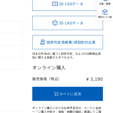
2D CADデータ
在庫・価格
無料テスト機
3D CADデータ
該非判定見解書/項目別対比表
日本の外為法に基づく該非判定、およびEAR再輸出規
制に関する見解が入手できます。
オンライン購入
¥ 3,190
販売価格（税込）
カートに追加
オンライン購入における出荷予定日は、カートに追加
～「ご購入手続き：価格・納期の確認」画面にてご確