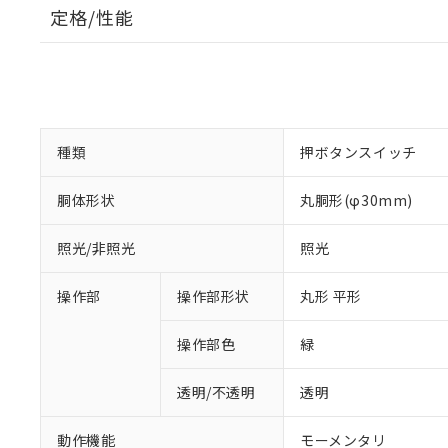
定格/性能
種類
押ボタンスイッチ
胴体形状
丸胴形(φ30mm)
照光/非照光
照光
操作部
操作部形状
丸形 平形
操作部色
緑
透明/不透明
透明
動作機能
モーメンタリ