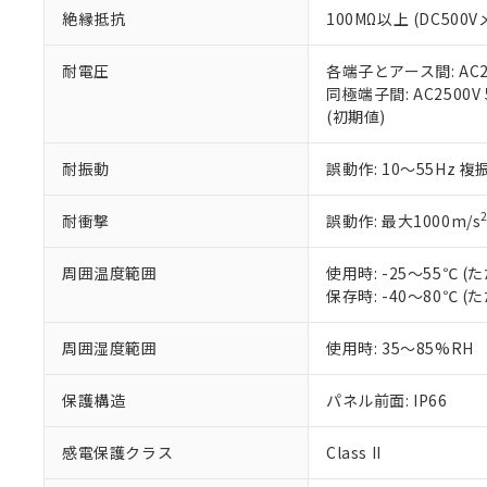
絶縁抵抗
100MΩ以上 (DC5
さい。
下記の非含有証明
※当社の共同
いる法人を指
EU RoHS指令（
耐電圧
各端子とアース間: AC250
51物質の非含有証
同極端子間: AC2500V
※本証明書は発行
(初期値)
また、RoHS指
混在することから
耐振動
誤動作: 10～55Hz 複
既に当社にて対応
り割愛しておりま
耐衝撃
誤動作: 最大1000m/s
周囲温度範囲
使用時: -25～55℃
保存時: -40～80℃
周囲湿度範囲
使用時: 35～85%RH
保護構造
パネル前面: IP66
感電保護クラス
Class II