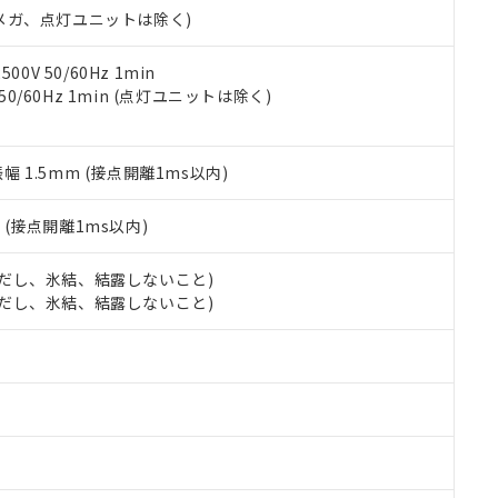
合意する
キャンセル
00Vメガ、点灯ユニットは除く)
書をダウンロードすることができます。
利用者とは、
"個人情報の共同利用に関して"
の「1.共同利用者の
します。
10物質）の非含有証明書
0V 50/60Hz 1min
明書（当社基準）
 50/60Hz 1min (点灯ユニットは除く)
日時点で非含有を証明するもので、過去に遡って非含有を証明するも
令のフタル酸エステル類４物質の対応では、対応完了までの期間は出
備考欄に対応日を記載しておりました。
振幅 1.5mm (接点開離1ms以内)
品への在庫切替を完了していることから、特段のことがない限り、20
す。
2
(接点開離1ms以内)
 (ただし、氷結、結露しないこと)
 (ただし、氷結、結露しないこと)