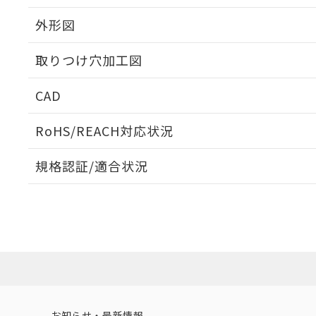
外形図
取りつけ穴加工図
CAD
ログイン/会員登録いただくと、CADデータをダウンロ
RoHS/REACH対応状況
規格認証/適合状況
EU RoHS
注意事項・凡例
A30NL-MNM-TGA-P102-GBについての規格認証/
営業員または販売店にお問い合わせください。
ダウンロードデータをご利用いただく前に、以下を必ずお読
対応状況
対応予定月
※1
※2
ソフトウェアの使用条件
対応済み
お知らせ・最新情報