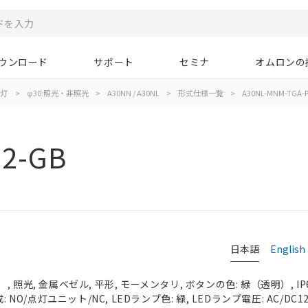
ウンロード
サポート
セミナ
オムロンの
示灯
>
φ30:照光・非照光
>
A30NN / A30NL
>
形式仕様一覧
>
A30NL-MNM-TGA-P
02-GB
日本語
English
 照光, 金属ベゼル, 平形, モーメンタリ, ボタンの色: 緑（透明）, IP
 NO/点灯ユニット/NC, LEDランプ色: 緑, LEDランプ電圧: AC/DC1