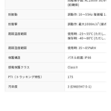
類(PBB) 1000ppm以下、ポリ臭化ジフェニルエーテル類
同極端子間: AC2500V 50/60
Cr(Ⅵ)(六価クロム) : 1000ppm、 PBBs(ポリ臭化ビフェ
とります。
了承ください。
(PBDE) 1000ppm以下、フタル酸ビス(2-エチルヘキシ
○
一定数以上の在庫あり
ニル類) : 1000ppm、 PBDEs(ポリ臭化ジフェニルエーテ
(初期値)
当社は規制貨物を破棄する場合は、完
ル) (DEHP)(別名：DOP) 1000ppm以下、フタル酸ブチ
正式な納期状況および標準価格はお客
ル類) : 1000ppm、
ルベンジル（BBP） 1000ppm以下、フタル酸ジブチル
全に破砕するなど、違法に輸出されな
DBP(フタル酸ジブチル) : 1000ppm、 DIBP(フタル酸ジ
様のお取引先、またはお客様担当のオ
耐振動
誤動作: 10～55Hz 複振幅 1.
（DBP） 1000ppm以下、フタル酸ジイソブチル
イソブチル) : 1000ppm、 BBP(フタル酸ブチルベンジ
△
一定数には満たないが在庫あり
いよう必要な手段を講じます。
ムロン制御機器販売店・当社販売員に
(DIBP) 1000ppm以下
ル) : 1000ppm、
当社は貴社製品を、核兵器、ミサイ
但し、RoHS指令で産業用監視および制御機器に対する
DEHP(フタル酸ビス(2-エチルヘキシル)) : 1000ppm
ご相談ください。
2
耐衝撃
誤動作: 最大1000m/s
(接点開
適用除外項目は除く。
ル、化学兵器、生物兵器またはその他
－
在庫なし(最新の在庫状況につ
オムロン制御機器販売店や当社販売拠
フタル酸エステル類の４物質については閾値を超える意
武器並びにこれらの製造装置等に一切
いては、お客様のお取引先、ま
周囲温度範囲
図的な使用がないことを確認しています。
使用時: -25～55℃ (ただし
点は「
販売ネットワーク
」をご確認
※2 環境保護使用期限
使用いたしません。
保存時: -40～80℃ (ただし
たはお客様担当のオムロン制御
ください。
当社は、貴社製品を第三者に販売する
機器販売店・当社販売員にご確
在庫状況および標準価格結果を当社の
※2 対応予定月
「ｅ」：有害物質（10物質）のすべてが基
周囲湿度範囲
使用時: 35～85%RH
場合は、上記1、2および3の内容を当
認ください)
事前の承諾なく第三者に漏洩または開
準値以下であることを示します。
該第三者に通知します。また当社は、
示しないようお願いします。
保護構造
パネル前面: IP66
部品在庫の切り替え状況などにより、予定
「10」：通常の使用状況下において有害物
販売先および販売に係わる関係者が違
マイパーツ機能（部品リスト作成サー
空
受注生産機種、また在庫状況の
月が前後することがあります。
質が外部に漏えいし、環境に深刻な影響を
法に輸出するおそれがある場合は、取
ビス）をご利用いただくには、I-Web
白
情報を公開していない機種
感電保護クラス
Class II
及ぼさない年数を意味します。
り引きをいたしません。
メンバーズにご登録されている必要が
「－」：未確認です。当社販売部門へお問
あります。
PTI（トラッキング特性）
175
い合わせください。
お客様が当ウェブサイト上で当社にご
※3 非含有証明書ダウンロード
登録された部品リストについて、当社
汚染度
3 (EN60947-5-1)
および当社の共同利用者が、当社の製
下記の非含有証明書をダウンロードするこ
品・サービスに関するお客様との取
とができます。
合意する
キャンセル
引・商談に必要な範囲で利用すること
をご了承ください。
EU RoHS指令（10物質）の非含有証明書