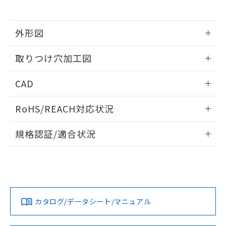
※当社の共同利用者とは、
"個人情報
51物質の非含有証明書（当社基準）
の共同利用に関して"
の「1.共同利
※本証明書は発行日時点で非含有を証明す
用者の範囲」に記載されている法人を
るもので、過去に遡って非含有を証明する
外形図
指します。
ものではありません。
情報更新：2026/05/21
また、RoHS指令のフタル酸エステル類４
取りつけ穴加工図
物質の対応では、対応完了までの期間は出
荷製品に未対応品が混在することから備考
情報更新：2026/05/21
CAD
欄に対応日を記載しておりました。
既に当社にて対応品への在庫切替を完了
ログイン/会員登録いただくと、CADデータをダウンロー
していることから、特段のことがない限
RoHS/REACH対応状況
ドすることができます。
り、2022年1月12日より割愛しておりま
す。
情報更新：2026/7/29
規格認証/適合状況
ログイン/会員登録
EU RoHS
注意事項・凡例
A30NL-MNM-TGA-P101-GDについての規格認証/適合状況に
ついては、「カスタマーサポートセンタ お客様相談室」また
は貴社担当オムロン営業員または販売店にお問い合わせくだ
対応状況
対応予定月
※1
※2
さい。
ダウンロードデータをご利用いただく前に、以下を必ずお読
みください。
カタログ/データシート/マニュアル
対応済み
ソフトウェアの使用条件
お問い合わせ