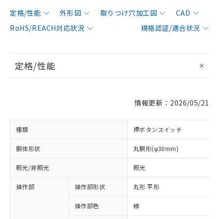
定格/性能
外形図
取りつけ穴加工図
CAD
RoHS/REACH対応状況
規格認証/適合状況
定格/性能
情報更新：2026/05/21
種類
押ボタンスイッチ
胴体形状
丸胴形(φ30mm)
照光/非照光
照光
操作部
操作部形状
丸形 平形
操作部色
緑