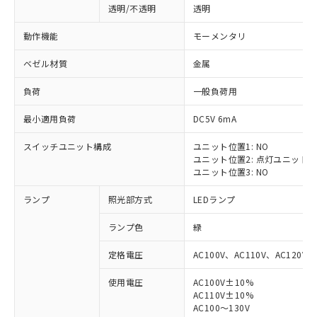
透明/不透明
透明
動作機能
モーメンタリ
ベゼル材質
金属
負荷
一般負荷用
最小適用負荷
DC5V 6mA
スイッチユニット構成
ユニット位置1: NO
ユニット位置2: 点灯ユニット
ユニット位置3: NO
ランプ
照光部方式
LEDランプ
ランプ色
緑
定格電圧
AC100V、AC110V、AC120V
使用電圧
AC100V±10%
※1 対応状況
AC110V±10%
AC100～130V