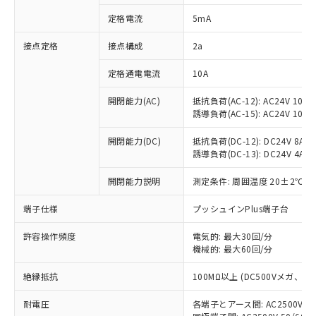
対応済み：EU RoHS指令（10物質）の
定格電流
5mA
非含有に対応した製品が提供可能な商品で
す。
接点定格
接点構成
2a
対応予定：EU RoHS指令（10物質）の非含
ご利用条件
有に対応した製品に切り替える予定のある
定格通電電流
10A
商品です。
対応予定なし：EU RoHS指令（10物質）の
開閉能力(AC)
抵抗負荷(AC-12): AC24V 10A/A
以下の条件をお読みいただき、同意のうえ
非含有に非対応の商品で、対応品を出す予
誘導負荷(AC-15): AC24V 10A/AC
ご利用ください。
定はありません。
調査・確認中：EU RoHS指令（10物質）の
開閉能力(DC)
抵抗負荷(DC-12): DC24V 8A/DC
本サービスは、当社制御機器事業取扱
※1 中国RoHS○×表
誘導負荷(DC-13): DC24V 4A/DC
非含有の対応状況を調査中または確認中の
商品の当社在庫状況および標準価格
商品です。
(税抜)を提供させていただくもので
開閉能力説明
測定条件: 周囲温度 20±2℃、
「○」：最大均質材料含有率が中国RoHSの
非該当品：ライセンス料など無形物で、有
す。
基準値以下であることを示します。
害物質有無と関係のない商品です。
当社制御機器事業取扱商品の中には、
端子仕様
プッシュインPlus端子台
「×」：最大均質材料含有率が中国RoHSの
仕入先様の事情により、非含有部品として
本サービスの対象外となる商品もある
基準値を超えていることを示します。
いたものが、含有品と判明した場合などや
当社は、これら貴社製品のうち、外国
ことをご了承ください。
許容操作頻度
電気的: 最大30回/分
「－」：未確認です。当社販売部門へお問
むを得ず変更することがあります。
為替および外国貿易法に定める商品
機械的: 最大60回/分
在庫状況および標準価格照会結果は、
い合わせください。
（以下｢規制貨物等」という）を輸出
記載している更新日時点での社内デー
*EU RoHS指令（10物質）：
または国外への提供する場合は、日本
絶縁抵抗
100MΩ以上 (DC500Vメガ、
記
タに基づき作成されるものであり、閲
説明
鉛(Pb) 1000ppm以下、 水銀(Hg) 1000ppm以下、 カド
*中国RoHS10物質の基準値 (GB/T26572)：
国政府の輸出許可(または役務取引許
号
覧された時点での実際の在庫および標
ミウム(Cd) 100ppm以下、
Pb(鉛) :1000ppm、 Hg(水銀) : 1000ppm、 Cd(カドミウ
耐電圧
各端子とアース間: AC2500V 50/
可)を取得するなどの必要な手続きを
六価クロム(Cr(Ⅵ)) 1000ppm以下、ポリ臭化ビフェニル
ム) : 100ppm、
準価格とは異なる場合があることをご