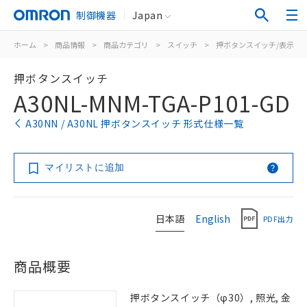
制御機器
Japan
ホーム
>
商品情報
>
商品カテゴリ
>
スイッチ
>
押ボタンスイッチ/表示灯
押ボタンスイッチ
A30NL-MNM-TGA-P101-GD
A30NN / A30NL 押ボタンスイッチ 形式仕様一覧
マイリストに追加
日本語
English
PDF出力
商品概要
押ボタンスイッチ（φ30）, 照光, 金