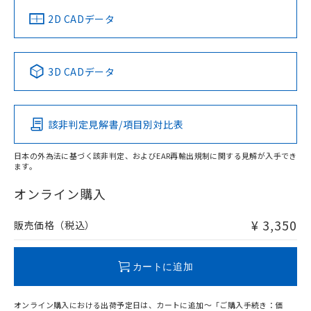
中国 RoHS
注意事項・凡例
2D CADデータ
中国 RoHS表
※1 ※2
3D CADデータ
Pb
Hg
Cd
Cr(VI)
該非判定見解書/項目別対比表
O
O
O
O
日本の外為法に基づく該非判定、およびEAR再輸出規制に関する見解が入手でき
ます。
"対応済み"や非含有の記載がされた商品であっても、流通
在庫等で未対応品が混在する可能性があります。
オンライン購入
非含有品が必要な際は、弊社営業部門もしくは販売店へお
問い合わせください。
¥ 3,350
販売価格（税込）
この製品のRoHS/REACH対応状況ページへ
カートに追加
オンライン購入における出荷予定日は、カートに追加～「ご購入手続き：価