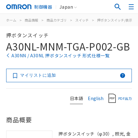
制御機器
Japan
ホーム
>
商品情報
>
商品カテゴリ
>
スイッチ
>
押ボタンスイッチ/表示灯
押ボタンスイッチ
A30NL-MNM-TGA-P002-GB
A30NN / A30NL 押ボタンスイッチ 形式仕様一覧
マイリストに追加
日本語
English
PDF出力
商品概要
押ボタンスイッチ（φ30）, 照光, 金