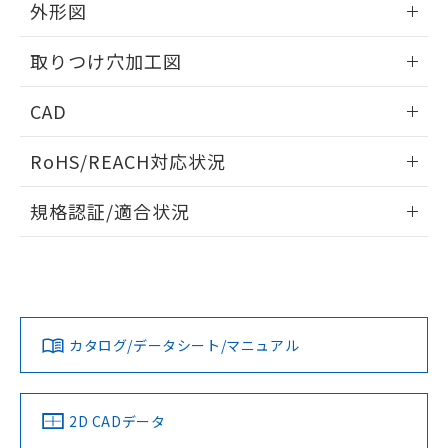
の共同利用に関して"
の「1.共同利
外形図
※本証明書は発行日時点で非含有を証明す
用者の範囲」に記載されている法人を
るもので、過去に遡って非含有を証明する
指します。
情報更新：2026/05/21
ものではありません。
取りつけ穴加工図
また、RoHS指令のフタル酸エステル類４
物質の対応では、対応完了までの期間は出
情報更新：2026/05/21
CAD
荷製品に未対応品が混在することから備考
欄に対応日を記載しておりました。
ログイン/会員登録いただくと、CADデータをダウンロー
RoHS/REACH対応状況
既に当社にて対応品への在庫切替を完了
ドすることができます。
していることから、特段のことがない限
情報更新：2026/7/29
り、2022年1月12日より割愛しておりま
規格認証/適合状況
す。
ログイン/会員登録
EU RoHS
注意事項・凡例
A30NL-MNM-TGA-P002-GBについての規格認証/適合状況に
ついては、「カスタマーサポートセンタ お客様相談室」また
は貴社担当オムロン営業員または販売店にお問い合わせくだ
対応状況
対応予定月
※1
※2
さい。
ダウンロードデータをご利用いただく前に、以下を必ずお読
みください。
カタログ/データシート/マニュアル
対応済み
ソフトウェアの使用条件
お問い合わせ
中国 RoHS
注意事項・凡例
2D CADデータ