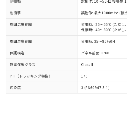
当社は規制貨物を破棄する場合は、完
耐振動
ル) (DEHP)(別名：DOP) 1000ppm以下、フタル酸ブチ
誤動作: 10～55Hz 複振幅 1.
正式な納期状況および標準価格はお客
ル類) : 1000ppm、
ルベンジル（BBP） 1000ppm以下、フタル酸ジブチル
全に破砕するなど、違法に輸出されな
DBP(フタル酸ジブチル) : 1000ppm、 DIBP(フタル酸ジ
様のお取引先、またはお客様担当のオ
（DBP） 1000ppm以下、フタル酸ジイソブチル
イソブチル) : 1000ppm、 BBP(フタル酸ブチルベンジ
△
一定数には満たないが在庫あり
いよう必要な手段を講じます。
2
耐衝撃
誤動作: 最大1000m/s
(接点開
ムロン制御機器販売店・当社販売員に
(DIBP) 1000ppm以下
ル) : 1000ppm、
当社は貴社製品を、核兵器、ミサイ
但し、RoHS指令で産業用監視および制御機器に対する
DEHP(フタル酸ビス(2-エチルヘキシル)) : 1000ppm
ご相談ください。
適用除外項目は除く。
周囲温度範囲
使用時: -25～55℃ (ただし
ル、化学兵器、生物兵器またはその他
－
在庫なし(最新の在庫状況につ
オムロン制御機器販売店や当社販売拠
フタル酸エステル類の４物質については閾値を超える意
保存時: -40～80℃ (ただし
武器並びにこれらの製造装置等に一切
いては、お客様のお取引先、ま
図的な使用がないことを確認しています。
点は「
販売ネットワーク
」をご確認
※2 環境保護使用期限
使用いたしません。
たはお客様担当のオムロン制御
ください。
周囲湿度範囲
使用時: 35～85%RH
当社は、貴社製品を第三者に販売する
機器販売店・当社販売員にご確
在庫状況および標準価格結果を当社の
※2 対応予定月
「ｅ」：有害物質（10物質）のすべてが基
場合は、上記1、2および3の内容を当
認ください)
事前の承諾なく第三者に漏洩または開
保護構造
パネル前面: IP66
準値以下であることを示します。
該第三者に通知します。また当社は、
示しないようお願いします。
部品在庫の切り替え状況などにより、予定
「10」：通常の使用状況下において有害物
販売先および販売に係わる関係者が違
マイパーツ機能（部品リスト作成サー
感電保護クラス
Class II
空
受注生産機種、また在庫状況の
月が前後することがあります。
質が外部に漏えいし、環境に深刻な影響を
法に輸出するおそれがある場合は、取
ビス）をご利用いただくには、I-Web
白
情報を公開していない機種
及ぼさない年数を意味します。
り引きをいたしません。
PTI（トラッキング特性）
175
メンバーズにご登録されている必要が
「－」：未確認です。当社販売部門へお問
あります。
い合わせください。
汚染度
3 (EN60947-5-1)
お客様が当ウェブサイト上で当社にご
※3 非含有証明書ダウンロード
登録された部品リストについて、当社
および当社の共同利用者が、当社の製
下記の非含有証明書をダウンロードするこ
品・サービスに関するお客様との取
とができます。
合意する
キャンセル
引・商談に必要な範囲で利用すること
をご了承ください。
EU RoHS指令（10物質）の非含有証明書
※当社の共同利用者とは、
"個人情報
51物質の非含有証明書（当社基準）