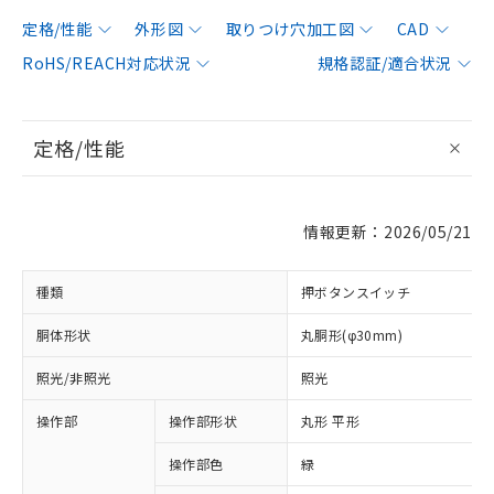
定格/性能
外形図
取りつけ穴加工図
CAD
RoHS/REACH対応状況
規格認証/適合状況
定格/性能
情報更新：2026/05/21
種類
押ボタンスイッチ
胴体形状
丸胴形(φ30mm)
照光/非照光
照光
操作部
操作部形状
丸形 平形
操作部色
緑