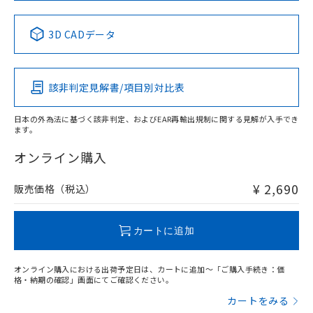
中国 RoHS表
※1 ※2
3D CADデータ
Pb
Hg
Cd
Cr(VI)
該非判定見解書/項目別対比表
X
O
O
O
日本の外為法に基づく該非判定、およびEAR再輸出規制に関する見解が入手でき
ます。
"対応済み"や非含有の記載がされた商品であっても、流通
在庫等で未対応品が混在する可能性があります。
オンライン購入
非含有品が必要な際は、弊社営業部門もしくは販売店へお
問い合わせください。
¥ 2,690
販売価格（税込）
この製品のRoHS/REACH対応状況ページへ
カートに追加
オンライン購入における出荷予定日は、カートに追加～「ご購入手続き：価
格・納期の確認」画面にてご確認ください。
カートをみる