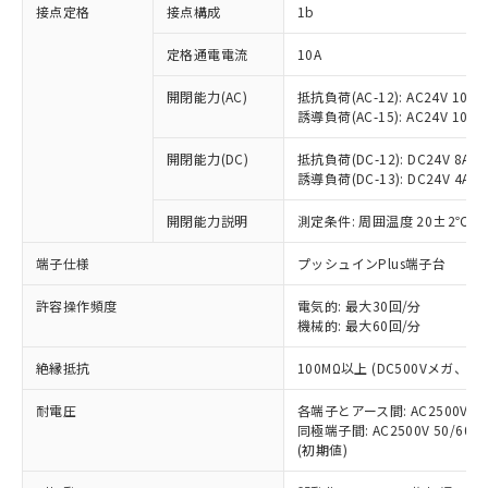
非含有に対応した製品が提供可能な商品で
接点定格
接点構成
1b
す。
対応予定：EU RoHS指令（10物質）の非含
定格通電電流
10A
ご利用条件
有に対応した製品に切り替える予定のある
商品です。
開閉能力(AC)
抵抗負荷(AC-12): AC24V 10A/A
誘導負荷(AC-15): AC24V 10A/AC
対応予定なし：EU RoHS指令（10物質）の
以下の条件をお読みいただき、同意のうえ
非含有に非対応の商品で、対応品を出す予
ご利用ください。
開閉能力(DC)
抵抗負荷(DC-12): DC24V 8A/DC
定はありません。
誘導負荷(DC-13): DC24V 4A/DC
調査・確認中：EU RoHS指令（10物質）の
本サービスは、当社制御機器事業取扱
※1 中国RoHS○×表
非含有の対応状況を調査中または確認中の
商品の当社在庫状況および標準価格
開閉能力説明
測定条件: 周囲温度 20±2℃、
商品です。
(税抜)を提供させていただくもので
「○」：最大均質材料含有率が中国RoHSの
非該当品：ライセンス料など無形物で、有
端子仕様
プッシュインPlus端子台
す。
基準値以下であることを示します。
害物質有無と関係のない商品です。
当社制御機器事業取扱商品の中には、
「×」：最大均質材料含有率が中国RoHSの
仕入先様の事情により、非含有部品として
許容操作頻度
電気的: 最大30回/分
本サービスの対象外となる商品もある
基準値を超えていることを示します。
いたものが、含有品と判明した場合などや
機械的: 最大60回/分
当社は、これら貴社製品のうち、外国
ことをご了承ください。
「－」：未確認です。当社販売部門へお問
むを得ず変更することがあります。
為替および外国貿易法に定める商品
在庫状況および標準価格照会結果は、
い合わせください。
絶縁抵抗
100MΩ以上 (DC500Vメガ、
（以下｢規制貨物等」という）を輸出
記載している更新日時点での社内デー
*EU RoHS指令（10物質）：
または国外への提供する場合は、日本
記
タに基づき作成されるものであり、閲
説明
耐電圧
鉛(Pb) 1000ppm以下、 水銀(Hg) 1000ppm以下、 カド
各端子とアース間: AC2500V 50/
*中国RoHS10物質の基準値 (GB/T26572)：
国政府の輸出許可(または役務取引許
号
覧された時点での実際の在庫および標
ミウム(Cd) 100ppm以下、
Pb(鉛) :1000ppm、 Hg(水銀) : 1000ppm、 Cd(カドミウ
同極端子間: AC2500V 50/60
可)を取得するなどの必要な手続きを
六価クロム(Cr(Ⅵ)) 1000ppm以下、ポリ臭化ビフェニル
ム) : 100ppm、
準価格とは異なる場合があることをご
(初期値)
類(PBB) 1000ppm以下、ポリ臭化ジフェニルエーテル類
Cr(Ⅵ)(六価クロム) : 1000ppm、 PBBs(ポリ臭化ビフェ
とります。
了承ください。
(PBDE) 1000ppm以下、フタル酸ビス(2-エチルヘキシ
○
一定数以上の在庫あり
ニル類) : 1000ppm、 PBDEs(ポリ臭化ジフェニルエーテ