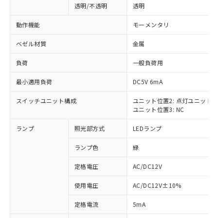
透明/不透明
透明
動作機能
モーメンタリ
ベゼル材質
金属
負荷
一般負荷用
最小適用負荷
DC5V 6mA
スイッチユニット構成
ユニット位置2: 点灯ユニット
ユニット位置3: NC
ランプ
照光部方式
LEDランプ
ランプ色
緑
定格電圧
AC/DC12V
使用電圧
AC/DC12V±10%
※1 対応状況
定格電流
5mA
対応済み：EU RoHS指令（10物質）の