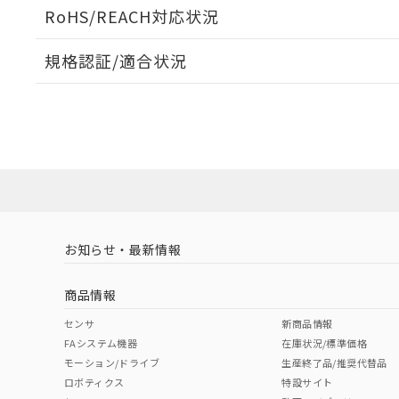
ログイン/会員登録いただくと、CADデータをダウンロ
RoHS/REACH対応状況
規格認証/適合状況
EU RoHS
注意事項・凡例
A30NL-MNM-TGA-G202-GEについての規格認証/
営業員または販売店にお問い合わせください。
ダウンロードデータをご利用いただく前に、以下を必ずお読
対応状況
対応予定月
※1
※2
ソフトウェアの使用条件
対応済み
お知らせ・最新情報
中国 RoHS
注意事項・凡例
商品情報
中国 RoHS表
※1 ※2
センサ
新商品情報
FAシステム機器
在庫状況/標準価格
Pb
Hg
Cd
Cr(V
モーション/ドライブ
生産終了品/推奨代替品
ロボティクス
特設サイト