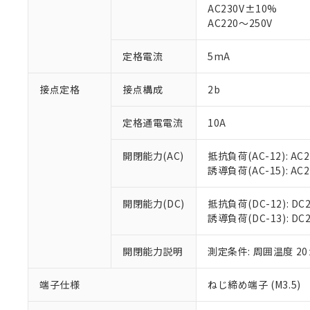
仕入先様の事情に
AC230V±10%
があります。
以下の条件をお読
AC220～250V
「○」：最大均質
「×」：最大均質
本サービスは
当社は、これ
*EU RoHS指令（10物
定格電流
5mA
「－」：未確認で
鉛(Pb) 1000ppm以下、
くものです。
う）を輸出ま
記
説明
六価クロム(Cr(Ⅵ)) 1
当社制御機器
などの必要な
フタル酸ビス(2-エチルヘ
号
*中国RoHS10物質の基準値 
接点定格
接点構成
2b
ル（DBP） 1000ppm
在庫状況およ
当社は規制貨
Pb(鉛) :1000ppm、 Hg
但し、RoHS指令で産
のであり、閲
ます。
Cr(Ⅵ)(六価クロム) : 
フタル酸エステル類の４
○
一定数以
DBP(フタル酸ジブチル) :
い。
当社は貴社製
定格通電電流
10A
DEHP(フタル酸ビス(2-エ
正式な納期状
置等に一切使
当社販売員に
※2 対応予定月
△
一定数に
当社は、貴社
開閉能力(AC)
抵抗負荷(AC-12): AC24
オムロン制御
また当社は、
※2 環境保護使
誘導負荷(AC-15): AC24V
在庫状況およ
部品在庫の切り替
たしません。
－
在庫なし
す。
「ｅ」：有害物質
機器販売
開閉能力(DC)
抵抗負荷(DC-12): DC24
マイパーツ機
「10」：通常の
誘導負荷(DC-13): DC24
ている必要が
味します。
空
受注生産
お客様が当ウ
※3 非含有証明
「－」：未確認で
白
が、当社の製
開閉能力説明
測定条件: 周囲温度 2
さい。
下記の非含有証明
※当社の共同
端子仕様
ねじ締め端子 (M3.5)
いる法人を指
EU RoHS指令（