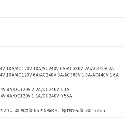
より、非含有部品としていたものが、含有品と判明した場合などやむ
みいただき、同意のうえご利用ください。
材料含有率が中国RoHSの基準値以下であることを示します。
材料含有率が中国RoHSの基準値を超えていることを示します。
、当社制御機器事業取扱商品の当社在庫状況および標準価格(税抜)
ら貴社製品のうち、外国為替および外国貿易法に定める商品（以下｢
質）：
す。当社販売部門へお問い合わせください。
 水銀(Hg) 1000ppm以下、 カドミウム(Cd) 100ppm以下、
たは国外への提供する場合は、日本国政府の輸出許可(または役務取
000ppm以下、ポリ臭化ビフェニル類(PBB) 1000ppm以下、ポリ臭化ジフェニルエーテル類(P
事業取扱商品の中には、本サービスの対象外となる商品もあること
手続きをとります。
キシル) (DEHP)(別名：DOP) 1000ppm以下、フタル酸ブチルベンジル（BBP） 100
(GB/T26572)：
以下、フタル酸ジイソブチル (DIBP) 1000ppm以下
び標準価格照会結果は、記載している更新日時点での社内データに
物を破棄する場合は、完全に破砕するなど、違法に輸出されないよ
(水銀) : 1000ppm、 Cd(カドミウム) : 100ppm、
業用監視および制御機器に対する適用除外項目は除く。
覧された時点での実際の在庫および標準価格とは異なる場合がある
1000ppm、 PBBs(ポリ臭化ビフェニル類) : 1000ppm、 PBDEs(ポリ臭化ジフェニルエーテル類
物質については閾値を超える意図的な使用がないことを確認しています。
上の在庫あり
 1000ppm、 DIBP(フタル酸ジイソブチル) : 1000ppm、 BBP(フタル酸ブチルベンジル) :
品を、核兵器、ミサイル、化学兵器、生物兵器またはその他武器並
チルヘキシル)) : 1000ppm
況および標準価格はお客様のお取引先、またはお客様担当のオムロ
用いたしません。
ご相談ください。
は満たないが在庫あり
製品を第三者に販売する場合は、上記1、2および3の内容を当該第
V 10A/AC120V 10A/AC240V 6A/AC380V 2A/AC440V 2A
機器販売店や当社販売拠点は「
販売ネットワーク
」をご確認くだ
販売先および販売に係わる関係者が違法に輸出するおそれがある場
用期限
 10A/AC120V 6A/AC240V 3A/AC380V 1.9A/AC440V 1.6A
び標準価格結果を当社の事前の承諾なく第三者に漏洩または開示し
え状況などにより、予定月が前後することがあります。
(最新の在庫状況については、お客様のお取引先、またはお客様担当
（10物質）のすべてが基準値以下であることを示します。
店・当社販売員にご確認ください)
V 8A/DC120V 2.2A/DC240V 1.1A
能（部品リスト作成サービス）をご利用いただくには、I-Webメン
使用状況下において有害物質が外部に漏えいし、環境に深刻な影響を
V 4A/DC120V 1.1A/DC240V 0.55A
あります。
機種、また在庫状況の情報を公開していない機種
ェブサイト上で当社にご登録された部品リストについて、当社およ
書ダウンロード
す。当社販売部門へお問い合わせください。
品・サービスに関するお客様との取引・商談に必要な範囲で利用す
0±2℃、周囲湿度 65±5%RH、操作ひん度 30回/min
合意する
キャンセル
書をダウンロードすることができます。
利用者とは、
"個人情報の共同利用に関して"
の「1.共同利用者の
します。
10物質）の非含有証明書