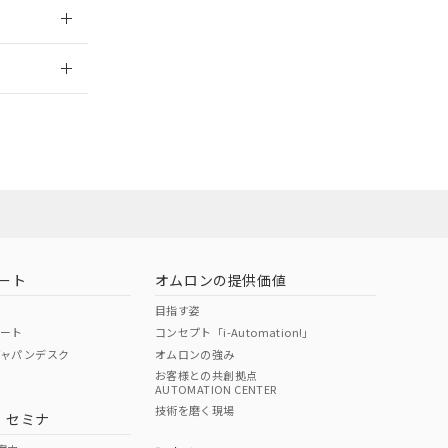
2026/7/29
担当オムロン
お問い合わせ
ート
オムロンの提供価値
目指す姿
ポート
コンセプト「i-Automation!」
ジャパンデスク
オムロンの強み
お客様との共創拠点
AUTOMATION CENTER
DIBP
BBP
DEHP
環境保護
技術を磨く現場
・セミナ
使用期限