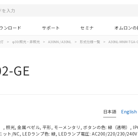
ウンロード
サポート
セミナ
オムロンの
示灯
>
φ30:照光・非照光
>
A30NN / A30NL
>
形式仕様一覧
>
A30NL-MNM-TGA-G
02-GE
日本語
English
 照光, 金属ベゼル, 平形, モーメンタリ, ボタンの色: 緑（透明）, IP
ット/NC, LEDランプ色: 緑, LEDランプ電圧: AC200/220/230/240V