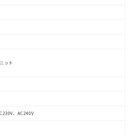
ユニット
 RoHS指令（10物質）の非含有に対応した製品が提供可能な商品です
oHS指令（10物質）の非含有に対応した製品に切り替える予定のある
C230V、AC240V
 RoHS指令（10物質）の非含有に非対応の商品で、対応品を出す予
 RoHS指令（10物質）の非含有の対応状況を調査中または確認中の
ンス料など無形物で、有害物質有無と関係のない商品です。
○×表