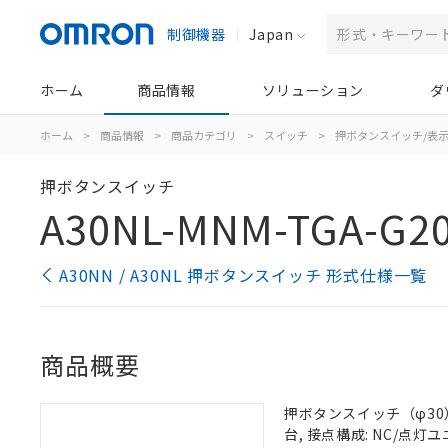
制御機器
Japan
ホーム
商品情報
ソリューション
ダ
ホーム
>
商品情報
>
商品カテゴリ
>
スイッチ
>
押ボタンスイッチ/表
押ボタンスイッチ
A30NL-MNM-TGA-G2
A30NN / A30NL 押ボタンスイッチ 形式仕様一覧
商品概要
押ボタンスイッチ（φ30）,
台, 接点構成: NC/点灯ユニ