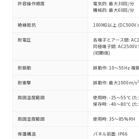
51物質の非含有証
許容操作頻度
電気的: 最大30回/分
※本証明書は発行
機械的: 最大60回/分
また、RoHS指
混在することから
絶縁抵抗
100MΩ以上 (DC5
既に当社にて対応
り割愛しておりま
耐電圧
各端子とアース間: AC250
同極端子間: AC2500V
(初期値)
耐振動
誤動作: 10～55Hz 複
耐衝撃
誤動作: 最大1000m/s
周囲温度範囲
使用時: -25～55℃
保存時: -40～80℃
周囲湿度範囲
使用時: 35～85%RH
保護構造
パネル前面: IP66