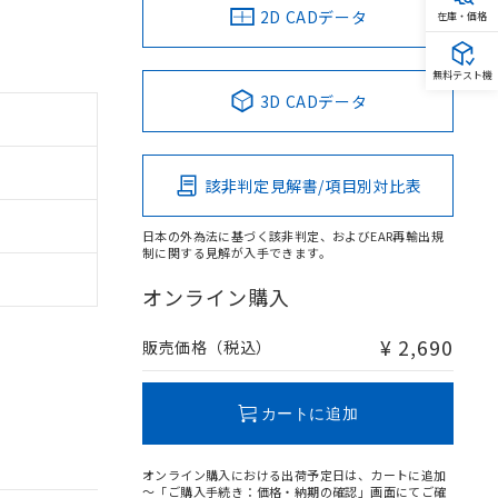
2D CADデータ
在庫・価格
無料テスト機
3D CADデータ
該非判定見解書/項目別対比表
日本の外為法に基づく該非判定、およびEAR再輸出規
制に関する見解が入手できます。
オンライン購入
¥ 2,690
販売価格（税込）
カートに追加
オンライン購入における出荷予定日は、カートに追加
～「ご購入手続き：価格・納期の確認」画面にてご確