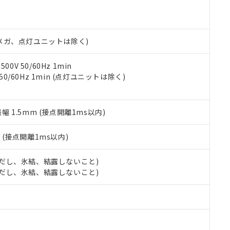
明書（当社基準）
日時点で非含有を証明するもので、過去に遡って非含有を証明するも
令のフタル酸エステル類４物質の対応では、対応完了までの期間は出
備考欄に対応日を記載しておりました。
00Vメガ、点灯ユニットは除く)
品への在庫切替を完了していることから、特段のことがない限り、20
す。
0V 50/60Hz 1min
 50/60Hz 1min (点灯ユニットは除く)
振幅 1.5mm (接点開離1ms以内)
2
(接点開離1ms以内)
 (ただし、氷結、結露しないこと)
 (ただし、氷結、結露しないこと)