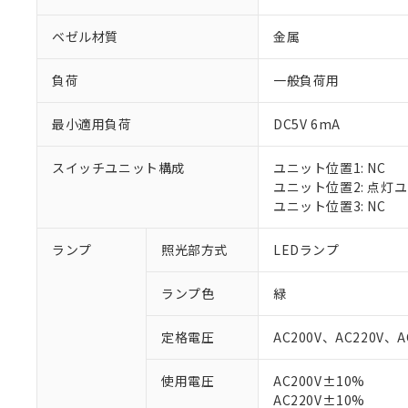
ベゼル材質
金属
負荷
一般負荷用
最小適用負荷
DC5V 6mA
スイッチユニット構成
ユニット位置1: NC
ユニット位置2: 点灯
ユニット位置3: NC
ランプ
照光部方式
LEDランプ
※1 対応状況
ランプ色
緑
対応済み：EU
対応予定：EU R
定格電圧
AC200V、AC220V、A
対応予定なし：EU
調査・確認中：EU
ご利用条件
使用電圧
AC200V±10%
非該当品：ライセ
AC220V±10%
※1 中国RoHS