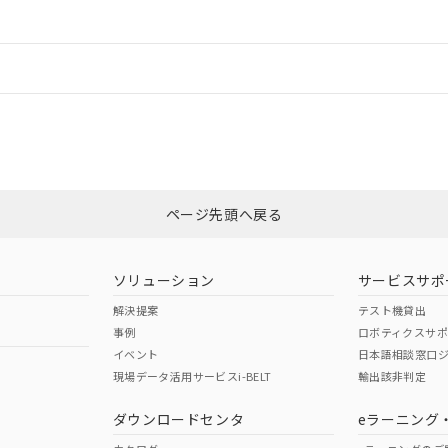
ードすることができます。
情報更新：
ログイン/会員登録
適合状況については、「カスタマーサポートセンタ お客様相談室」または貴社
みください。
非含有証明書
※3
ページ先頭へ戻る
ダウンロードはこちら
ソリューション
サービスサポ
解決提案
テスト機貸出
事例
ロボティクスサ
イベント
日本語相談窓口
現場データ活用サービスi-BELT
輸出該非判定
I)
PBBs
PBDEs
DBP
ダウンロードセンタ
eラーニング