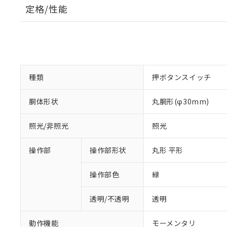
定格/性能
種類
押ボタンスイッチ
胴体形状
丸胴形(φ30mm)
照光/非照光
照光
操作部
操作部形状
丸形 平形
操作部色
緑
透明/不透明
透明
動作機能
モーメンタリ