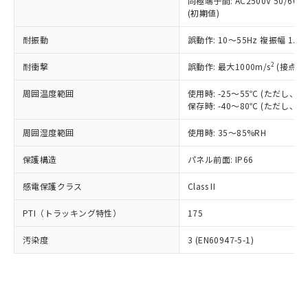
類(PBB) 1000ppm以下、ポリ臭化ジフェニルエーテル類
同極端子間: AC2500V 50/60
Cr(Ⅵ)(六価クロム) : 1000ppm、 PBBs(ポリ臭化ビフェ
とります。
了承ください。
(PBDE) 1000ppm以下、フタル酸ビス(2-エチルヘキシ
○
一定数以上の在庫あり
ニル類) : 1000ppm、 PBDEs(ポリ臭化ジフェニルエーテ
(初期値)
当社は規制貨物を破棄する場合は、完
ル) (DEHP)(別名：DOP) 1000ppm以下、フタル酸ブチ
正式な納期状況および標準価格はお客
ル類) : 1000ppm、
ルベンジル（BBP） 1000ppm以下、フタル酸ジブチル
全に破砕するなど、違法に輸出されな
DBP(フタル酸ジブチル) : 1000ppm、 DIBP(フタル酸ジ
様のお取引先、またはお客様担当のオ
耐振動
誤動作: 10～55Hz 複振幅 1.
（DBP） 1000ppm以下、フタル酸ジイソブチル
イソブチル) : 1000ppm、 BBP(フタル酸ブチルベンジ
△
一定数には満たないが在庫あり
いよう必要な手段を講じます。
ムロン制御機器販売店・当社販売員に
(DIBP) 1000ppm以下
ル) : 1000ppm、
当社は貴社製品を、核兵器、ミサイ
但し、RoHS指令で産業用監視および制御機器に対する
DEHP(フタル酸ビス(2-エチルヘキシル)) : 1000ppm
ご相談ください。
2
耐衝撃
誤動作: 最大1000m/s
(接点開
適用除外項目は除く。
ル、化学兵器、生物兵器またはその他
－
在庫なし(最新の在庫状況につ
オムロン制御機器販売店や当社販売拠
フタル酸エステル類の４物質については閾値を超える意
武器並びにこれらの製造装置等に一切
いては、お客様のお取引先、ま
周囲温度範囲
図的な使用がないことを確認しています。
使用時: -25～55℃ (ただし
点は「
販売ネットワーク
」をご確認
※2 環境保護使用期限
使用いたしません。
保存時: -40～80℃ (ただし
たはお客様担当のオムロン制御
ください。
当社は、貴社製品を第三者に販売する
機器販売店・当社販売員にご確
在庫状況および標準価格結果を当社の
※2 対応予定月
「ｅ」：有害物質（10物質）のすべてが基
周囲湿度範囲
使用時: 35～85%RH
場合は、上記1、2および3の内容を当
認ください)
事前の承諾なく第三者に漏洩または開
準値以下であることを示します。
該第三者に通知します。また当社は、
示しないようお願いします。
保護構造
パネル前面: IP66
部品在庫の切り替え状況などにより、予定
「10」：通常の使用状況下において有害物
販売先および販売に係わる関係者が違
マイパーツ機能（部品リスト作成サー
空
受注生産機種、また在庫状況の
月が前後することがあります。
質が外部に漏えいし、環境に深刻な影響を
法に輸出するおそれがある場合は、取
ビス）をご利用いただくには、I-Web
白
情報を公開していない機種
感電保護クラス
Class II
及ぼさない年数を意味します。
り引きをいたしません。
メンバーズにご登録されている必要が
「－」：未確認です。当社販売部門へお問
あります。
PTI（トラッキング特性）
175
い合わせください。
お客様が当ウェブサイト上で当社にご
※3 非含有証明書ダウンロード
登録された部品リストについて、当社
汚染度
3 (EN60947-5-1)
および当社の共同利用者が、当社の製
下記の非含有証明書をダウンロードするこ
品・サービスに関するお客様との取
とができます。
合意する
キャンセル
引・商談に必要な範囲で利用すること
をご了承ください。
EU RoHS指令（10物質）の非含有証明書