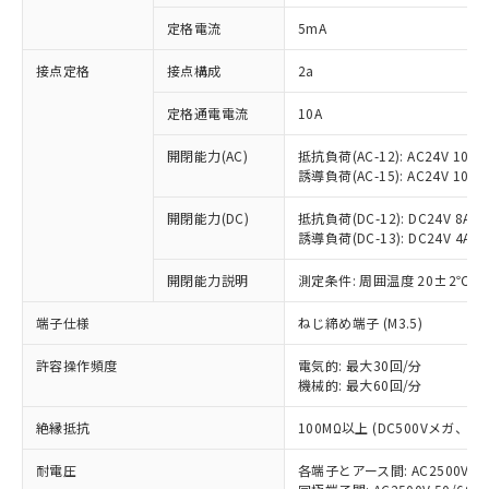
対応済み：EU RoHS指令（10物質）の
定格電流
5mA
非含有に対応した製品が提供可能な商品で
す。
接点定格
接点構成
2a
対応予定：EU RoHS指令（10物質）の非含
ご利用条件
有に対応した製品に切り替える予定のある
定格通電電流
10A
商品です。
対応予定なし：EU RoHS指令（10物質）の
開閉能力(AC)
抵抗負荷(AC-12): AC24V 10A/A
以下の条件をお読みいただき、同意のうえ
非含有に非対応の商品で、対応品を出す予
誘導負荷(AC-15): AC24V 10A/AC
ご利用ください。
定はありません。
調査・確認中：EU RoHS指令（10物質）の
開閉能力(DC)
抵抗負荷(DC-12): DC24V 8A/DC
本サービスは、当社制御機器事業取扱
※1 中国RoHS○×表
誘導負荷(DC-13): DC24V 4A/DC
非含有の対応状況を調査中または確認中の
商品の当社在庫状況および標準価格
商品です。
(税抜)を提供させていただくもので
開閉能力説明
測定条件: 周囲温度 20±2℃、
「○」：最大均質材料含有率が中国RoHSの
非該当品：ライセンス料など無形物で、有
す。
基準値以下であることを示します。
害物質有無と関係のない商品です。
当社制御機器事業取扱商品の中には、
端子仕様
ねじ締め端子 (M3.5)
「×」：最大均質材料含有率が中国RoHSの
仕入先様の事情により、非含有部品として
本サービスの対象外となる商品もある
基準値を超えていることを示します。
いたものが、含有品と判明した場合などや
当社は、これら貴社製品のうち、外国
ことをご了承ください。
許容操作頻度
電気的: 最大30回/分
「－」：未確認です。当社販売部門へお問
むを得ず変更することがあります。
為替および外国貿易法に定める商品
機械的: 最大60回/分
在庫状況および標準価格照会結果は、
い合わせください。
（以下｢規制貨物等」という）を輸出
記載している更新日時点での社内デー
*EU RoHS指令（10物質）：
または国外への提供する場合は、日本
絶縁抵抗
100MΩ以上 (DC500Vメガ、
記
タに基づき作成されるものであり、閲
説明
鉛(Pb) 1000ppm以下、 水銀(Hg) 1000ppm以下、 カド
*中国RoHS10物質の基準値 (GB/T26572)：
国政府の輸出許可(または役務取引許
号
覧された時点での実際の在庫および標
ミウム(Cd) 100ppm以下、
Pb(鉛) :1000ppm、 Hg(水銀) : 1000ppm、 Cd(カドミウ
耐電圧
各端子とアース間: AC2500V 50/
可)を取得するなどの必要な手続きを
六価クロム(Cr(Ⅵ)) 1000ppm以下、ポリ臭化ビフェニル
ム) : 100ppm、
準価格とは異なる場合があることをご