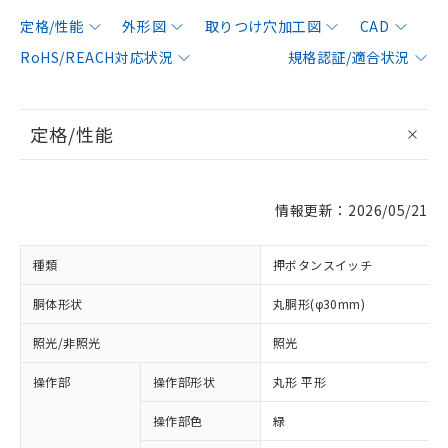
定格/性能
外形図
取りつけ穴加工図
CAD
RoHS/REACH対応状況
規格認証/適合状況
定格/性能
情報更新：2026/05/21
種類
押ボタンスイッチ
胴体形状
丸胴形(φ30mm)
照光/非照光
照光
操作部
操作部形状
丸形 平形
操作部色
緑