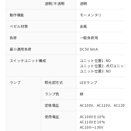
透明/不透明
透明
動作機能
モーメンタリ
ベゼル材質
金属
負荷
一般負荷用
最小適用負荷
DC5V 6mA
スイッチユニット構成
ユニット位置1: NO
ユニット位置2: 点灯ユニット
ユニット位置3: NO
ランプ
照光部方式
LEDランプ
ランプ色
緑
定格電圧
AC100V、AC110V、AC120V
使用電圧
AC100V±10%
※1 対応状況
AC110V±10%
AC100～130V