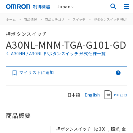
制御機器
Japan
ホーム
>
商品情報
>
商品カテゴリ
>
スイッチ
>
押ボタンスイッチ/表示灯
押ボタンスイッチ
A30NL-MNM-TGA-G101-GD
A30NN / A30NL 押ボタンスイッチ 形式仕様一覧
マイリストに追加
日本語
English
PDF出力
商品概要
押ボタンスイッチ（φ30）, 照光, 金