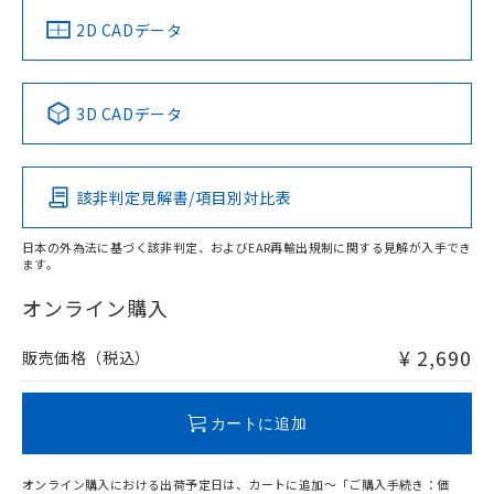
中国 RoHS
注意事項・凡例
2D CADデータ
中国 RoHS表
※1 ※2
3D CADデータ
Pb
Hg
Cd
Cr(VI)
該非判定見解書/項目別対比表
O
O
O
O
日本の外為法に基づく該非判定、およびEAR再輸出規制に関する見解が入手でき
ます。
"対応済み"や非含有の記載がされた商品であっても、流通
在庫等で未対応品が混在する可能性があります。
オンライン購入
非含有品が必要な際は、弊社営業部門もしくは販売店へお
問い合わせください。
¥ 2,690
販売価格（税込）
この製品のRoHS/REACH対応状況ページへ
カートに追加
オンライン購入における出荷予定日は、カートに追加～「ご購入手続き：価