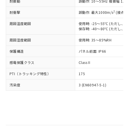
当社は規制貨物を破棄する場合は、完
耐振動
ル) (DEHP)(別名：DOP) 1000ppm以下、フタル酸ブチ
誤動作: 10～55Hz 複振幅 1.
正式な納期状況および標準価格はお客
ル類) : 1000ppm、
ルベンジル（BBP） 1000ppm以下、フタル酸ジブチル
全に破砕するなど、違法に輸出されな
DBP(フタル酸ジブチル) : 1000ppm、 DIBP(フタル酸ジ
様のお取引先、またはお客様担当のオ
（DBP） 1000ppm以下、フタル酸ジイソブチル
イソブチル) : 1000ppm、 BBP(フタル酸ブチルベンジ
△
一定数には満たないが在庫あり
いよう必要な手段を講じます。
2
耐衝撃
誤動作: 最大1000m/s
(接点開
ムロン制御機器販売店・当社販売員に
(DIBP) 1000ppm以下
ル) : 1000ppm、
当社は貴社製品を、核兵器、ミサイ
但し、RoHS指令で産業用監視および制御機器に対する
DEHP(フタル酸ビス(2-エチルヘキシル)) : 1000ppm
ご相談ください。
適用除外項目は除く。
周囲温度範囲
使用時: -25～55℃ (ただし
ル、化学兵器、生物兵器またはその他
－
在庫なし(最新の在庫状況につ
オムロン制御機器販売店や当社販売拠
フタル酸エステル類の４物質については閾値を超える意
保存時: -40～80℃ (ただし
武器並びにこれらの製造装置等に一切
いては、お客様のお取引先、ま
図的な使用がないことを確認しています。
点は「
販売ネットワーク
」をご確認
※2 環境保護使用期限
使用いたしません。
たはお客様担当のオムロン制御
ください。
周囲湿度範囲
使用時: 35～85%RH
当社は、貴社製品を第三者に販売する
機器販売店・当社販売員にご確
在庫状況および標準価格結果を当社の
※2 対応予定月
「ｅ」：有害物質（10物質）のすべてが基
場合は、上記1、2および3の内容を当
認ください)
事前の承諾なく第三者に漏洩または開
保護構造
パネル前面: IP66
準値以下であることを示します。
該第三者に通知します。また当社は、
示しないようお願いします。
部品在庫の切り替え状況などにより、予定
「10」：通常の使用状況下において有害物
販売先および販売に係わる関係者が違
マイパーツ機能（部品リスト作成サー
感電保護クラス
Class II
空
受注生産機種、また在庫状況の
月が前後することがあります。
質が外部に漏えいし、環境に深刻な影響を
法に輸出するおそれがある場合は、取
ビス）をご利用いただくには、I-Web
白
情報を公開していない機種
及ぼさない年数を意味します。
り引きをいたしません。
PTI（トラッキング特性）
175
メンバーズにご登録されている必要が
「－」：未確認です。当社販売部門へお問
あります。
い合わせください。
汚染度
3 (EN60947-5-1)
お客様が当ウェブサイト上で当社にご
※3 非含有証明書ダウンロード
登録された部品リストについて、当社
および当社の共同利用者が、当社の製
下記の非含有証明書をダウンロードするこ
品・サービスに関するお客様との取
とができます。
合意する
キャンセル
引・商談に必要な範囲で利用すること
をご了承ください。
EU RoHS指令（10物質）の非含有証明書
※当社の共同利用者とは、
"個人情報
51物質の非含有証明書（当社基準）