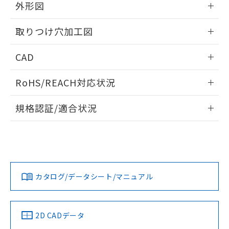
の共同利用に関して"
の「1.共同利
外形図
※本証明書は発行日時点で非含有を証明す
用者の範囲」に記載されている法人を
るもので、過去に遡って非含有を証明する
指します。
情報更新：2026/05/21
ものではありません。
取りつけ穴加工図
また、RoHS指令のフタル酸エステル類４
物質の対応では、対応完了までの期間は出
情報更新：2026/05/21
CAD
荷製品に未対応品が混在することから備考
欄に対応日を記載しておりました。
ログイン/会員登録いただくと、CADデータをダウンロー
RoHS/REACH対応状況
既に当社にて対応品への在庫切替を完了
ドすることができます。
していることから、特段のことがない限
情報更新：2026/7/29
り、2022年1月12日より割愛しておりま
規格認証/適合状況
す。
ログイン/会員登録
EU RoHS
注意事項・凡例
A30NL-MNM-TAA-P100-ACについての規格認証/適合状況に
ついては、「カスタマーサポートセンタ お客様相談室」また
は貴社担当オムロン営業員または販売店にお問い合わせくだ
対応状況
対応予定月
※1
※2
さい。
ダウンロードデータをご利用いただく前に、以下を必ずお読
みください。
カタログ/データシート/マニュアル
対応済み
ソフトウェアの使用条件
お問い合わせ
中国 RoHS
注意事項・凡例
2D CADデータ