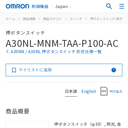
制御機器
Japan
ホーム
>
商品情報
>
商品カテゴリ
>
スイッチ
>
押ボタンスイッチ/表示灯
押ボタンスイッチ
A30NL-MNM-TAA-P100-AC
A30NN / A30NL 押ボタンスイッチ 形式仕様一覧
マイリストに追加
日本語
English
PDF出力
商品概要
押ボタンスイッチ（φ30）, 照光, 金