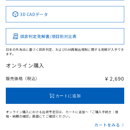
中国 RoHS表
※1 ※2
3D CADデータ
Pb
Hg
Cd
Cr(VI)
該非判定見解書/項目別対比表
X
O
O
O
日本の外為法に基づく該非判定、およびEAR再輸出規制に関する見解が入手でき
ます。
"対応済み"や非含有の記載がされた商品であっても、流通
在庫等で未対応品が混在する可能性があります。
オンライン購入
非含有品が必要な際は、弊社営業部門もしくは販売店へお
問い合わせください。
¥ 2,690
販売価格（税込）
この製品のRoHS/REACH対応状況ページへ
カートに追加
オンライン購入における出荷予定日は、カートに追加～「ご購入手続き：価
格・納期の確認」画面にてご確認ください。
カートをみる