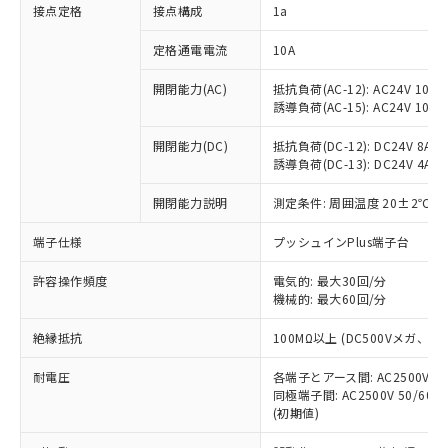
非含有に対応した製品が提供可能な商品で
接点定格
接点構成
1a
す。
対応予定：EU RoHS指令（10物質）の非含
定格通電電流
10A
ご利用条件
有に対応した製品に切り替える予定のある
商品です。
開閉能力(AC)
抵抗負荷(AC-12): AC24V 10A/A
誘導負荷(AC-15): AC24V 10A/AC
対応予定なし：EU RoHS指令（10物質）の
以下の条件をお読みいただき、同意のうえ
非含有に非対応の商品で、対応品を出す予
ご利用ください。
開閉能力(DC)
抵抗負荷(DC-12): DC24V 8A/DC
定はありません。
誘導負荷(DC-13): DC24V 4A/DC
調査・確認中：EU RoHS指令（10物質）の
本サービスは、当社制御機器事業取扱
※1 中国RoHS○×表
非含有の対応状況を調査中または確認中の
商品の当社在庫状況および標準価格
開閉能力説明
測定条件: 周囲温度 20±2℃、
商品です。
(税抜)を提供させていただくもので
「○」：最大均質材料含有率が中国RoHSの
非該当品：ライセンス料など無形物で、有
端子仕様
プッシュインPlus端子台
す。
基準値以下であることを示します。
害物質有無と関係のない商品です。
当社制御機器事業取扱商品の中には、
「×」：最大均質材料含有率が中国RoHSの
仕入先様の事情により、非含有部品として
許容操作頻度
電気的: 最大30回/分
本サービスの対象外となる商品もある
基準値を超えていることを示します。
いたものが、含有品と判明した場合などや
機械的: 最大60回/分
当社は、これら貴社製品のうち、外国
ことをご了承ください。
「－」：未確認です。当社販売部門へお問
むを得ず変更することがあります。
為替および外国貿易法に定める商品
在庫状況および標準価格照会結果は、
い合わせください。
絶縁抵抗
100MΩ以上 (DC500Vメガ、
（以下｢規制貨物等」という）を輸出
記載している更新日時点での社内デー
*EU RoHS指令（10物質）：
または国外への提供する場合は、日本
記
タに基づき作成されるものであり、閲
説明
耐電圧
鉛(Pb) 1000ppm以下、 水銀(Hg) 1000ppm以下、 カド
各端子とアース間: AC2500V 50/
*中国RoHS10物質の基準値 (GB/T26572)：
国政府の輸出許可(または役務取引許
号
覧された時点での実際の在庫および標
ミウム(Cd) 100ppm以下、
Pb(鉛) :1000ppm、 Hg(水銀) : 1000ppm、 Cd(カドミウ
同極端子間: AC2500V 50/60
可)を取得するなどの必要な手続きを
六価クロム(Cr(Ⅵ)) 1000ppm以下、ポリ臭化ビフェニル
ム) : 100ppm、
準価格とは異なる場合があることをご
(初期値)
類(PBB) 1000ppm以下、ポリ臭化ジフェニルエーテル類
Cr(Ⅵ)(六価クロム) : 1000ppm、 PBBs(ポリ臭化ビフェ
とります。
了承ください。
(PBDE) 1000ppm以下、フタル酸ビス(2-エチルヘキシ
○
一定数以上の在庫あり
ニル類) : 1000ppm、 PBDEs(ポリ臭化ジフェニルエーテ