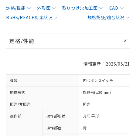
定格/性能
外形図
取りつけ穴加工図
CAD
RoHS/REACH対応状況
規格認証/適合状況
定格/性能
情報更新：2026/05/21
種類
押ボタンスイッチ
胴体形状
丸胴形(φ30mm)
照光/非照光
照光
操作部
操作部形状
丸形 平形
操作部色
青