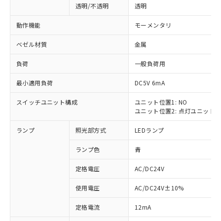
透明/不透明
透明
動作機能
モーメンタリ
ベゼル材質
金属
負荷
一般負荷用
最小適用負荷
DC5V 6mA
スイッチユニット構成
ユニット位置1: NO
ユニット位置2: 点灯ユニット
ランプ
照光部方式
LEDランプ
ランプ色
青
定格電圧
AC/DC24V
使用電圧
AC/DC24V±10%
※1 対応状況
定格電流
12mA
対応済み：EU RoHS指令（10物質）の