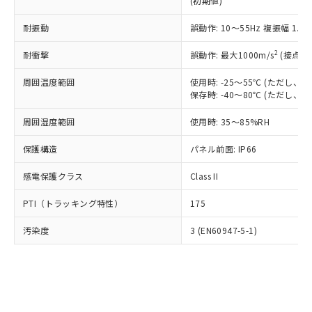
(初期値)
了承ください。
(PBDE) 1000ppm以下、フタル酸ビス(2-エチルヘキシ
○
一定数以上の在庫あり
ニル類) : 1000ppm、 PBDEs(ポリ臭化ジフェニルエーテ
当社は規制貨物を破棄する場合は、完
ル) (DEHP)(別名：DOP) 1000ppm以下、フタル酸ブチ
正式な納期状況および標準価格はお客
ル類) : 1000ppm、
ルベンジル（BBP） 1000ppm以下、フタル酸ジブチル
全に破砕するなど、違法に輸出されな
耐振動
DBP(フタル酸ジブチル) : 1000ppm、 DIBP(フタル酸ジ
誤動作: 10～55Hz 複振幅 1.
様のお取引先、またはお客様担当のオ
（DBP） 1000ppm以下、フタル酸ジイソブチル
イソブチル) : 1000ppm、 BBP(フタル酸ブチルベンジ
△
一定数には満たないが在庫あり
いよう必要な手段を講じます。
ムロン制御機器販売店・当社販売員に
(DIBP) 1000ppm以下
ル) : 1000ppm、
2
耐衝撃
誤動作: 最大1000m/s
(接点開
当社は貴社製品を、核兵器、ミサイ
但し、RoHS指令で産業用監視および制御機器に対する
DEHP(フタル酸ビス(2-エチルヘキシル)) : 1000ppm
ご相談ください。
適用除外項目は除く。
ル、化学兵器、生物兵器またはその他
－
在庫なし(最新の在庫状況につ
オムロン制御機器販売店や当社販売拠
フタル酸エステル類の４物質については閾値を超える意
周囲温度範囲
使用時: -25～55℃ (ただし
武器並びにこれらの製造装置等に一切
いては、お客様のお取引先、ま
図的な使用がないことを確認しています。
点は「
販売ネットワーク
」をご確認
保存時: -40～80℃ (ただし
※2 環境保護使用期限
使用いたしません。
たはお客様担当のオムロン制御
ください。
当社は、貴社製品を第三者に販売する
機器販売店・当社販売員にご確
在庫状況および標準価格結果を当社の
周囲湿度範囲
使用時: 35～85%RH
※2 対応予定月
「ｅ」：有害物質（10物質）のすべてが基
場合は、上記1、2および3の内容を当
認ください)
事前の承諾なく第三者に漏洩または開
準値以下であることを示します。
該第三者に通知します。また当社は、
示しないようお願いします。
保護構造
パネル前面: IP66
部品在庫の切り替え状況などにより、予定
「10」：通常の使用状況下において有害物
販売先および販売に係わる関係者が違
マイパーツ機能（部品リスト作成サー
空
受注生産機種、また在庫状況の
月が前後することがあります。
質が外部に漏えいし、環境に深刻な影響を
法に輸出するおそれがある場合は、取
感電保護クラス
Class II
ビス）をご利用いただくには、I-Web
白
情報を公開していない機種
及ぼさない年数を意味します。
り引きをいたしません。
メンバーズにご登録されている必要が
「－」：未確認です。当社販売部門へお問
PTI（トラッキング特性）
175
あります。
い合わせください。
お客様が当ウェブサイト上で当社にご
※3 非含有証明書ダウンロード
汚染度
3 (EN60947-5-1)
登録された部品リストについて、当社
および当社の共同利用者が、当社の製
下記の非含有証明書をダウンロードするこ
品・サービスに関するお客様との取
とができます。
合意する
キャンセル
引・商談に必要な範囲で利用すること
をご了承ください。
EU RoHS指令（10物質）の非含有証明書
※当社の共同利用者とは、
"個人情報