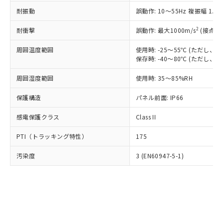
○
一定数以上の在庫あり
ニル類) : 1000ppm、 PBDEs(ポリ臭化ジフェニルエーテ
当社は規制貨物を破棄する場合は、完
ル) (DEHP)(別名：DOP) 1000ppm以下、フタル酸ブチ
正式な納期状況および標準価格はお客
ル類) : 1000ppm、
耐振動
誤動作: 10～55Hz 複振幅 1.
ルベンジル（BBP） 1000ppm以下、フタル酸ジブチル
全に破砕するなど、違法に輸出されな
DBP(フタル酸ジブチル) : 1000ppm、 DIBP(フタル酸ジ
様のお取引先、またはお客様担当のオ
（DBP） 1000ppm以下、フタル酸ジイソブチル
イソブチル) : 1000ppm、 BBP(フタル酸ブチルベンジ
△
一定数には満たないが在庫あり
いよう必要な手段を講じます。
ムロン制御機器販売店・当社販売員に
(DIBP) 1000ppm以下
2
耐衝撃
ル) : 1000ppm、
誤動作: 最大1000m/s
(接点開
当社は貴社製品を、核兵器、ミサイ
但し、RoHS指令で産業用監視および制御機器に対する
DEHP(フタル酸ビス(2-エチルヘキシル)) : 1000ppm
ご相談ください。
適用除外項目は除く。
ル、化学兵器、生物兵器またはその他
－
在庫なし(最新の在庫状況につ
オムロン制御機器販売店や当社販売拠
周囲温度範囲
使用時: -25～55℃ (ただし
フタル酸エステル類の４物質については閾値を超える意
武器並びにこれらの製造装置等に一切
いては、お客様のお取引先、ま
図的な使用がないことを確認しています。
保存時: -40～80℃ (ただし
点は「
販売ネットワーク
」をご確認
※2 環境保護使用期限
使用いたしません。
たはお客様担当のオムロン制御
ください。
当社は、貴社製品を第三者に販売する
周囲湿度範囲
使用時: 35～85%RH
機器販売店・当社販売員にご確
在庫状況および標準価格結果を当社の
※2 対応予定月
「ｅ」：有害物質（10物質）のすべてが基
場合は、上記1、2および3の内容を当
認ください)
事前の承諾なく第三者に漏洩または開
準値以下であることを示します。
保護構造
パネル前面: IP66
該第三者に通知します。また当社は、
示しないようお願いします。
部品在庫の切り替え状況などにより、予定
「10」：通常の使用状況下において有害物
販売先および販売に係わる関係者が違
マイパーツ機能（部品リスト作成サー
空
受注生産機種、また在庫状況の
感電保護クラス
Class II
月が前後することがあります。
質が外部に漏えいし、環境に深刻な影響を
法に輸出するおそれがある場合は、取
ビス）をご利用いただくには、I-Web
白
情報を公開していない機種
及ぼさない年数を意味します。
り引きをいたしません。
メンバーズにご登録されている必要が
PTI（トラッキング特性）
175
「－」：未確認です。当社販売部門へお問
あります。
い合わせください。
お客様が当ウェブサイト上で当社にご
汚染度
3 (EN60947-5-1)
※3 非含有証明書ダウンロード
登録された部品リストについて、当社
および当社の共同利用者が、当社の製
下記の非含有証明書をダウンロードするこ
品・サービスに関するお客様との取
とができます。
合意する
キャンセル
引・商談に必要な範囲で利用すること
をご了承ください。
EU RoHS指令（10物質）の非含有証明書
※当社の共同利用者とは、
"個人情報