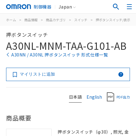
制御機器
Japan
ホーム
>
商品情報
>
商品カテゴリ
>
スイッチ
>
押ボタンスイッチ/表示灯
押ボタンスイッチ
A30NL-MNM-TAA-G101-AB
A30NN / A30NL 押ボタンスイッチ 形式仕様一覧
マイリストに追加
日本語
English
PDF出力
商品概要
押ボタンスイッチ（φ30）, 照光, 金