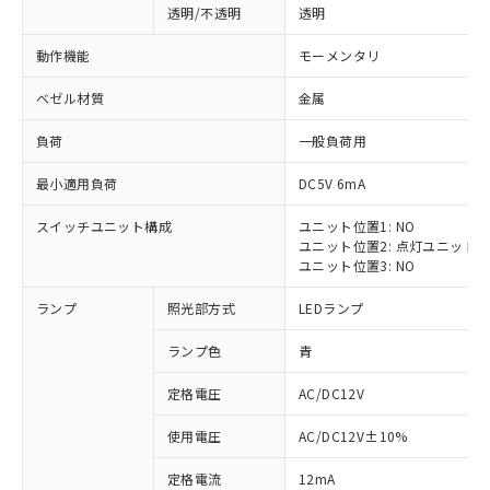
透明/不透明
透明
動作機能
モーメンタリ
ベゼル材質
金属
負荷
一般負荷用
最小適用負荷
DC5V 6mA
スイッチユニット構成
ユニット位置1: NO
ユニット位置2: 点灯ユニット
ユニット位置3: NO
ランプ
照光部方式
LEDランプ
ランプ色
青
定格電圧
AC/DC12V
※1 対応状況
使用電圧
AC/DC12V±10%
定格電流
12mA
対応済み：EU RoHS指令（10物質）の