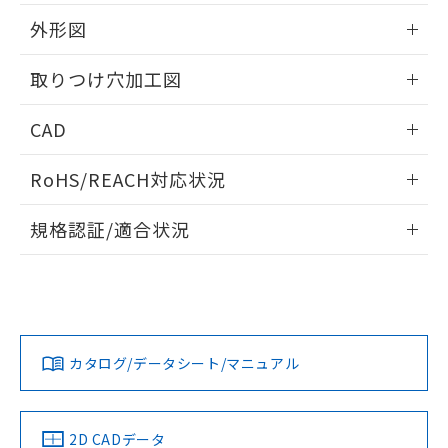
51物質の非含有証明書（当社基準）
の共同利用に関して"
の「1.共同利
※本証明書は発行日時点で非含有を証明す
外形図
用者の範囲」に記載されている法人を
るもので、過去に遡って非含有を証明する
指します。
ものではありません。
情報更新：2026/05/21
取りつけ穴加工図
また、RoHS指令のフタル酸エステル類４
物質の対応では、対応完了までの期間は出
情報更新：2026/05/21
CAD
荷製品に未対応品が混在することから備考
欄に対応日を記載しておりました。
ログイン/会員登録いただくと、CADデータをダウンロー
既に当社にて対応品への在庫切替を完了
RoHS/REACH対応状況
ドすることができます。
していることから、特段のことがない限
り、2022年1月12日より割愛しておりま
情報更新：2026/7/29
規格認証/適合状況
す。
ログイン/会員登録
EU RoHS
注意事項・凡例
A30NL-MNM-TAA-G101-ABについての規格認証/適合状況に
ついては、「カスタマーサポートセンタ お客様相談室」また
は貴社担当オムロン営業員または販売店にお問い合わせくだ
対応状況
対応予定月
※1
※2
さい。
ダウンロードデータをご利用いただく前に、以下を必ずお読
みください。
カタログ/データシート/マニュアル
対応済み
ソフトウェアの使用条件
お問い合わせ
中国 RoHS
注意事項・凡例
2D CADデータ