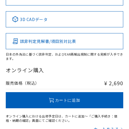
中国 RoHS表
※1 ※2
3D CADデータ
Pb
Hg
Cd
Cr(VI)
該非判定見解書/項目別対比表
X
O
O
O
日本の外為法に基づく該非判定、およびEAR再輸出規制に関する見解が入手でき
ます。
"対応済み"や非含有の記載がされた商品であっても、流通
在庫等で未対応品が混在する可能性があります。
オンライン購入
非含有品が必要な際は、弊社営業部門もしくは販売店へお
問い合わせください。
¥ 2,690
販売価格（税込）
この製品のRoHS/REACH対応状況ページへ
カートに追加
オンライン購入における出荷予定日は、カートに追加～「ご購入手続き：価
格・納期の確認」画面にてご確認ください。