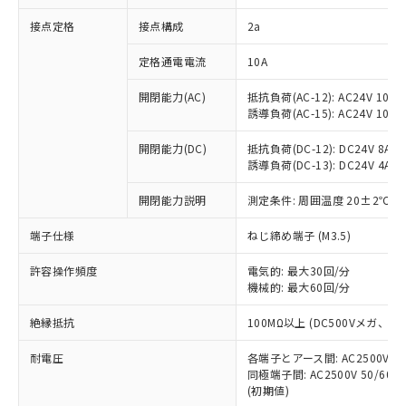
非含有に対応した製品が提供可能な商品で
接点定格
接点構成
2a
す。
対応予定：EU RoHS指令（10物質）の非含
ご利用条件
定格通電電流
10A
有に対応した製品に切り替える予定のある
商品です。
開閉能力(AC)
抵抗負荷(AC-12): AC24V 10A/A
対応予定なし：EU RoHS指令（10物質）の
誘導負荷(AC-15): AC24V 10A/AC
以下の条件をお読みいただき、同意のうえ
非含有に非対応の商品で、対応品を出す予
ご利用ください。
定はありません。
開閉能力(DC)
抵抗負荷(DC-12): DC24V 8A/DC
調査・確認中：EU RoHS指令（10物質）の
誘導負荷(DC-13): DC24V 4A/DC
本サービスは、当社制御機器事業取扱
※1 中国RoHS○×表
非含有の対応状況を調査中または確認中の
商品の当社在庫状況および標準価格
開閉能力説明
測定条件: 周囲温度 20±2℃、
商品です。
(税抜)を提供させていただくもので
「○」：最大均質材料含有率が中国RoHSの
非該当品：ライセンス料など無形物で、有
す。
端子仕様
ねじ締め端子 (M3.5)
基準値以下であることを示します。
害物質有無と関係のない商品です。
当社制御機器事業取扱商品の中には、
「×」：最大均質材料含有率が中国RoHSの
仕入先様の事情により、非含有部品として
本サービスの対象外となる商品もある
許容操作頻度
電気的: 最大30回/分
基準値を超えていることを示します。
いたものが、含有品と判明した場合などや
当社は、これら貴社製品のうち、外国
ことをご了承ください。
機械的: 最大60回/分
「－」：未確認です。当社販売部門へお問
むを得ず変更することがあります。
為替および外国貿易法に定める商品
在庫状況および標準価格照会結果は、
い合わせください。
（以下｢規制貨物等」という）を輸出
絶縁抵抗
100MΩ以上 (DC500Vメガ、
記載している更新日時点での社内デー
*EU RoHS指令（10物質）：
または国外への提供する場合は、日本
記
タに基づき作成されるものであり、閲
説明
鉛(Pb) 1000ppm以下、 水銀(Hg) 1000ppm以下、 カド
*中国RoHS10物質の基準値 (GB/T26572)：
国政府の輸出許可(または役務取引許
耐電圧
各端子とアース間: AC2500V 50/
号
覧された時点での実際の在庫および標
ミウム(Cd) 100ppm以下、
Pb(鉛) :1000ppm、 Hg(水銀) : 1000ppm、 Cd(カドミウ
同極端子間: AC2500V 50/60
可)を取得するなどの必要な手続きを
六価クロム(Cr(Ⅵ)) 1000ppm以下、ポリ臭化ビフェニル
ム) : 100ppm、
準価格とは異なる場合があることをご
類(PBB) 1000ppm以下、ポリ臭化ジフェニルエーテル類
(初期値)
Cr(Ⅵ)(六価クロム) : 1000ppm、 PBBs(ポリ臭化ビフェ
とります。
了承ください。
(PBDE) 1000ppm以下、フタル酸ビス(2-エチルヘキシ