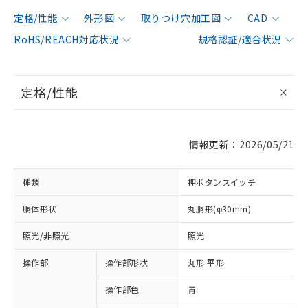
定格/性能
外形図
取りつけ穴加工図
CAD
RoHS/REACH対応状況
規格認証/適合状況
定格/性能
情報更新：2026/05/21
種類
押ボタンスイッチ
胴体形状
丸胴形(φ30mm)
照光/非照光
照光
操作部
操作部形状
丸形 平形
操作部色
青