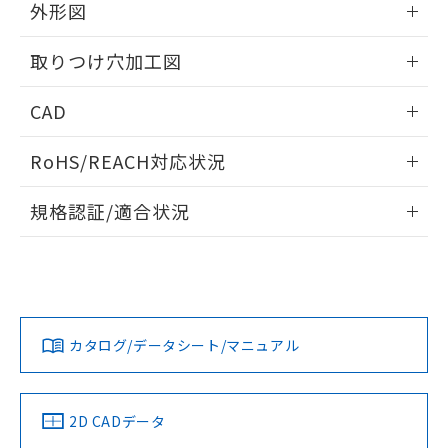
の共同利用に関して"
の「1.共同利
外形図
※本証明書は発行日時点で非含有を証明す
用者の範囲」に記載されている法人を
るもので、過去に遡って非含有を証明する
指します。
情報更新：2026/05/21
ものではありません。
取りつけ穴加工図
また、RoHS指令のフタル酸エステル類４
物質の対応では、対応完了までの期間は出
情報更新：2026/05/21
CAD
荷製品に未対応品が混在することから備考
欄に対応日を記載しておりました。
ログイン/会員登録いただくと、CADデータをダウンロー
RoHS/REACH対応状況
既に当社にて対応品への在庫切替を完了
ドすることができます。
していることから、特段のことがない限
情報更新：2026/7/29
り、2022年1月12日より割愛しておりま
規格認証/適合状況
す。
ログイン/会員登録
EU RoHS
注意事項・凡例
A30NL-MNM-TAA-G100-ABについての規格認証/適合状況に
ついては、「カスタマーサポートセンタ お客様相談室」また
は貴社担当オムロン営業員または販売店にお問い合わせくだ
対応状況
対応予定月
※1
※2
さい。
ダウンロードデータをご利用いただく前に、以下を必ずお読
みください。
カタログ/データシート/マニュアル
対応済み
ソフトウェアの使用条件
お問い合わせ
中国 RoHS
注意事項・凡例
2D CADデータ