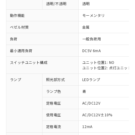
透明/不透明
透明
動作機能
モーメンタリ
ベゼル材質
金属
負荷
一般負荷用
最小適用負荷
DC5V 6mA
スイッチユニット構成
ユニット位置1: NO
ユニット位置2: 点灯ユニット
ランプ
照光部方式
LEDランプ
ランプ色
青
定格電圧
AC/DC12V
使用電圧
AC/DC12V±10%
※1 対応状況
定格電流
12mA
対応済み：EU RoHS指令（10物質）の