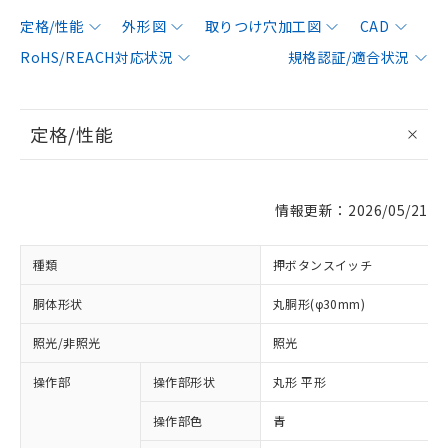
定格/性能
外形図
取りつけ穴加工図
CAD
RoHS/REACH対応状況
規格認証/適合状況
定格/性能
情報更新：2026/05/21
種類
押ボタンスイッチ
胴体形状
丸胴形(φ30mm)
照光/非照光
照光
操作部
操作部形状
丸形 平形
操作部色
青