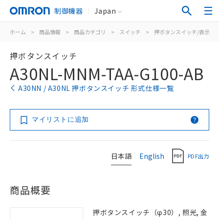
制御機器
Japan
ホーム
>
商品情報
>
商品カテゴリ
>
スイッチ
>
押ボタンスイッチ/表示灯
押ボタンスイッチ
A30NL-MNM-TAA-G100-AB
A30NN / A30NL 押ボタンスイッチ 形式仕様一覧
マイリストに追加
日本語
English
PDF出力
商品概要
押ボタンスイッチ（φ30）, 照光, 金