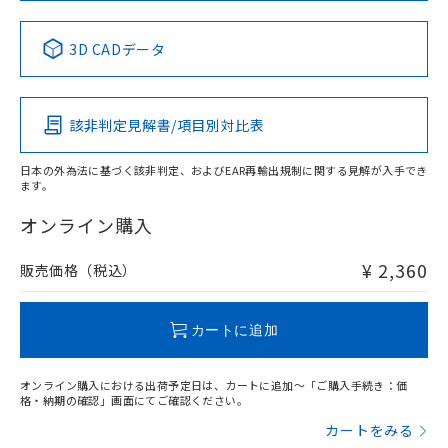
中国 RoHS表
※1 ※2
3D CADデータ
Pb
Hg
Cd
Cr(VI)
該非判定見解書/項目別対比表
X
O
O
O
日本の外為法に基づく該非判定、およびEAR再輸出規制に関する見解が入手でき
ます。
"対応済み"や非含有の記載がされた商品であっても、流通
在庫等で未対応品が混在する可能性があります。
オンライン購入
非含有品が必要な際は、弊社営業部門もしくは販売店へお
問い合わせください。
¥ 2,360
販売価格（税込）
この製品のRoHS/REACH対応状況ページへ
カートに追加
オンライン購入における出荷予定日は、カートに追加～「ご購入手続き：価
格・納期の確認」画面にてご確認ください。
カートをみる