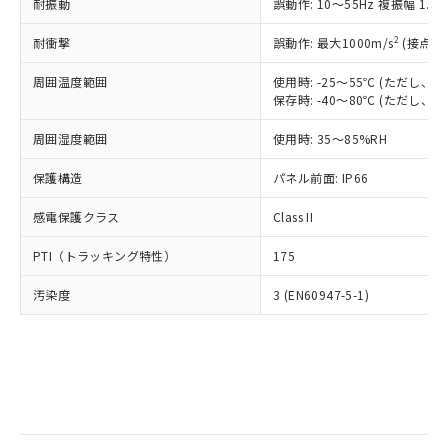
当社は規制貨物を破棄する場合は、完
耐振動
ル) (DEHP)(別名：DOP) 1000ppm以下、フタル酸ブチ
誤動作: 10～55Hz 複振幅 1.
正式な納期状況および標準価格はお客
ル類) : 1000ppm、
ルベンジル（BBP） 1000ppm以下、フタル酸ジブチル
全に破砕するなど、違法に輸出されな
DBP(フタル酸ジブチル) : 1000ppm、 DIBP(フタル酸ジ
様のお取引先、またはお客様担当のオ
（DBP） 1000ppm以下、フタル酸ジイソブチル
イソブチル) : 1000ppm、 BBP(フタル酸ブチルベンジ
△
一定数には満たないが在庫あり
いよう必要な手段を講じます。
2
耐衝撃
誤動作: 最大1000m/s
(接点開
ムロン制御機器販売店・当社販売員に
(DIBP) 1000ppm以下
ル) : 1000ppm、
当社は貴社製品を、核兵器、ミサイ
但し、RoHS指令で産業用監視および制御機器に対する
DEHP(フタル酸ビス(2-エチルヘキシル)) : 1000ppm
ご相談ください。
適用除外項目は除く。
周囲温度範囲
使用時: -25～55℃ (ただし
ル、化学兵器、生物兵器またはその他
－
在庫なし(最新の在庫状況につ
オムロン制御機器販売店や当社販売拠
フタル酸エステル類の４物質については閾値を超える意
保存時: -40～80℃ (ただし
武器並びにこれらの製造装置等に一切
いては、お客様のお取引先、ま
図的な使用がないことを確認しています。
点は「
販売ネットワーク
」をご確認
※2 環境保護使用期限
使用いたしません。
たはお客様担当のオムロン制御
ください。
周囲湿度範囲
使用時: 35～85%RH
当社は、貴社製品を第三者に販売する
機器販売店・当社販売員にご確
在庫状況および標準価格結果を当社の
※2 対応予定月
「ｅ」：有害物質（10物質）のすべてが基
場合は、上記1、2および3の内容を当
認ください)
事前の承諾なく第三者に漏洩または開
保護構造
パネル前面: IP66
準値以下であることを示します。
該第三者に通知します。また当社は、
示しないようお願いします。
部品在庫の切り替え状況などにより、予定
「10」：通常の使用状況下において有害物
販売先および販売に係わる関係者が違
マイパーツ機能（部品リスト作成サー
感電保護クラス
Class II
空
受注生産機種、また在庫状況の
月が前後することがあります。
質が外部に漏えいし、環境に深刻な影響を
法に輸出するおそれがある場合は、取
ビス）をご利用いただくには、I-Web
白
情報を公開していない機種
及ぼさない年数を意味します。
り引きをいたしません。
PTI（トラッキング特性）
175
メンバーズにご登録されている必要が
「－」：未確認です。当社販売部門へお問
あります。
い合わせください。
汚染度
3 (EN60947-5-1)
お客様が当ウェブサイト上で当社にご
※3 非含有証明書ダウンロード
登録された部品リストについて、当社
および当社の共同利用者が、当社の製
下記の非含有証明書をダウンロードするこ
品・サービスに関するお客様との取
とができます。
合意する
キャンセル
引・商談に必要な範囲で利用すること
をご了承ください。
EU RoHS指令（10物質）の非含有証明書
※当社の共同利用者とは、
"個人情報
51物質の非含有証明書（当社基準）