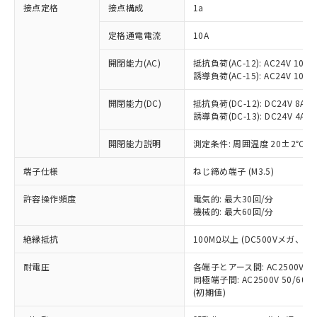
非含有に対応した製品が提供可能な商品で
接点定格
接点構成
1a
す。
対応予定：EU RoHS指令（10物質）の非含
定格通電電流
10A
ご利用条件
有に対応した製品に切り替える予定のある
商品です。
開閉能力(AC)
抵抗負荷(AC-12): AC24V 10A/A
誘導負荷(AC-15): AC24V 10A/AC
対応予定なし：EU RoHS指令（10物質）の
以下の条件をお読みいただき、同意のうえ
非含有に非対応の商品で、対応品を出す予
ご利用ください。
開閉能力(DC)
抵抗負荷(DC-12): DC24V 8A/DC
定はありません。
誘導負荷(DC-13): DC24V 4A/DC
調査・確認中：EU RoHS指令（10物質）の
本サービスは、当社制御機器事業取扱
※1 中国RoHS○×表
非含有の対応状況を調査中または確認中の
商品の当社在庫状況および標準価格
開閉能力説明
測定条件: 周囲温度 20±2℃、
商品です。
(税抜)を提供させていただくもので
「○」：最大均質材料含有率が中国RoHSの
非該当品：ライセンス料など無形物で、有
端子仕様
ねじ締め端子 (M3.5)
す。
基準値以下であることを示します。
害物質有無と関係のない商品です。
当社制御機器事業取扱商品の中には、
「×」：最大均質材料含有率が中国RoHSの
仕入先様の事情により、非含有部品として
許容操作頻度
電気的: 最大30回/分
本サービスの対象外となる商品もある
基準値を超えていることを示します。
いたものが、含有品と判明した場合などや
機械的: 最大60回/分
当社は、これら貴社製品のうち、外国
ことをご了承ください。
「－」：未確認です。当社販売部門へお問
むを得ず変更することがあります。
為替および外国貿易法に定める商品
在庫状況および標準価格照会結果は、
い合わせください。
絶縁抵抗
100MΩ以上 (DC500Vメガ、
（以下｢規制貨物等」という）を輸出
記載している更新日時点での社内デー
*EU RoHS指令（10物質）：
または国外への提供する場合は、日本
記
タに基づき作成されるものであり、閲
説明
耐電圧
鉛(Pb) 1000ppm以下、 水銀(Hg) 1000ppm以下、 カド
各端子とアース間: AC2500V 50/
*中国RoHS10物質の基準値 (GB/T26572)：
国政府の輸出許可(または役務取引許
号
覧された時点での実際の在庫および標
ミウム(Cd) 100ppm以下、
Pb(鉛) :1000ppm、 Hg(水銀) : 1000ppm、 Cd(カドミウ
同極端子間: AC2500V 50/60
可)を取得するなどの必要な手続きを
六価クロム(Cr(Ⅵ)) 1000ppm以下、ポリ臭化ビフェニル
ム) : 100ppm、
準価格とは異なる場合があることをご
(初期値)
類(PBB) 1000ppm以下、ポリ臭化ジフェニルエーテル類
Cr(Ⅵ)(六価クロム) : 1000ppm、 PBBs(ポリ臭化ビフェ
とります。
了承ください。
(PBDE) 1000ppm以下、フタル酸ビス(2-エチルヘキシ
○
一定数以上の在庫あり
ニル類) : 1000ppm、 PBDEs(ポリ臭化ジフェニルエーテ