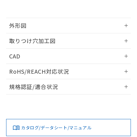
EU RoHS指令（10物質）の非含有証明書
※当社の共同利用者とは、
"個人情報
51物質の非含有証明書（当社基準）
の共同利用に関して"
の「1.共同利
※本証明書は発行日時点で非含有を証明す
用者の範囲」に記載されている法人を
るもので、過去に遡って非含有を証明する
指します。
外形図
ものではありません。
また、RoHS指令のフタル酸エステル類４
情報更新：2026/05/21
取りつけ穴加工図
物質の対応では、対応完了までの期間は出
荷製品に未対応品が混在することから備考
情報更新：2026/05/21
欄に対応日を記載しておりました。
CAD
既に当社にて対応品への在庫切替を完了
していることから、特段のことがない限
ログイン/会員登録いただくと、CADデータをダウンロー
RoHS/REACH対応状況
り、2022年1月12日より割愛しておりま
ドすることができます。
す。
情報更新：2026/7/29
規格認証/適合状況
ログイン/会員登録
EU RoHS
注意事項・凡例
A30NL-MNA-TYA-P202-YEについての規格認証/適合状況につ
いては、「カスタマーサポートセンタ お客様相談室」または
貴社担当オムロン営業員または販売店にお問い合わせくださ
対応状況
対応予定月
※1
※2
い。
ダウンロードデータをご利用いただく前に、以下を必ずお読
みください。
カタログ/データシート/マニュアル
対応済み
ソフトウェアの使用条件
お問い合わせ