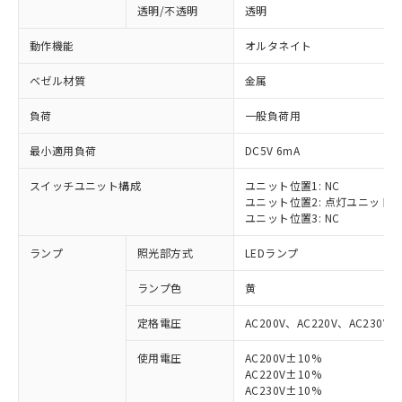
透明/不透明
透明
動作機能
オルタネイト
ベゼル材質
金属
負荷
一般負荷用
最小適用負荷
DC5V 6mA
スイッチユニット構成
ユニット位置1: NC
ユニット位置2: 点灯ユニット
ユニット位置3: NC
ランプ
照光部方式
LEDランプ
ランプ色
黄
定格電圧
AC200V、AC220V、AC230V、
使用電圧
AC200V±10%
AC220V±10%
※1 対応状況
AC230V±10%