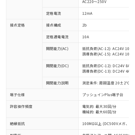
AC220～250V
対応済み：EU RoHS指令（10物質）の
非含有に対応した製品が提供可能な商品で
定格電流
12mA
す。
対応予定：EU RoHS指令（10物質）の非含
接点定格
接点構成
2b
ご利用条件
有に対応した製品に切り替える予定のある
定格通電電流
10A
商品です。
対応予定なし：EU RoHS指令（10物質）の
以下の条件をお読みいただき、同意のうえ
開閉能力(AC)
抵抗負荷(AC-12): AC24V 10A/A
非含有に非対応の商品で、対応品を出す予
誘導負荷(AC-15): AC24V 10A/AC
ご利用ください。
定はありません。
調査・確認中：EU RoHS指令（10物質）の
本サービスは、当社制御機器事業取扱
開閉能力(DC)
抵抗負荷(DC-12): DC24V 8A/DC
※1 中国RoHS○×表
非含有の対応状況を調査中または確認中の
誘導負荷(DC-13): DC24V 4A/DC
商品の当社在庫状況および標準価格
商品です。
(税抜)を提供させていただくもので
「○」：最大均質材料含有率が中国RoHSの
非該当品：ライセンス料など無形物で、有
開閉能力説明
測定条件: 周囲温度 20±2℃、
す。
基準値以下であることを示します。
害物質有無と関係のない商品です。
当社制御機器事業取扱商品の中には、
「×」：最大均質材料含有率が中国RoHSの
仕入先様の事情により、非含有部品として
端子仕様
プッシュインPlus端子台
本サービスの対象外となる商品もある
基準値を超えていることを示します。
いたものが、含有品と判明した場合などや
当社は、これら貴社製品のうち、外国
ことをご了承ください。
「－」：未確認です。当社販売部門へお問
許容操作頻度
電気的: 最大30回/分
むを得ず変更することがあります。
為替および外国貿易法に定める商品
在庫状況および標準価格照会結果は、
機械的: 最大60回/分
い合わせください。
（以下｢規制貨物等」という）を輸出
記載している更新日時点での社内デー
*EU RoHS指令（10物質）：
または国外への提供する場合は、日本
記
タに基づき作成されるものであり、閲
説明
絶縁抵抗
100MΩ以上 (DC500Vメガ、
鉛(Pb) 1000ppm以下、 水銀(Hg) 1000ppm以下、 カド
*中国RoHS10物質の基準値 (GB/T26572)：
国政府の輸出許可(または役務取引許
号
覧された時点での実際の在庫および標
ミウム(Cd) 100ppm以下、
Pb(鉛) :1000ppm、 Hg(水銀) : 1000ppm、 Cd(カドミウ
可)を取得するなどの必要な手続きを
六価クロム(Cr(Ⅵ)) 1000ppm以下、ポリ臭化ビフェニル
ム) : 100ppm、