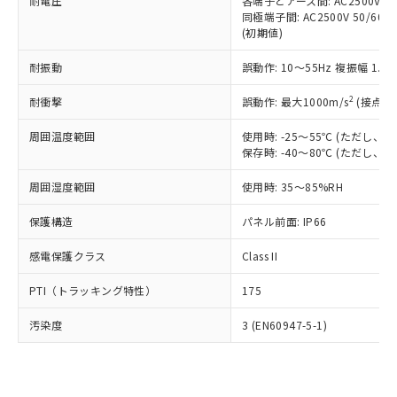
準価格とは異なる場合があることをご
耐電圧
各端子とアース間: AC2500V 50/
類(PBB) 1000ppm以下、ポリ臭化ジフェニルエーテル類
Cr(Ⅵ)(六価クロム) : 1000ppm、 PBBs(ポリ臭化ビフェ
とります。
同極端子間: AC2500V 50/60
了承ください。
(PBDE) 1000ppm以下、フタル酸ビス(2-エチルヘキシ
○
一定数以上の在庫あり
ニル類) : 1000ppm、 PBDEs(ポリ臭化ジフェニルエーテ
当社は規制貨物を破棄する場合は、完
(初期値)
ル) (DEHP)(別名：DOP) 1000ppm以下、フタル酸ブチ
正式な納期状況および標準価格はお客
ル類) : 1000ppm、
ルベンジル（BBP） 1000ppm以下、フタル酸ジブチル
全に破砕するなど、違法に輸出されな
DBP(フタル酸ジブチル) : 1000ppm、 DIBP(フタル酸ジ
様のお取引先、またはお客様担当のオ
（DBP） 1000ppm以下、フタル酸ジイソブチル
イソブチル) : 1000ppm、 BBP(フタル酸ブチルベンジ
△
一定数には満たないが在庫あり
耐振動
誤動作: 10～55Hz 複振幅 1.
いよう必要な手段を講じます。
ムロン制御機器販売店・当社販売員に
(DIBP) 1000ppm以下
ル) : 1000ppm、
当社は貴社製品を、核兵器、ミサイ
但し、RoHS指令で産業用監視および制御機器に対する
DEHP(フタル酸ビス(2-エチルヘキシル)) : 1000ppm
ご相談ください。
2
耐衝撃
適用除外項目は除く。
誤動作: 最大1000m/s
(接点開
ル、化学兵器、生物兵器またはその他
－
在庫なし(最新の在庫状況につ
オムロン制御機器販売店や当社販売拠
フタル酸エステル類の４物質については閾値を超える意
武器並びにこれらの製造装置等に一切
いては、お客様のお取引先、ま
図的な使用がないことを確認しています。
点は「
販売ネットワーク
」をご確認
周囲温度範囲
使用時: -25～55℃ (ただし
※2 環境保護使用期限
使用いたしません。
たはお客様担当のオムロン制御
ください。
保存時: -40～80℃ (ただし
当社は、貴社製品を第三者に販売する
機器販売店・当社販売員にご確
在庫状況および標準価格結果を当社の
※2 対応予定月
「ｅ」：有害物質（10物質）のすべてが基
場合は、上記1、2および3の内容を当
認ください)
事前の承諾なく第三者に漏洩または開
周囲湿度範囲
使用時: 35～85%RH
準値以下であることを示します。
該第三者に通知します。また当社は、
示しないようお願いします。
部品在庫の切り替え状況などにより、予定
「10」：通常の使用状況下において有害物
販売先および販売に係わる関係者が違
保護構造
パネル前面: IP66
マイパーツ機能（部品リスト作成サー
空
受注生産機種、また在庫状況の
月が前後することがあります。
質が外部に漏えいし、環境に深刻な影響を
法に輸出するおそれがある場合は、取
ビス）をご利用いただくには、I-Web
白
情報を公開していない機種
及ぼさない年数を意味します。
り引きをいたしません。
感電保護クラス
Class II
メンバーズにご登録されている必要が
「－」：未確認です。当社販売部門へお問
あります。
い合わせください。
PTI（トラッキング特性）
175
お客様が当ウェブサイト上で当社にご
※3 非含有証明書ダウンロード
登録された部品リストについて、当社
汚染度
3 (EN60947-5-1)
および当社の共同利用者が、当社の製
下記の非含有証明書をダウンロードするこ
品・サービスに関するお客様との取
とができます。
合意する
キャンセル
引・商談に必要な範囲で利用すること
をご了承ください。