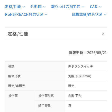
定格/性能
外形図
取りつけ穴加工図
CAD
RoHS/REACH対応状況
規格認証/適合状況
定格/性能
情報更新：2026/05/21
種類
押ボタンスイッチ
胴体形状
丸胴形(φ30mm)
照光/非照光
照光
操作部
操作部形状
丸形 平形
操作部色
黄