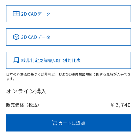
中国 RoHS
注意事項・凡例
2D CADデータ
中国 RoHS表
※1 ※2
3D CADデータ
Pb
Hg
Cd
Cr(VI)
該非判定見解書/項目別対比表
O
O
O
O
日本の外為法に基づく該非判定、およびEAR再輸出規制に関する見解が入手でき
ます。
"対応済み"や非含有の記載がされた商品であっても、流通
在庫等で未対応品が混在する可能性があります。
オンライン購入
非含有品が必要な際は、弊社営業部門もしくは販売店へお
問い合わせください。
¥ 3,740
販売価格（税込）
この製品のRoHS/REACH対応状況ページへ
カートに追加