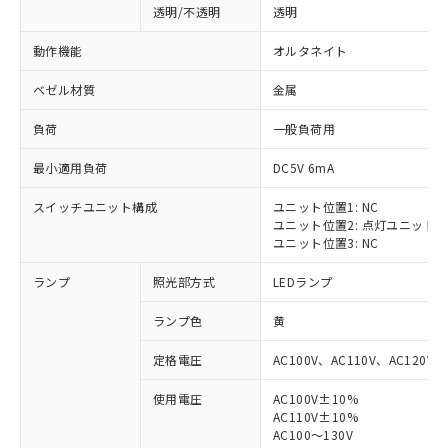
透明/不透明
透明
動作機能
オルタネイト
ベゼル材質
金属
負荷
一般負荷用
最小適用負荷
DC5V 6mA
スイッチユニット構成
ユニット位置1: NC
ユニット位置2: 点灯ユニット
ユニット位置3: NC
ランプ
照光部方式
LEDランプ
ランプ色
黄
定格電圧
AC100V、AC110V、AC120V
使用電圧
AC100V±10%
※1 対応状況
AC110V±10%
AC100～130V