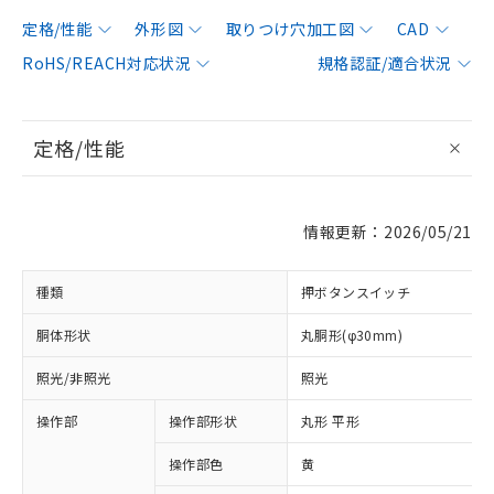
定格/性能
外形図
取りつけ穴加工図
CAD
RoHS/REACH対応状況
規格認証/適合状況
定格/性能
情報更新：2026/05/21
種類
押ボタンスイッチ
胴体形状
丸胴形(φ30mm)
照光/非照光
照光
操作部
操作部形状
丸形 平形
操作部色
黄