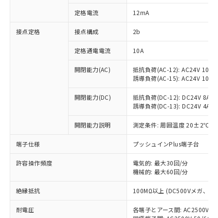
対応済み：EU RoHS指令（10物質）の
定格電流
12mA
非含有に対応した製品が提供可能な商品で
す。
接点定格
接点構成
2b
対応予定：EU RoHS指令（10物質）の非含
ご利用条件
有に対応した製品に切り替える予定のある
定格通電電流
10A
商品です。
対応予定なし：EU RoHS指令（10物質）の
開閉能力(AC)
抵抗負荷(AC-12): AC24V 10A/A
以下の条件をお読みいただき、同意のうえ
非含有に非対応の商品で、対応品を出す予
誘導負荷(AC-15): AC24V 10A/AC
ご利用ください。
定はありません。
調査・確認中：EU RoHS指令（10物質）の
開閉能力(DC)
抵抗負荷(DC-12): DC24V 8A/DC
本サービスは、当社制御機器事業取扱
※1 中国RoHS○×表
誘導負荷(DC-13): DC24V 4A/DC
非含有の対応状況を調査中または確認中の
商品の当社在庫状況および標準価格
商品です。
(税抜)を提供させていただくもので
開閉能力説明
測定条件: 周囲温度 20±2℃、
「○」：最大均質材料含有率が中国RoHSの
非該当品：ライセンス料など無形物で、有
す。
基準値以下であることを示します。
害物質有無と関係のない商品です。
当社制御機器事業取扱商品の中には、
端子仕様
プッシュインPlus端子台
「×」：最大均質材料含有率が中国RoHSの
仕入先様の事情により、非含有部品として
本サービスの対象外となる商品もある
基準値を超えていることを示します。
いたものが、含有品と判明した場合などや
当社は、これら貴社製品のうち、外国
ことをご了承ください。
許容操作頻度
電気的: 最大30回/分
「－」：未確認です。当社販売部門へお問
むを得ず変更することがあります。
為替および外国貿易法に定める商品
機械的: 最大60回/分
在庫状況および標準価格照会結果は、
い合わせください。
（以下｢規制貨物等」という）を輸出
記載している更新日時点での社内デー
*EU RoHS指令（10物質）：
または国外への提供する場合は、日本
絶縁抵抗
100MΩ以上 (DC500Vメガ、
記
タに基づき作成されるものであり、閲
説明
鉛(Pb) 1000ppm以下、 水銀(Hg) 1000ppm以下、 カド
*中国RoHS10物質の基準値 (GB/T26572)：
国政府の輸出許可(または役務取引許
号
覧された時点での実際の在庫および標
ミウム(Cd) 100ppm以下、
Pb(鉛) :1000ppm、 Hg(水銀) : 1000ppm、 Cd(カドミウ
耐電圧
各端子とアース間: AC2500V 50/
可)を取得するなどの必要な手続きを
六価クロム(Cr(Ⅵ)) 1000ppm以下、ポリ臭化ビフェニル
ム) : 100ppm、
準価格とは異なる場合があることをご