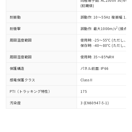
類(PBB) 1000ppm以下、ポリ臭化ジフェニルエーテル類
同極端子間: AC2500V 50/60
Cr(Ⅵ)(六価クロム) : 1000ppm、 PBBs(ポリ臭化ビフェ
とります。
了承ください。
(PBDE) 1000ppm以下、フタル酸ビス(2-エチルヘキシ
○
一定数以上の在庫あり
ニル類) : 1000ppm、 PBDEs(ポリ臭化ジフェニルエーテ
(初期値)
当社は規制貨物を破棄する場合は、完
ル) (DEHP)(別名：DOP) 1000ppm以下、フタル酸ブチ
正式な納期状況および標準価格はお客
ル類) : 1000ppm、
ルベンジル（BBP） 1000ppm以下、フタル酸ジブチル
全に破砕するなど、違法に輸出されな
DBP(フタル酸ジブチル) : 1000ppm、 DIBP(フタル酸ジ
様のお取引先、またはお客様担当のオ
耐振動
誤動作: 10～55Hz 複振幅 1.
（DBP） 1000ppm以下、フタル酸ジイソブチル
イソブチル) : 1000ppm、 BBP(フタル酸ブチルベンジ
△
一定数には満たないが在庫あり
いよう必要な手段を講じます。
ムロン制御機器販売店・当社販売員に
(DIBP) 1000ppm以下
ル) : 1000ppm、
当社は貴社製品を、核兵器、ミサイ
但し、RoHS指令で産業用監視および制御機器に対する
DEHP(フタル酸ビス(2-エチルヘキシル)) : 1000ppm
ご相談ください。
2
耐衝撃
誤動作: 最大1000m/s
(接点開
適用除外項目は除く。
ル、化学兵器、生物兵器またはその他
－
在庫なし(最新の在庫状況につ
オムロン制御機器販売店や当社販売拠
フタル酸エステル類の４物質については閾値を超える意
武器並びにこれらの製造装置等に一切
いては、お客様のお取引先、ま
周囲温度範囲
図的な使用がないことを確認しています。
使用時: -25～55℃ (ただし
点は「
販売ネットワーク
」をご確認
※2 環境保護使用期限
使用いたしません。
保存時: -40～80℃ (ただし
たはお客様担当のオムロン制御
ください。
当社は、貴社製品を第三者に販売する
機器販売店・当社販売員にご確
在庫状況および標準価格結果を当社の
※2 対応予定月
「ｅ」：有害物質（10物質）のすべてが基
周囲湿度範囲
使用時: 35～85%RH
場合は、上記1、2および3の内容を当
認ください)
事前の承諾なく第三者に漏洩または開
準値以下であることを示します。
該第三者に通知します。また当社は、
示しないようお願いします。
保護構造
パネル前面: IP66
部品在庫の切り替え状況などにより、予定
「10」：通常の使用状況下において有害物
販売先および販売に係わる関係者が違
マイパーツ機能（部品リスト作成サー
空
受注生産機種、また在庫状況の
月が前後することがあります。
質が外部に漏えいし、環境に深刻な影響を
法に輸出するおそれがある場合は、取
ビス）をご利用いただくには、I-Web
白
情報を公開していない機種
感電保護クラス
Class II
及ぼさない年数を意味します。
り引きをいたしません。
メンバーズにご登録されている必要が
「－」：未確認です。当社販売部門へお問
あります。
PTI（トラッキング特性）
175
い合わせください。
お客様が当ウェブサイト上で当社にご
※3 非含有証明書ダウンロード
登録された部品リストについて、当社
汚染度
3 (EN60947-5-1)
および当社の共同利用者が、当社の製
下記の非含有証明書をダウンロードするこ
品・サービスに関するお客様との取
とができます。
合意する
キャンセル
引・商談に必要な範囲で利用すること
をご了承ください。
EU RoHS指令（10物質）の非含有証明書