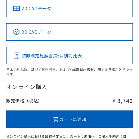
中国 RoHS
注意事項・凡例
2D CADデータ
中国 RoHS表
※1 ※2
3D CADデータ
Pb
Hg
Cd
Cr(VI)
該非判定見解書/項目別対比表
O
O
O
O
日本の外為法に基づく該非判定、およびEAR再輸出規制に関する見解が入手でき
ます。
"対応済み"や非含有の記載がされた商品であっても、流通
在庫等で未対応品が混在する可能性があります。
オンライン購入
非含有品が必要な際は、弊社営業部門もしくは販売店へお
問い合わせください。
¥ 3,740
販売価格（税込）
この製品のRoHS/REACH対応状況ページへ
カートに追加
オンライン購入における出荷予定日は、カートに追加～「ご購入手続き：価