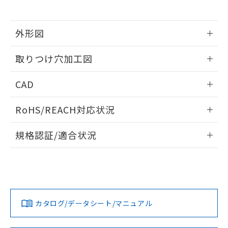
※当社の共同利用者とは、
"個人情報
51物質の非含有証明書（当社基準）
の共同利用に関して"
の「1.共同利
※本証明書は発行日時点で非含有を証明す
用者の範囲」に記載されている法人を
るもので、過去に遡って非含有を証明する
外形図
指します。
ものではありません。
情報更新：2026/05/21
また、RoHS指令のフタル酸エステル類４
取りつけ穴加工図
物質の対応では、対応完了までの期間は出
荷製品に未対応品が混在することから備考
情報更新：2026/05/21
CAD
欄に対応日を記載しておりました。
既に当社にて対応品への在庫切替を完了
ログイン/会員登録いただくと、CADデータをダウンロー
していることから、特段のことがない限
RoHS/REACH対応状況
ドすることができます。
り、2022年1月12日より割愛しておりま
す。
情報更新：2026/7/29
規格認証/適合状況
ログイン/会員登録
EU RoHS
注意事項・凡例
A30NL-MNA-TYA-P202-YDについての規格認証/適合状況につ
いては、「カスタマーサポートセンタ お客様相談室」または
貴社担当オムロン営業員または販売店にお問い合わせくださ
対応状況
対応予定月
※1
※2
い。
ダウンロードデータをご利用いただく前に、以下を必ずお読
みください。
カタログ/データシート/マニュアル
対応済み
ソフトウェアの使用条件
お問い合わせ