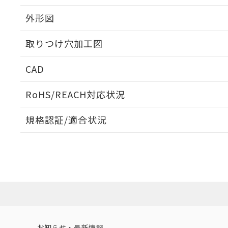
外形図
取りつけ穴加工図
CAD
ログイン/会員登録いただくと、CADデータをダウンロ
RoHS/REACH対応状況
規格認証/適合状況
EU RoHS
注意事項・凡例
A30NL-MNA-TYA-P102-YBについての規格認証/適
業員または販売店にお問い合わせください。
ダウンロードデータをご利用いただく前に、以下を必ずお読
対応状況
対応予定月
※1
※2
ソフトウェアの使用条件
対応済み
お知らせ・最新情報