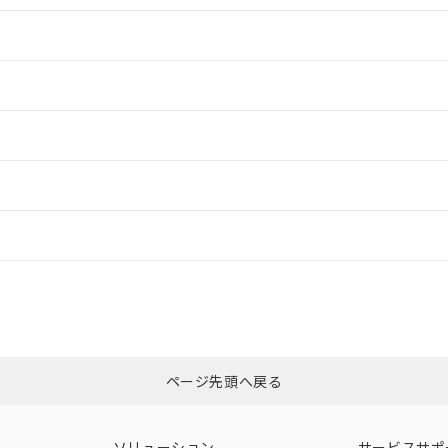
情報更新：2
情報更新：2
ードすることができます。
情報更新：
ログイン/会員登録
合状況については、「カスタマーサポートセンタ お客様相談室」または貴社
みください。
非含有証明書
※3
ページ先頭へ戻る
ダウンロードはこちら
ソリューション
サービスサポ