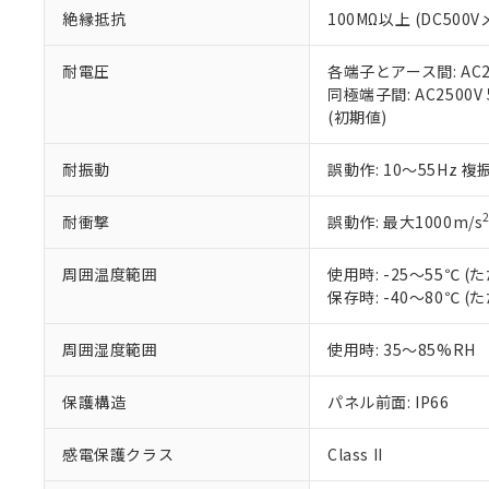
絶縁抵抗
100MΩ以上 (DC5
さい。
下記の非含有証明
※当社の共同
いる法人を指
EU RoHS指令（
耐電圧
各端子とアース間: AC250
51物質の非含有証
同極端子間: AC2500V
※本証明書は発行
(初期値)
また、RoHS指
混在することから
耐振動
誤動作: 10～55Hz 複
既に当社にて対応
り割愛しておりま
耐衝撃
誤動作: 最大1000m/s
周囲温度範囲
使用時: -25～55℃
保存時: -40～80℃
周囲湿度範囲
使用時: 35～85%RH
保護構造
パネル前面: IP66
感電保護クラス
Class II