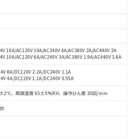
oHS指令（10物質）の非含有に対応した製品に切り替える予定のある
 RoHS指令（10物質）の非含有に非対応の商品で、対応品を出す予
 RoHS指令（10物質）の非含有の対応状況を調査中または確認中の
ンス料など無形物で、有害物質有無と関係のない商品です。
○×表
より、非含有部品としていたものが、含有品と判明した場合などやむ
みいただき、同意のうえご利用ください。
材料含有率が中国RoHSの基準値以下であることを示します。
材料含有率が中国RoHSの基準値を超えていることを示します。
、当社制御機器事業取扱商品の当社在庫状況および標準価格(税抜)
ら貴社製品のうち、外国為替および外国貿易法に定める商品（以下｢
質）：
V 10A/AC120V 10A/AC240V 6A/AC380V 2A/AC440V 2A
す。当社販売部門へお問い合わせください。
 水銀(Hg) 1000ppm以下、 カドミウム(Cd) 100ppm以下、
たは国外への提供する場合は、日本国政府の輸出許可(または役務取
 10A/AC120V 6A/AC240V 3A/AC380V 1.9A/AC440V 1.6A
000ppm以下、ポリ臭化ビフェニル類(PBB) 1000ppm以下、ポリ臭化ジフェニルエーテル類(P
事業取扱商品の中には、本サービスの対象外となる商品もあること
手続きをとります。
キシル) (DEHP)(別名：DOP) 1000ppm以下、フタル酸ブチルベンジル（BBP） 100
(GB/T26572)：
以下、フタル酸ジイソブチル (DIBP) 1000ppm以下
び標準価格照会結果は、記載している更新日時点での社内データに
物を破棄する場合は、完全に破砕するなど、違法に輸出されないよ
(水銀) : 1000ppm、 Cd(カドミウム) : 100ppm、
業用監視および制御機器に対する適用除外項目は除く。
V 8A/DC120V 2.2A/DC240V 1.1A
覧された時点での実際の在庫および標準価格とは異なる場合がある
1000ppm、 PBBs(ポリ臭化ビフェニル類) : 1000ppm、 PBDEs(ポリ臭化ジフェニルエーテル類
物質については閾値を超える意図的な使用がないことを確認しています。
V 4A/DC120V 1.1A/DC240V 0.55A
上の在庫あり
 1000ppm、 DIBP(フタル酸ジイソブチル) : 1000ppm、 BBP(フタル酸ブチルベンジル) :
品を、核兵器、ミサイル、化学兵器、生物兵器またはその他武器並
チルヘキシル)) : 1000ppm
況および標準価格はお客様のお取引先、またはお客様担当のオムロ
用いたしません。
ご相談ください。
0±2℃、周囲湿度 65±5%RH、操作ひん度 30回/min
は満たないが在庫あり
製品を第三者に販売する場合は、上記1、2および3の内容を当該第
機器販売店や当社販売拠点は「
販売ネットワーク
」をご確認くだ
販売先および販売に係わる関係者が違法に輸出するおそれがある場
用期限
び標準価格結果を当社の事前の承諾なく第三者に漏洩または開示し
え状況などにより、予定月が前後することがあります。
子台
(最新の在庫状況については、お客様のお取引先、またはお客様担当
（10物質）のすべてが基準値以下であることを示します。
店・当社販売員にご確認ください)
能（部品リスト作成サービス）をご利用いただくには、I-Webメン
使用状況下において有害物質が外部に漏えいし、環境に深刻な影響を
あります。
機種、また在庫状況の情報を公開していない機種
ェブサイト上で当社にご登録された部品リストについて、当社およ
書ダウンロード
す。当社販売部門へお問い合わせください。
品・サービスに関するお客様との取引・商談に必要な範囲で利用す