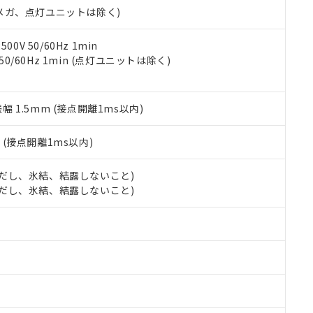
合意する
キャンセル
00Vメガ、点灯ユニットは除く)
書をダウンロードすることができます。
利用者とは、
"個人情報の共同利用に関して"
の「1.共同利用者の
します。
10物質）の非含有証明書
0V 50/60Hz 1min
明書（当社基準）
 50/60Hz 1min (点灯ユニットは除く)
日時点で非含有を証明するもので、過去に遡って非含有を証明するも
令のフタル酸エステル類４物質の対応では、対応完了までの期間は出
備考欄に対応日を記載しておりました。
振幅 1.5mm (接点開離1ms以内)
品への在庫切替を完了していることから、特段のことがない限り、20
す。
2
(接点開離1ms以内)
 (ただし、氷結、結露しないこと)
 (ただし、氷結、結露しないこと)