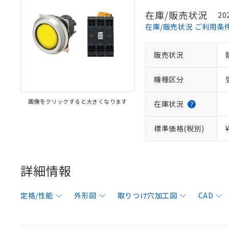
在庫/販売状況
20
在庫/販売状況 ご利用条
販売状況
機種区分
画像をクリックすると大きくなります
在庫状況
標準価格(税別)
詳細情報
定格/性能
外形図
取りつけ穴加工図
CAD