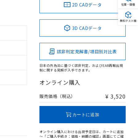
2D CADデータ
在庫・価格
無料テスト機
3D CADデータ
該非判定見解書/項目別対比表
日本の外為法に基づく該非判定、およびEAR再輸出規
制に関する見解が入手できます。
オンライン購入
¥ 3,520
販売価格（税込）
カートに追加
オンライン購入における出荷予定日は、カートに追加
～「ご購入手続き：価格・納期の確認」画面にてご確