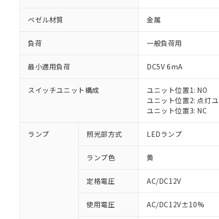
ベゼル材質
金属
負荷
一般負荷用
最小適用負荷
DC5V 6mA
スイッチユニット構成
ユニット位置1: NO
ユニット位置2: 点灯
ユニット位置3: NC
ランプ
照光部方式
LEDランプ
ランプ色
黄
定格電圧
AC/DC12V
※1 対応状況
使用電圧
AC/DC12V±10%
対応済み：EU