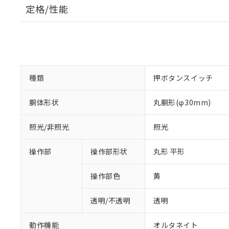
定格/性能
種類
押ボタンスイッチ
胴体形状
丸胴形(φ30mm)
照光/非照光
照光
操作部
操作部形状
丸形 平形
操作部色
黄
透明/不透明
透明
動作機能
オルタネイト