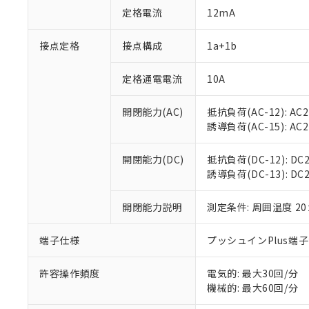
対応予定：EU R
定格電流
12mA
対応予定なし：EU
調査・確認中：EU
ご利用条件
接点定格
接点構成
1a+1b
非該当品：ライセ
※1 中国RoHS
仕入先様の事情に
があります。
定格通電電流
10A
以下の条件をお読
「○」：最大均質
「×」：最大均質
本サービスは
当社は、これ
*EU RoHS指令（10物
開閉能力(AC)
抵抗負荷(AC-12): AC24
「－」：未確認で
鉛(Pb) 1000ppm以下、
くものです。
う）を輸出ま
誘導負荷(AC-15): AC24V
記
説明
六価クロム(Cr(Ⅵ)) 1
当社制御機器
などの必要な
フタル酸ビス(2-エチルヘ
号
*中国RoHS10物質の基準値 
ル（DBP） 1000ppm
在庫状況およ
当社は規制貨
Pb(鉛) :1000ppm、 Hg
但し、RoHS指令で産
開閉能力(DC)
抵抗負荷(DC-12): DC24
のであり、閲
ます。
Cr(Ⅵ)(六価クロム) : 
フタル酸エステル類の４
誘導負荷(DC-13): DC24
○
一定数以
DBP(フタル酸ジブチル) :
い。
当社は貴社製
DEHP(フタル酸ビス(2-エ
正式な納期状
置等に一切使
当社販売員に
※2 対応予定月
開閉能力説明
測定条件: 周囲温度 2
△
一定数に
当社は、貴社
オムロン制御
また当社は、
※2 環境保護使
在庫状況およ
部品在庫の切り替
たしません。
端子仕様
プッシュインPlus端
－
在庫なし
す。
「ｅ」：有害物質
機器販売
マイパーツ機
「10」：通常の
許容操作頻度
電気的: 最大30回/分
ている必要が
味します。
機械的: 最大60回/分
空
受注生産
お客様が当ウ
※3 非含有証明
「－」：未確認で
白
が、当社の製