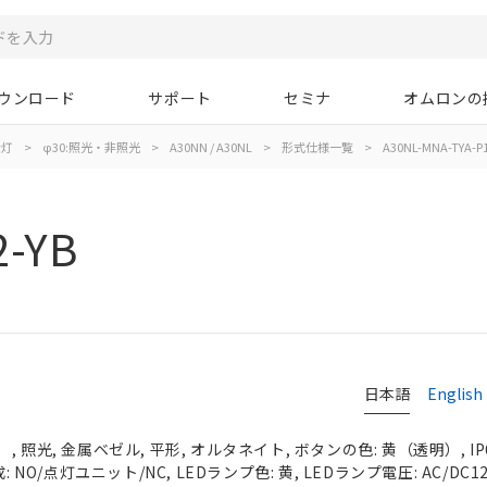
ウンロード
サポート
セミナ
オムロンの
示灯
>
φ30:照光・非照光
>
A30NN / A30NL
>
形式仕様一覧
>
A30NL-MNA-TYA-P1
2-YB
日本語
English
 照光, 金属ベゼル, 平形, オルタネイト, ボタンの色: 黄（透明）, IP
 NO/点灯ユニット/NC, LEDランプ色: 黄, LEDランプ電圧: AC/DC1