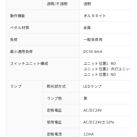
透明/不透明
透明
動作機能
オルタネイト
ベゼル材質
金属
負荷
一般負荷用
最小適用負荷
DC5V 6mA
スイッチユニット構成
ユニット位置1: NO
ユニット位置2: 点灯ユニット
ユニット位置3: NO
ランプ
照光部方式
LEDランプ
ランプ色
黄
定格電圧
AC/DC24V
※1 対応状況
使用電圧
AC/DC24V±10%
定格電流
12mA
対応済み：EU RoHS指令（10物質）の