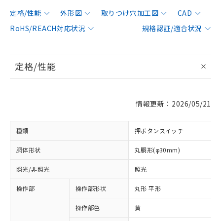
定格/性能
外形図
取りつけ穴加工図
CAD
RoHS/REACH対応状況
規格認証/適合状況
定格/性能
情報更新：2026/05/21
種類
押ボタンスイッチ
胴体形状
丸胴形(φ30mm)
照光/非照光
照光
操作部
操作部形状
丸形 平形
操作部色
黄