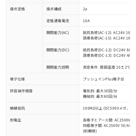
非含有に対応した製品が提供可能な商品で
接点定格
接点構成
2a
す。
対応予定：EU RoHS指令（10物質）の非含
ご利用条件
定格通電電流
10A
有に対応した製品に切り替える予定のある
商品です。
開閉能力(AC)
抵抗負荷(AC-12): AC24V 10A/A
対応予定なし：EU RoHS指令（10物質）の
誘導負荷(AC-15): AC24V 10A/AC
以下の条件をお読みいただき、同意のうえ
非含有に非対応の商品で、対応品を出す予
ご利用ください。
定はありません。
開閉能力(DC)
抵抗負荷(DC-12): DC24V 8A/DC
調査・確認中：EU RoHS指令（10物質）の
誘導負荷(DC-13): DC24V 4A/DC
本サービスは、当社制御機器事業取扱
※1 中国RoHS○×表
非含有の対応状況を調査中または確認中の
商品の当社在庫状況および標準価格
開閉能力説明
測定条件: 周囲温度 20±2℃、
商品です。
(税抜)を提供させていただくもので
「○」：最大均質材料含有率が中国RoHSの
非該当品：ライセンス料など無形物で、有
す。
端子仕様
プッシュインPlus端子台
基準値以下であることを示します。
害物質有無と関係のない商品です。
当社制御機器事業取扱商品の中には、
「×」：最大均質材料含有率が中国RoHSの
仕入先様の事情により、非含有部品として
本サービスの対象外となる商品もある
許容操作頻度
電気的: 最大30回/分
基準値を超えていることを示します。
いたものが、含有品と判明した場合などや
当社は、これら貴社製品のうち、外国
ことをご了承ください。
機械的: 最大60回/分
「－」：未確認です。当社販売部門へお問
むを得ず変更することがあります。
為替および外国貿易法に定める商品
在庫状況および標準価格照会結果は、
い合わせください。
（以下｢規制貨物等」という）を輸出
絶縁抵抗
100MΩ以上 (DC500Vメガ、
記載している更新日時点での社内デー
*EU RoHS指令（10物質）：
または国外への提供する場合は、日本
記
タに基づき作成されるものであり、閲
説明
鉛(Pb) 1000ppm以下、 水銀(Hg) 1000ppm以下、 カド
*中国RoHS10物質の基準値 (GB/T26572)：
国政府の輸出許可(または役務取引許
耐電圧
各端子とアース間: AC2500V 50/
号
覧された時点での実際の在庫および標
ミウム(Cd) 100ppm以下、
Pb(鉛) :1000ppm、 Hg(水銀) : 1000ppm、 Cd(カドミウ
同極端子間: AC2500V 50/60
可)を取得するなどの必要な手続きを
六価クロム(Cr(Ⅵ)) 1000ppm以下、ポリ臭化ビフェニル
ム) : 100ppm、
準価格とは異なる場合があることをご
類(PBB) 1000ppm以下、ポリ臭化ジフェニルエーテル類
(初期値)
Cr(Ⅵ)(六価クロム) : 1000ppm、 PBBs(ポリ臭化ビフェ
とります。
了承ください。
(PBDE) 1000ppm以下、フタル酸ビス(2-エチルヘキシ