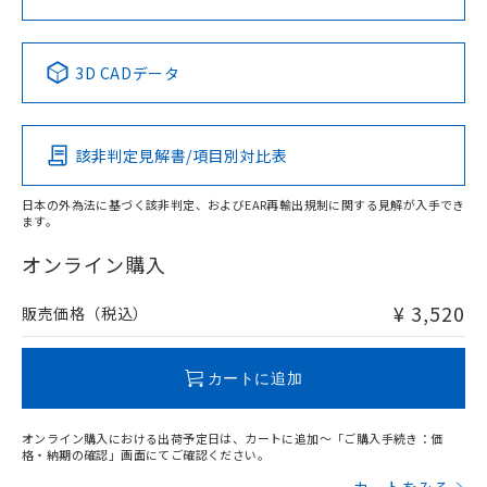
中国 RoHS表
※1 ※2
3D CADデータ
Pb
Hg
Cd
Cr(VI)
該非判定見解書/項目別対比表
X
O
O
O
日本の外為法に基づく該非判定、およびEAR再輸出規制に関する見解が入手でき
ます。
"対応済み"や非含有の記載がされた商品であっても、流通
在庫等で未対応品が混在する可能性があります。
オンライン購入
非含有品が必要な際は、弊社営業部門もしくは販売店へお
問い合わせください。
¥ 3,520
販売価格（税込）
この製品のRoHS/REACH対応状況ページへ
カートに追加
オンライン購入における出荷予定日は、カートに追加～「ご購入手続き：価
格・納期の確認」画面にてご確認ください。