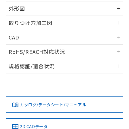
51物質の非含有証明書（当社基準）
の共同利用に関して"
の「1.共同利
※本証明書は発行日時点で非含有を証明す
外形図
用者の範囲」に記載されている法人を
るもので、過去に遡って非含有を証明する
指します。
ものではありません。
情報更新：2026/05/21
取りつけ穴加工図
また、RoHS指令のフタル酸エステル類４
物質の対応では、対応完了までの期間は出
情報更新：2026/05/21
CAD
荷製品に未対応品が混在することから備考
欄に対応日を記載しておりました。
ログイン/会員登録いただくと、CADデータをダウンロー
既に当社にて対応品への在庫切替を完了
RoHS/REACH対応状況
ドすることができます。
していることから、特段のことがない限
り、2022年1月12日より割愛しておりま
情報更新：2026/7/29
規格認証/適合状況
す。
ログイン/会員登録
EU RoHS
注意事項・凡例
A30NL-MNA-TYA-P101-YCについての規格認証/適合状況につ
いては、「カスタマーサポートセンタ お客様相談室」または
貴社担当オムロン営業員または販売店にお問い合わせくださ
対応状況
対応予定月
※1
※2
い。
ダウンロードデータをご利用いただく前に、以下を必ずお読
みください。
カタログ/データシート/マニュアル
対応済み
ソフトウェアの使用条件
お問い合わせ
中国 RoHS
注意事項・凡例
2D CADデータ