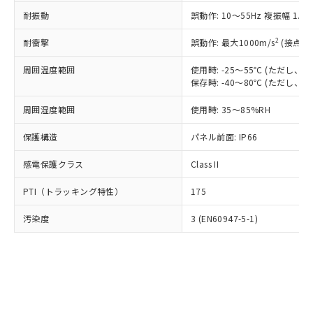
○
一定数以上の在庫あり
ニル類) : 1000ppm、 PBDEs(ポリ臭化ジフェニルエーテ
当社は規制貨物を破棄する場合は、完
ル) (DEHP)(別名：DOP) 1000ppm以下、フタル酸ブチ
正式な納期状況および標準価格はお客
ル類) : 1000ppm、
耐振動
誤動作: 10～55Hz 複振幅 1.
ルベンジル（BBP） 1000ppm以下、フタル酸ジブチル
全に破砕するなど、違法に輸出されな
DBP(フタル酸ジブチル) : 1000ppm、 DIBP(フタル酸ジ
様のお取引先、またはお客様担当のオ
（DBP） 1000ppm以下、フタル酸ジイソブチル
イソブチル) : 1000ppm、 BBP(フタル酸ブチルベンジ
△
一定数には満たないが在庫あり
いよう必要な手段を講じます。
ムロン制御機器販売店・当社販売員に
(DIBP) 1000ppm以下
2
耐衝撃
ル) : 1000ppm、
誤動作: 最大1000m/s
(接点開
当社は貴社製品を、核兵器、ミサイ
但し、RoHS指令で産業用監視および制御機器に対する
DEHP(フタル酸ビス(2-エチルヘキシル)) : 1000ppm
ご相談ください。
適用除外項目は除く。
ル、化学兵器、生物兵器またはその他
－
在庫なし(最新の在庫状況につ
オムロン制御機器販売店や当社販売拠
周囲温度範囲
使用時: -25～55℃ (ただし
フタル酸エステル類の４物質については閾値を超える意
武器並びにこれらの製造装置等に一切
いては、お客様のお取引先、ま
図的な使用がないことを確認しています。
保存時: -40～80℃ (ただし
点は「
販売ネットワーク
」をご確認
※2 環境保護使用期限
使用いたしません。
たはお客様担当のオムロン制御
ください。
当社は、貴社製品を第三者に販売する
周囲湿度範囲
使用時: 35～85%RH
機器販売店・当社販売員にご確
在庫状況および標準価格結果を当社の
※2 対応予定月
「ｅ」：有害物質（10物質）のすべてが基
場合は、上記1、2および3の内容を当
認ください)
事前の承諾なく第三者に漏洩または開
準値以下であることを示します。
保護構造
パネル前面: IP66
該第三者に通知します。また当社は、
示しないようお願いします。
部品在庫の切り替え状況などにより、予定
「10」：通常の使用状況下において有害物
販売先および販売に係わる関係者が違
マイパーツ機能（部品リスト作成サー
空
受注生産機種、また在庫状況の
感電保護クラス
Class II
月が前後することがあります。
質が外部に漏えいし、環境に深刻な影響を
法に輸出するおそれがある場合は、取
ビス）をご利用いただくには、I-Web
白
情報を公開していない機種
及ぼさない年数を意味します。
り引きをいたしません。
メンバーズにご登録されている必要が
PTI（トラッキング特性）
175
「－」：未確認です。当社販売部門へお問
あります。
い合わせください。
お客様が当ウェブサイト上で当社にご
汚染度
3 (EN60947-5-1)
※3 非含有証明書ダウンロード
登録された部品リストについて、当社
および当社の共同利用者が、当社の製
下記の非含有証明書をダウンロードするこ
品・サービスに関するお客様との取
とができます。
合意する
キャンセル
引・商談に必要な範囲で利用すること
をご了承ください。
EU RoHS指令（10物質）の非含有証明書
※当社の共同利用者とは、
"個人情報