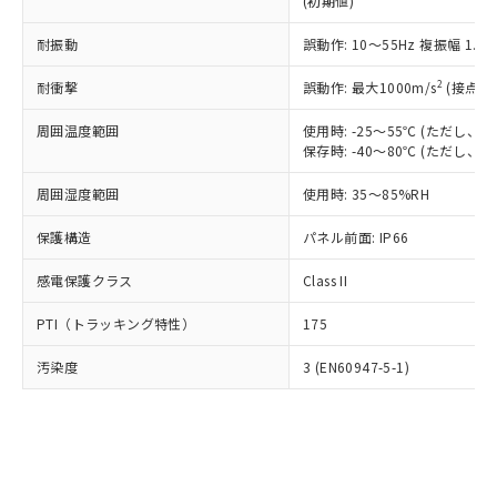
(初期値)
了承ください。
(PBDE) 1000ppm以下、フタル酸ビス(2-エチルヘキシ
○
一定数以上の在庫あり
ニル類) : 1000ppm、 PBDEs(ポリ臭化ジフェニルエーテ
当社は規制貨物を破棄する場合は、完
ル) (DEHP)(別名：DOP) 1000ppm以下、フタル酸ブチ
正式な納期状況および標準価格はお客
ル類) : 1000ppm、
ルベンジル（BBP） 1000ppm以下、フタル酸ジブチル
全に破砕するなど、違法に輸出されな
耐振動
DBP(フタル酸ジブチル) : 1000ppm、 DIBP(フタル酸ジ
誤動作: 10～55Hz 複振幅 1.
様のお取引先、またはお客様担当のオ
（DBP） 1000ppm以下、フタル酸ジイソブチル
イソブチル) : 1000ppm、 BBP(フタル酸ブチルベンジ
△
一定数には満たないが在庫あり
いよう必要な手段を講じます。
ムロン制御機器販売店・当社販売員に
(DIBP) 1000ppm以下
ル) : 1000ppm、
2
耐衝撃
誤動作: 最大1000m/s
(接点開
当社は貴社製品を、核兵器、ミサイ
但し、RoHS指令で産業用監視および制御機器に対する
DEHP(フタル酸ビス(2-エチルヘキシル)) : 1000ppm
ご相談ください。
適用除外項目は除く。
ル、化学兵器、生物兵器またはその他
－
在庫なし(最新の在庫状況につ
オムロン制御機器販売店や当社販売拠
フタル酸エステル類の４物質については閾値を超える意
周囲温度範囲
使用時: -25～55℃ (ただし
武器並びにこれらの製造装置等に一切
いては、お客様のお取引先、ま
図的な使用がないことを確認しています。
点は「
販売ネットワーク
」をご確認
保存時: -40～80℃ (ただし
※2 環境保護使用期限
使用いたしません。
たはお客様担当のオムロン制御
ください。
当社は、貴社製品を第三者に販売する
機器販売店・当社販売員にご確
在庫状況および標準価格結果を当社の
周囲湿度範囲
使用時: 35～85%RH
※2 対応予定月
「ｅ」：有害物質（10物質）のすべてが基
場合は、上記1、2および3の内容を当
認ください)
事前の承諾なく第三者に漏洩または開
準値以下であることを示します。
該第三者に通知します。また当社は、
示しないようお願いします。
保護構造
パネル前面: IP66
部品在庫の切り替え状況などにより、予定
「10」：通常の使用状況下において有害物
販売先および販売に係わる関係者が違
マイパーツ機能（部品リスト作成サー
空
受注生産機種、また在庫状況の
月が前後することがあります。
質が外部に漏えいし、環境に深刻な影響を
法に輸出するおそれがある場合は、取
感電保護クラス
Class II
ビス）をご利用いただくには、I-Web
白
情報を公開していない機種
及ぼさない年数を意味します。
り引きをいたしません。
メンバーズにご登録されている必要が
「－」：未確認です。当社販売部門へお問
PTI（トラッキング特性）
175
あります。
い合わせください。
お客様が当ウェブサイト上で当社にご
※3 非含有証明書ダウンロード
汚染度
3 (EN60947-5-1)
登録された部品リストについて、当社
および当社の共同利用者が、当社の製
下記の非含有証明書をダウンロードするこ
品・サービスに関するお客様との取
とができます。
合意する
キャンセル
引・商談に必要な範囲で利用すること
をご了承ください。
EU RoHS指令（10物質）の非含有証明書
※当社の共同利用者とは、
"個人情報