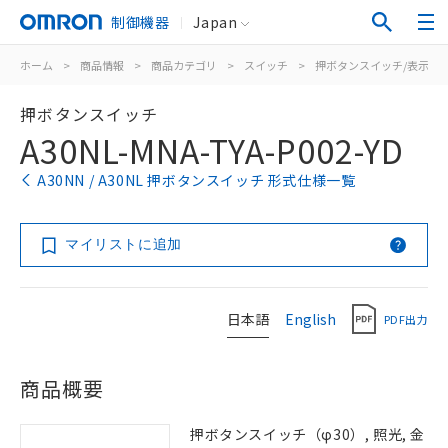
制御機器
Japan
ホーム
>
商品情報
>
商品カテゴリ
>
スイッチ
>
押ボタンスイッチ/表示灯
押ボタンスイッチ
A30NL-MNA-TYA-P002-YD
A30NN / A30NL 押ボタンスイッチ 形式仕様一覧
マイリストに追加
日本語
English
PDF出力
商品概要
押ボタンスイッチ（φ30）, 照光, 金