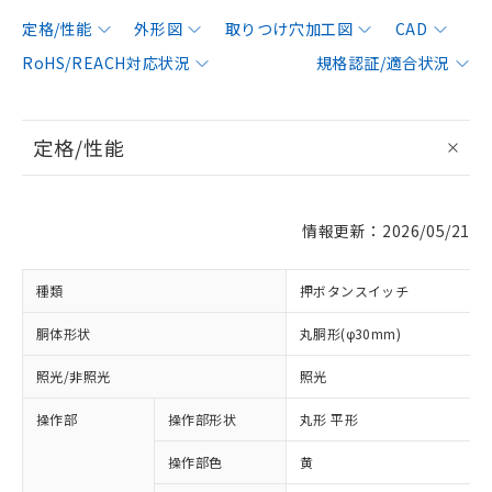
定格/性能
外形図
取りつけ穴加工図
CAD
RoHS/REACH対応状況
規格認証/適合状況
定格/性能
情報更新：2026/05/21
種類
押ボタンスイッチ
胴体形状
丸胴形(φ30mm)
照光/非照光
照光
操作部
操作部形状
丸形 平形
操作部色
黄