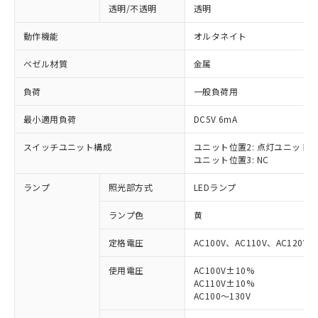
透明/不透明
透明
動作機能
オルタネイト
ベゼル材質
金属
負荷
一般負荷用
最小適用負荷
DC5V 6mA
スイッチユニット構成
ユニット位置2: 点灯ユニット
ユニット位置3: NC
ランプ
照光部方式
LEDランプ
ランプ色
黄
定格電圧
AC100V、AC110V、AC120V
使用電圧
AC100V±10%
AC110V±10%
※1 対応状況
AC100～130V