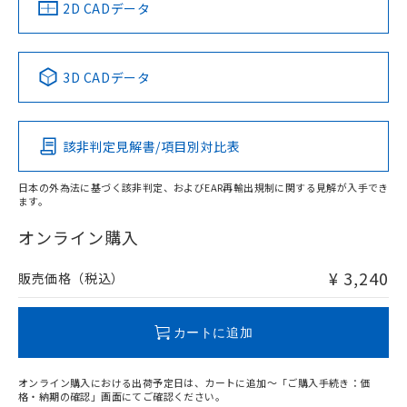
中国 RoHS
注意事項・凡例
2D CADデータ
中国 RoHS表
※1 ※2
3D CADデータ
Pb
Hg
Cd
Cr(VI)
該非判定見解書/項目別対比表
O
O
O
O
日本の外為法に基づく該非判定、およびEAR再輸出規制に関する見解が入手でき
ます。
"対応済み"や非含有の記載がされた商品であっても、流通
在庫等で未対応品が混在する可能性があります。
オンライン購入
非含有品が必要な際は、弊社営業部門もしくは販売店へお
問い合わせください。
¥ 3,240
販売価格（税込）
この製品のRoHS/REACH対応状況ページへ
カートに追加
オンライン購入における出荷予定日は、カートに追加～「ご購入手続き：価
格・納期の確認」画面にてご確認ください。