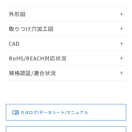
51物質の非含有証明書（当社基準）
の共同利用に関して"
の「1.共同利
※本証明書は発行日時点で非含有を証明す
用者の範囲」に記載されている法人を
外形図
るもので、過去に遡って非含有を証明する
指します。
ものではありません。
情報更新：2026/05/21
取りつけ穴加工図
また、RoHS指令のフタル酸エステル類４
物質の対応では、対応完了までの期間は出
情報更新：2026/05/21
荷製品に未対応品が混在することから備考
CAD
欄に対応日を記載しておりました。
既に当社にて対応品への在庫切替を完了
ログイン/会員登録いただくと、CADデータをダウンロー
RoHS/REACH対応状況
していることから、特段のことがない限
ドすることができます。
り、2022年1月12日より割愛しておりま
情報更新：2026/7/29
す。
規格認証/適合状況
ログイン/会員登録
EU RoHS
注意事項・凡例
A30NL-MNA-TYA-P002-YDについての規格認証/適合状況につ
いては、「カスタマーサポートセンタ お客様相談室」または
貴社担当オムロン営業員または販売店にお問い合わせくださ
対応状況
対応予定月
※1
※2
い。
ダウンロードデータをご利用いただく前に、以下を必ずお読
みください。
カタログ/データシート/マニュアル
対応済み
ソフトウェアの使用条件
お問い合わせ