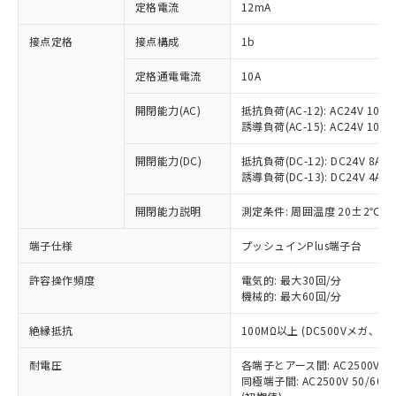
対応済み：EU RoHS指令（10物質）の
定格電流
12mA
非含有に対応した製品が提供可能な商品で
す。
接点定格
接点構成
1b
対応予定：EU RoHS指令（10物質）の非含
ご利用条件
有に対応した製品に切り替える予定のある
定格通電電流
10A
商品です。
開閉能力(AC)
抵抗負荷(AC-12): AC24V 10A/A
対応予定なし：EU RoHS指令（10物質）の
以下の条件をお読みいただき、同意のうえ
誘導負荷(AC-15): AC24V 10A/AC
非含有に非対応の商品で、対応品を出す予
ご利用ください。
定はありません。
開閉能力(DC)
抵抗負荷(DC-12): DC24V 8A/DC
調査・確認中：EU RoHS指令（10物質）の
本サービスは、当社制御機器事業取扱
誘導負荷(DC-13): DC24V 4A/DC
※1 中国RoHS○×表
非含有の対応状況を調査中または確認中の
商品の当社在庫状況および標準価格
商品です。
開閉能力説明
測定条件: 周囲温度 20±2℃、
(税抜)を提供させていただくもので
「○」：最大均質材料含有率が中国RoHSの
非該当品：ライセンス料など無形物で、有
す。
基準値以下であることを示します。
害物質有無と関係のない商品です。
端子仕様
プッシュインPlus端子台
当社制御機器事業取扱商品の中には、
「×」：最大均質材料含有率が中国RoHSの
仕入先様の事情により、非含有部品として
本サービスの対象外となる商品もある
基準値を超えていることを示します。
いたものが、含有品と判明した場合などや
許容操作頻度
電気的: 最大30回/分
当社は、これら貴社製品のうち、外国
ことをご了承ください。
「－」：未確認です。当社販売部門へお問
機械的: 最大60回/分
むを得ず変更することがあります。
為替および外国貿易法に定める商品
在庫状況および標準価格照会結果は、
い合わせください。
（以下｢規制貨物等」という）を輸出
記載している更新日時点での社内デー
絶縁抵抗
100MΩ以上 (DC500Vメガ、
*EU RoHS指令（10物質）：
または国外への提供する場合は、日本
記
タに基づき作成されるものであり、閲
説明
鉛(Pb) 1000ppm以下、 水銀(Hg) 1000ppm以下、 カド
*中国RoHS10物質の基準値 (GB/T26572)：
国政府の輸出許可(または役務取引許
号
覧された時点での実際の在庫および標
ミウム(Cd) 100ppm以下、
耐電圧
Pb(鉛) :1000ppm、 Hg(水銀) : 1000ppm、 Cd(カドミウ
各端子とアース間: AC2500V 50/
可)を取得するなどの必要な手続きを
六価クロム(Cr(Ⅵ)) 1000ppm以下、ポリ臭化ビフェニル
ム) : 100ppm、
準価格とは異なる場合があることをご
同極端子間: AC2500V 50/60
類(PBB) 1000ppm以下、ポリ臭化ジフェニルエーテル類
Cr(Ⅵ)(六価クロム) : 1000ppm、 PBBs(ポリ臭化ビフェ
とります。