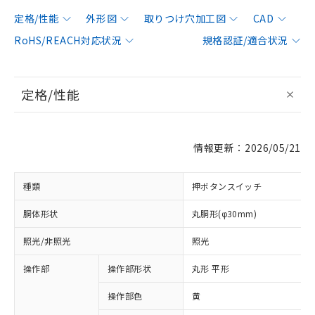
定格/性能
外形図
取りつけ穴加工図
CAD
RoHS/REACH対応状況
規格認証/適合状況
定格/性能
情報更新：2026/05/21
種類
押ボタンスイッチ
胴体形状
丸胴形(φ30mm)
照光/非照光
照光
操作部
操作部形状
丸形 平形
操作部色
黄