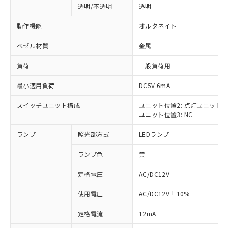
透明/不透明
透明
動作機能
オルタネイト
ベゼル材質
金属
負荷
一般負荷用
最小適用負荷
DC5V 6mA
スイッチユニット構成
ユニット位置2: 点灯ユニット
ユニット位置3: NC
ランプ
照光部方式
LEDランプ
ランプ色
黄
定格電圧
AC/DC12V
使用電圧
AC/DC12V±10%
※1 対応状況
定格電流
12mA
対応済み：EU RoHS指令（10物質）の