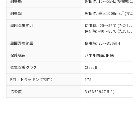
当社は規制貨物を破棄する場合は、完
耐振動
ル) (DEHP)(別名：DOP) 1000ppm以下、フタル酸ブチ
誤動作: 10～55Hz 複振幅 1.
正式な納期状況および標準価格はお客
ル類) : 1000ppm、
ルベンジル（BBP） 1000ppm以下、フタル酸ジブチル
全に破砕するなど、違法に輸出されな
DBP(フタル酸ジブチル) : 1000ppm、 DIBP(フタル酸ジ
様のお取引先、またはお客様担当のオ
（DBP） 1000ppm以下、フタル酸ジイソブチル
イソブチル) : 1000ppm、 BBP(フタル酸ブチルベンジ
△
一定数には満たないが在庫あり
いよう必要な手段を講じます。
2
耐衝撃
誤動作: 最大1000m/s
(接点開
ムロン制御機器販売店・当社販売員に
(DIBP) 1000ppm以下
ル) : 1000ppm、
当社は貴社製品を、核兵器、ミサイ
但し、RoHS指令で産業用監視および制御機器に対する
DEHP(フタル酸ビス(2-エチルヘキシル)) : 1000ppm
ご相談ください。
適用除外項目は除く。
周囲温度範囲
使用時: -25～55℃ (ただし
ル、化学兵器、生物兵器またはその他
－
在庫なし(最新の在庫状況につ
オムロン制御機器販売店や当社販売拠
フタル酸エステル類の４物質については閾値を超える意
保存時: -40～80℃ (ただし
武器並びにこれらの製造装置等に一切
いては、お客様のお取引先、ま
図的な使用がないことを確認しています。
点は「
販売ネットワーク
」をご確認
※2 環境保護使用期限
使用いたしません。
たはお客様担当のオムロン制御
ください。
周囲湿度範囲
使用時: 35～85%RH
当社は、貴社製品を第三者に販売する
機器販売店・当社販売員にご確
在庫状況および標準価格結果を当社の
※2 対応予定月
「ｅ」：有害物質（10物質）のすべてが基
場合は、上記1、2および3の内容を当
認ください)
事前の承諾なく第三者に漏洩または開
保護構造
パネル前面: IP66
準値以下であることを示します。
該第三者に通知します。また当社は、
示しないようお願いします。
部品在庫の切り替え状況などにより、予定
「10」：通常の使用状況下において有害物
販売先および販売に係わる関係者が違
マイパーツ機能（部品リスト作成サー
感電保護クラス
Class II
空
受注生産機種、また在庫状況の
月が前後することがあります。
質が外部に漏えいし、環境に深刻な影響を
法に輸出するおそれがある場合は、取
ビス）をご利用いただくには、I-Web
白
情報を公開していない機種
及ぼさない年数を意味します。
り引きをいたしません。
PTI（トラッキング特性）
175
メンバーズにご登録されている必要が
「－」：未確認です。当社販売部門へお問
あります。
い合わせください。
汚染度
3 (EN60947-5-1)
お客様が当ウェブサイト上で当社にご
※3 非含有証明書ダウンロード
登録された部品リストについて、当社
および当社の共同利用者が、当社の製
下記の非含有証明書をダウンロードするこ
品・サービスに関するお客様との取
とができます。
合意する
キャンセル
引・商談に必要な範囲で利用すること
をご了承ください。
EU RoHS指令（10物質）の非含有証明書
※当社の共同利用者とは、
"個人情報
51物質の非含有証明書（当社基準）