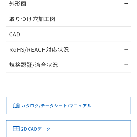
の共同利用に関して"
の「1.共同利
外形図
※本証明書は発行日時点で非含有を証明す
用者の範囲」に記載されている法人を
るもので、過去に遡って非含有を証明する
指します。
情報更新：2026/05/21
ものではありません。
取りつけ穴加工図
また、RoHS指令のフタル酸エステル類４
物質の対応では、対応完了までの期間は出
情報更新：2026/05/21
CAD
荷製品に未対応品が混在することから備考
欄に対応日を記載しておりました。
ログイン/会員登録いただくと、CADデータをダウンロー
RoHS/REACH対応状況
既に当社にて対応品への在庫切替を完了
ドすることができます。
していることから、特段のことがない限
情報更新：2026/7/29
り、2022年1月12日より割愛しておりま
規格認証/適合状況
す。
ログイン/会員登録
EU RoHS
注意事項・凡例
A30NL-MNA-TYA-P002-YBについての規格認証/適合状況につ
いては、「カスタマーサポートセンタ お客様相談室」または
貴社担当オムロン営業員または販売店にお問い合わせくださ
対応状況
対応予定月
※1
※2
い。
ダウンロードデータをご利用いただく前に、以下を必ずお読
みください。
カタログ/データシート/マニュアル
対応済み
ソフトウェアの使用条件
お問い合わせ
中国 RoHS
注意事項・凡例
2D CADデータ