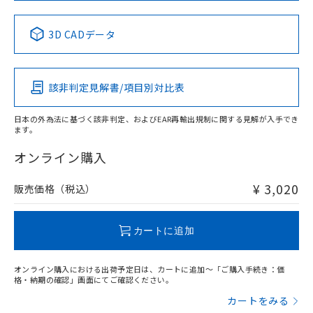
中国 RoHS表
※1 ※2
3D CADデータ
Pb
Hg
Cd
Cr(VI)
該非判定見解書/項目別対比表
X
O
O
O
日本の外為法に基づく該非判定、およびEAR再輸出規制に関する見解が入手でき
ます。
"対応済み"や非含有の記載がされた商品であっても、流通
在庫等で未対応品が混在する可能性があります。
オンライン購入
非含有品が必要な際は、弊社営業部門もしくは販売店へお
問い合わせください。
¥ 3,020
販売価格（税込）
この製品のRoHS/REACH対応状況ページへ
カートに追加
オンライン購入における出荷予定日は、カートに追加～「ご購入手続き：価
格・納期の確認」画面にてご確認ください。
カートをみる