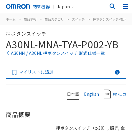
制御機器
Japan
ホーム
>
商品情報
>
商品カテゴリ
>
スイッチ
>
押ボタンスイッチ/表示灯
押ボタンスイッチ
A30NL-MNA-TYA-P002-YB
A30NN / A30NL 押ボタンスイッチ 形式仕様一覧
マイリストに追加
日本語
English
PDF出力
商品概要
押ボタンスイッチ（φ30）, 照光, 金