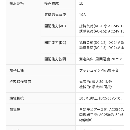
非含有に対応した製品が提供可能な商品で
接点定格
接点構成
1b
す。
対応予定：EU RoHS指令（10物質）の非含
定格通電電流
10A
ご利用条件
有に対応した製品に切り替える予定のある
商品です。
開閉能力(AC)
抵抗負荷(AC-12): AC24V 10A/A
誘導負荷(AC-15): AC24V 10A/AC
対応予定なし：EU RoHS指令（10物質）の
以下の条件をお読みいただき、同意のうえ
非含有に非対応の商品で、対応品を出す予
ご利用ください。
開閉能力(DC)
抵抗負荷(DC-12): DC24V 8A/DC
定はありません。
誘導負荷(DC-13): DC24V 4A/DC
調査・確認中：EU RoHS指令（10物質）の
本サービスは、当社制御機器事業取扱
※1 中国RoHS○×表
非含有の対応状況を調査中または確認中の
商品の当社在庫状況および標準価格
開閉能力説明
測定条件: 周囲温度 20±2℃、
商品です。
(税抜)を提供させていただくもので
「○」：最大均質材料含有率が中国RoHSの
非該当品：ライセンス料など無形物で、有
端子仕様
プッシュインPlus端子台
す。
基準値以下であることを示します。
害物質有無と関係のない商品です。
当社制御機器事業取扱商品の中には、
「×」：最大均質材料含有率が中国RoHSの
仕入先様の事情により、非含有部品として
許容操作頻度
電気的: 最大30回/分
本サービスの対象外となる商品もある
基準値を超えていることを示します。
いたものが、含有品と判明した場合などや
機械的: 最大60回/分
当社は、これら貴社製品のうち、外国
ことをご了承ください。
「－」：未確認です。当社販売部門へお問
むを得ず変更することがあります。
為替および外国貿易法に定める商品
在庫状況および標準価格照会結果は、
い合わせください。
絶縁抵抗
100MΩ以上 (DC500Vメガ、
（以下｢規制貨物等」という）を輸出
記載している更新日時点での社内デー
*EU RoHS指令（10物質）：
または国外への提供する場合は、日本
記
タに基づき作成されるものであり、閲
説明
耐電圧
鉛(Pb) 1000ppm以下、 水銀(Hg) 1000ppm以下、 カド
各端子とアース間: AC2500V 50/
*中国RoHS10物質の基準値 (GB/T26572)：
国政府の輸出許可(または役務取引許
号
覧された時点での実際の在庫および標
ミウム(Cd) 100ppm以下、
Pb(鉛) :1000ppm、 Hg(水銀) : 1000ppm、 Cd(カドミウ
同極端子間: AC2500V 50/60
可)を取得するなどの必要な手続きを
六価クロム(Cr(Ⅵ)) 1000ppm以下、ポリ臭化ビフェニル
ム) : 100ppm、
準価格とは異なる場合があることをご
(初期値)
類(PBB) 1000ppm以下、ポリ臭化ジフェニルエーテル類
Cr(Ⅵ)(六価クロム) : 1000ppm、 PBBs(ポリ臭化ビフェ
とります。
了承ください。
(PBDE) 1000ppm以下、フタル酸ビス(2-エチルヘキシ
○
一定数以上の在庫あり
ニル類) : 1000ppm、 PBDEs(ポリ臭化ジフェニルエーテ