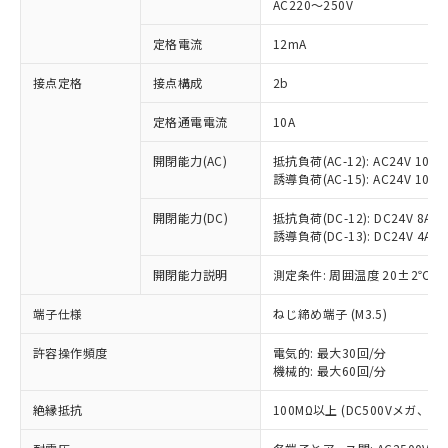
AC220～250V
対応済み：EU RoHS指令（10物質）の
非含有に対応した製品が提供可能な商品で
定格電流
12mA
す。
対応予定：EU RoHS指令（10物質）の非含
接点定格
接点構成
2b
ご利用条件
有に対応した製品に切り替える予定のある
定格通電電流
10A
商品です。
対応予定なし：EU RoHS指令（10物質）の
以下の条件をお読みいただき、同意のうえ
開閉能力(AC)
抵抗負荷(AC-12): AC24V 10A/A
非含有に非対応の商品で、対応品を出す予
誘導負荷(AC-15): AC24V 10A/AC
ご利用ください。
定はありません。
調査・確認中：EU RoHS指令（10物質）の
本サービスは、当社制御機器事業取扱
開閉能力(DC)
抵抗負荷(DC-12): DC24V 8A/DC
※1 中国RoHS○×表
非含有の対応状況を調査中または確認中の
誘導負荷(DC-13): DC24V 4A/DC
商品の当社在庫状況および標準価格
商品です。
(税抜)を提供させていただくもので
「○」：最大均質材料含有率が中国RoHSの
非該当品：ライセンス料など無形物で、有
開閉能力説明
測定条件: 周囲温度 20±2℃、
す。
基準値以下であることを示します。
害物質有無と関係のない商品です。
当社制御機器事業取扱商品の中には、
「×」：最大均質材料含有率が中国RoHSの
仕入先様の事情により、非含有部品として
端子仕様
ねじ締め端子 (M3.5)
本サービスの対象外となる商品もある
基準値を超えていることを示します。
いたものが、含有品と判明した場合などや
当社は、これら貴社製品のうち、外国
ことをご了承ください。
「－」：未確認です。当社販売部門へお問
許容操作頻度
電気的: 最大30回/分
むを得ず変更することがあります。
為替および外国貿易法に定める商品
在庫状況および標準価格照会結果は、
機械的: 最大60回/分
い合わせください。
（以下｢規制貨物等」という）を輸出
記載している更新日時点での社内デー
*EU RoHS指令（10物質）：
または国外への提供する場合は、日本
記
タに基づき作成されるものであり、閲
説明
絶縁抵抗
100MΩ以上 (DC500Vメガ、
鉛(Pb) 1000ppm以下、 水銀(Hg) 1000ppm以下、 カド
*中国RoHS10物質の基準値 (GB/T26572)：
国政府の輸出許可(または役務取引許
号
覧された時点での実際の在庫および標
ミウム(Cd) 100ppm以下、
Pb(鉛) :1000ppm、 Hg(水銀) : 1000ppm、 Cd(カドミウ
可)を取得するなどの必要な手続きを
六価クロム(Cr(Ⅵ)) 1000ppm以下、ポリ臭化ビフェニル
ム) : 100ppm、