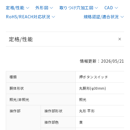
定格/性能
外形図
取りつけ穴加工図
CAD
RoHS/REACH対応状況
規格認証/適合状況
定格/性能
情報更新：2026/05/21
種類
押ボタンスイッチ
胴体形状
丸胴形(φ30mm)
照光/非照光
照光
操作部
操作部形状
丸形 平形
操作部色
黄