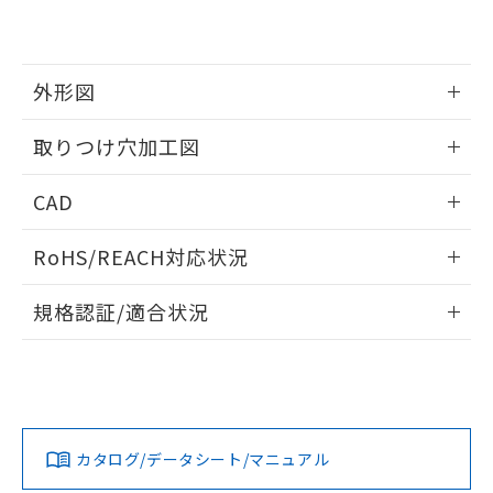
EU RoHS指令（10物質）の非含有証明書
※当社の共同利用者とは、
"個人情報
51物質の非含有証明書（当社基準）
の共同利用に関して"
の「1.共同利
※本証明書は発行日時点で非含有を証明す
用者の範囲」に記載されている法人を
るもので、過去に遡って非含有を証明する
指します。
外形図
ものではありません。
また、RoHS指令のフタル酸エステル類４
情報更新：2026/05/21
取りつけ穴加工図
物質の対応では、対応完了までの期間は出
荷製品に未対応品が混在することから備考
情報更新：2026/05/21
欄に対応日を記載しておりました。
CAD
既に当社にて対応品への在庫切替を完了
していることから、特段のことがない限
ログイン/会員登録いただくと、CADデータをダウンロー
RoHS/REACH対応状況
り、2022年1月12日より割愛しておりま
ドすることができます。
す。
情報更新：2026/7/29
規格認証/適合状況
ログイン/会員登録
EU RoHS
注意事項・凡例
A30NL-MNA-TYA-G202-YEについての規格認証/適合状況につ
いては、「カスタマーサポートセンタ お客様相談室」または
貴社担当オムロン営業員または販売店にお問い合わせくださ
対応状況
対応予定月
※1
※2
い。
ダウンロードデータをご利用いただく前に、以下を必ずお読
みください。
カタログ/データシート/マニュアル
対応済み
ソフトウェアの使用条件
お問い合わせ