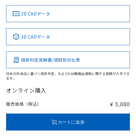
中国 RoHS
注意事項・凡例
2D CADデータ
中国 RoHS表
※1 ※2
3D CADデータ
Pb
Hg
Cd
Cr(VI)
該非判定見解書/項目別対比表
O
O
O
O
日本の外為法に基づく該非判定、およびEAR再輸出規制に関する見解が入手でき
ます。
"対応済み"や非含有の記載がされた商品であっても、流通
在庫等で未対応品が混在する可能性があります。
オンライン購入
非含有品が必要な際は、弊社営業部門もしくは販売店へお
問い合わせください。
¥ 3,080
販売価格（税込）
この製品のRoHS/REACH対応状況ページへ
カートに追加