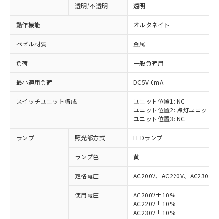
透明/不透明
透明
動作機能
オルタネイト
ベゼル材質
金属
負荷
一般負荷用
最小適用負荷
DC5V 6mA
スイッチユニット構成
ユニット位置1: NC
ユニット位置2: 点灯ユニット
ユニット位置3: NC
ランプ
照光部方式
LEDランプ
ランプ色
黄
定格電圧
AC200V、AC220V、AC230V、
使用電圧
AC200V±10%
AC220V±10%
※1 対応状況
AC230V±10%