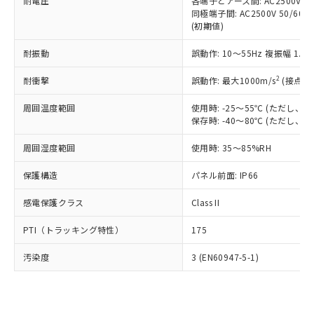
準価格とは異なる場合があることをご
耐電圧
各端子とアース間: AC2500V 50/
類(PBB) 1000ppm以下、ポリ臭化ジフェニルエーテル類
Cr(Ⅵ)(六価クロム) : 1000ppm、 PBBs(ポリ臭化ビフェ
とります。
同極端子間: AC2500V 50/60
了承ください。
(PBDE) 1000ppm以下、フタル酸ビス(2-エチルヘキシ
○
一定数以上の在庫あり
ニル類) : 1000ppm、 PBDEs(ポリ臭化ジフェニルエーテ
当社は規制貨物を破棄する場合は、完
(初期値)
ル) (DEHP)(別名：DOP) 1000ppm以下、フタル酸ブチ
正式な納期状況および標準価格はお客
ル類) : 1000ppm、
ルベンジル（BBP） 1000ppm以下、フタル酸ジブチル
全に破砕するなど、違法に輸出されな
DBP(フタル酸ジブチル) : 1000ppm、 DIBP(フタル酸ジ
様のお取引先、またはお客様担当のオ
（DBP） 1000ppm以下、フタル酸ジイソブチル
イソブチル) : 1000ppm、 BBP(フタル酸ブチルベンジ
△
一定数には満たないが在庫あり
耐振動
誤動作: 10～55Hz 複振幅 1.
いよう必要な手段を講じます。
ムロン制御機器販売店・当社販売員に
(DIBP) 1000ppm以下
ル) : 1000ppm、
当社は貴社製品を、核兵器、ミサイ
但し、RoHS指令で産業用監視および制御機器に対する
DEHP(フタル酸ビス(2-エチルヘキシル)) : 1000ppm
ご相談ください。
2
耐衝撃
適用除外項目は除く。
誤動作: 最大1000m/s
(接点開
ル、化学兵器、生物兵器またはその他
－
在庫なし(最新の在庫状況につ
オムロン制御機器販売店や当社販売拠
フタル酸エステル類の４物質については閾値を超える意
武器並びにこれらの製造装置等に一切
いては、お客様のお取引先、ま
図的な使用がないことを確認しています。
点は「
販売ネットワーク
」をご確認
周囲温度範囲
使用時: -25～55℃ (ただし
※2 環境保護使用期限
使用いたしません。
たはお客様担当のオムロン制御
ください。
保存時: -40～80℃ (ただし
当社は、貴社製品を第三者に販売する
機器販売店・当社販売員にご確
在庫状況および標準価格結果を当社の
※2 対応予定月
「ｅ」：有害物質（10物質）のすべてが基
場合は、上記1、2および3の内容を当
認ください)
事前の承諾なく第三者に漏洩または開
周囲湿度範囲
使用時: 35～85%RH
準値以下であることを示します。
該第三者に通知します。また当社は、
示しないようお願いします。
部品在庫の切り替え状況などにより、予定
「10」：通常の使用状況下において有害物
販売先および販売に係わる関係者が違
保護構造
パネル前面: IP66
マイパーツ機能（部品リスト作成サー
空
受注生産機種、また在庫状況の
月が前後することがあります。
質が外部に漏えいし、環境に深刻な影響を
法に輸出するおそれがある場合は、取
ビス）をご利用いただくには、I-Web
白
情報を公開していない機種
及ぼさない年数を意味します。
り引きをいたしません。
感電保護クラス
Class II
メンバーズにご登録されている必要が
「－」：未確認です。当社販売部門へお問
あります。
い合わせください。
PTI（トラッキング特性）
175
お客様が当ウェブサイト上で当社にご
※3 非含有証明書ダウンロード
登録された部品リストについて、当社
汚染度
3 (EN60947-5-1)
および当社の共同利用者が、当社の製
下記の非含有証明書をダウンロードするこ
品・サービスに関するお客様との取
とができます。
合意する
キャンセル
引・商談に必要な範囲で利用すること
をご了承ください。