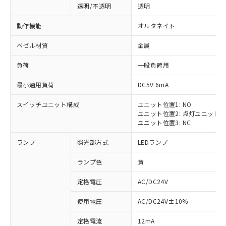
透明/不透明
透明
動作機能
オルタネイト
ベゼル材質
金属
負荷
一般負荷用
最小適用負荷
DC5V 6mA
スイッチユニット構成
ユニット位置1: NO
ユニット位置2: 点灯ユニット
ユニット位置3: NC
ランプ
照光部方式
LEDランプ
ランプ色
黄
定格電圧
AC/DC24V
使用電圧
AC/DC24V±10%
定格電流
12mA