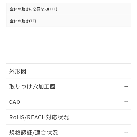
および当社の共同利用者が、当社の製
下記の非含有証明書をダウンロードするこ
品・サービスに関するお客様との取
全体の動きに必要な力(TTF)
とができます。
合意する
キャンセル
引・商談に必要な範囲で利用すること
をご了承ください。
全体の動き(TT)
EU RoHS指令（10物質）の非含有証明書
※当社の共同利用者とは、
"個人情報
51物質の非含有証明書（当社基準）
の共同利用に関して"
の「1.共同利
※本証明書は発行日時点で非含有を証明す
用者の範囲」に記載されている法人を
るもので、過去に遡って非含有を証明する
指します。
ものではありません。
また、RoHS指令のフタル酸エステル類４
物質の対応では、対応完了までの期間は出
荷製品に未対応品が混在することから備考
外形図
欄に対応日を記載しておりました。
情報更新：2026/05/21
既に当社にて対応品への在庫切替を完了
取りつけ穴加工図
していることから、特段のことがない限
り、2022年1月12日より割愛しておりま
情報更新：2026/05/21
CAD
す。
ログイン/会員登録いただくと、CADデータをダウンロー
RoHS/REACH対応状況
ドすることができます。
情報更新：2026/7/29
規格認証/適合状況