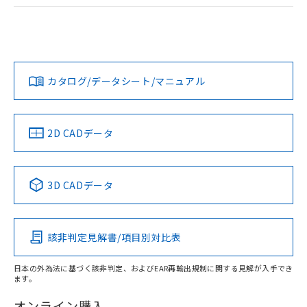
ログイン/会員登録
EU RoHS
注意事項・凡例
A30NL-MNA-TYA-G102-YCについての規格認証/適合状況につ
いては、「カスタマーサポートセンタ お客様相談室」または
貴社担当オムロン営業員または販売店にお問い合わせくださ
対応状況
対応予定月
※1
※2
い。
ダウンロードデータをご利用いただく前に、以下を必ずお読
みください。
カタログ/データシート/マニュアル
対応済み
ソフトウェアの使用条件
お問い合わせ
中国 RoHS
注意事項・凡例
2D CADデータ
中国 RoHS表
※1 ※2
3D CADデータ
Pb
Hg
Cd
Cr(VI)
該非判定見解書/項目別対比表
X
O
O
O
日本の外為法に基づく該非判定、およびEAR再輸出規制に関する見解が入手でき
ます。
"対応済み"や非含有の記載がされた商品であっても、流通
在庫等で未対応品が混在する可能性があります。
オンライン購入