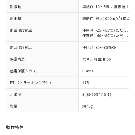
（以下｢規制貨物等」という）を輸出
記載している更新日時点での社内デー
耐振動
誤動作: 10～55Hz 複振幅 1.
*EU RoHS指令（10物質）：
または国外への提供する場合は、日本
記
タに基づき作成されるものであり、閲
説明
鉛(Pb) 1000ppm以下、 水銀(Hg) 1000ppm以下、 カド
*中国RoHS10物質の基準値 (GB/T26572)：
国政府の輸出許可(または役務取引許
号
覧された時点での実際の在庫および標
ミウム(Cd) 100ppm以下、
Pb(鉛) :1000ppm、 Hg(水銀) : 1000ppm、 Cd(カドミウ
2
耐衝撃
誤動作: 最大1000m/s
(接点開
可)を取得するなどの必要な手続きを
六価クロム(Cr(Ⅵ)) 1000ppm以下、ポリ臭化ビフェニル
ム) : 100ppm、
準価格とは異なる場合があることをご
類(PBB) 1000ppm以下、ポリ臭化ジフェニルエーテル類
Cr(Ⅵ)(六価クロム) : 1000ppm、 PBBs(ポリ臭化ビフェ
とります。
了承ください。
(PBDE) 1000ppm以下、フタル酸ビス(2-エチルヘキシ
周囲温度範囲
使用時: -25～55℃ (ただし
○
一定数以上の在庫あり
ニル類) : 1000ppm、 PBDEs(ポリ臭化ジフェニルエーテ
当社は規制貨物を破棄する場合は、完
ル) (DEHP)(別名：DOP) 1000ppm以下、フタル酸ブチ
正式な納期状況および標準価格はお客
ル類) : 1000ppm、
保存時: -40～80℃ (ただし
ルベンジル（BBP） 1000ppm以下、フタル酸ジブチル
全に破砕するなど、違法に輸出されな
DBP(フタル酸ジブチル) : 1000ppm、 DIBP(フタル酸ジ
様のお取引先、またはお客様担当のオ
（DBP） 1000ppm以下、フタル酸ジイソブチル
イソブチル) : 1000ppm、 BBP(フタル酸ブチルベンジ
△
一定数には満たないが在庫あり
いよう必要な手段を講じます。
周囲湿度範囲
使用時: 35～85%RH
ムロン制御機器販売店・当社販売員に
(DIBP) 1000ppm以下
ル) : 1000ppm、
当社は貴社製品を、核兵器、ミサイ
但し、RoHS指令で産業用監視および制御機器に対する
DEHP(フタル酸ビス(2-エチルヘキシル)) : 1000ppm
ご相談ください。
適用除外項目は除く。
ル、化学兵器、生物兵器またはその他
保護構造
パネル前面: IP66
－
在庫なし(最新の在庫状況につ
オムロン制御機器販売店や当社販売拠
フタル酸エステル類の４物質については閾値を超える意
武器並びにこれらの製造装置等に一切
いては、お客様のお取引先、ま
図的な使用がないことを確認しています。
点は「
販売ネットワーク
」をご確認
※2 環境保護使用期限
感電保護クラス
Class II
使用いたしません。
たはお客様担当のオムロン制御
ください。
当社は、貴社製品を第三者に販売する
機器販売店・当社販売員にご確
在庫状況および標準価格結果を当社の
PTI（トラッキング特性）
175
※2 対応予定月
「ｅ」：有害物質（10物質）のすべてが基
場合は、上記1、2および3の内容を当
認ください)
事前の承諾なく第三者に漏洩または開
準値以下であることを示します。
該第三者に通知します。また当社は、
示しないようお願いします。
汚染度
3 (EN60947-5-1)
部品在庫の切り替え状況などにより、予定
「10」：通常の使用状況下において有害物
販売先および販売に係わる関係者が違
マイパーツ機能（部品リスト作成サー
空
受注生産機種、また在庫状況の
月が前後することがあります。
質が外部に漏えいし、環境に深刻な影響を
法に輸出するおそれがある場合は、取
ビス）をご利用いただくには、I-Web
白
情報を公開していない機種
質量
約75g
及ぼさない年数を意味します。
り引きをいたしません。
メンバーズにご登録されている必要が
「－」：未確認です。当社販売部門へお問
あります。
い合わせください。
お客様が当ウェブサイト上で当社にご
動作特性
※3 非含有証明書ダウンロード
登録された部品リストについて、当社