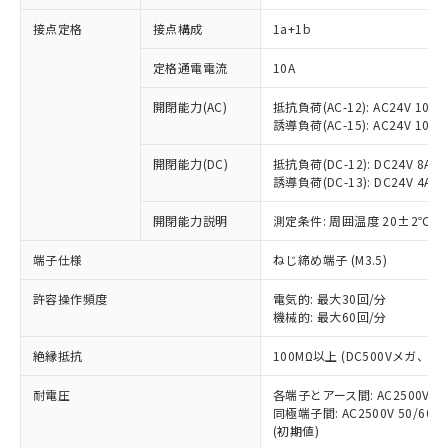
接点定格
接点構成
1a+1b
※1 対応状況
定格通電電流
10A
対応済み：EU RoHS指令（10物質）の
開閉能力(AC)
抵抗負荷(AC-12): AC24V 10A/A
非含有に対応した製品が提供可能な商品で
誘導負荷(AC-15): AC24V 10A/AC
す。
対応予定：EU RoHS指令（10物質）の非含
開閉能力(DC)
抵抗負荷(DC-12): DC24V 8A/DC
ご利用条件
有に対応した製品に切り替える予定のある
誘導負荷(DC-13): DC24V 4A/DC
商品です。
対応予定なし：EU RoHS指令（10物質）の
開閉能力説明
測定条件: 周囲温度 20±2℃、
以下の条件をお読みいただき、同意のうえ
非含有に非対応の商品で、対応品を出す予
ご利用ください。
端子仕様
ねじ締め端子 (M3.5)
定はありません。
調査・確認中：EU RoHS指令（10物質）の
本サービスは、当社制御機器事業取扱
※1 中国RoHS○×表
許容操作頻度
電気的: 最大30回/分
非含有の対応状況を調査中または確認中の
商品の当社在庫状況および標準価格
機械的: 最大60回/分
商品です。
(税抜)を提供させていただくもので
「○」：最大均質材料含有率が中国RoHSの
非該当品：ライセンス料など無形物で、有
す。
絶縁抵抗
100MΩ以上 (DC500Vメガ、
基準値以下であることを示します。
害物質有無と関係のない商品です。
当社制御機器事業取扱商品の中には、
「×」：最大均質材料含有率が中国RoHSの
仕入先様の事情により、非含有部品として
耐電圧
各端子とアース間: AC2500V 50/
本サービスの対象外となる商品もある
基準値を超えていることを示します。
いたものが、含有品と判明した場合などや
当社は、これら貴社製品のうち、外国
同極端子間: AC2500V 50/60
ことをご了承ください。
「－」：未確認です。当社販売部門へお問
むを得ず変更することがあります。
(初期値)
為替および外国貿易法に定める商品
在庫状況および標準価格照会結果は、
い合わせください。