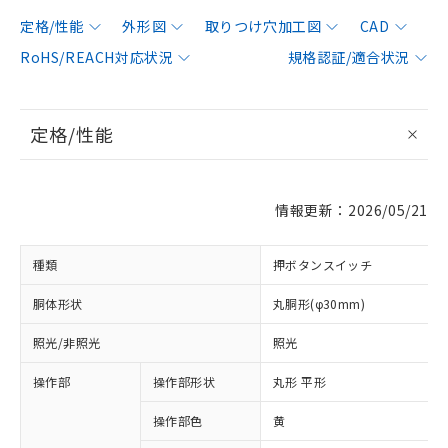
定格/性能
外形図
取りつけ穴加工図
CAD
RoHS/REACH対応状況
規格認証/適合状況
定格/性能
情報更新：2026/05/21
種類
押ボタンスイッチ
胴体形状
丸胴形(φ30mm)
照光/非照光
照光
操作部
操作部形状
丸形 平形
操作部色
黄