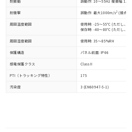
当社は規制貨物を破棄する場合は、完
耐振動
ル) (DEHP)(別名：DOP) 1000ppm以下、フタル酸ブチ
誤動作: 10～55Hz 複振幅 1.
正式な納期状況および標準価格はお客
ル類) : 1000ppm、
ルベンジル（BBP） 1000ppm以下、フタル酸ジブチル
全に破砕するなど、違法に輸出されな
DBP(フタル酸ジブチル) : 1000ppm、 DIBP(フタル酸ジ
様のお取引先、またはお客様担当のオ
（DBP） 1000ppm以下、フタル酸ジイソブチル
イソブチル) : 1000ppm、 BBP(フタル酸ブチルベンジ
△
一定数には満たないが在庫あり
いよう必要な手段を講じます。
2
耐衝撃
誤動作: 最大1000m/s
(接点開
ムロン制御機器販売店・当社販売員に
(DIBP) 1000ppm以下
ル) : 1000ppm、
当社は貴社製品を、核兵器、ミサイ
但し、RoHS指令で産業用監視および制御機器に対する
DEHP(フタル酸ビス(2-エチルヘキシル)) : 1000ppm
ご相談ください。
適用除外項目は除く。
周囲温度範囲
使用時: -25～55℃ (ただし
ル、化学兵器、生物兵器またはその他
－
在庫なし(最新の在庫状況につ
オムロン制御機器販売店や当社販売拠
フタル酸エステル類の４物質については閾値を超える意
保存時: -40～80℃ (ただし
武器並びにこれらの製造装置等に一切
いては、お客様のお取引先、ま
図的な使用がないことを確認しています。
点は「
販売ネットワーク
」をご確認
※2 環境保護使用期限
使用いたしません。
たはお客様担当のオムロン制御
ください。
周囲湿度範囲
使用時: 35～85%RH
当社は、貴社製品を第三者に販売する
機器販売店・当社販売員にご確
在庫状況および標準価格結果を当社の
※2 対応予定月
「ｅ」：有害物質（10物質）のすべてが基
場合は、上記1、2および3の内容を当
認ください)
事前の承諾なく第三者に漏洩または開
保護構造
パネル前面: IP66
準値以下であることを示します。
該第三者に通知します。また当社は、
示しないようお願いします。
部品在庫の切り替え状況などにより、予定
「10」：通常の使用状況下において有害物
販売先および販売に係わる関係者が違
マイパーツ機能（部品リスト作成サー
感電保護クラス
Class II
空
受注生産機種、また在庫状況の
月が前後することがあります。
質が外部に漏えいし、環境に深刻な影響を
法に輸出するおそれがある場合は、取
ビス）をご利用いただくには、I-Web
白
情報を公開していない機種
及ぼさない年数を意味します。
り引きをいたしません。
PTI（トラッキング特性）
175
メンバーズにご登録されている必要が
「－」：未確認です。当社販売部門へお問
あります。
い合わせください。
汚染度
3 (EN60947-5-1)
お客様が当ウェブサイト上で当社にご
※3 非含有証明書ダウンロード
登録された部品リストについて、当社
および当社の共同利用者が、当社の製
下記の非含有証明書をダウンロードするこ
品・サービスに関するお客様との取
とができます。
合意する
キャンセル
引・商談に必要な範囲で利用すること
をご了承ください。
EU RoHS指令（10物質）の非含有証明書
※当社の共同利用者とは、
"個人情報
51物質の非含有証明書（当社基準）