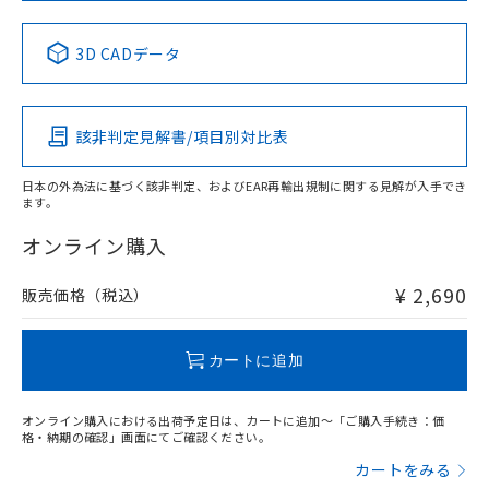
中国 RoHS表
※1 ※2
3D CADデータ
Pb
Hg
Cd
Cr(VI)
該非判定見解書/項目別対比表
X
O
O
O
日本の外為法に基づく該非判定、およびEAR再輸出規制に関する見解が入手でき
ます。
"対応済み"や非含有の記載がされた商品であっても、流通
在庫等で未対応品が混在する可能性があります。
オンライン購入
非含有品が必要な際は、弊社営業部門もしくは販売店へお
問い合わせください。
¥ 2,690
販売価格（税込）
この製品のRoHS/REACH対応状況ページへ
カートに追加
オンライン購入における出荷予定日は、カートに追加～「ご購入手続き：価
格・納期の確認」画面にてご確認ください。
カートをみる