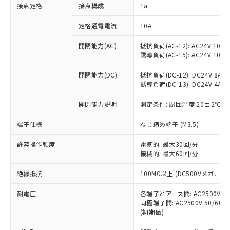
非含有に対応した製品が提供可能な商品で
接点定格
接点構成
1a
す。
対応予定：EU RoHS指令（10物質）の非含
定格通電電流
10A
ご利用条件
有に対応した製品に切り替える予定のある
商品です。
開閉能力(AC)
抵抗負荷(AC-12): AC24V 10A/A
誘導負荷(AC-15): AC24V 10A/AC
対応予定なし：EU RoHS指令（10物質）の
以下の条件をお読みいただき、同意のうえ
非含有に非対応の商品で、対応品を出す予
ご利用ください。
開閉能力(DC)
抵抗負荷(DC-12): DC24V 8A/DC
定はありません。
誘導負荷(DC-13): DC24V 4A/DC
調査・確認中：EU RoHS指令（10物質）の
本サービスは、当社制御機器事業取扱
※1 中国RoHS○×表
非含有の対応状況を調査中または確認中の
商品の当社在庫状況および標準価格
開閉能力説明
測定条件: 周囲温度 20±2℃、
商品です。
(税抜)を提供させていただくもので
「○」：最大均質材料含有率が中国RoHSの
非該当品：ライセンス料など無形物で、有
端子仕様
ねじ締め端子 (M3.5)
す。
基準値以下であることを示します。
害物質有無と関係のない商品です。
当社制御機器事業取扱商品の中には、
「×」：最大均質材料含有率が中国RoHSの
仕入先様の事情により、非含有部品として
許容操作頻度
電気的: 最大30回/分
本サービスの対象外となる商品もある
基準値を超えていることを示します。
いたものが、含有品と判明した場合などや
機械的: 最大60回/分
当社は、これら貴社製品のうち、外国
ことをご了承ください。
「－」：未確認です。当社販売部門へお問
むを得ず変更することがあります。
為替および外国貿易法に定める商品
在庫状況および標準価格照会結果は、
い合わせください。
絶縁抵抗
100MΩ以上 (DC500Vメガ、
（以下｢規制貨物等」という）を輸出
記載している更新日時点での社内デー
*EU RoHS指令（10物質）：
または国外への提供する場合は、日本
記
タに基づき作成されるものであり、閲
説明
耐電圧
鉛(Pb) 1000ppm以下、 水銀(Hg) 1000ppm以下、 カド
各端子とアース間: AC2500V 50/
*中国RoHS10物質の基準値 (GB/T26572)：
国政府の輸出許可(または役務取引許
号
覧された時点での実際の在庫および標
ミウム(Cd) 100ppm以下、
Pb(鉛) :1000ppm、 Hg(水銀) : 1000ppm、 Cd(カドミウ
同極端子間: AC2500V 50/60
可)を取得するなどの必要な手続きを
六価クロム(Cr(Ⅵ)) 1000ppm以下、ポリ臭化ビフェニル
ム) : 100ppm、
準価格とは異なる場合があることをご
(初期値)
類(PBB) 1000ppm以下、ポリ臭化ジフェニルエーテル類
Cr(Ⅵ)(六価クロム) : 1000ppm、 PBBs(ポリ臭化ビフェ
とります。
了承ください。
(PBDE) 1000ppm以下、フタル酸ビス(2-エチルヘキシ
○
一定数以上の在庫あり
ニル類) : 1000ppm、 PBDEs(ポリ臭化ジフェニルエーテ