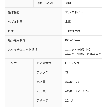
透明/不透明
透明
動作機能
オルタネイト
ベゼル材質
金属
負荷
一般負荷用
最小適用負荷
DC5V 6mA
スイッチユニット構成
ユニット位置1: NO
ユニット位置2: 点灯ユニット
ランプ
照光部方式
LEDランプ
ランプ色
黄
定格電圧
AC/DC12V
使用電圧
AC/DC12V±10%
※1 対応状況
定格電流
12mA
対応済み：EU RoHS指令（10物質）の