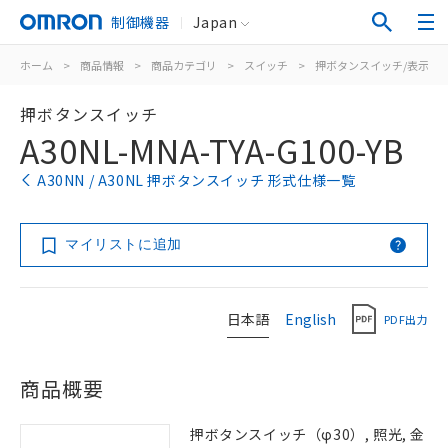
制御機器
Japan
ホーム
>
商品情報
>
商品カテゴリ
>
スイッチ
>
押ボタンスイッチ/表示灯
押ボタンスイッチ
A30NL-MNA-TYA-G100-YB
A30NN / A30NL 押ボタンスイッチ 形式仕様一覧
マイリストに追加
日本語
English
PDF出力
商品概要
押ボタンスイッチ（φ30）, 照光, 金