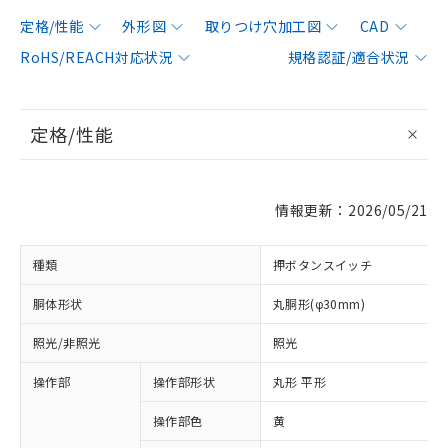
定格/性能
外形図
取りつけ穴加工図
CAD
RoHS/REACH対応状況
規格認証/適合状況
定格/性能
情報更新：2026/05/21
種類
押ボタンスイッチ
胴体形状
丸胴形(φ30mm)
照光/非照光
照光
操作部
操作部形状
丸形 平形
操作部色
黄