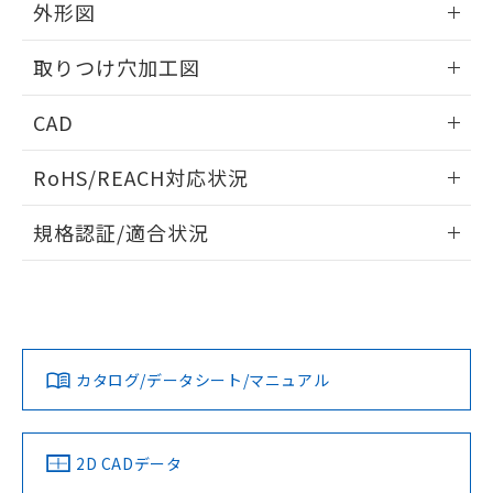
の共同利用に関して"
の「1.共同利
外形図
※本証明書は発行日時点で非含有を証明す
用者の範囲」に記載されている法人を
るもので、過去に遡って非含有を証明する
指します。
情報更新：2026/05/21
ものではありません。
取りつけ穴加工図
また、RoHS指令のフタル酸エステル類４
物質の対応では、対応完了までの期間は出
情報更新：2026/05/21
CAD
荷製品に未対応品が混在することから備考
欄に対応日を記載しておりました。
ログイン/会員登録いただくと、CADデータをダウンロー
RoHS/REACH対応状況
既に当社にて対応品への在庫切替を完了
ドすることができます。
していることから、特段のことがない限
情報更新：2026/7/29
り、2022年1月12日より割愛しておりま
規格認証/適合状況
す。
ログイン/会員登録
EU RoHS
注意事項・凡例
A30NL-MNA-TYA-G100-YBについての規格認証/適合状況に
ついては、「カスタマーサポートセンタ お客様相談室」また
は貴社担当オムロン営業員または販売店にお問い合わせくだ
対応状況
対応予定月
※1
※2
さい。
ダウンロードデータをご利用いただく前に、以下を必ずお読
みください。
カタログ/データシート/マニュアル
対応済み
ソフトウェアの使用条件
お問い合わせ
中国 RoHS
注意事項・凡例
2D CADデータ