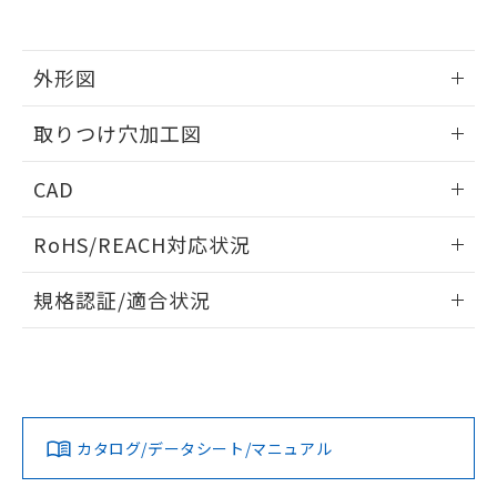
EU RoHS指令（10物質）の非含有証明書
※当社の共同利用者とは、
"個人情報
51物質の非含有証明書（当社基準）
の共同利用に関して"
の「1.共同利
※本証明書は発行日時点で非含有を証明す
用者の範囲」に記載されている法人を
るもので、過去に遡って非含有を証明する
外形図
指します。
ものではありません。
また、RoHS指令のフタル酸エステル類４
情報更新：2026/05/21
取りつけ穴加工図
物質の対応では、対応完了までの期間は出
荷製品に未対応品が混在することから備考
情報更新：2026/05/21
CAD
欄に対応日を記載しておりました。
既に当社にて対応品への在庫切替を完了
ログイン/会員登録いただくと、CADデータをダウンロー
していることから、特段のことがない限
RoHS/REACH対応状況
ドすることができます。
り、2022年1月12日より割愛しておりま
す。
情報更新：2026/7/29
規格認証/適合状況
ログイン/会員登録
EU RoHS
注意事項・凡例
A30NL-MNA-TWA-P202-WCについての規格認証/適合状況に
ついては、「カスタマーサポートセンタ お客様相談室」また
は貴社担当オムロン営業員または販売店にお問い合わせくだ
対応状況
対応予定月
※1
※2
さい。
ダウンロードデータをご利用いただく前に、以下を必ずお読
みください。
カタログ/データシート/マニュアル
対応済み
ソフトウェアの使用条件
お問い合わせ