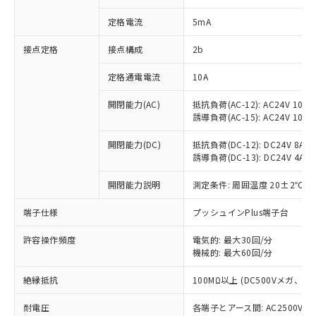
対応済み：EU RoHS指令（10物質）の
定格電流
5mA
非含有に対応した製品が提供可能な商品で
す。
接点定格
接点構成
2b
対応予定：EU RoHS指令（10物質）の非含
ご利用条件
有に対応した製品に切り替える予定のある
定格通電電流
10A
商品です。
対応予定なし：EU RoHS指令（10物質）の
開閉能力(AC)
抵抗負荷(AC-12): AC24V 10A/A
以下の条件をお読みいただき、同意のうえ
非含有に非対応の商品で、対応品を出す予
誘導負荷(AC-15): AC24V 10A/AC
ご利用ください。
定はありません。
調査・確認中：EU RoHS指令（10物質）の
開閉能力(DC)
抵抗負荷(DC-12): DC24V 8A/DC
本サービスは、当社制御機器事業取扱
※1 中国RoHS○×表
非含有の対応状況を調査中または確認中の
誘導負荷(DC-13): DC24V 4A/DC
商品の当社在庫状況および標準価格
商品です。
(税抜)を提供させていただくもので
「○」：最大均質材料含有率が中国RoHSの
開閉能力説明
測定条件: 周囲温度 20±2℃、
非該当品：ライセンス料など無形物で、有
す。
基準値以下であることを示します。
害物質有無と関係のない商品です。
当社制御機器事業取扱商品の中には、
端子仕様
プッシュインPlus端子台
「×」：最大均質材料含有率が中国RoHSの
仕入先様の事情により、非含有部品として
本サービスの対象外となる商品もある
基準値を超えていることを示します。
いたものが、含有品と判明した場合などや
当社は、これら貴社製品のうち、外国
ことをご了承ください。
許容操作頻度
電気的: 最大30回/分
「－」：未確認です。当社販売部門へお問
むを得ず変更することがあります。
為替および外国貿易法に定める商品
在庫状況および標準価格照会結果は、
機械的: 最大60回/分
い合わせください。
（以下｢規制貨物等」という）を輸出
記載している更新日時点での社内デー
*EU RoHS指令（10物質）：
または国外への提供する場合は、日本
絶縁抵抗
100MΩ以上 (DC500Vメガ、
記
タに基づき作成されるものであり、閲
説明
鉛(Pb) 1000ppm以下、 水銀(Hg) 1000ppm以下、 カド
*中国RoHS10物質の基準値 (GB/T26572)：
国政府の輸出許可(または役務取引許
号
覧された時点での実際の在庫および標
ミウム(Cd) 100ppm以下、
Pb(鉛) :1000ppm、 Hg(水銀) : 1000ppm、 Cd(カドミウ
可)を取得するなどの必要な手続きを
耐電圧
各端子とアース間: AC2500V 50/
六価クロム(Cr(Ⅵ)) 1000ppm以下、ポリ臭化ビフェニル
ム) : 100ppm、
準価格とは異なる場合があることをご