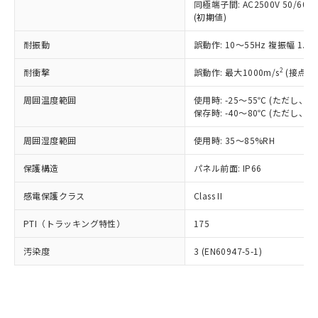
類(PBB) 1000ppm以下、ポリ臭化ジフェニルエーテル類
同極端子間: AC2500V 50/60
Cr(Ⅵ)(六価クロム) : 1000ppm、 PBBs(ポリ臭化ビフェ
とります。
了承ください。
(PBDE) 1000ppm以下、フタル酸ビス(2-エチルヘキシ
○
一定数以上の在庫あり
ニル類) : 1000ppm、 PBDEs(ポリ臭化ジフェニルエーテ
(初期値)
当社は規制貨物を破棄する場合は、完
ル) (DEHP)(別名：DOP) 1000ppm以下、フタル酸ブチ
正式な納期状況および標準価格はお客
ル類) : 1000ppm、
ルベンジル（BBP） 1000ppm以下、フタル酸ジブチル
全に破砕するなど、違法に輸出されな
DBP(フタル酸ジブチル) : 1000ppm、 DIBP(フタル酸ジ
様のお取引先、またはお客様担当のオ
耐振動
誤動作: 10～55Hz 複振幅 1.
（DBP） 1000ppm以下、フタル酸ジイソブチル
イソブチル) : 1000ppm、 BBP(フタル酸ブチルベンジ
△
一定数には満たないが在庫あり
いよう必要な手段を講じます。
ムロン制御機器販売店・当社販売員に
(DIBP) 1000ppm以下
ル) : 1000ppm、
当社は貴社製品を、核兵器、ミサイ
但し、RoHS指令で産業用監視および制御機器に対する
DEHP(フタル酸ビス(2-エチルヘキシル)) : 1000ppm
ご相談ください。
2
耐衝撃
誤動作: 最大1000m/s
(接点開
適用除外項目は除く。
ル、化学兵器、生物兵器またはその他
－
在庫なし(最新の在庫状況につ
オムロン制御機器販売店や当社販売拠
フタル酸エステル類の４物質については閾値を超える意
武器並びにこれらの製造装置等に一切
いては、お客様のお取引先、ま
図的な使用がないことを確認しています。
点は「
販売ネットワーク
」をご確認
周囲温度範囲
使用時: -25～55℃ (ただし
※2 環境保護使用期限
使用いたしません。
たはお客様担当のオムロン制御
保存時: -40～80℃ (ただし
ください。
当社は、貴社製品を第三者に販売する
機器販売店・当社販売員にご確
在庫状況および標準価格結果を当社の
※2 対応予定月
「ｅ」：有害物質（10物質）のすべてが基
場合は、上記1、2および3の内容を当
周囲湿度範囲
使用時: 35～85%RH
認ください)
事前の承諾なく第三者に漏洩または開
準値以下であることを示します。
該第三者に通知します。また当社は、
示しないようお願いします。
部品在庫の切り替え状況などにより、予定
「10」：通常の使用状況下において有害物
保護構造
パネル前面: IP66
販売先および販売に係わる関係者が違
マイパーツ機能（部品リスト作成サー
空
受注生産機種、また在庫状況の
月が前後することがあります。
質が外部に漏えいし、環境に深刻な影響を
法に輸出するおそれがある場合は、取
ビス）をご利用いただくには、I-Web
白
情報を公開していない機種
感電保護クラス
Class II
及ぼさない年数を意味します。
り引きをいたしません。
メンバーズにご登録されている必要が
「－」：未確認です。当社販売部門へお問
あります。
PTI（トラッキング特性）
175
い合わせください。
お客様が当ウェブサイト上で当社にご
※3 非含有証明書ダウンロード
登録された部品リストについて、当社
汚染度
3 (EN60947-5-1)
および当社の共同利用者が、当社の製
下記の非含有証明書をダウンロードするこ
品・サービスに関するお客様との取
とができます。
合意する
キャンセル
引・商談に必要な範囲で利用すること
をご了承ください。