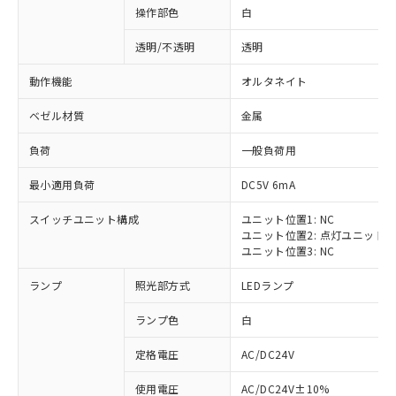
操作部色
白
透明/不透明
透明
動作機能
オルタネイト
ベゼル材質
金属
負荷
一般負荷用
最小適用負荷
DC5V 6mA
スイッチユニット構成
ユニット位置1: NC
ユニット位置2: 点灯ユニット
ユニット位置3: NC
ランプ
照光部方式
LEDランプ
ランプ色
白
定格電圧
AC/DC24V
※1 対応状況
使用電圧
AC/DC24V±10%