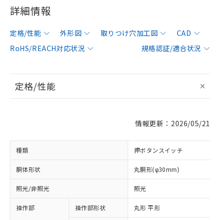
詳細情報
定格/性能
外形図
取りつけ穴加工図
CAD
RoHS/REACH対応状況
規格認証/適合状況
定格/性能
情報更新：2026/05/21
種類
押ボタンスイッチ
胴体形状
丸胴形(φ30mm)
照光/非照光
照光
操作部
操作部形状
丸形 平形