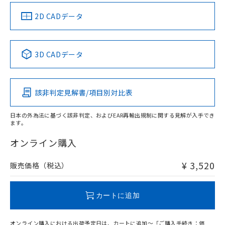
中国 RoHS
注意事項・凡例
2D CADデータ
中国 RoHS表
※1 ※2
3D CADデータ
Pb
Hg
Cd
Cr(VI)
該非判定見解書/項目別対比表
X
O
O
O
日本の外為法に基づく該非判定、およびEAR再輸出規制に関する見解が入手でき
ます。
"対応済み"や非含有の記載がされた商品であっても、流通
在庫等で未対応品が混在する可能性があります。
オンライン購入
非含有品が必要な際は、弊社営業部門もしくは販売店へお
問い合わせください。
¥ 3,520
販売価格（税込）
この製品のRoHS/REACH対応状況ページへ
カートに追加
オンライン購入における出荷予定日は、カートに追加～「ご購入手続き：価