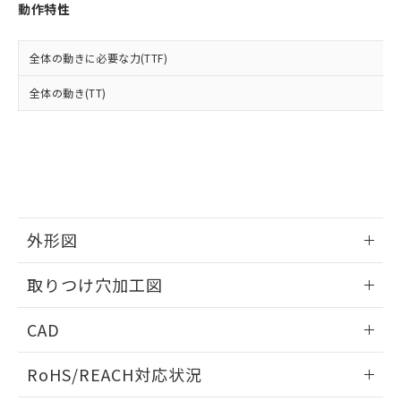
登録された部品リストについて、当社
動作特性
および当社の共同利用者が、当社の製
下記の非含有証明書をダウンロードするこ
品・サービスに関するお客様との取
とができます。
合意する
キャンセル
引・商談に必要な範囲で利用すること
全体の動きに必要な力(TTF)
をご了承ください。
EU RoHS指令（10物質）の非含有証明書
全体の動き(TT)
※当社の共同利用者とは、
"個人情報
51物質の非含有証明書（当社基準）
の共同利用に関して"
の「1.共同利
※本証明書は発行日時点で非含有を証明す
用者の範囲」に記載されている法人を
るもので、過去に遡って非含有を証明する
指します。
ものではありません。
また、RoHS指令のフタル酸エステル類４
物質の対応では、対応完了までの期間は出
荷製品に未対応品が混在することから備考
外形図
欄に対応日を記載しておりました。
既に当社にて対応品への在庫切替を完了
情報更新：2026/05/21
していることから、特段のことがない限
取りつけ穴加工図
り、2022年1月12日より割愛しておりま
す。
情報更新：2026/05/21
CAD
ログイン/会員登録いただくと、CADデータをダウンロー
RoHS/REACH対応状況
ドすることができます。