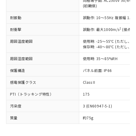
同極端子間: AC2500V 50/60
為替および外国貿易法に定める商品
在庫状況および標準価格照会結果は、
い合わせください。
(初期値)
（以下｢規制貨物等」という）を輸出
記載している更新日時点での社内デー
*EU RoHS指令（10物質）：
または国外への提供する場合は、日本
記
タに基づき作成されるものであり、閲
説明
鉛(Pb) 1000ppm以下、 水銀(Hg) 1000ppm以下、 カド
耐振動
誤動作: 10～55Hz 複振幅 1.
*中国RoHS10物質の基準値 (GB/T26572)：
国政府の輸出許可(または役務取引許
号
覧された時点での実際の在庫および標
ミウム(Cd) 100ppm以下、
Pb(鉛) :1000ppm、 Hg(水銀) : 1000ppm、 Cd(カドミウ
可)を取得するなどの必要な手続きを
六価クロム(Cr(Ⅵ)) 1000ppm以下、ポリ臭化ビフェニル
ム) : 100ppm、
準価格とは異なる場合があることをご
2
耐衝撃
誤動作: 最大1000m/s
(接点開
類(PBB) 1000ppm以下、ポリ臭化ジフェニルエーテル類
Cr(Ⅵ)(六価クロム) : 1000ppm、 PBBs(ポリ臭化ビフェ
とります。
了承ください。
(PBDE) 1000ppm以下、フタル酸ビス(2-エチルヘキシ
○
一定数以上の在庫あり
ニル類) : 1000ppm、 PBDEs(ポリ臭化ジフェニルエーテ
当社は規制貨物を破棄する場合は、完
ル) (DEHP)(別名：DOP) 1000ppm以下、フタル酸ブチ
正式な納期状況および標準価格はお客
ル類) : 1000ppm、
周囲温度範囲
使用時: -25～55℃ (ただし
ルベンジル（BBP） 1000ppm以下、フタル酸ジブチル
全に破砕するなど、違法に輸出されな
DBP(フタル酸ジブチル) : 1000ppm、 DIBP(フタル酸ジ
保存時: -40～80℃ (ただし
様のお取引先、またはお客様担当のオ
（DBP） 1000ppm以下、フタル酸ジイソブチル
イソブチル) : 1000ppm、 BBP(フタル酸ブチルベンジ
△
一定数には満たないが在庫あり
いよう必要な手段を講じます。
ムロン制御機器販売店・当社販売員に
(DIBP) 1000ppm以下
ル) : 1000ppm、
当社は貴社製品を、核兵器、ミサイ
但し、RoHS指令で産業用監視および制御機器に対する
周囲湿度範囲
使用時: 35～85%RH
DEHP(フタル酸ビス(2-エチルヘキシル)) : 1000ppm
ご相談ください。
適用除外項目は除く。
ル、化学兵器、生物兵器またはその他
－
在庫なし(最新の在庫状況につ
オムロン制御機器販売店や当社販売拠
フタル酸エステル類の４物質については閾値を超える意
保護構造
パネル前面: IP66
武器並びにこれらの製造装置等に一切
いては、お客様のお取引先、ま
図的な使用がないことを確認しています。
点は「
販売ネットワーク
」をご確認
※2 環境保護使用期限
使用いたしません。
たはお客様担当のオムロン制御
ください。
感電保護クラス
Class II
当社は、貴社製品を第三者に販売する
機器販売店・当社販売員にご確
在庫状況および標準価格結果を当社の
※2 対応予定月
「ｅ」：有害物質（10物質）のすべてが基
場合は、上記1、2および3の内容を当
認ください)
事前の承諾なく第三者に漏洩または開
PTI（トラッキング特性）
175
準値以下であることを示します。
該第三者に通知します。また当社は、
示しないようお願いします。
部品在庫の切り替え状況などにより、予定
「10」：通常の使用状況下において有害物
販売先および販売に係わる関係者が違
マイパーツ機能（部品リスト作成サー
空
受注生産機種、また在庫状況の
汚染度
3 (EN60947-5-1)
月が前後することがあります。
質が外部に漏えいし、環境に深刻な影響を
法に輸出するおそれがある場合は、取
ビス）をご利用いただくには、I-Web
白
情報を公開していない機種
及ぼさない年数を意味します。
り引きをいたしません。
メンバーズにご登録されている必要が
質量
約75g
「－」：未確認です。当社販売部門へお問
あります。
い合わせください。
お客様が当ウェブサイト上で当社にご
※3 非含有証明書ダウンロード