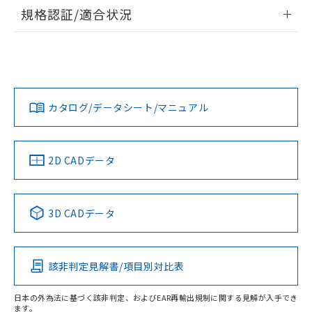
情報更新：2026/7/29
規格認証/適合状況
ログイン/会員登録
EU RoHS
注意事項・凡例
A30NL-MNA-TWA-P102-YDについての規格認証/適合状況に
ついては、「カスタマーサポートセンタ お客様相談室」また
は貴社担当オムロン営業員または販売店にお問い合わせくだ
対応状況
対応予定月
※1
※2
さい。
ダウンロードデータをご利用いただく前に、以下を必ずお読
みください。
カタログ/データシート/マニュアル
対応済み
ソフトウェアの使用条件
お問い合わせ
中国 RoHS
注意事項・凡例
2D CADデータ
中国 RoHS表
※1 ※2
3D CADデータ
Pb
Hg
Cd
Cr(VI)
該非判定見解書/項目別対比表
O
O
O
O
日本の外為法に基づく該非判定、およびEAR再輸出規制に関する見解が入手でき
ます。