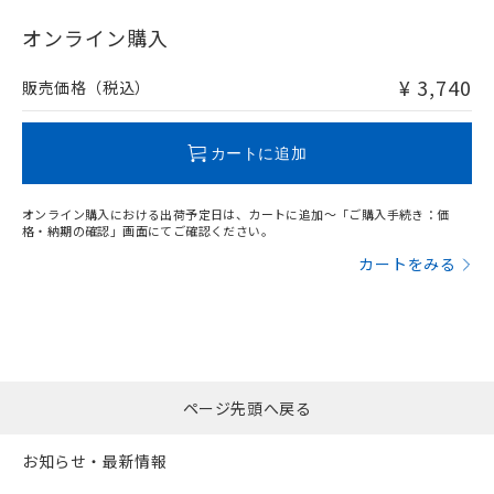
"対応済み"や非含有の記載がされた商品であっても、流通
在庫等で未対応品が混在する可能性があります。
オンライン購入
非含有品が必要な際は、弊社営業部門もしくは販売店へお
問い合わせください。
¥ 3,740
販売価格（税込）
この製品のRoHS/REACH対応状況ページへ
カートに追加
オンライン購入における出荷予定日は、カートに追加～「ご購入手続き：価
格・納期の確認」画面にてご確認ください。
カートをみる
ページ先頭へ戻る
お知らせ・最新情報