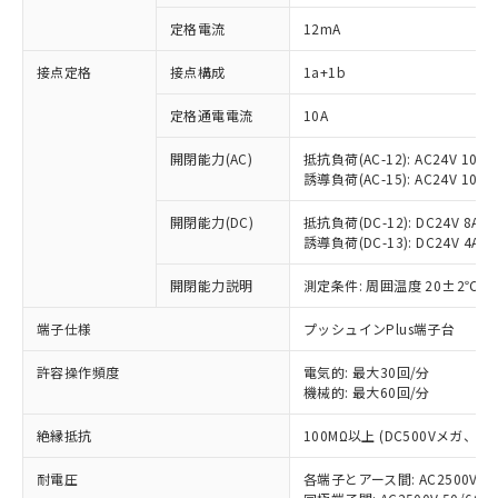
定格電流
12mA
接点定格
接点構成
1a+1b
※1 対応状況
定格通電電流
10A
対応済み：EU RoHS指令（10物質）の
非含有に対応した製品が提供可能な商品で
開閉能力(AC)
抵抗負荷(AC-12): AC24V 10A/A
す。
誘導負荷(AC-15): AC24V 10A/AC
対応予定：EU RoHS指令（10物質）の非含
ご利用条件
有に対応した製品に切り替える予定のある
開閉能力(DC)
抵抗負荷(DC-12): DC24V 8A/DC
商品です。
誘導負荷(DC-13): DC24V 4A/DC
対応予定なし：EU RoHS指令（10物質）の
以下の条件をお読みいただき、同意のうえ
開閉能力説明
測定条件: 周囲温度 20±2℃、
非含有に非対応の商品で、対応品を出す予
ご利用ください。
定はありません。
端子仕様
プッシュインPlus端子台
調査・確認中：EU RoHS指令（10物質）の
本サービスは、当社制御機器事業取扱
※1 中国RoHS○×表
非含有の対応状況を調査中または確認中の
商品の当社在庫状況および標準価格
許容操作頻度
電気的: 最大30回/分
商品です。
(税抜)を提供させていただくもので
機械的: 最大60回/分
「○」：最大均質材料含有率が中国RoHSの
非該当品：ライセンス料など無形物で、有
す。
基準値以下であることを示します。
害物質有無と関係のない商品です。
絶縁抵抗
100MΩ以上 (DC500Vメガ、
当社制御機器事業取扱商品の中には、
「×」：最大均質材料含有率が中国RoHSの
仕入先様の事情により、非含有部品として
本サービスの対象外となる商品もある
基準値を超えていることを示します。
いたものが、含有品と判明した場合などや
当社は、これら貴社製品のうち、外国
耐電圧
各端子とアース間: AC2500V 50/
ことをご了承ください。
「－」：未確認です。当社販売部門へお問
むを得ず変更することがあります。