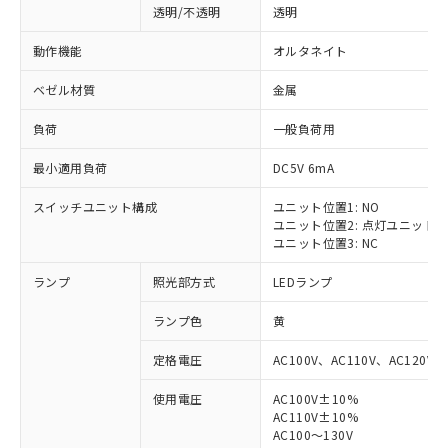
透明/不透明
透明
動作機能
オルタネイト
ベゼル材質
金属
負荷
一般負荷用
最小適用負荷
DC5V 6mA
スイッチユニット構成
ユニット位置1: NO
ユニット位置2: 点灯ユニット
ユニット位置3: NC
ランプ
照光部方式
LEDランプ
ランプ色
黄
定格電圧
AC100V、AC110V、AC120V
使用電圧
AC100V±10%
AC110V±10%
AC100～130V