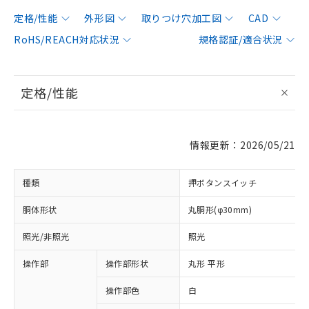
定格/性能
外形図
取りつけ穴加工図
CAD
RoHS/REACH対応状況
規格認証/適合状況
定格/性能
情報更新：2026/05/21
種類
押ボタンスイッチ
胴体形状
丸胴形(φ30mm)
照光/非照光
照光
操作部
操作部形状
丸形 平形
操作部色
白