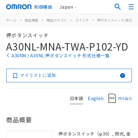
制御機器
Japan
ホーム
>
商品情報
>
商品カテゴリ
>
スイッチ
>
押ボタンスイッチ/表示灯
押ボタンスイッチ
A30NL-MNA-TWA-P102-YD
A30NN / A30NL 押ボタンスイッチ 形式仕様一覧
マイリストに追加
日本語
English
PDF出力
商品概要
押ボタンスイッチ（φ30）, 照光, 金