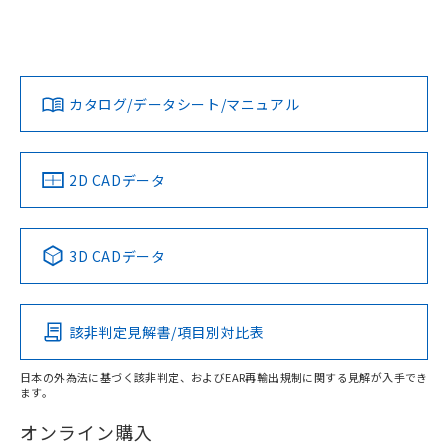
EU RoHS
注意事項・凡例
A30NL-MNA-TWA-P101-WCについての規格認証/適合状況に
ついては、「カスタマーサポートセンタ お客様相談室」また
は貴社担当オムロン営業員または販売店にお問い合わせくだ
対応状況
対応予定月
※1
※2
さい。
カタログ/データシート/マニュアル
対応済み
お問い合わせ
中国 RoHS
注意事項・凡例
2D CADデータ
中国 RoHS表
※1 ※2
3D CADデータ
Pb
Hg
Cd
Cr(VI)
該非判定見解書/項目別対比表
X
O
O
O
日本の外為法に基づく該非判定、およびEAR再輸出規制に関する見解が入手でき
ます。
"対応済み"や非含有の記載がされた商品であっても、流通
在庫等で未対応品が混在する可能性があります。
オンライン購入