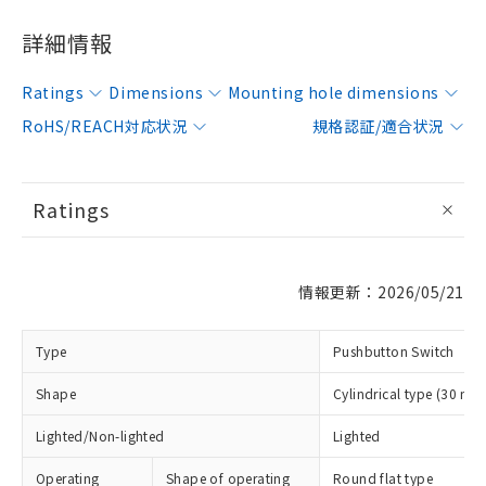
詳細情報
Ratings
Dimensions
Mounting hole dimensions
RoHS/REACH対応状況
規格認証/適合状況
Ratings
情報更新：2026/05/21
Type
Pushbutton Switch
Shape
Cylindrical type (30 mm
Lighted/Non-lighted
Lighted
Operating
Shape of operating
Round flat type