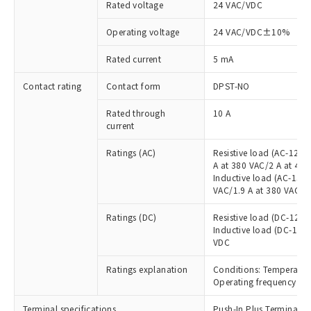
Rated voltage
24 VAC/VDC
※1 対応状況
Operating voltage
24 VAC/VDC±10%
Rated current
5 mA
対応済み：EU RoHS指令（10物質）の
非含有に対応した製品が提供可能な商品で
Contact rating
Contact form
DPST-NO
す。
対応予定：EU RoHS指令（10物質）の非含
ご利用条件
Rated through
10 A
有に対応した製品に切り替える予定のある
current
商品です。
対応予定なし：EU RoHS指令（10物質）の
Ratings (AC)
Resistive load (AC-12):
以下の条件をお読みいただき、同意のうえ
非含有に非対応の商品で、対応品を出す予
A at 380 VAC/2 A at 44
ご利用ください。
定はありません。
Inductive load (AC-15):
VAC/1.9 A at 380 VAC/1.
調査・確認中：EU RoHS指令（10物質）の
本サービスは、当社制御機器事業取扱
※1 中国RoHS○×表
非含有の対応状況を調査中または確認中の
商品の当社在庫状況および標準価格
Ratings (DC)
Resistive load (DC-12):
商品です。
(税抜)を提供させていただくもので
Inductive load (DC-13):
「○」：最大均質材料含有率が中国RoHSの
非該当品：ライセンス料など無形物で、有
す。
VDC
基準値以下であることを示します。
害物質有無と関係のない商品です。
当社制御機器事業取扱商品の中には、
「×」：最大均質材料含有率が中国RoHSの
仕入先様の事情により、非含有部品として
Ratings explanation
Conditions: Temperatu
本サービスの対象外となる商品もある
基準値を超えていることを示します。
いたものが、含有品と判明した場合などや
当社は、これら貴社製品のうち、外国
Operating frequency 30
ことをご了承ください。
「－」：未確認です。当社販売部門へお問
むを得ず変更することがあります。
為替および外国貿易法に定める商品
在庫状況および標準価格照会結果は、
い合わせください。
Terminal specifications
Push-In Plus Terminal B
（以下｢規制貨物等」という）を輸出