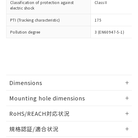
Classification of protection against
Class II
下記の非含有証明書をダウンロードするこ
品・サービスに関するお客様との取
electric shock
とができます。
合意する
キャンセル
引・商談に必要な範囲で利用すること
をご了承ください。
PTI (Tracking characteristic)
175
EU RoHS指令（10物質）の非含有証明書
※当社の共同利用者とは、
"個人情報
51物質の非含有証明書（当社基準）
の共同利用に関して"
の「1.共同利
Pollution degree
3 (EN60947-5-1)
※本証明書は発行日時点で非含有を証明す
用者の範囲」に記載されている法人を
るもので、過去に遡って非含有を証明する
指します。
ものではありません。
また、RoHS指令のフタル酸エステル類４
物質の対応では、対応完了までの期間は出
荷製品に未対応品が混在することから備考
欄に対応日を記載しておりました。
既に当社にて対応品への在庫切替を完了
Dimensions
していることから、特段のことがない限
情報更新：2026/05/21
り、2022年1月12日より割愛しておりま
Mounting hole dimensions
す。
情報更新：2026/05/21
RoHS/REACH対応状況
情報更新：2026/7/29
規格認証/適合状況