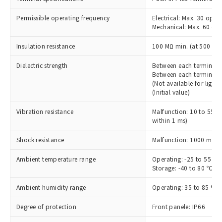
記載している更新日時点での社内デー
*EU RoHS指令（10物質）：
または国外への提供する場合は、日本
記
タに基づき作成されるものであり、閲
説明
鉛(Pb) 1000ppm以下、 水銀(Hg) 1000ppm以下、 カド
*中国RoHS10物質の基準値 (GB/T26572)：
Permissible operating frequency
Electrical: Max. 30 oper
国政府の輸出許可(または役務取引許
号
覧された時点での実際の在庫および標
ミウム(Cd) 100ppm以下、
Pb(鉛) :1000ppm、 Hg(水銀) : 1000ppm、 Cd(カドミウ
Mechanical: Max. 60 ope
可)を取得するなどの必要な手続きを
六価クロム(Cr(Ⅵ)) 1000ppm以下、ポリ臭化ビフェニル
ム) : 100ppm、
準価格とは異なる場合があることをご
類(PBB) 1000ppm以下、ポリ臭化ジフェニルエーテル類
Cr(Ⅵ)(六価クロム) : 1000ppm、 PBBs(ポリ臭化ビフェ
とります。
了承ください。
(PBDE) 1000ppm以下、フタル酸ビス(2-エチルヘキシ
Insulation resistance
100 MΩ min. (at 500 VDC,
○
一定数以上の在庫あり
ニル類) : 1000ppm、 PBDEs(ポリ臭化ジフェニルエーテ
当社は規制貨物を破棄する場合は、完
ル) (DEHP)(別名：DOP) 1000ppm以下、フタル酸ブチ
正式な納期状況および標準価格はお客
ル類) : 1000ppm、
ルベンジル（BBP） 1000ppm以下、フタル酸ジブチル
全に破砕するなど、違法に輸出されな
DBP(フタル酸ジブチル) : 1000ppm、 DIBP(フタル酸ジ
様のお取引先、またはお客様担当のオ
Dielectric strength
Between each terminal
（DBP） 1000ppm以下、フタル酸ジイソブチル
イソブチル) : 1000ppm、 BBP(フタル酸ブチルベンジ
△
一定数には満たないが在庫あり
いよう必要な手段を講じます。
Between each terminal o
ムロン制御機器販売店・当社販売員に
(DIBP) 1000ppm以下
ル) : 1000ppm、
当社は貴社製品を、核兵器、ミサイ
但し、RoHS指令で産業用監視および制御機器に対する
(Not available for lighti
DEHP(フタル酸ビス(2-エチルヘキシル)) : 1000ppm
ご相談ください。
適用除外項目は除く。
(Initial value)
ル、化学兵器、生物兵器またはその他
－
在庫なし(最新の在庫状況につ
オムロン制御機器販売店や当社販売拠
フタル酸エステル類の４物質については閾値を超える意
武器並びにこれらの製造装置等に一切
いては、お客様のお取引先、ま
図的な使用がないことを確認しています。
点は「
販売ネットワーク
」をご確認
Vibration resistance
Malfunction: 10 to 55 
※2 環境保護使用期限
使用いたしません。
たはお客様担当のオムロン制御
ください。
within 1 ms)
当社は、貴社製品を第三者に販売する
機器販売店・当社販売員にご確
在庫状況および標準価格結果を当社の
※2 対応予定月
「ｅ」：有害物質（10物質）のすべてが基
場合は、上記1、2および3の内容を当
認ください)
事前の承諾なく第三者に漏洩または開
2
Shock resistance
Malfunction: 1000 m/s
準値以下であることを示します。
該第三者に通知します。また当社は、
示しないようお願いします。
部品在庫の切り替え状況などにより、予定
「10」：通常の使用状況下において有害物
販売先および販売に係わる関係者が違
マイパーツ機能（部品リスト作成サー
Ambient temperature range
Operating: -25 to 55 ℃ 
空
受注生産機種、また在庫状況の
月が前後することがあります。
質が外部に漏えいし、環境に深刻な影響を
法に輸出するおそれがある場合は、取
Storage: -40 to 80 ℃ (w
ビス）をご利用いただくには、I-Web
白
情報を公開していない機種
及ぼさない年数を意味します。
り引きをいたしません。
メンバーズにご登録されている必要が
「－」：未確認です。当社販売部門へお問
Ambient humidity range
Operating: 35 to 85 %
あります。
い合わせください。
お客様が当ウェブサイト上で当社にご
※3 非含有証明書ダウンロード
Degree of protection
Front panele: IP66
登録された部品リストについて、当社
および当社の共同利用者が、当社の製