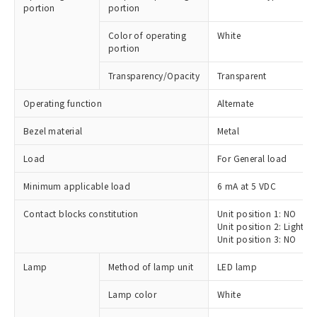
portion
portion
Color of operating
White
portion
Transparency/Opacity
Transparent
Operating function
Alternate
Bezel material
Metal
Load
For General load
Minimum applicable load
6 mA at 5 VDC
Contact blocks constitution
Unit position 1: NO
Unit position 2: Lighting
Unit position 3: NO
Lamp
Method of lamp unit
LED lamp
Lamp color
White