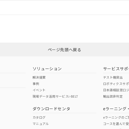
情報更新：
ログイン/会員登録
合状況については、「カスタマーサポートセンタ お客様相談室」または貴社
みください。
非含有証明書
※3
ページ先頭へ戻る
ダウンロードはこちら
ソリューション
サービスサポ
解決提案
テスト機貸出
事例
ロボティクスサ
イベント
日本語相談窓口
現場データ活用サービスi-BELT
輸出該非判定
I)
PBBs
PBDEs
DBP
ダウンロードセンタ
eラーニング
カタログ
eラーニングのご
マニュアル
コースを選んで受
O
O
O