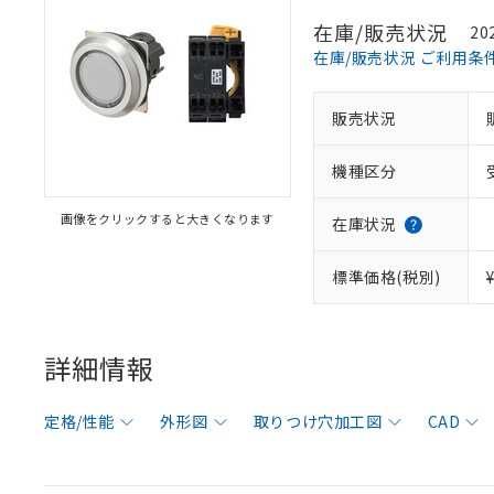
在庫/販売状況
20
在庫/販売状況 ご利用条
販売状況
機種区分
画像をクリックすると大きくなります
在庫状況
標準価格(税別)
詳細情報
定格/性能
外形図
取りつけ穴加工図
CAD