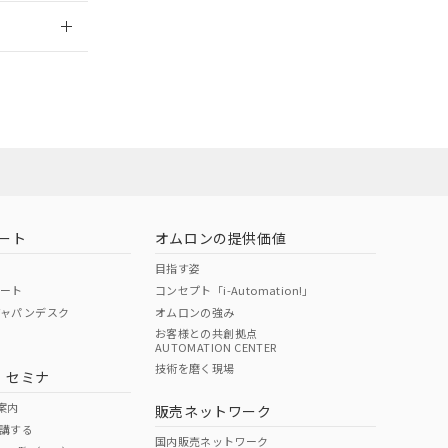
2026/7/29
担当オムロン営
お問い合わせ
ート
オムロンの提供価値
目指す姿
ポート
コンセプト「i-Automation!」
ジャパンデスク
オムロンの強み
お客様との共創拠点
AUTOMATION CENTER
DIBP
BBP
DEHP
環境保護
技術を磨く現場
・セミナ
使用期限
案内
販売ネットワーク
講する
O
O
O
e
国内販売ネットワーク