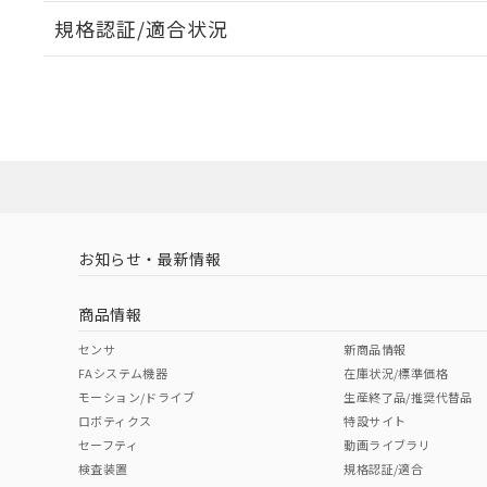
規格認証/適合状況
EU RoHS
注意事項・凡例
A30NL-MNA-TWA-P002-YDについての規格認証/適
業員または販売店にお問い合わせください。
ダウンロードデータをご利用いただく前に、以下を必ずお読
対応状況
対応予定月
※1
※2
ソフトウェアの使用条件
対応済み
お知らせ・最新情報
中国 RoHS
注意事項・凡例
商品情報
中国 RoHS表
※1 ※2
センサ
新商品情報
FAシステム機器
在庫状況/標準価格
Pb
Hg
Cd
Cr(V
モーション/ドライブ
生産終了品/推奨代替品
ロボティクス
特設サイト
セーフティ
動画ライブラリ
検査装置
規格認証/適合
O
O
O
O