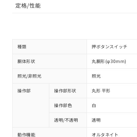
定格/性能
種類
押ボタンスイッチ
胴体形状
丸胴形(φ30mm)
照光/非照光
照光
操作部
操作部形状
丸形 平形
操作部色
白
透明/不透明
透明
動作機能
オルタネイト