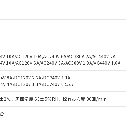
みいただき、同意のうえご利用ください。
材料含有率が中国RoHSの基準値以下であることを示します。
材料含有率が中国RoHSの基準値を超えていることを示します。
、当社制御機器事業取扱商品の当社在庫状況および標準価格(税抜)
ら貴社製品のうち、外国為替および外国貿易法に定める商品（以下｢
質）：
す。当社販売部門へお問い合わせください。
 水銀(Hg) 1000ppm以下、 カドミウム(Cd) 100ppm以下、
たは国外への提供する場合は、日本国政府の輸出許可(または役務取
000ppm以下、ポリ臭化ビフェニル類(PBB) 1000ppm以下、ポリ臭化ジフェニルエーテル類(P
事業取扱商品の中には、本サービスの対象外となる商品もあること
手続きをとります。
キシル) (DEHP)(別名：DOP) 1000ppm以下、フタル酸ブチルベンジル（BBP） 100
(GB/T26572)：
以下、フタル酸ジイソブチル (DIBP) 1000ppm以下
び標準価格照会結果は、記載している更新日時点での社内データに
物を破棄する場合は、完全に破砕するなど、違法に輸出されないよ
(水銀) : 1000ppm、 Cd(カドミウム) : 100ppm、
業用監視および制御機器に対する適用除外項目は除く。
覧された時点での実際の在庫および標準価格とは異なる場合がある
1000ppm、 PBBs(ポリ臭化ビフェニル類) : 1000ppm、 PBDEs(ポリ臭化ジフェニルエーテル類
物質については閾値を超える意図的な使用がないことを確認しています。
上の在庫あり
 1000ppm、 DIBP(フタル酸ジイソブチル) : 1000ppm、 BBP(フタル酸ブチルベンジル) :
品を、核兵器、ミサイル、化学兵器、生物兵器またはその他武器並
チルヘキシル)) : 1000ppm
況および標準価格はお客様のお取引先、またはお客様担当のオムロ
用いたしません。
V 10A/AC120V 10A/AC240V 6A/AC380V 2A/AC440V 2A
ご相談ください。
は満たないが在庫あり
製品を第三者に販売する場合は、上記1、2および3の内容を当該第
 10A/AC120V 6A/AC240V 3A/AC380V 1.9A/AC440V 1.6A
機器販売店や当社販売拠点は「
販売ネットワーク
」をご確認くだ
販売先および販売に係わる関係者が違法に輸出するおそれがある場
用期限
び標準価格結果を当社の事前の承諾なく第三者に漏洩または開示し
え状況などにより、予定月が前後することがあります。
(最新の在庫状況については、お客様のお取引先、またはお客様担当
V 8A/DC120V 2.2A/DC240V 1.1A
（10物質）のすべてが基準値以下であることを示します。
店・当社販売員にご確認ください)
V 4A/DC120V 1.1A/DC240V 0.55A
能（部品リスト作成サービス）をご利用いただくには、I-Webメン
使用状況下において有害物質が外部に漏えいし、環境に深刻な影響を
あります。
機種、また在庫状況の情報を公開していない機種
ェブサイト上で当社にご登録された部品リストについて、当社およ
0±2℃、周囲湿度 65±5%RH、操作ひん度 30回/min
書ダウンロード
す。当社販売部門へお問い合わせください。
品・サービスに関するお客様との取引・商談に必要な範囲で利用す
合意する
キャンセル
書をダウンロードすることができます。
子台
利用者とは、
"個人情報の共同利用に関して"
の「1.共同利用者の
します。
10物質）の非含有証明書
明書（当社基準）