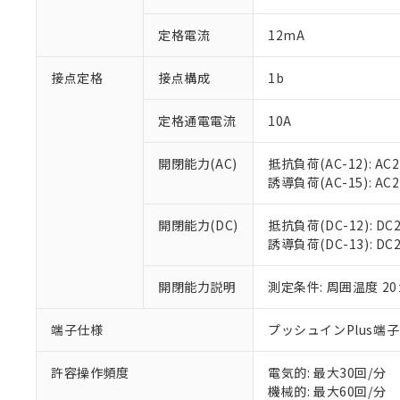
があります。
以下の条件をお読
「○」：最大均質
定格電流
12mA
「×」：最大均質
本サービスは
当社は、これ
*EU RoHS指令（10物
「－」：未確認で
鉛(Pb) 1000ppm以下、
くものです。
う）を輸出ま
記
説明
六価クロム(Cr(Ⅵ)) 1
接点定格
接点構成
1b
当社制御機器
などの必要な
フタル酸ビス(2-エチルヘ
号
*中国RoHS10物質の基準値 
ル（DBP） 1000ppm
在庫状況およ
当社は規制貨
Pb(鉛) :1000ppm、 Hg
但し、RoHS指令で産
のであり、閲
ます。
定格通電電流
10A
Cr(Ⅵ)(六価クロム) : 
フタル酸エステル類の４
○
一定数以
DBP(フタル酸ジブチル) :
い。
当社は貴社製
DEHP(フタル酸ビス(2-エ
正式な納期状
置等に一切使
開閉能力(AC)
抵抗負荷(AC-12): AC24
当社販売員に
※2 対応予定月
△
一定数に
当社は、貴社
誘導負荷(AC-15): AC24V
オムロン制御
また当社は、
※2 環境保護使
在庫状況およ
部品在庫の切り替
たしません。
－
在庫なし
開閉能力(DC)
抵抗負荷(DC-12): DC24
す。
「ｅ」：有害物質
機器販売
誘導負荷(DC-13): DC24
マイパーツ機
「10」：通常の
ている必要が
味します。
空
受注生産
お客様が当ウ
開閉能力説明
測定条件: 周囲温度 2
※3 非含有証明
「－」：未確認で
白
が、当社の製
さい。
下記の非含有証明
端子仕様
プッシュインPlus端
※当社の共同
いる法人を指
EU RoHS指令（
許容操作頻度
電気的: 最大30回/分
51物質の非含有証
機械的: 最大60回/分