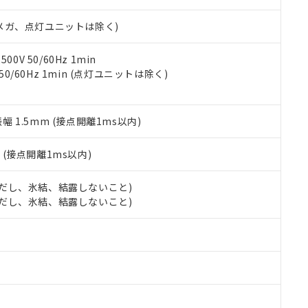
日時点で非含有を証明するもので、過去に遡って非含有を証明するも
令のフタル酸エステル類４物質の対応では、対応完了までの期間は出
00Vメガ、点灯ユニットは除く)
備考欄に対応日を記載しておりました。
品への在庫切替を完了していることから、特段のことがない限り、20
す。
0V 50/60Hz 1min
 50/60Hz 1min (点灯ユニットは除く)
振幅 1.5mm (接点開離1ms以内)
2
(接点開離1ms以内)
 (ただし、氷結、結露しないこと)
 (ただし、氷結、結露しないこと)