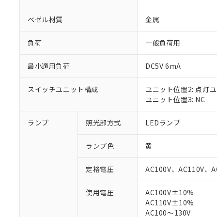
ベゼル材質
金属
負荷
一般負荷用
最小適用負荷
DC5V 6mA
スイッチユニット構成
ユニット位置2: 点灯
ユニット位置3: NC
ランプ
照光部方式
LEDランプ
※1 対応状況
ランプ色
黄
対応済み：EU
対応予定：EU R
定格電圧
AC100V、AC110V、A
対応予定なし：EU
調査・確認中：EU
ご利用条件
使用電圧
AC100V±10%
非該当品：ライセ
AC110V±10%
※1 中国RoHS
仕入先様の事情に
AC100～130V