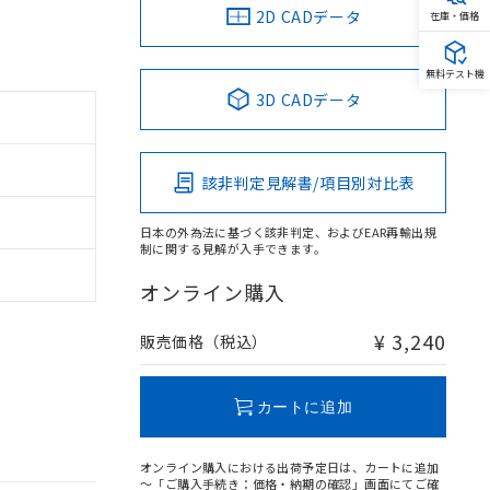
2D CADデータ
在庫・価格
無料テスト機
3D CADデータ
該非判定見解書/項目別対比表
日本の外為法に基づく該非判定、およびEAR再輸出規
制に関する見解が入手できます。
オンライン購入
¥ 3,240
販売価格（税込）
カートに追加
オンライン購入における出荷予定日は、カートに追加
～「ご購入手続き：価格・納期の確認」画面にてご確