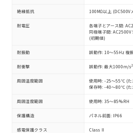
※本証明書は発行
また、RoHS指
絶縁抵抗
100MΩ以上 (DC5
混在することから
既に当社にて対応
り割愛しておりま
耐電圧
各端子とアース間: AC250
同極端子間: AC2500V
(初期値)
耐振動
誤動作: 10～55Hz 複
耐衝撃
誤動作: 最大1000m/s
周囲温度範囲
使用時: -25～55℃
保存時: -40～80℃
周囲湿度範囲
使用時: 35～85%RH
保護構造
パネル前面: IP66
感電保護クラス
Class II