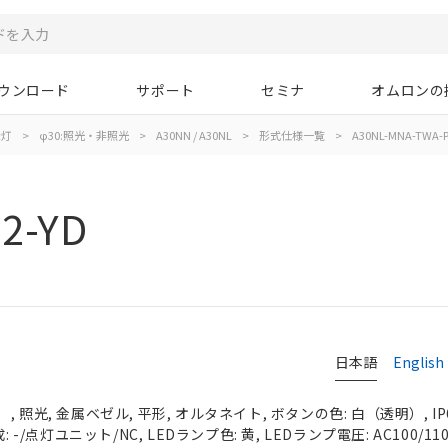
ウンロード
サポート
セミナ
オムロンの
示灯
>
φ30:照光・非照光
>
A30NN / A30NL
>
形式仕様一覧
>
A30NL-MNA-TWA-P
2-YD
日本語
English
 照光, 金属ベゼル, 平形, オルタネイト, ボタンの色: 白（透明）, IP
 -/点灯ユニット/NC, LEDランプ色: 黄, LEDランプ電圧: AC100/110