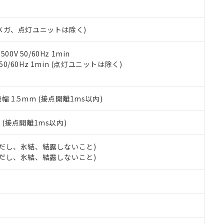
日時点で非含有を証明するもので、過去に遡って非含有を証明するも
令のフタル酸エステル類４物質の対応では、対応完了までの期間は出
備考欄に対応日を記載しておりました。
00Vメガ、点灯ユニットは除く)
品への在庫切替を完了していることから、特段のことがない限り、20
す。
0V 50/60Hz 1min
 50/60Hz 1min (点灯ユニットは除く)
振幅 1.5mm (接点開離1ms以内)
2
(接点開離1ms以内)
 (ただし、氷結、結露しないこと)
 (ただし、氷結、結露しないこと)