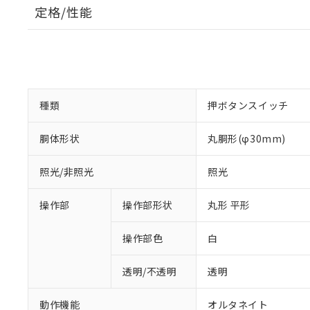
定格/性能
種類
押ボタンスイッチ
胴体形状
丸胴形(φ30mm)
照光/非照光
照光
操作部
操作部形状
丸形 平形
操作部色
白
透明/不透明
透明
動作機能
オルタネイト