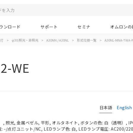
ウンロード
サポート
セミナ
オムロンの
示灯
>
φ30:照光・非照光
>
A30NN / A30NL
>
形式仕様一覧
>
A30NL-MNA-TWA-P
02-WE
日本語
English
 照光, 金属ベゼル, 平形, オルタネイト, ボタンの色: 白（透明）, IP
 -/点灯ユニット/NC, LEDランプ色: 白, LEDランプ電圧: AC200/220/