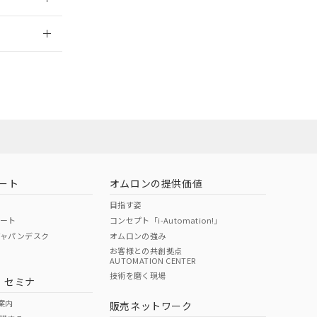
2026/7/29
担当オムロン
お問い合わせ
ート
オムロンの提供価値
目指す姿
ポート
コンセプト「i-Automation!」
ジャパンデスク
オムロンの強み
お客様との共創拠点
AUTOMATION CENTER
DIBP
BBP
DEHP
環境保護
技術を磨く現場
・セミナ
使用期限
案内
販売ネットワーク