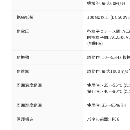
機械的: 最大60回/分
※本証明書は発行
また、RoHS指
混在することから
絶縁抵抗
100MΩ以上 (DC5
既に当社にて対応
り割愛しておりま
耐電圧
各端子とアース間: AC250
同極端子間: AC2500V
(初期値)
耐振動
誤動作: 10～55Hz 複
耐衝撃
誤動作: 最大1000m/s
周囲温度範囲
使用時: -25～55℃
保存時: -40～80℃
周囲湿度範囲
使用時: 35～85%RH
保護構造
パネル前面: IP66