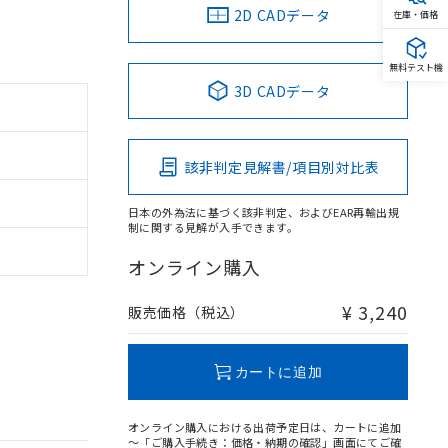
2D CADデータ
在庫・価格
無料テスト機
3D CADデータ
該非判定見解書/項目別対比表
日本の外為法に基づく該非判定、およびEAR再輸出規
制に関する見解が入手できます。
オンライン購入
¥ 3,240
販売価格（税込）
カートに追加
オンライン購入における出荷予定日は、カートに追加
～「ご購入手続き：価格・納期の確認」画面にてご確