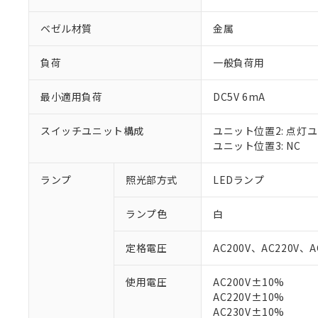
ベゼル材質
金属
負荷
一般負荷用
最小適用負荷
DC5V 6mA
スイッチユニット構成
ユニット位置2: 点灯
ユニット位置3: NC
ランプ
照光部方式
LEDランプ
※1 対応状況
ランプ色
白
対応済み：EU
定格電圧
AC200V、AC220V、A
対応予定：EU R
対応予定なし：EU
使用電圧
AC200V±10%
調査・確認中：EU
ご利用条件
AC220V±10%
非該当品：ライセ
※1 中国RoHS
AC230V±10%
仕入先様の事情に