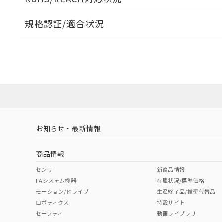
規格認証/適合状況
EU RoHS
注意事項・凡例
A30NL-MNA-TWA-P002-WEについての規格認証/
営業員または販売店にお問い合わせください。
ダウンロードデータをご利用いただく前に、以下を必ずお読
対応状況
対応予定月
※1
※2
ソフトウェアの使用条件
対応済み
お知らせ・最新情報
中国 RoHS
注意事項・凡例
商品情報
中国 RoHS表
※1 ※2
センサ
新商品情報
FAシステム機器
在庫状況/標準価格
Pb
Hg
Cd
Cr(V
モーション/ドライブ
生産終了品/推奨代替品
ロボティクス
特設サイト
セーフティ
動画ライブラリ