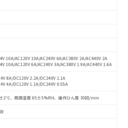
みいただき、同意のうえご利用ください。
材料含有率が中国RoHSの基準値以下であることを示します。
材料含有率が中国RoHSの基準値を超えていることを示します。
、当社制御機器事業取扱商品の当社在庫状況および標準価格(税抜)
ら貴社製品のうち、外国為替および外国貿易法に定める商品（以下｢
質）：
す。当社販売部門へお問い合わせください。
 水銀(Hg) 1000ppm以下、 カドミウム(Cd) 100ppm以下、
たは国外への提供する場合は、日本国政府の輸出許可(または役務取
000ppm以下、ポリ臭化ビフェニル類(PBB) 1000ppm以下、ポリ臭化ジフェニルエーテル類(P
事業取扱商品の中には、本サービスの対象外となる商品もあること
手続きをとります。
キシル) (DEHP)(別名：DOP) 1000ppm以下、フタル酸ブチルベンジル（BBP） 100
(GB/T26572)：
以下、フタル酸ジイソブチル (DIBP) 1000ppm以下
び標準価格照会結果は、記載している更新日時点での社内データに
物を破棄する場合は、完全に破砕するなど、違法に輸出されないよ
(水銀) : 1000ppm、 Cd(カドミウム) : 100ppm、
業用監視および制御機器に対する適用除外項目は除く。
覧された時点での実際の在庫および標準価格とは異なる場合がある
1000ppm、 PBBs(ポリ臭化ビフェニル類) : 1000ppm、 PBDEs(ポリ臭化ジフェニルエーテル類
物質については閾値を超える意図的な使用がないことを確認しています。
上の在庫あり
 1000ppm、 DIBP(フタル酸ジイソブチル) : 1000ppm、 BBP(フタル酸ブチルベンジル) :
品を、核兵器、ミサイル、化学兵器、生物兵器またはその他武器並
チルヘキシル)) : 1000ppm
況および標準価格はお客様のお取引先、またはお客様担当のオムロ
用いたしません。
V 10A/AC120V 10A/AC240V 6A/AC380V 2A/AC440V 2A
ご相談ください。
は満たないが在庫あり
製品を第三者に販売する場合は、上記1、2および3の内容を当該第
 10A/AC120V 6A/AC240V 3A/AC380V 1.9A/AC440V 1.6A
機器販売店や当社販売拠点は「
販売ネットワーク
」をご確認くだ
販売先および販売に係わる関係者が違法に輸出するおそれがある場
用期限
び標準価格結果を当社の事前の承諾なく第三者に漏洩または開示し
え状況などにより、予定月が前後することがあります。
(最新の在庫状況については、お客様のお取引先、またはお客様担当
V 8A/DC120V 2.2A/DC240V 1.1A
（10物質）のすべてが基準値以下であることを示します。
店・当社販売員にご確認ください)
能（部品リスト作成サービス）をご利用いただくには、I-Webメン
V 4A/DC120V 1.1A/DC240V 0.55A
使用状況下において有害物質が外部に漏えいし、環境に深刻な影響を
あります。
機種、また在庫状況の情報を公開していない機種
ェブサイト上で当社にご登録された部品リストについて、当社およ
書ダウンロード
す。当社販売部門へお問い合わせください。
0±2℃、周囲湿度 65±5%RH、操作ひん度 30回/min
品・サービスに関するお客様との取引・商談に必要な範囲で利用す
合意する
キャンセル
書をダウンロードすることができます。
子台
利用者とは、
"個人情報の共同利用に関して"
の「1.共同利用者の
します。
10物質）の非含有証明書
明書（当社基準）