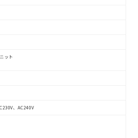
ユニット
 RoHS指令（10物質）の非含有に対応した製品が提供可能な商品です
C230V、AC240V
oHS指令（10物質）の非含有に対応した製品に切り替える予定のある
 RoHS指令（10物質）の非含有に非対応の商品で、対応品を出す予
 RoHS指令（10物質）の非含有の対応状況を調査中または確認中の
ンス料など無形物で、有害物質有無と関係のない商品です。
○×表
より、非含有部品としていたものが、含有品と判明した場合などやむ