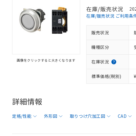
在庫/販売状況
20
在庫/販売状況 ご利用条
販売状況
機種区分
画像をクリックすると大きくなります
在庫状況
標準価格(税別)
詳細情報
定格/性能
外形図
取りつけ穴加工図
CAD