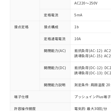
AC220～250V
があります。
以下の条件をお読
「○」：最大均質
「×」：最大均質
本サービスは
当社は、これ
定格電流
5mA
*EU RoHS指令（10物
「－」：未確認で
鉛(Pb) 1000ppm以下、
くものです。
う）を輸出ま
記
説明
六価クロム(Cr(Ⅵ)) 1
当社制御機器
などの必要な
フタル酸ビス(2-エチルヘ
接点定格
接点構成
1b
号
*中国RoHS10物質の基準値 
ル（DBP） 1000ppm
在庫状況およ
当社は規制貨
Pb(鉛) :1000ppm、 Hg
但し、RoHS指令で産
のであり、閲
ます。
Cr(Ⅵ)(六価クロム) : 
フタル酸エステル類の４
定格通電電流
10A
○
一定数以
DBP(フタル酸ジブチル) :
い。
当社は貴社製
DEHP(フタル酸ビス(2-エ
正式な納期状
置等に一切使
開閉能力(AC)
抵抗負荷(AC-12): AC24
当社販売員に
※2 対応予定月
△
一定数に
当社は、貴社
誘導負荷(AC-15): AC24V
オムロン制御
また当社は、
※2 環境保護使
在庫状況およ
部品在庫の切り替
たしません。
－
在庫なし
す。
開閉能力(DC)
抵抗負荷(DC-12): DC24
「ｅ」：有害物質
機器販売
マイパーツ機
誘導負荷(DC-13): DC24
「10」：通常の
ている必要が
味します。
空
受注生産
お客様が当ウ
※3 非含有証明
「－」：未確認で
開閉能力説明
測定条件: 周囲温度 2
白
が、当社の製
さい。
下記の非含有証明
端子仕様
プッシュインPlus端
※当社の共同
いる法人を指
EU RoHS指令（
許容操作頻度
電気的: 最大30回/分
51物質の非含有証