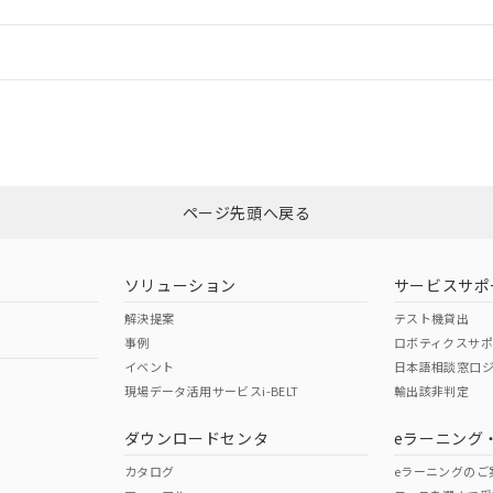
情報更新：
ログイン/会員登録
適合状況については、「カスタマーサポートセンタ お客様相談室」または貴社
みください。
非含有証明書
※3
ページ先頭へ戻る
ダウンロードはこちら
ソリューション
サービスサポ
解決提案
テスト機貸出
事例
ロボティクスサ
イベント
日本語相談窓口
現場データ活用サービスi-BELT
輸出該非判定
I)
PBBs
PBDEs
DBP
ダウンロードセンタ
eラーニング
カタログ
eラーニングのご