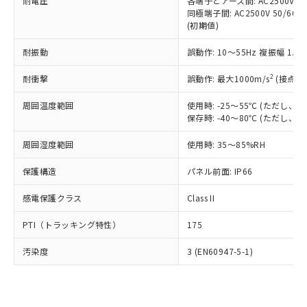
準価格とは異なる場合があることをご
耐電圧
各端子とアース間: AC2500V 50/
類(PBB) 1000ppm以下、ポリ臭化ジフェニルエーテル類
Cr(Ⅵ)(六価クロム) : 1000ppm、 PBBs(ポリ臭化ビフェ
とります。
同極端子間: AC2500V 50/60
了承ください。
(PBDE) 1000ppm以下、フタル酸ビス(2-エチルヘキシ
○
一定数以上の在庫あり
ニル類) : 1000ppm、 PBDEs(ポリ臭化ジフェニルエーテ
当社は規制貨物を破棄する場合は、完
(初期値)
ル) (DEHP)(別名：DOP) 1000ppm以下、フタル酸ブチ
正式な納期状況および標準価格はお客
ル類) : 1000ppm、
ルベンジル（BBP） 1000ppm以下、フタル酸ジブチル
全に破砕するなど、違法に輸出されな
DBP(フタル酸ジブチル) : 1000ppm、 DIBP(フタル酸ジ
様のお取引先、またはお客様担当のオ
（DBP） 1000ppm以下、フタル酸ジイソブチル
イソブチル) : 1000ppm、 BBP(フタル酸ブチルベンジ
△
一定数には満たないが在庫あり
耐振動
誤動作: 10～55Hz 複振幅 1.
いよう必要な手段を講じます。
ムロン制御機器販売店・当社販売員に
(DIBP) 1000ppm以下
ル) : 1000ppm、
当社は貴社製品を、核兵器、ミサイ
但し、RoHS指令で産業用監視および制御機器に対する
DEHP(フタル酸ビス(2-エチルヘキシル)) : 1000ppm
ご相談ください。
2
耐衝撃
適用除外項目は除く。
誤動作: 最大1000m/s
(接点開
ル、化学兵器、生物兵器またはその他
－
在庫なし(最新の在庫状況につ
オムロン制御機器販売店や当社販売拠
フタル酸エステル類の４物質については閾値を超える意
武器並びにこれらの製造装置等に一切
いては、お客様のお取引先、ま
図的な使用がないことを確認しています。
点は「
販売ネットワーク
」をご確認
周囲温度範囲
使用時: -25～55℃ (ただし
※2 環境保護使用期限
使用いたしません。
たはお客様担当のオムロン制御
ください。
保存時: -40～80℃ (ただし
当社は、貴社製品を第三者に販売する
機器販売店・当社販売員にご確
在庫状況および標準価格結果を当社の
※2 対応予定月
「ｅ」：有害物質（10物質）のすべてが基
場合は、上記1、2および3の内容を当
認ください)
事前の承諾なく第三者に漏洩または開
周囲湿度範囲
使用時: 35～85%RH
準値以下であることを示します。
該第三者に通知します。また当社は、
示しないようお願いします。
部品在庫の切り替え状況などにより、予定
「10」：通常の使用状況下において有害物
販売先および販売に係わる関係者が違
保護構造
パネル前面: IP66
マイパーツ機能（部品リスト作成サー
空
受注生産機種、また在庫状況の
月が前後することがあります。
質が外部に漏えいし、環境に深刻な影響を
法に輸出するおそれがある場合は、取
ビス）をご利用いただくには、I-Web
白
情報を公開していない機種
及ぼさない年数を意味します。
り引きをいたしません。
感電保護クラス
Class II
メンバーズにご登録されている必要が
「－」：未確認です。当社販売部門へお問
あります。
い合わせください。
PTI（トラッキング特性）
175
お客様が当ウェブサイト上で当社にご
※3 非含有証明書ダウンロード
登録された部品リストについて、当社
汚染度
3 (EN60947-5-1)
および当社の共同利用者が、当社の製
下記の非含有証明書をダウンロードするこ
品・サービスに関するお客様との取
とができます。
合意する
キャンセル
引・商談に必要な範囲で利用すること
をご了承ください。