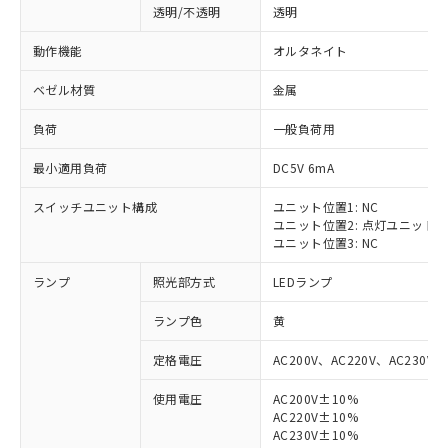
透明/不透明
透明
動作機能
オルタネイト
ベゼル材質
金属
負荷
一般負荷用
最小適用負荷
DC5V 6mA
スイッチユニット構成
ユニット位置1: NC
ユニット位置2: 点灯ユニット
ユニット位置3: NC
ランプ
照光部方式
LEDランプ
ランプ色
黄
定格電圧
AC200V、AC220V、AC230V、
使用電圧
AC200V±10%
AC220V±10%
※1 対応状況
AC230V±10%