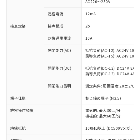
AC220～250V
対応済み：EU RoHS指令（10物質）の
非含有に対応した製品が提供可能な商品で
定格電流
12mA
す。
対応予定：EU RoHS指令（10物質）の非含
接点定格
接点構成
2b
ご利用条件
有に対応した製品に切り替える予定のある
定格通電電流
10A
商品です。
対応予定なし：EU RoHS指令（10物質）の
以下の条件をお読みいただき、同意のうえ
開閉能力(AC)
抵抗負荷(AC-12): AC24V 10A/A
非含有に非対応の商品で、対応品を出す予
誘導負荷(AC-15): AC24V 10A/AC
ご利用ください。
定はありません。
調査・確認中：EU RoHS指令（10物質）の
本サービスは、当社制御機器事業取扱
開閉能力(DC)
抵抗負荷(DC-12): DC24V 8A/DC
※1 中国RoHS○×表
非含有の対応状況を調査中または確認中の
誘導負荷(DC-13): DC24V 4A/DC
商品の当社在庫状況および標準価格
商品です。
(税抜)を提供させていただくもので
「○」：最大均質材料含有率が中国RoHSの
非該当品：ライセンス料など無形物で、有
開閉能力説明
測定条件: 周囲温度 20±2℃、
す。
基準値以下であることを示します。
害物質有無と関係のない商品です。
当社制御機器事業取扱商品の中には、
「×」：最大均質材料含有率が中国RoHSの
仕入先様の事情により、非含有部品として
端子仕様
ねじ締め端子 (M3.5)
本サービスの対象外となる商品もある
基準値を超えていることを示します。
いたものが、含有品と判明した場合などや
当社は、これら貴社製品のうち、外国
ことをご了承ください。
「－」：未確認です。当社販売部門へお問
許容操作頻度
電気的: 最大30回/分
むを得ず変更することがあります。
為替および外国貿易法に定める商品
在庫状況および標準価格照会結果は、
機械的: 最大60回/分
い合わせください。
（以下｢規制貨物等」という）を輸出
記載している更新日時点での社内デー
*EU RoHS指令（10物質）：
または国外への提供する場合は、日本
記
タに基づき作成されるものであり、閲
説明
絶縁抵抗
100MΩ以上 (DC500Vメガ、
鉛(Pb) 1000ppm以下、 水銀(Hg) 1000ppm以下、 カド
*中国RoHS10物質の基準値 (GB/T26572)：
国政府の輸出許可(または役務取引許
号
覧された時点での実際の在庫および標
ミウム(Cd) 100ppm以下、
Pb(鉛) :1000ppm、 Hg(水銀) : 1000ppm、 Cd(カドミウ
可)を取得するなどの必要な手続きを
六価クロム(Cr(Ⅵ)) 1000ppm以下、ポリ臭化ビフェニル
ム) : 100ppm、