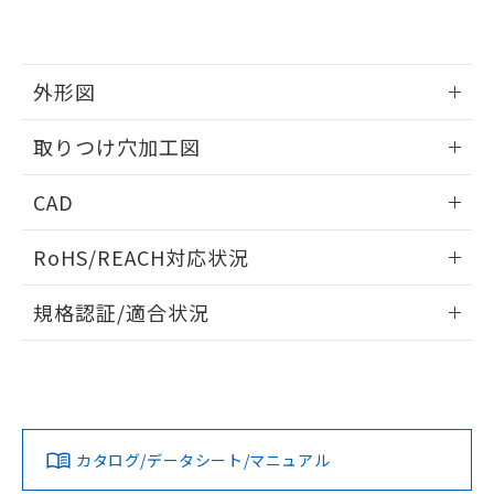
EU RoHS指令（10物質）の非含有証明書
※当社の共同利用者とは、
"個人情報
51物質の非含有証明書（当社基準）
の共同利用に関して"
の「1.共同利
※本証明書は発行日時点で非含有を証明す
用者の範囲」に記載されている法人を
るもので、過去に遡って非含有を証明する
指します。
外形図
ものではありません。
また、RoHS指令のフタル酸エステル類４
情報更新：2026/05/21
取りつけ穴加工図
物質の対応では、対応完了までの期間は出
荷製品に未対応品が混在することから備考
情報更新：2026/05/21
欄に対応日を記載しておりました。
CAD
既に当社にて対応品への在庫切替を完了
していることから、特段のことがない限
ログイン/会員登録いただくと、CADデータをダウンロー
RoHS/REACH対応状況
り、2022年1月12日より割愛しておりま
ドすることができます。
す。
情報更新：2026/7/29
規格認証/適合状況
ログイン/会員登録
EU RoHS
注意事項・凡例
A30NL-MNA-TWA-G202-YEについての規格認証/適合状況に
ついては、「カスタマーサポートセンタ お客様相談室」また
は貴社担当オムロン営業員または販売店にお問い合わせくだ
対応状況
対応予定月
※1
※2
さい。
ダウンロードデータをご利用いただく前に、以下を必ずお読
みください。
カタログ/データシート/マニュアル
対応済み
ソフトウェアの使用条件
お問い合わせ