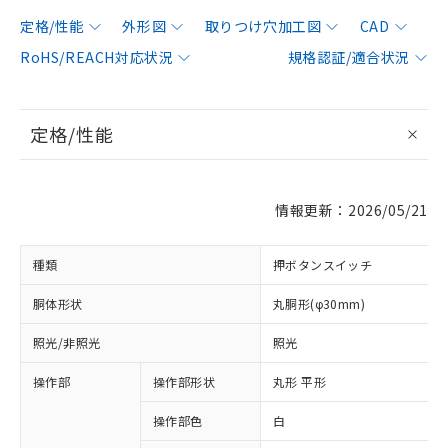
定格/性能
外形図
取りつけ穴加工図
CAD
RoHS/REACH対応状況
規格認証/適合状況
定格/性能
情報更新：2026/05/21
種類
押ボタンスイッチ
胴体形状
丸胴形(φ30mm)
照光/非照光
照光
操作部
操作部形状
丸形 平形
操作部色
白