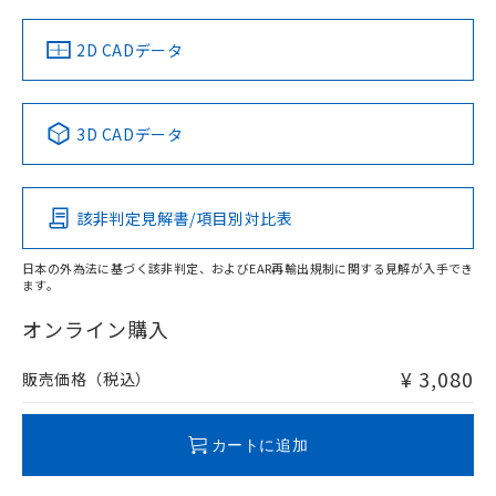
中国 RoHS
注意事項・凡例
2D CADデータ
中国 RoHS表
※1 ※2
3D CADデータ
Pb
Hg
Cd
Cr(VI)
該非判定見解書/項目別対比表
O
O
O
O
日本の外為法に基づく該非判定、およびEAR再輸出規制に関する見解が入手でき
ます。
"対応済み"や非含有の記載がされた商品であっても、流通
在庫等で未対応品が混在する可能性があります。
オンライン購入
非含有品が必要な際は、弊社営業部門もしくは販売店へお
問い合わせください。
¥ 3,080
販売価格（税込）
この製品のRoHS/REACH対応状況ページへ
カートに追加