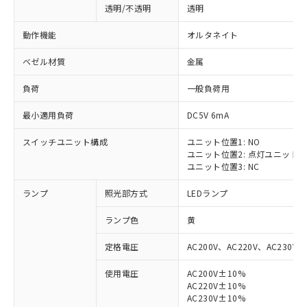
透明/不透明
透明
動作機能
オルタネイト
ベゼル材質
金属
負荷
一般負荷用
最小適用負荷
DC5V 6mA
スイッチユニット構成
ユニット位置1: NO
ユニット位置2: 点灯ユニット
ユニット位置3: NC
ランプ
照光部方式
LEDランプ
ランプ色
黄
定格電圧
AC200V、AC220V、AC230V、
使用電圧
AC200V±10%
AC220V±10%
AC230V±10%