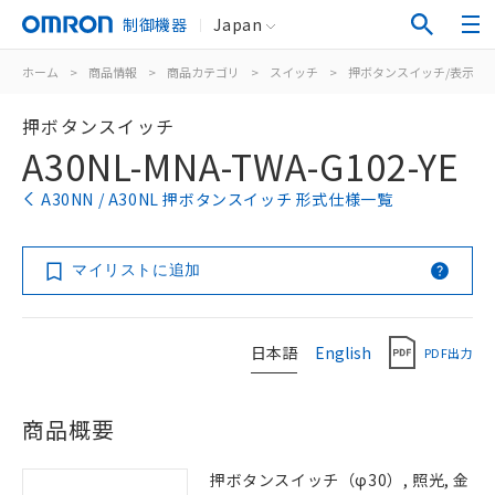
制御機器
Japan
ホーム
>
商品情報
>
商品カテゴリ
>
スイッチ
>
押ボタンスイッチ/表示灯
押ボタンスイッチ
A30NL-MNA-TWA-G102-YE
A30NN / A30NL 押ボタンスイッチ 形式仕様一覧
マイリストに追加
日本語
English
PDF出力
商品概要
押ボタンスイッチ（φ30）, 照光, 金