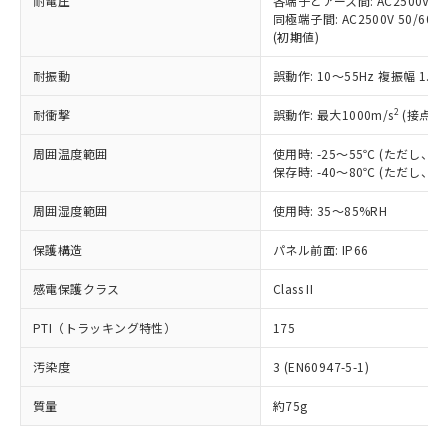
耐電圧
各端子とアース間: AC2500V 50/
「－」：未確認です。当社販売部門へお問
むを得ず変更することがあります。
為替および外国貿易法に定める商品
在庫状況および標準価格照会結果は、
同極端子間: AC2500V 50/60
い合わせください。
（以下｢規制貨物等」という）を輸出
(初期値)
記載している更新日時点での社内デー
*EU RoHS指令（10物質）：
または国外への提供する場合は、日本
記
タに基づき作成されるものであり、閲
説明
鉛(Pb) 1000ppm以下、 水銀(Hg) 1000ppm以下、 カド
*中国RoHS10物質の基準値 (GB/T26572)：
国政府の輸出許可(または役務取引許
耐振動
誤動作: 10～55Hz 複振幅 1.
号
覧された時点での実際の在庫および標
ミウム(Cd) 100ppm以下、
Pb(鉛) :1000ppm、 Hg(水銀) : 1000ppm、 Cd(カドミウ
可)を取得するなどの必要な手続きを
六価クロム(Cr(Ⅵ)) 1000ppm以下、ポリ臭化ビフェニル
ム) : 100ppm、
準価格とは異なる場合があることをご
類(PBB) 1000ppm以下、ポリ臭化ジフェニルエーテル類
2
Cr(Ⅵ)(六価クロム) : 1000ppm、 PBBs(ポリ臭化ビフェ
耐衝撃
誤動作: 最大1000m/s
(接点開
とります。
了承ください。
(PBDE) 1000ppm以下、フタル酸ビス(2-エチルヘキシ
○
一定数以上の在庫あり
ニル類) : 1000ppm、 PBDEs(ポリ臭化ジフェニルエーテ
当社は規制貨物を破棄する場合は、完
ル) (DEHP)(別名：DOP) 1000ppm以下、フタル酸ブチ
正式な納期状況および標準価格はお客
ル類) : 1000ppm、
周囲温度範囲
使用時: -25～55℃ (ただし
ルベンジル（BBP） 1000ppm以下、フタル酸ジブチル
全に破砕するなど、違法に輸出されな
DBP(フタル酸ジブチル) : 1000ppm、 DIBP(フタル酸ジ
様のお取引先、またはお客様担当のオ
（DBP） 1000ppm以下、フタル酸ジイソブチル
保存時: -40～80℃ (ただし
イソブチル) : 1000ppm、 BBP(フタル酸ブチルベンジ
△
一定数には満たないが在庫あり
いよう必要な手段を講じます。
ムロン制御機器販売店・当社販売員に
(DIBP) 1000ppm以下
ル) : 1000ppm、
当社は貴社製品を、核兵器、ミサイ
但し、RoHS指令で産業用監視および制御機器に対する
DEHP(フタル酸ビス(2-エチルヘキシル)) : 1000ppm
ご相談ください。
周囲湿度範囲
使用時: 35～85%RH
適用除外項目は除く。
ル、化学兵器、生物兵器またはその他
－
在庫なし(最新の在庫状況につ
オムロン制御機器販売店や当社販売拠
フタル酸エステル類の４物質については閾値を超える意
武器並びにこれらの製造装置等に一切
いては、お客様のお取引先、ま
図的な使用がないことを確認しています。
点は「
販売ネットワーク
」をご確認
保護構造
パネル前面: IP66
※2 環境保護使用期限
使用いたしません。
たはお客様担当のオムロン制御
ください。
当社は、貴社製品を第三者に販売する
機器販売店・当社販売員にご確
感電保護クラス
Class II
在庫状況および標準価格結果を当社の
※2 対応予定月
「ｅ」：有害物質（10物質）のすべてが基
場合は、上記1、2および3の内容を当
認ください)
事前の承諾なく第三者に漏洩または開
準値以下であることを示します。
該第三者に通知します。また当社は、
PTI（トラッキング特性）
175
示しないようお願いします。
部品在庫の切り替え状況などにより、予定
「10」：通常の使用状況下において有害物
販売先および販売に係わる関係者が違
マイパーツ機能（部品リスト作成サー
空
受注生産機種、また在庫状況の
月が前後することがあります。
質が外部に漏えいし、環境に深刻な影響を
汚染度
3 (EN60947-5-1)
法に輸出するおそれがある場合は、取
ビス）をご利用いただくには、I-Web
白
情報を公開していない機種
及ぼさない年数を意味します。
り引きをいたしません。
メンバーズにご登録されている必要が
質量
約75g
「－」：未確認です。当社販売部門へお問
あります。
い合わせください。
お客様が当ウェブサイト上で当社にご