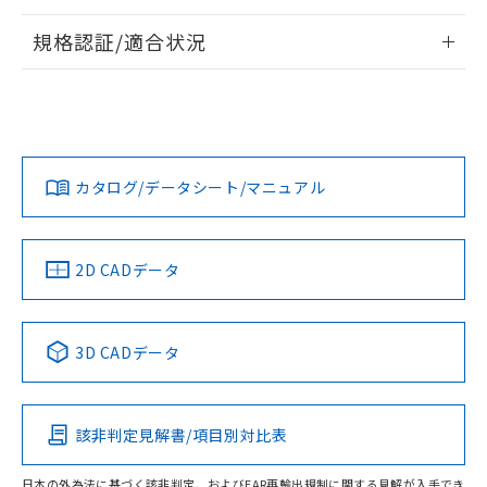
情報更新：2026/7/29
規格認証/適合状況
ログイン/会員登録
EU RoHS
注意事項・凡例
A30NL-MNA-TWA-G102-YEについての規格認証/適合状況に
ついては、「カスタマーサポートセンタ お客様相談室」また
は貴社担当オムロン営業員または販売店にお問い合わせくだ
対応状況
対応予定月
※1
※2
さい。
ダウンロードデータをご利用いただく前に、以下を必ずお読
みください。
カタログ/データシート/マニュアル
対応済み
ソフトウェアの使用条件
お問い合わせ
中国 RoHS
注意事項・凡例
2D CADデータ
中国 RoHS表
※1 ※2
3D CADデータ
Pb
Hg
Cd
Cr(VI)
該非判定見解書/項目別対比表
O
O
O
O
日本の外為法に基づく該非判定、およびEAR再輸出規制に関する見解が入手でき