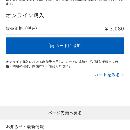
ます。
"対応済み"や非含有の記載がされた商品であっても、流通
在庫等で未対応品が混在する可能性があります。
オンライン購入
非含有品が必要な際は、弊社営業部門もしくは販売店へお
問い合わせください。
¥ 3,080
販売価格（税込）
この製品のRoHS/REACH対応状況ページへ
カートに追加
オンライン購入における出荷予定日は、カートに追加～「ご購入手続き：価
格・納期の確認」画面にてご確認ください。
カートをみる
ページ先頭へ戻る
お知らせ・最新情報