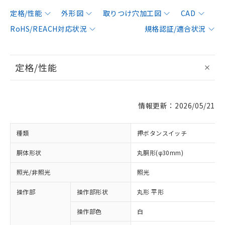
定格/性能
外形図
取りつけ穴加工図
CAD
RoHS/REACH対応状況
規格認証/適合状況
定格/性能
情報更新：2026/05/21
種類
押ボタンスイッチ
胴体形状
丸胴形(φ30mm)
照光/非照光
照光
操作部
操作部形状
丸形 平形
操作部色
白