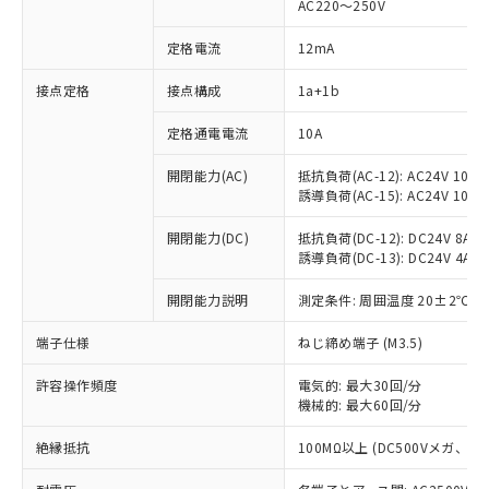
AC220～250V
定格電流
12mA
※1 対応状況
接点定格
接点構成
1a+1b
対応済み：EU RoHS指令（10物質）の
定格通電電流
10A
非含有に対応した製品が提供可能な商品で
開閉能力(AC)
抵抗負荷(AC-12): AC24V 10A/A
す。
誘導負荷(AC-15): AC24V 10A/AC
対応予定：EU RoHS指令（10物質）の非含
ご利用条件
有に対応した製品に切り替える予定のある
開閉能力(DC)
抵抗負荷(DC-12): DC24V 8A/DC
商品です。
誘導負荷(DC-13): DC24V 4A/DC
対応予定なし：EU RoHS指令（10物質）の
以下の条件をお読みいただき、同意のうえ
非含有に非対応の商品で、対応品を出す予
開閉能力説明
測定条件: 周囲温度 20±2℃、
ご利用ください。
定はありません。
調査・確認中：EU RoHS指令（10物質）の
端子仕様
ねじ締め端子 (M3.5)
本サービスは、当社制御機器事業取扱
※1 中国RoHS○×表
非含有の対応状況を調査中または確認中の
商品の当社在庫状況および標準価格
商品です。
許容操作頻度
電気的: 最大30回/分
(税抜)を提供させていただくもので
「○」：最大均質材料含有率が中国RoHSの
機械的: 最大60回/分
非該当品：ライセンス料など無形物で、有
す。
基準値以下であることを示します。
害物質有無と関係のない商品です。
当社制御機器事業取扱商品の中には、
絶縁抵抗
100MΩ以上 (DC500Vメガ、
「×」：最大均質材料含有率が中国RoHSの
仕入先様の事情により、非含有部品として
本サービスの対象外となる商品もある
基準値を超えていることを示します。
いたものが、含有品と判明した場合などや
当社は、これら貴社製品のうち、外国
ことをご了承ください。