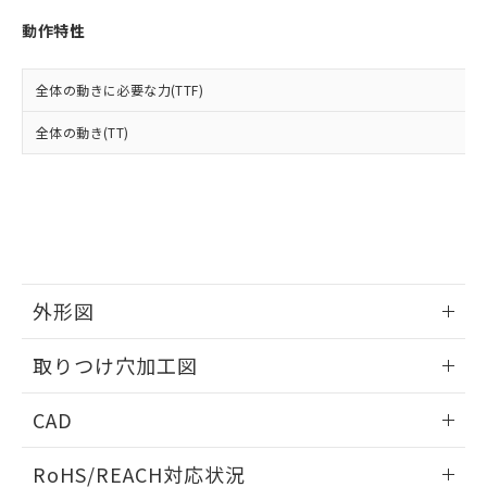
※3 非含有証明書ダウンロード
登録された部品リストについて、当社
動作特性
および当社の共同利用者が、当社の製
下記の非含有証明書をダウンロードするこ
品・サービスに関するお客様との取
とができます。
合意する
キャンセル
引・商談に必要な範囲で利用すること
全体の動きに必要な力(TTF)
をご了承ください。
EU RoHS指令（10物質）の非含有証明書
※当社の共同利用者とは、
"個人情報
全体の動き(TT)
51物質の非含有証明書（当社基準）
の共同利用に関して"
の「1.共同利
※本証明書は発行日時点で非含有を証明す
用者の範囲」に記載されている法人を
るもので、過去に遡って非含有を証明する
指します。
ものではありません。
また、RoHS指令のフタル酸エステル類４
物質の対応では、対応完了までの期間は出
荷製品に未対応品が混在することから備考
欄に対応日を記載しておりました。
外形図
既に当社にて対応品への在庫切替を完了
していることから、特段のことがない限
情報更新：2026/05/21
取りつけ穴加工図
り、2022年1月12日より割愛しておりま
す。
情報更新：2026/05/21
CAD
ログイン/会員登録いただくと、CADデータをダウンロー
RoHS/REACH対応状況
ドすることができます。