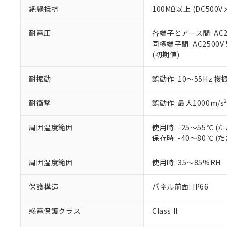
絶縁抵抗
100MΩ以上 (DC5
さい。
下記の非含有証明
※当社の共同
いる法人を指
EU RoHS指令（
耐電圧
各端子とアース間: AC250
51物質の非含有証
同極端子間: AC2500V
※本証明書は発行
(初期値)
また、RoHS指
混在することから
耐振動
誤動作: 10～55Hz 複
既に当社にて対応
り割愛しておりま
耐衝撃
誤動作: 最大1000m/s
周囲温度範囲
使用時: -25～55℃
保存時: -40～80℃
周囲湿度範囲
使用時: 35～85%RH
保護構造
パネル前面: IP66
感電保護クラス
Class II