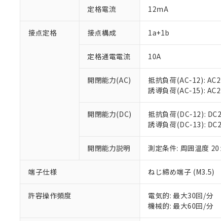
対応予定：EU R
定格電流
12mA
対応予定なし：EU
調査・確認中：EU
ご利用条件
接点定格
接点構成
1a+1b
非該当品：ライセ
※1 中国RoHS
仕入先様の事情に
があります。
定格通電電流
10A
以下の条件をお読
「○」：最大均質
「×」：最大均質
本サービスは
当社は、これ
*EU RoHS指令（10物
開閉能力(AC)
抵抗負荷(AC-12): AC24
「－」：未確認で
鉛(Pb) 1000ppm以下、
くものです。
う）を輸出ま
誘導負荷(AC-15): AC24V
記
説明
六価クロム(Cr(Ⅵ)) 1
当社制御機器
などの必要な
フタル酸ビス(2-エチルヘ
号
*中国RoHS10物質の基準値 
ル（DBP） 1000ppm
在庫状況およ
当社は規制貨
Pb(鉛) :1000ppm、 Hg
但し、RoHS指令で産
開閉能力(DC)
抵抗負荷(DC-12): DC24
のであり、閲
ます。
Cr(Ⅵ)(六価クロム) : 
フタル酸エステル類の４
誘導負荷(DC-13): DC24
○
一定数以
DBP(フタル酸ジブチル) :
い。
当社は貴社製
DEHP(フタル酸ビス(2-エ
正式な納期状
置等に一切使
当社販売員に
※2 対応予定月
開閉能力説明
測定条件: 周囲温度 2
△
一定数に
当社は、貴社
オムロン制御
また当社は、
※2 環境保護使
在庫状況およ
部品在庫の切り替
たしません。
端子仕様
ねじ締め端子 (M3.5)
－
在庫なし
す。
「ｅ」：有害物質
機器販売
マイパーツ機
「10」：通常の
許容操作頻度
電気的: 最大30回/分
ている必要が
味します。
機械的: 最大60回/分
空
受注生産
お客様が当ウ
※3 非含有証明
「－」：未確認で
白
が、当社の製