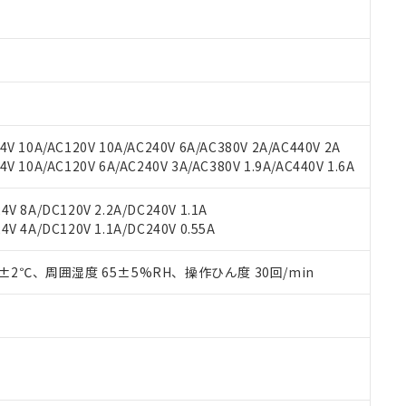
oHS指令（10物質）の非含有に対応した製品に切り替える予定のある
 RoHS指令（10物質）の非含有に非対応の商品で、対応品を出す予
 RoHS指令（10物質）の非含有の対応状況を調査中または確認中の
ンス料など無形物で、有害物質有無と関係のない商品です。
○×表
より、非含有部品としていたものが、含有品と判明した場合などやむ
みいただき、同意のうえご利用ください。
材料含有率が中国RoHSの基準値以下であることを示します。
材料含有率が中国RoHSの基準値を超えていることを示します。
、当社制御機器事業取扱商品の当社在庫状況および標準価格(税抜)
ら貴社製品のうち、外国為替および外国貿易法に定める商品（以下｢
質）：
V 10A/AC120V 10A/AC240V 6A/AC380V 2A/AC440V 2A
す。当社販売部門へお問い合わせください。
 水銀(Hg) 1000ppm以下、 カドミウム(Cd) 100ppm以下、
たは国外への提供する場合は、日本国政府の輸出許可(または役務取
 10A/AC120V 6A/AC240V 3A/AC380V 1.9A/AC440V 1.6A
000ppm以下、ポリ臭化ビフェニル類(PBB) 1000ppm以下、ポリ臭化ジフェニルエーテル類(P
事業取扱商品の中には、本サービスの対象外となる商品もあること
手続きをとります。
キシル) (DEHP)(別名：DOP) 1000ppm以下、フタル酸ブチルベンジル（BBP） 100
(GB/T26572)：
以下、フタル酸ジイソブチル (DIBP) 1000ppm以下
び標準価格照会結果は、記載している更新日時点での社内データに
物を破棄する場合は、完全に破砕するなど、違法に輸出されないよ
(水銀) : 1000ppm、 Cd(カドミウム) : 100ppm、
業用監視および制御機器に対する適用除外項目は除く。
V 8A/DC120V 2.2A/DC240V 1.1A
覧された時点での実際の在庫および標準価格とは異なる場合がある
1000ppm、 PBBs(ポリ臭化ビフェニル類) : 1000ppm、 PBDEs(ポリ臭化ジフェニルエーテル類
物質については閾値を超える意図的な使用がないことを確認しています。
V 4A/DC120V 1.1A/DC240V 0.55A
上の在庫あり
 1000ppm、 DIBP(フタル酸ジイソブチル) : 1000ppm、 BBP(フタル酸ブチルベンジル) :
品を、核兵器、ミサイル、化学兵器、生物兵器またはその他武器並
チルヘキシル)) : 1000ppm
況および標準価格はお客様のお取引先、またはお客様担当のオムロ
用いたしません。
ご相談ください。
0±2℃、周囲湿度 65±5%RH、操作ひん度 30回/min
は満たないが在庫あり
製品を第三者に販売する場合は、上記1、2および3の内容を当該第
機器販売店や当社販売拠点は「
販売ネットワーク
」をご確認くだ
販売先および販売に係わる関係者が違法に輸出するおそれがある場
用期限
び標準価格結果を当社の事前の承諾なく第三者に漏洩または開示し
え状況などにより、予定月が前後することがあります。
(最新の在庫状況については、お客様のお取引先、またはお客様担当
（10物質）のすべてが基準値以下であることを示します。
店・当社販売員にご確認ください)
能（部品リスト作成サービス）をご利用いただくには、I-Webメン
使用状況下において有害物質が外部に漏えいし、環境に深刻な影響を
あります。
機種、また在庫状況の情報を公開していない機種
ェブサイト上で当社にご登録された部品リストについて、当社およ
書ダウンロード
す。当社販売部門へお問い合わせください。
品・サービスに関するお客様との取引・商談に必要な範囲で利用す