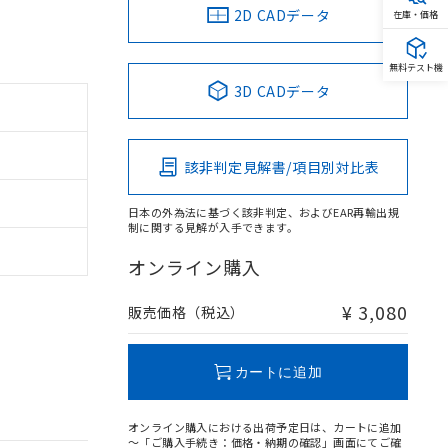
2D CADデータ
在庫・価格
無料テスト機
3D CADデータ
該非判定見解書/項目別対比表
日本の外為法に基づく該非判定、およびEAR再輸出規
制に関する見解が入手できます。
オンライン購入
¥ 3,080
販売価格（税込）
カートに追加
オンライン購入における出荷予定日は、カートに追加
～「ご購入手続き：価格・納期の確認」画面にてご確