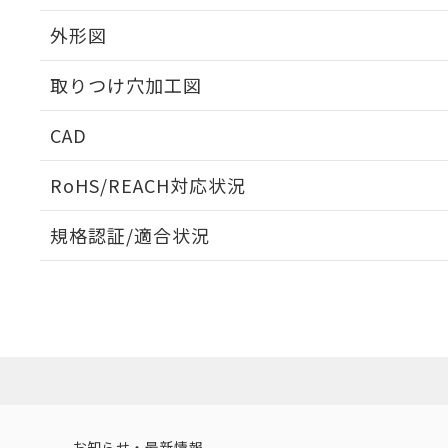
外形図
取りつけ穴加工図
CAD
ログイン/会員登録いただくと、CADデータをダウンロ
RoHS/REACH対応状況
規格認証/適合状況
EU RoHS
注意事項・凡例
A30NL-MNA-TWA-G102-YBについての規格認証/適
業員または販売店にお問い合わせください。
ダウンロードデータをご利用いただく前に、以下を必ずお読
対応状況
対応予定月
※1
※2
ソフトウェアの使用条件
対応済み
お知らせ・最新情報