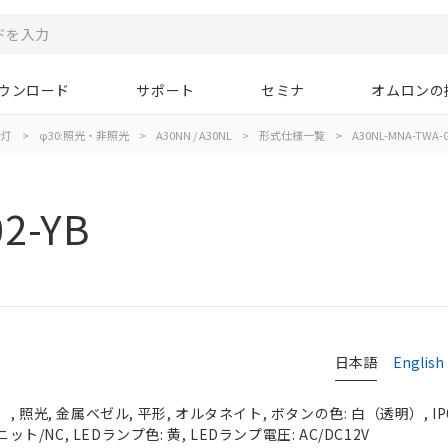
ウンロード
サポート
セミナ
オムロンの
示灯
>
φ30:照光・非照光
>
A30NN / A30NL
>
形式仕様一覧
>
A30NL-MNA-TWA-G
2-YB
日本語
English
 照光, 金属ベゼル, 平形, オルタネイト, ボタンの色: 白（透明）, IP
ット/NC, LEDランプ色: 黄, LEDランプ電圧: AC/DC12V