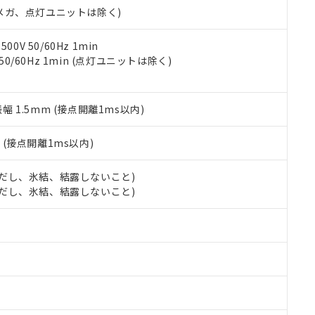
合意する
キャンセル
00Vメガ、点灯ユニットは除く)
書をダウンロードすることができます。
利用者とは、
"個人情報の共同利用に関して"
の「1.共同利用者の
します。
10物質）の非含有証明書
0V 50/60Hz 1min
明書（当社基準）
 50/60Hz 1min (点灯ユニットは除く)
日時点で非含有を証明するもので、過去に遡って非含有を証明するも
令のフタル酸エステル類４物質の対応では、対応完了までの期間は出
備考欄に対応日を記載しておりました。
振幅 1.5mm (接点開離1ms以内)
品への在庫切替を完了していることから、特段のことがない限り、20
す。
2
(接点開離1ms以内)
 (ただし、氷結、結露しないこと)
 (ただし、氷結、結露しないこと)