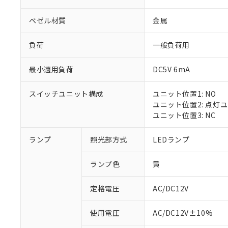
ベゼル材質
金属
負荷
一般負荷用
最小適用負荷
DC5V 6mA
スイッチユニット構成
ユニット位置1: NO
ユニット位置2: 点灯
ユニット位置3: NC
ランプ
照光部方式
LEDランプ
ランプ色
黄
定格電圧
AC/DC12V
※1 対応状況
使用電圧
AC/DC12V±10%
対応済み：EU