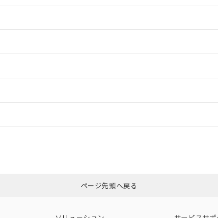
情報更新：2
情報更新：2
ードすることができます。
情報更新：
ログイン/会員登録
合状況については、「カスタマーサポートセンタ お客様相談室」または貴社
みください。
非含有証明書
※3
ページ先頭へ戻る
ダウンロードはこちら
ソリューション
サービスサポ