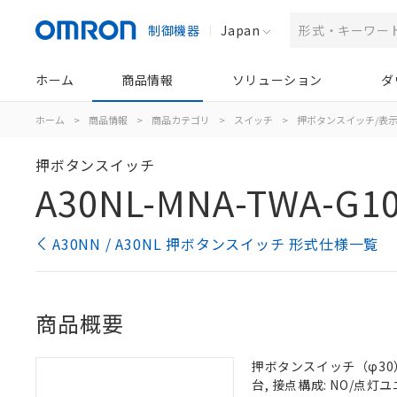
制御機器
Japan
ホーム
商品情報
ソリューション
ダ
ホーム
>
商品情報
>
商品カテゴリ
>
スイッチ
>
押ボタンスイッチ/表
押ボタンスイッチ
A30NL-MNA-TWA-G10
A30NN / A30NL 押ボタンスイッチ 形式仕様一覧
商品概要
押ボタンスイッチ（φ30）,
台, 接点構成: NO/点灯ユニ