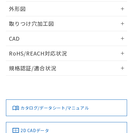
51物質の非含有証明書（当社基準）
の共同利用に関して"
の「1.共同利
※本証明書は発行日時点で非含有を証明す
外形図
用者の範囲」に記載されている法人を
るもので、過去に遡って非含有を証明する
指します。
ものではありません。
情報更新：2026/05/21
取りつけ穴加工図
また、RoHS指令のフタル酸エステル類４
物質の対応では、対応完了までの期間は出
情報更新：2026/05/21
CAD
荷製品に未対応品が混在することから備考
欄に対応日を記載しておりました。
ログイン/会員登録いただくと、CADデータをダウンロー
既に当社にて対応品への在庫切替を完了
RoHS/REACH対応状況
ドすることができます。
していることから、特段のことがない限
り、2022年1月12日より割愛しておりま
情報更新：2026/7/29
規格認証/適合状況
す。
ログイン/会員登録
EU RoHS
注意事項・凡例
A30NL-MNA-TWA-G101-YCについての規格認証/適合状況に
ついては、「カスタマーサポートセンタ お客様相談室」また
は貴社担当オムロン営業員または販売店にお問い合わせくだ
対応状況
対応予定月
※1
※2
さい。
ダウンロードデータをご利用いただく前に、以下を必ずお読
みください。
カタログ/データシート/マニュアル
対応済み
ソフトウェアの使用条件
お問い合わせ
中国 RoHS
注意事項・凡例
2D CADデータ