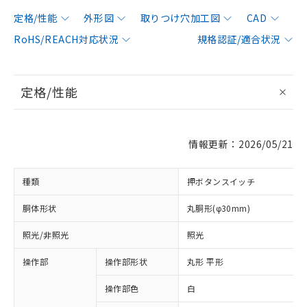
定格/性能
外形図
取りつけ穴加工図
CAD
RoHS/REACH対応状況
規格認証/適合状況
定格/性能
情報更新：2026/05/21
種類
押ボタンスイッチ
胴体形状
丸胴形(φ30mm)
照光/非照光
照光
操作部
操作部形状
丸形 平形
操作部色
白