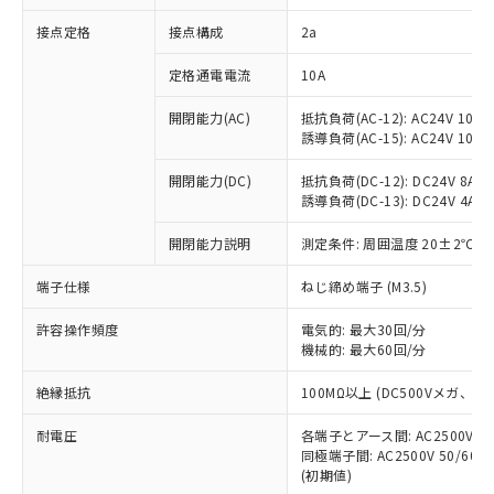
非含有に対応した製品が提供可能な商品で
接点定格
接点構成
2a
す。
対応予定：EU RoHS指令（10物質）の非含
ご利用条件
定格通電電流
10A
有に対応した製品に切り替える予定のある
商品です。
開閉能力(AC)
抵抗負荷(AC-12): AC24V 10A/A
対応予定なし：EU RoHS指令（10物質）の
誘導負荷(AC-15): AC24V 10A/AC
以下の条件をお読みいただき、同意のうえ
非含有に非対応の商品で、対応品を出す予
ご利用ください。
定はありません。
開閉能力(DC)
抵抗負荷(DC-12): DC24V 8A/DC
調査・確認中：EU RoHS指令（10物質）の
誘導負荷(DC-13): DC24V 4A/DC
本サービスは、当社制御機器事業取扱
※1 中国RoHS○×表
非含有の対応状況を調査中または確認中の
商品の当社在庫状況および標準価格
開閉能力説明
測定条件: 周囲温度 20±2℃、
商品です。
(税抜)を提供させていただくもので
「○」：最大均質材料含有率が中国RoHSの
非該当品：ライセンス料など無形物で、有
す。
端子仕様
ねじ締め端子 (M3.5)
基準値以下であることを示します。
害物質有無と関係のない商品です。
当社制御機器事業取扱商品の中には、
「×」：最大均質材料含有率が中国RoHSの
仕入先様の事情により、非含有部品として
本サービスの対象外となる商品もある
許容操作頻度
電気的: 最大30回/分
基準値を超えていることを示します。
いたものが、含有品と判明した場合などや
当社は、これら貴社製品のうち、外国
ことをご了承ください。
機械的: 最大60回/分
「－」：未確認です。当社販売部門へお問
むを得ず変更することがあります。
為替および外国貿易法に定める商品
在庫状況および標準価格照会結果は、
い合わせください。
（以下｢規制貨物等」という）を輸出
絶縁抵抗
100MΩ以上 (DC500Vメガ、
記載している更新日時点での社内デー
*EU RoHS指令（10物質）：
または国外への提供する場合は、日本
記
タに基づき作成されるものであり、閲
説明
鉛(Pb) 1000ppm以下、 水銀(Hg) 1000ppm以下、 カド
*中国RoHS10物質の基準値 (GB/T26572)：
国政府の輸出許可(または役務取引許
耐電圧
各端子とアース間: AC2500V 50/
号
覧された時点での実際の在庫および標
ミウム(Cd) 100ppm以下、
Pb(鉛) :1000ppm、 Hg(水銀) : 1000ppm、 Cd(カドミウ
同極端子間: AC2500V 50/60
可)を取得するなどの必要な手続きを
六価クロム(Cr(Ⅵ)) 1000ppm以下、ポリ臭化ビフェニル
ム) : 100ppm、
準価格とは異なる場合があることをご
類(PBB) 1000ppm以下、ポリ臭化ジフェニルエーテル類
(初期値)
Cr(Ⅵ)(六価クロム) : 1000ppm、 PBBs(ポリ臭化ビフェ
とります。
了承ください。
(PBDE) 1000ppm以下、フタル酸ビス(2-エチルヘキシ