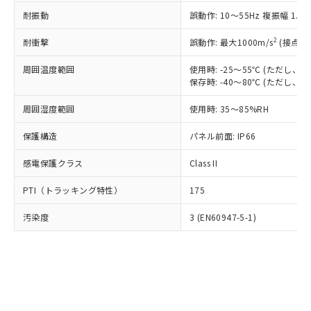
○
一定数以上の在庫あり
ニル類) : 1000ppm、 PBDEs(ポリ臭化ジフェニルエーテ
当社は規制貨物を破棄する場合は、完
ル) (DEHP)(別名：DOP) 1000ppm以下、フタル酸ブチ
正式な納期状況および標準価格はお客
ル類) : 1000ppm、
耐振動
誤動作: 10～55Hz 複振幅 1.
ルベンジル（BBP） 1000ppm以下、フタル酸ジブチル
全に破砕するなど、違法に輸出されな
DBP(フタル酸ジブチル) : 1000ppm、 DIBP(フタル酸ジ
様のお取引先、またはお客様担当のオ
（DBP） 1000ppm以下、フタル酸ジイソブチル
イソブチル) : 1000ppm、 BBP(フタル酸ブチルベンジ
△
一定数には満たないが在庫あり
いよう必要な手段を講じます。
ムロン制御機器販売店・当社販売員に
(DIBP) 1000ppm以下
2
耐衝撃
ル) : 1000ppm、
誤動作: 最大1000m/s
(接点開
当社は貴社製品を、核兵器、ミサイ
但し、RoHS指令で産業用監視および制御機器に対する
DEHP(フタル酸ビス(2-エチルヘキシル)) : 1000ppm
ご相談ください。
適用除外項目は除く。
ル、化学兵器、生物兵器またはその他
－
在庫なし(最新の在庫状況につ
オムロン制御機器販売店や当社販売拠
周囲温度範囲
使用時: -25～55℃ (ただし
フタル酸エステル類の４物質については閾値を超える意
武器並びにこれらの製造装置等に一切
いては、お客様のお取引先、ま
図的な使用がないことを確認しています。
保存時: -40～80℃ (ただし
点は「
販売ネットワーク
」をご確認
※2 環境保護使用期限
使用いたしません。
たはお客様担当のオムロン制御
ください。
当社は、貴社製品を第三者に販売する
周囲湿度範囲
使用時: 35～85%RH
機器販売店・当社販売員にご確
在庫状況および標準価格結果を当社の
※2 対応予定月
「ｅ」：有害物質（10物質）のすべてが基
場合は、上記1、2および3の内容を当
認ください)
事前の承諾なく第三者に漏洩または開
準値以下であることを示します。
保護構造
パネル前面: IP66
該第三者に通知します。また当社は、
示しないようお願いします。
部品在庫の切り替え状況などにより、予定
「10」：通常の使用状況下において有害物
販売先および販売に係わる関係者が違
マイパーツ機能（部品リスト作成サー
空
受注生産機種、また在庫状況の
感電保護クラス
Class II
月が前後することがあります。
質が外部に漏えいし、環境に深刻な影響を
法に輸出するおそれがある場合は、取
ビス）をご利用いただくには、I-Web
白
情報を公開していない機種
及ぼさない年数を意味します。
り引きをいたしません。
メンバーズにご登録されている必要が
PTI（トラッキング特性）
175
「－」：未確認です。当社販売部門へお問
あります。
い合わせください。
お客様が当ウェブサイト上で当社にご
汚染度
3 (EN60947-5-1)
※3 非含有証明書ダウンロード
登録された部品リストについて、当社
および当社の共同利用者が、当社の製
下記の非含有証明書をダウンロードするこ
品・サービスに関するお客様との取
とができます。
合意する
キャンセル
引・商談に必要な範囲で利用すること
をご了承ください。
EU RoHS指令（10物質）の非含有証明書
※当社の共同利用者とは、
"個人情報