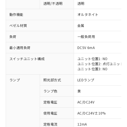
透明/不透明
透明
動作機能
オルタネイト
ベゼル材質
金属
負荷
一般負荷用
最小適用負荷
DC5V 6mA
スイッチユニット構成
ユニット位置1: NO
ユニット位置2: 点灯ユニット
ユニット位置3: NO
ランプ
照光部方式
LEDランプ
ランプ色
黄
定格電圧
AC/DC24V
※1 対応状況
使用電圧
AC/DC24V±10%
定格電流
12mA
対応済み：EU RoHS指令（10物質）の