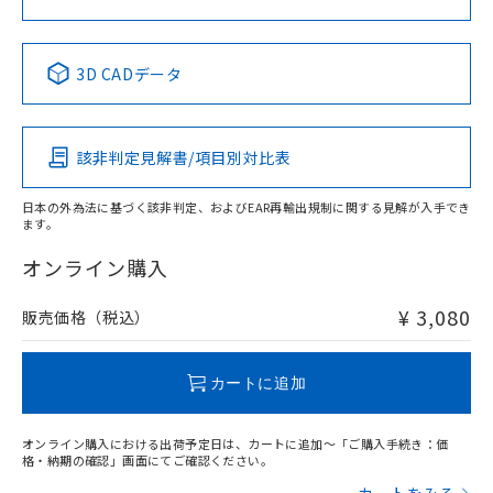
中国 RoHS表
※1 ※2
3D CADデータ
Pb
Hg
Cd
Cr(VI)
該非判定見解書/項目別対比表
X
O
O
O
日本の外為法に基づく該非判定、およびEAR再輸出規制に関する見解が入手でき
ます。
"対応済み"や非含有の記載がされた商品であっても、流通
在庫等で未対応品が混在する可能性があります。
オンライン購入
非含有品が必要な際は、弊社営業部門もしくは販売店へお
問い合わせください。
¥ 3,080
販売価格（税込）
この製品のRoHS/REACH対応状況ページへ
カートに追加
オンライン購入における出荷予定日は、カートに追加～「ご購入手続き：価
格・納期の確認」画面にてご確認ください。