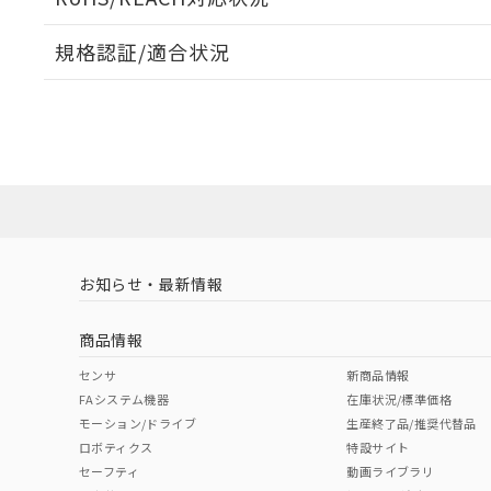
規格認証/適合状況
EU RoHS
注意事項・凡例
A30NL-MNA-TWA-G101-WDについての規格認証/
営業員または販売店にお問い合わせください。
ダウンロードデータをご利用いただく前に、以下を必ずお読
対応状況
対応予定月
※1
※2
ソフトウェアの使用条件
対応済み
お知らせ・最新情報
中国 RoHS
注意事項・凡例
商品情報
中国 RoHS表
※1 ※2
センサ
新商品情報
FAシステム機器
在庫状況/標準価格
Pb
Hg
Cd
Cr(V
モーション/ドライブ
生産終了品/推奨代替品
ロボティクス
特設サイト
セーフティ
動画ライブラリ