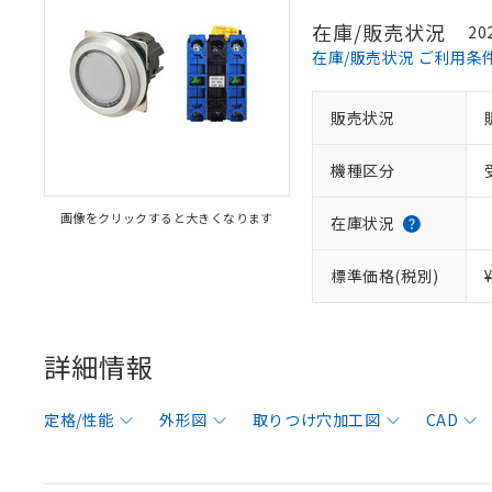
在庫/販売状況
20
在庫/販売状況 ご利用条
販売状況
機種区分
画像をクリックすると大きくなります
在庫状況
標準価格(税別)
詳細情報
定格/性能
外形図
取りつけ穴加工図
CAD