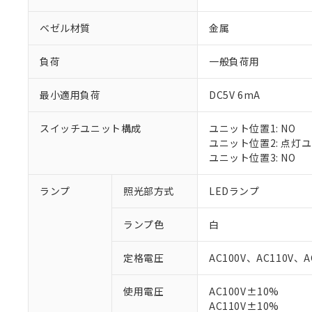
ベゼル材質
金属
負荷
一般負荷用
最小適用負荷
DC5V 6mA
スイッチユニット構成
ユニット位置1: NO
ユニット位置2: 点灯
ユニット位置3: NO
ランプ
照光部方式
LEDランプ
※1 対応状況
ランプ色
白
対応済み：EU
対応予定：EU R
定格電圧
AC100V、AC110V、A
対応予定なし：EU
調査・確認中：EU
ご利用条件
使用電圧
AC100V±10%
非該当品：ライセ
※1 中国RoHS
AC110V±10%
仕入先様の事情に