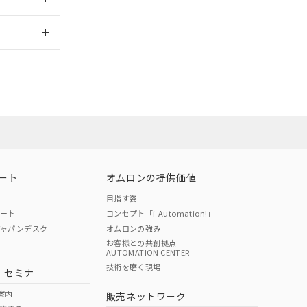
2026/7/29
社担当オムロン
お問い合わせ
ート
オムロンの提供価値
目指す姿
ポート
コンセプト「i-Automation!」
ジャパンデスク
オムロンの強み
お客様との共創拠点
AUTOMATION CENTER
DIBP
BBP
DEHP
環境保護
技術を磨く現場
・セミナ
使用期限
案内
販売ネットワーク