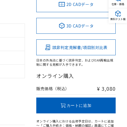
2D CADデータ
在庫・価格
無料テスト機
3D CADデータ
該非判定見解書/項目別対比表
日本の外為法に基づく該非判定、およびEAR再輸出規
制に関する見解が入手できます。
オンライン購入
¥ 3,080
販売価格（税込）
カートに追加
オンライン購入における出荷予定日は、カートに追加
～「ご購入手続き：価格・納期の確認」画面にてご確