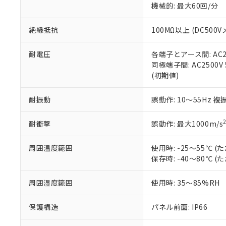
機械的: 最大60回/分
※本証明書は発行
また、RoHS指
混在することから
絶縁抵抗
100MΩ以上 (DC5
既に当社にて対応
り割愛しておりま
耐電圧
各端子とアース間: AC250
同極端子間: AC2500V
(初期値)
耐振動
誤動作: 10～55Hz 複
耐衝撃
誤動作: 最大1000m/s
周囲温度範囲
使用時: -25～55℃
保存時: -40～80℃
周囲湿度範囲
使用時: 35～85%RH
保護構造
パネル前面: IP66