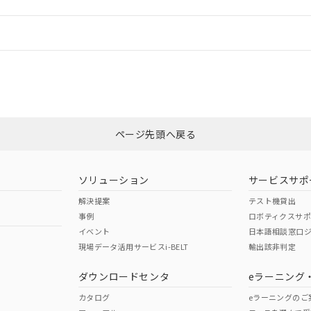
情報更新：
ログイン/会員登録
適合状況については、「カスタマーサポートセンタ お客様相談室」または貴
みください。
非含有証明書
※3
ページ先頭へ戻る
ダウンロードはこちら
ソリューション
サービスサポ
解決提案
テスト機貸出
事例
ロボティクスサ
イベント
日本語相談窓口
現場データ活用サービスi-BELT
輸出該非判定
I)
PBBs
PBDEs
DBP
ダウンロードセンタ
eラーニング
カタログ
eラーニングのご