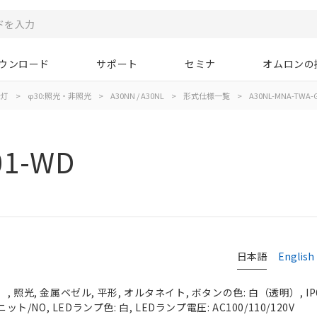
ウンロード
サポート
セミナ
オムロンの
示灯
>
φ30:照光・非照光
>
A30NN / A30NL
>
形式仕様一覧
>
A30NL-MNA-TWA-
01-WD
日本語
English
 照光, 金属ベゼル, 平形, オルタネイト, ボタンの色: 白（透明）, IP
ット/NO, LEDランプ色: 白, LEDランプ電圧: AC100/110/120V