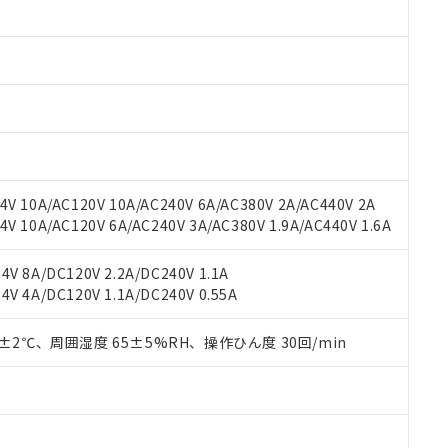
みいただき、同意のうえご利用ください。
材料含有率が中国RoHSの基準値以下であることを示します。
材料含有率が中国RoHSの基準値を超えていることを示します。
、当社制御機器事業取扱商品の当社在庫状況および標準価格(税抜)
ら貴社製品のうち、外国為替および外国貿易法に定める商品（以下｢
質）：
す。当社販売部門へお問い合わせください。
 水銀(Hg) 1000ppm以下、 カドミウム(Cd) 100ppm以下、
たは国外への提供する場合は、日本国政府の輸出許可(または役務取
000ppm以下、ポリ臭化ビフェニル類(PBB) 1000ppm以下、ポリ臭化ジフェニルエーテル類(P
事業取扱商品の中には、本サービスの対象外となる商品もあること
手続きをとります。
キシル) (DEHP)(別名：DOP) 1000ppm以下、フタル酸ブチルベンジル（BBP） 100
(GB/T26572)：
以下、フタル酸ジイソブチル (DIBP) 1000ppm以下
び標準価格照会結果は、記載している更新日時点での社内データに
物を破棄する場合は、完全に破砕するなど、違法に輸出されないよ
(水銀) : 1000ppm、 Cd(カドミウム) : 100ppm、
業用監視および制御機器に対する適用除外項目は除く。
覧された時点での実際の在庫および標準価格とは異なる場合がある
1000ppm、 PBBs(ポリ臭化ビフェニル類) : 1000ppm、 PBDEs(ポリ臭化ジフェニルエーテル類
物質については閾値を超える意図的な使用がないことを確認しています。
上の在庫あり
 1000ppm、 DIBP(フタル酸ジイソブチル) : 1000ppm、 BBP(フタル酸ブチルベンジル) :
品を、核兵器、ミサイル、化学兵器、生物兵器またはその他武器並
チルヘキシル)) : 1000ppm
況および標準価格はお客様のお取引先、またはお客様担当のオムロ
用いたしません。
V 10A/AC120V 10A/AC240V 6A/AC380V 2A/AC440V 2A
ご相談ください。
は満たないが在庫あり
製品を第三者に販売する場合は、上記1、2および3の内容を当該第
 10A/AC120V 6A/AC240V 3A/AC380V 1.9A/AC440V 1.6A
機器販売店や当社販売拠点は「
販売ネットワーク
」をご確認くだ
販売先および販売に係わる関係者が違法に輸出するおそれがある場
用期限
び標準価格結果を当社の事前の承諾なく第三者に漏洩または開示し
え状況などにより、予定月が前後することがあります。
(最新の在庫状況については、お客様のお取引先、またはお客様担当
V 8A/DC120V 2.2A/DC240V 1.1A
（10物質）のすべてが基準値以下であることを示します。
店・当社販売員にご確認ください)
能（部品リスト作成サービス）をご利用いただくには、I-Webメン
V 4A/DC120V 1.1A/DC240V 0.55A
使用状況下において有害物質が外部に漏えいし、環境に深刻な影響を
あります。
機種、また在庫状況の情報を公開していない機種
ェブサイト上で当社にご登録された部品リストについて、当社およ
書ダウンロード
す。当社販売部門へお問い合わせください。
0±2℃、周囲湿度 65±5%RH、操作ひん度 30回/min
品・サービスに関するお客様との取引・商談に必要な範囲で利用す
合意する
キャンセル
書をダウンロードすることができます。
利用者とは、
"個人情報の共同利用に関して"
の「1.共同利用者の
します。
10物質）の非含有証明書
明書（当社基準）