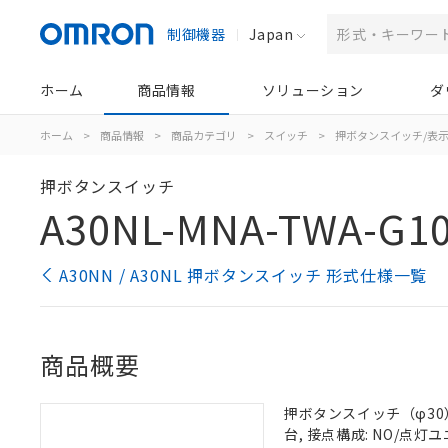
制御機器
Japan
ホーム
商品情報
ソリューション
ダ
ホーム
>
商品情報
>
商品カテゴリ
>
スイッチ
>
押ボタンスイッチ/表
押ボタンスイッチ
A30NL-MNA-TWA-G1
A30NN / A30NL 押ボタンスイッチ 形式仕様一覧
商品概要
押ボタンスイッチ（φ30）,
台, 接点構成: NO/点灯ユニ