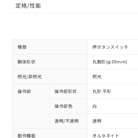
定格/性能
種類
押ボタンスイッチ
胴体形状
丸胴形(φ30mm)
照光/非照光
照光
操作部
操作部形状
丸形 平形
操作部色
白
透明/不透明
透明
動作機能
オルタネイト