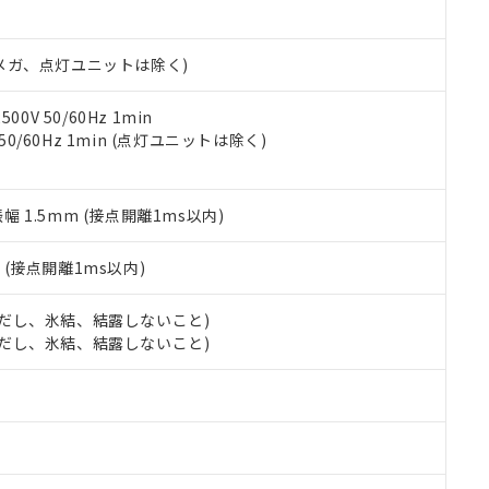
日時点で非含有を証明するもので、過去に遡って非含有を証明するも
令のフタル酸エステル類４物質の対応では、対応完了までの期間は出
備考欄に対応日を記載しておりました。
00Vメガ、点灯ユニットは除く)
品への在庫切替を完了していることから、特段のことがない限り、20
す。
0V 50/60Hz 1min
 50/60Hz 1min (点灯ユニットは除く)
振幅 1.5mm (接点開離1ms以内)
2
(接点開離1ms以内)
 (ただし、氷結、結露しないこと)
 (ただし、氷結、結露しないこと)