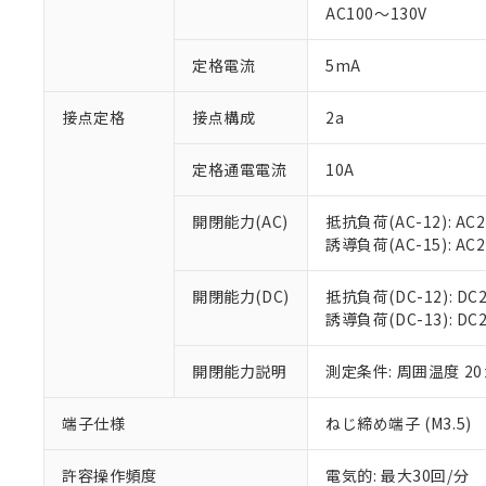
AC100～130V
があります。
以下の条件をお読
「○」：最大均質
「×」：最大均質
本サービスは
当社は、これ
定格電流
5mA
*EU RoHS指令（10物
「－」：未確認で
鉛(Pb) 1000ppm以下、
くものです。
う）を輸出ま
記
説明
六価クロム(Cr(Ⅵ)) 1
当社制御機器
などの必要な
フタル酸ビス(2-エチルヘ
接点定格
接点構成
2a
号
*中国RoHS10物質の基準値 
ル（DBP） 1000ppm
在庫状況およ
当社は規制貨
Pb(鉛) :1000ppm、 Hg
但し、RoHS指令で産
のであり、閲
ます。
Cr(Ⅵ)(六価クロム) : 
フタル酸エステル類の４
定格通電電流
10A
○
一定数以
DBP(フタル酸ジブチル) :
い。
当社は貴社製
DEHP(フタル酸ビス(2-エ
正式な納期状
置等に一切使
開閉能力(AC)
抵抗負荷(AC-12): AC24
当社販売員に
※2 対応予定月
△
一定数に
当社は、貴社
誘導負荷(AC-15): AC24V
オムロン制御
また当社は、
※2 環境保護使
在庫状況およ
部品在庫の切り替
たしません。
－
在庫なし
す。
開閉能力(DC)
抵抗負荷(DC-12): DC24
「ｅ」：有害物質
機器販売
マイパーツ機
誘導負荷(DC-13): DC24
「10」：通常の
ている必要が
味します。
空
受注生産
お客様が当ウ
※3 非含有証明
「－」：未確認で
開閉能力説明
測定条件: 周囲温度 2
白
が、当社の製
さい。
下記の非含有証明
端子仕様
ねじ締め端子 (M3.5)
※当社の共同
いる法人を指
EU RoHS指令（
許容操作頻度
電気的: 最大30回/分
51物質の非含有証