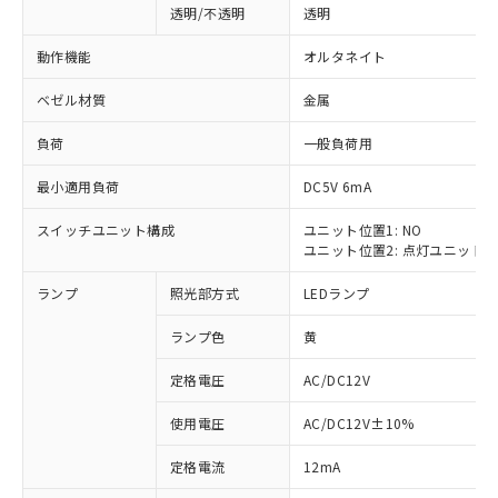
透明/不透明
透明
動作機能
オルタネイト
ベゼル材質
金属
負荷
一般負荷用
最小適用負荷
DC5V 6mA
スイッチユニット構成
ユニット位置1: NO
ユニット位置2: 点灯ユニット
ランプ
照光部方式
LEDランプ
ランプ色
黄
定格電圧
AC/DC12V
使用電圧
AC/DC12V±10%
※1 対応状況
定格電流
12mA
対応済み：EU RoHS指令（10物質）の