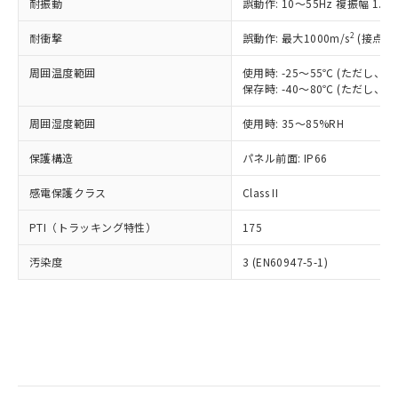
当社は規制貨物を破棄する場合は、完
耐振動
ル) (DEHP)(別名：DOP) 1000ppm以下、フタル酸ブチ
誤動作: 10～55Hz 複振幅 1.
正式な納期状況および標準価格はお客
ル類) : 1000ppm、
ルベンジル（BBP） 1000ppm以下、フタル酸ジブチル
全に破砕するなど、違法に輸出されな
DBP(フタル酸ジブチル) : 1000ppm、 DIBP(フタル酸ジ
様のお取引先、またはお客様担当のオ
（DBP） 1000ppm以下、フタル酸ジイソブチル
イソブチル) : 1000ppm、 BBP(フタル酸ブチルベンジ
△
一定数には満たないが在庫あり
いよう必要な手段を講じます。
2
耐衝撃
誤動作: 最大1000m/s
(接点開
ムロン制御機器販売店・当社販売員に
(DIBP) 1000ppm以下
ル) : 1000ppm、
当社は貴社製品を、核兵器、ミサイ
但し、RoHS指令で産業用監視および制御機器に対する
DEHP(フタル酸ビス(2-エチルヘキシル)) : 1000ppm
ご相談ください。
適用除外項目は除く。
周囲温度範囲
使用時: -25～55℃ (ただし
ル、化学兵器、生物兵器またはその他
－
在庫なし(最新の在庫状況につ
オムロン制御機器販売店や当社販売拠
フタル酸エステル類の４物質については閾値を超える意
保存時: -40～80℃ (ただし
武器並びにこれらの製造装置等に一切
いては、お客様のお取引先、ま
図的な使用がないことを確認しています。
点は「
販売ネットワーク
」をご確認
※2 環境保護使用期限
使用いたしません。
たはお客様担当のオムロン制御
ください。
周囲湿度範囲
使用時: 35～85%RH
当社は、貴社製品を第三者に販売する
機器販売店・当社販売員にご確
在庫状況および標準価格結果を当社の
※2 対応予定月
「ｅ」：有害物質（10物質）のすべてが基
場合は、上記1、2および3の内容を当
認ください)
事前の承諾なく第三者に漏洩または開
保護構造
パネル前面: IP66
準値以下であることを示します。
該第三者に通知します。また当社は、
示しないようお願いします。
部品在庫の切り替え状況などにより、予定
「10」：通常の使用状況下において有害物
販売先および販売に係わる関係者が違
マイパーツ機能（部品リスト作成サー
感電保護クラス
Class II
空
受注生産機種、また在庫状況の
月が前後することがあります。
質が外部に漏えいし、環境に深刻な影響を
法に輸出するおそれがある場合は、取
ビス）をご利用いただくには、I-Web
白
情報を公開していない機種
及ぼさない年数を意味します。
り引きをいたしません。
PTI（トラッキング特性）
175
メンバーズにご登録されている必要が
「－」：未確認です。当社販売部門へお問
あります。
い合わせください。
汚染度
3 (EN60947-5-1)
お客様が当ウェブサイト上で当社にご
※3 非含有証明書ダウンロード
登録された部品リストについて、当社
および当社の共同利用者が、当社の製
下記の非含有証明書をダウンロードするこ
品・サービスに関するお客様との取
とができます。
合意する
キャンセル
引・商談に必要な範囲で利用すること
をご了承ください。
EU RoHS指令（10物質）の非含有証明書
※当社の共同利用者とは、
"個人情報
51物質の非含有証明書（当社基準）