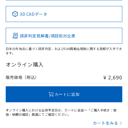
中国 RoHS表
※1 ※2
3D CADデータ
Pb
Hg
Cd
Cr(VI)
該非判定見解書/項目別対比表
X
O
O
O
日本の外為法に基づく該非判定、およびEAR再輸出規制に関する見解が入手でき
ます。
"対応済み"や非含有の記載がされた商品であっても、流通
在庫等で未対応品が混在する可能性があります。
オンライン購入
非含有品が必要な際は、弊社営業部門もしくは販売店へお
問い合わせください。
¥ 2,690
販売価格（税込）
この製品のRoHS/REACH対応状況ページへ
カートに追加
オンライン購入における出荷予定日は、カートに追加～「ご購入手続き：価
格・納期の確認」画面にてご確認ください。
カートをみる