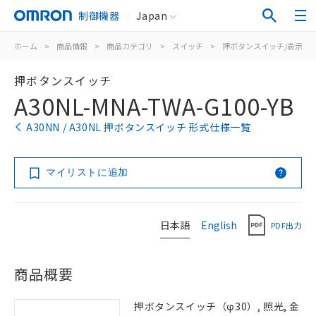
制御機器
Japan
ホーム
>
商品情報
>
商品カテゴリ
>
スイッチ
>
押ボタンスイッチ/表示灯
押ボタンスイッチ
A30NL-MNA-TWA-G100-YB
A30NN / A30NL 押ボタンスイッチ 形式仕様一覧
マイリストに追加
日本語
English
PDF出力
商品概要
押ボタンスイッチ（φ30）, 照光, 金