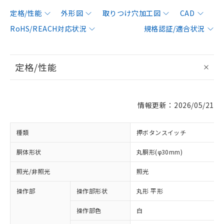
定格/性能
外形図
取りつけ穴加工図
CAD
RoHS/REACH対応状況
規格認証/適合状況
定格/性能
情報更新：2026/05/21
種類
押ボタンスイッチ
胴体形状
丸胴形(φ30mm)
照光/非照光
照光
操作部
操作部形状
丸形 平形
操作部色
白