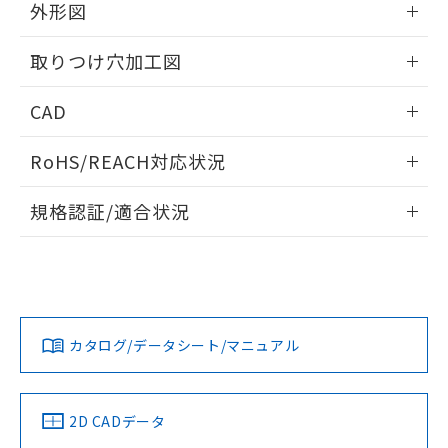
の共同利用に関して"
の「1.共同利
外形図
※本証明書は発行日時点で非含有を証明す
用者の範囲」に記載されている法人を
るもので、過去に遡って非含有を証明する
指します。
情報更新：2026/05/21
ものではありません。
取りつけ穴加工図
また、RoHS指令のフタル酸エステル類４
物質の対応では、対応完了までの期間は出
情報更新：2026/05/21
CAD
荷製品に未対応品が混在することから備考
欄に対応日を記載しておりました。
ログイン/会員登録いただくと、CADデータをダウンロー
RoHS/REACH対応状況
既に当社にて対応品への在庫切替を完了
ドすることができます。
していることから、特段のことがない限
情報更新：2026/7/29
り、2022年1月12日より割愛しておりま
規格認証/適合状況
す。
ログイン/会員登録
EU RoHS
注意事項・凡例
A30NL-MNA-TWA-G100-YBについての規格認証/適合状況に
ついては、「カスタマーサポートセンタ お客様相談室」また
は貴社担当オムロン営業員または販売店にお問い合わせくだ
対応状況
対応予定月
※1
※2
さい。
ダウンロードデータをご利用いただく前に、以下を必ずお読
みください。
カタログ/データシート/マニュアル
対応済み
ソフトウェアの使用条件
お問い合わせ
中国 RoHS
注意事項・凡例
2D CADデータ