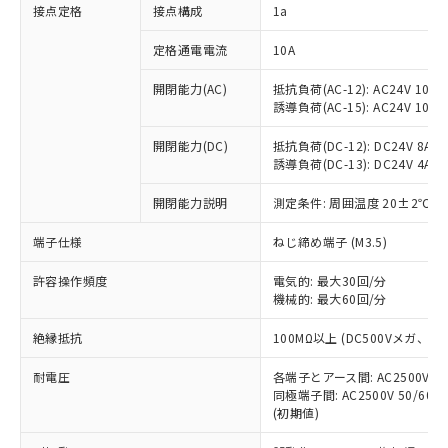
非含有に対応した製品が提供可能な商品で
接点定格
接点構成
1a
す。
対応予定：EU RoHS指令（10物質）の非含
定格通電電流
10A
ご利用条件
有に対応した製品に切り替える予定のある
商品です。
開閉能力(AC)
抵抗負荷(AC-12): AC24V 10A/A
誘導負荷(AC-15): AC24V 10A/AC
対応予定なし：EU RoHS指令（10物質）の
以下の条件をお読みいただき、同意のうえ
非含有に非対応の商品で、対応品を出す予
ご利用ください。
開閉能力(DC)
抵抗負荷(DC-12): DC24V 8A/DC
定はありません。
誘導負荷(DC-13): DC24V 4A/DC
調査・確認中：EU RoHS指令（10物質）の
本サービスは、当社制御機器事業取扱
※1 中国RoHS○×表
非含有の対応状況を調査中または確認中の
商品の当社在庫状況および標準価格
開閉能力説明
測定条件: 周囲温度 20±2℃、
商品です。
(税抜)を提供させていただくもので
「○」：最大均質材料含有率が中国RoHSの
非該当品：ライセンス料など無形物で、有
端子仕様
ねじ締め端子 (M3.5)
す。
基準値以下であることを示します。
害物質有無と関係のない商品です。
当社制御機器事業取扱商品の中には、
「×」：最大均質材料含有率が中国RoHSの
仕入先様の事情により、非含有部品として
許容操作頻度
電気的: 最大30回/分
本サービスの対象外となる商品もある
基準値を超えていることを示します。
いたものが、含有品と判明した場合などや
機械的: 最大60回/分
当社は、これら貴社製品のうち、外国
ことをご了承ください。
「－」：未確認です。当社販売部門へお問
むを得ず変更することがあります。
為替および外国貿易法に定める商品
在庫状況および標準価格照会結果は、
い合わせください。
絶縁抵抗
100MΩ以上 (DC500Vメガ、
（以下｢規制貨物等」という）を輸出
記載している更新日時点での社内デー
*EU RoHS指令（10物質）：
または国外への提供する場合は、日本
記
タに基づき作成されるものであり、閲
説明
耐電圧
鉛(Pb) 1000ppm以下、 水銀(Hg) 1000ppm以下、 カド
各端子とアース間: AC2500V 50/
*中国RoHS10物質の基準値 (GB/T26572)：
国政府の輸出許可(または役務取引許
号
覧された時点での実際の在庫および標
ミウム(Cd) 100ppm以下、
Pb(鉛) :1000ppm、 Hg(水銀) : 1000ppm、 Cd(カドミウ
同極端子間: AC2500V 50/60
可)を取得するなどの必要な手続きを
六価クロム(Cr(Ⅵ)) 1000ppm以下、ポリ臭化ビフェニル
ム) : 100ppm、
準価格とは異なる場合があることをご
(初期値)
類(PBB) 1000ppm以下、ポリ臭化ジフェニルエーテル類
Cr(Ⅵ)(六価クロム) : 1000ppm、 PBBs(ポリ臭化ビフェ
とります。
了承ください。
(PBDE) 1000ppm以下、フタル酸ビス(2-エチルヘキシ
○
一定数以上の在庫あり
ニル類) : 1000ppm、 PBDEs(ポリ臭化ジフェニルエーテ