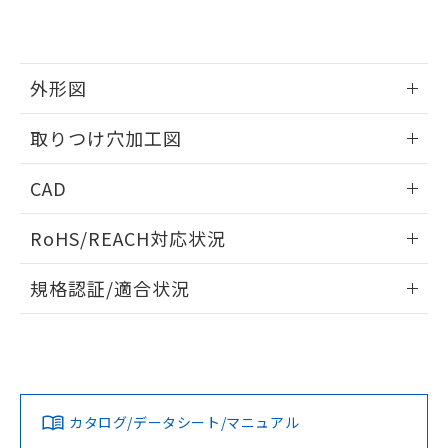
EU RoHS指令（10物質）の非含有証明書
※当社の共同利用者とは、
"個人情報
51物質の非含有証明書（当社基準）
の共同利用に関して"
の「1.共同利
※本証明書は発行日時点で非含有を証明す
用者の範囲」に記載されている法人を
るもので、過去に遡って非含有を証明する
指します。
外形図
ものではありません。
また、RoHS指令のフタル酸エステル類４
情報更新：2026/05/21
取りつけ穴加工図
物質の対応では、対応完了までの期間は出
荷製品に未対応品が混在することから備考
情報更新：2026/05/21
欄に対応日を記載しておりました。
CAD
既に当社にて対応品への在庫切替を完了
していることから、特段のことがない限
ログイン/会員登録いただくと、CADデータをダウンロー
RoHS/REACH対応状況
り、2022年1月12日より割愛しておりま
ドすることができます。
す。
情報更新：2026/7/29
規格認証/適合状況
ログイン/会員登録
EU RoHS
注意事項・凡例
A30NL-MNA-TWA-G002-WDについての規格認証/適合状況に
ついては、「カスタマーサポートセンタ お客様相談室」また
は貴社担当オムロン営業員または販売店にお問い合わせくだ
対応状況
対応予定月
※1
※2
さい。
ダウンロードデータをご利用いただく前に、以下を必ずお読
みください。
カタログ/データシート/マニュアル
対応済み
ソフトウェアの使用条件
お問い合わせ