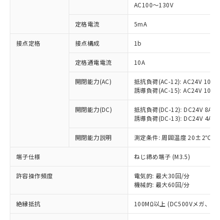
AC100～130V
対応済み：EU RoHS指令（10物質）の
非含有に対応した製品が提供可能な商品で
定格電流
5mA
す。
対応予定：EU RoHS指令（10物質）の非含
接点定格
接点構成
1b
ご利用条件
有に対応した製品に切り替える予定のある
商品です。
定格通電電流
10A
対応予定なし：EU RoHS指令（10物質）の
以下の条件をお読みいただき、同意のうえ
開閉能力(AC)
抵抗負荷(AC-12): AC24V 10A/A
非含有に非対応の商品で、対応品を出す予
ご利用ください。
誘導負荷(AC-15): AC24V 10A/AC
定はありません。
調査・確認中：EU RoHS指令（10物質）の
本サービスは、当社制御機器事業取扱
開閉能力(DC)
抵抗負荷(DC-12): DC24V 8A/DC
※1 中国RoHS○×表
非含有の対応状況を調査中または確認中の
商品の当社在庫状況および標準価格
誘導負荷(DC-13): DC24V 4A/DC
商品です。
(税抜)を提供させていただくもので
「○」：最大均質材料含有率が中国RoHSの
非該当品：ライセンス料など無形物で、有
開閉能力説明
測定条件: 周囲温度 20±2℃、
す。
基準値以下であることを示します。
害物質有無と関係のない商品です。
当社制御機器事業取扱商品の中には、
「×」：最大均質材料含有率が中国RoHSの
仕入先様の事情により、非含有部品として
端子仕様
ねじ締め端子 (M3.5)
本サービスの対象外となる商品もある
基準値を超えていることを示します。
いたものが、含有品と判明した場合などや
当社は、これら貴社製品のうち、外国
ことをご了承ください。
「－」：未確認です。当社販売部門へお問
むを得ず変更することがあります。
許容操作頻度
電気的: 最大30回/分
為替および外国貿易法に定める商品
在庫状況および標準価格照会結果は、
い合わせください。
機械的: 最大60回/分
（以下｢規制貨物等」という）を輸出
記載している更新日時点での社内デー
*EU RoHS指令（10物質）：
または国外への提供する場合は、日本
記
タに基づき作成されるものであり、閲
説明
絶縁抵抗
100MΩ以上 (DC500Vメガ、
鉛(Pb) 1000ppm以下、 水銀(Hg) 1000ppm以下、 カド
*中国RoHS10物質の基準値 (GB/T26572)：
国政府の輸出許可(または役務取引許
号
覧された時点での実際の在庫および標
ミウム(Cd) 100ppm以下、
Pb(鉛) :1000ppm、 Hg(水銀) : 1000ppm、 Cd(カドミウ
可)を取得するなどの必要な手続きを
六価クロム(Cr(Ⅵ)) 1000ppm以下、ポリ臭化ビフェニル
ム) : 100ppm、