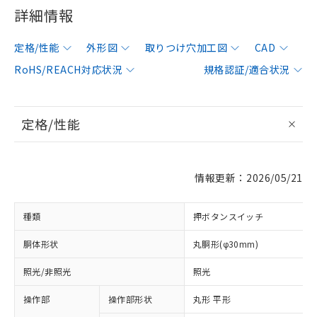
詳細情報
定格/性能
外形図
取りつけ穴加工図
CAD
RoHS/REACH対応状況
規格認証/適合状況
定格/性能
情報更新：2026/05/21
種類
押ボタンスイッチ
胴体形状
丸胴形(φ30mm)
照光/非照光
照光
操作部
操作部形状
丸形 平形