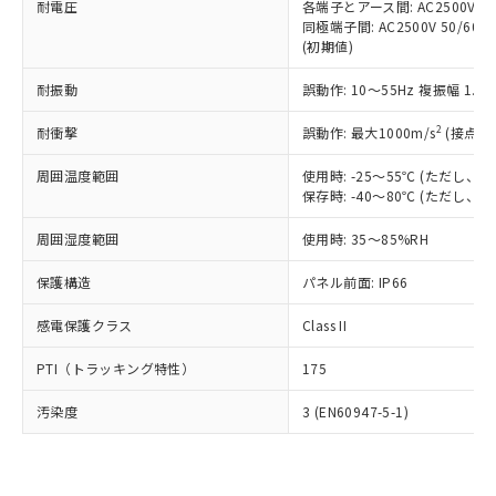
準価格とは異なる場合があることをご
耐電圧
各端子とアース間: AC2500V 50/
類(PBB) 1000ppm以下、ポリ臭化ジフェニルエーテル類
Cr(Ⅵ)(六価クロム) : 1000ppm、 PBBs(ポリ臭化ビフェ
とります。
了承ください。
同極端子間: AC2500V 50/60
(PBDE) 1000ppm以下、フタル酸ビス(2-エチルヘキシ
○
一定数以上の在庫あり
ニル類) : 1000ppm、 PBDEs(ポリ臭化ジフェニルエーテ
当社は規制貨物を破棄する場合は、完
(初期値)
ル) (DEHP)(別名：DOP) 1000ppm以下、フタル酸ブチ
正式な納期状況および標準価格はお客
ル類) : 1000ppm、
ルベンジル（BBP） 1000ppm以下、フタル酸ジブチル
全に破砕するなど、違法に輸出されな
DBP(フタル酸ジブチル) : 1000ppm、 DIBP(フタル酸ジ
様のお取引先、またはお客様担当のオ
（DBP） 1000ppm以下、フタル酸ジイソブチル
イソブチル) : 1000ppm、 BBP(フタル酸ブチルベンジ
△
一定数には満たないが在庫あり
いよう必要な手段を講じます。
耐振動
誤動作: 10～55Hz 複振幅 1.
ムロン制御機器販売店・当社販売員に
(DIBP) 1000ppm以下
ル) : 1000ppm、
当社は貴社製品を、核兵器、ミサイ
但し、RoHS指令で産業用監視および制御機器に対する
DEHP(フタル酸ビス(2-エチルヘキシル)) : 1000ppm
ご相談ください。
適用除外項目は除く。
2
耐衝撃
誤動作: 最大1000m/s
(接点開
ル、化学兵器、生物兵器またはその他
－
在庫なし(最新の在庫状況につ
オムロン制御機器販売店や当社販売拠
フタル酸エステル類の４物質については閾値を超える意
武器並びにこれらの製造装置等に一切
いては、お客様のお取引先、ま
図的な使用がないことを確認しています。
点は「
販売ネットワーク
」をご確認
周囲温度範囲
使用時: -25～55℃ (ただし
※2 環境保護使用期限
使用いたしません。
たはお客様担当のオムロン制御
ください。
保存時: -40～80℃ (ただし
当社は、貴社製品を第三者に販売する
機器販売店・当社販売員にご確
在庫状況および標準価格結果を当社の
※2 対応予定月
「ｅ」：有害物質（10物質）のすべてが基
場合は、上記1、2および3の内容を当
認ください)
事前の承諾なく第三者に漏洩または開
周囲湿度範囲
使用時: 35～85%RH
準値以下であることを示します。
該第三者に通知します。また当社は、
示しないようお願いします。
部品在庫の切り替え状況などにより、予定
「10」：通常の使用状況下において有害物
販売先および販売に係わる関係者が違
マイパーツ機能（部品リスト作成サー
保護構造
パネル前面: IP66
空
受注生産機種、また在庫状況の
月が前後することがあります。
質が外部に漏えいし、環境に深刻な影響を
法に輸出するおそれがある場合は、取
ビス）をご利用いただくには、I-Web
白
情報を公開していない機種
及ぼさない年数を意味します。
り引きをいたしません。
感電保護クラス
Class II
メンバーズにご登録されている必要が
「－」：未確認です。当社販売部門へお問
あります。
い合わせください。
PTI（トラッキング特性）
175
お客様が当ウェブサイト上で当社にご
※3 非含有証明書ダウンロード
登録された部品リストについて、当社
汚染度
3 (EN60947-5-1)
および当社の共同利用者が、当社の製
下記の非含有証明書をダウンロードするこ
品・サービスに関するお客様との取
とができます。
合意する
キャンセル
引・商談に必要な範囲で利用すること
をご了承ください。