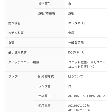
操作部色
白
透明/不透明
透明
動作機能
オルタネイト
ベゼル材質
金属
負荷
一般負荷用
最小適用負荷
DC5V 6mA
スイッチユニット構成
ユニット位置2: 点灯ユニット
ユニット位置3: NC
ランプ
照光部方式
LEDランプ
ランプ色
白
定格電圧
AC100V、AC110V、AC120V
使用電圧
AC100V±10%
※1 対応状況
AC110V±10%