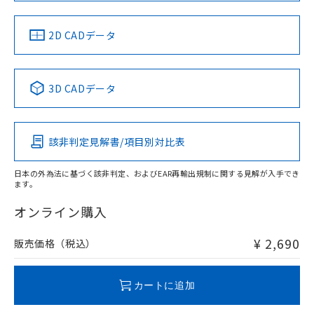
中国 RoHS
注意事項・凡例
2D CADデータ
中国 RoHS表
※1 ※2
3D CADデータ
Pb
Hg
Cd
Cr(VI)
該非判定見解書/項目別対比表
O
O
O
O
日本の外為法に基づく該非判定、およびEAR再輸出規制に関する見解が入手でき
ます。
"対応済み"や非含有の記載がされた商品であっても、流通
在庫等で未対応品が混在する可能性があります。
オンライン購入
非含有品が必要な際は、弊社営業部門もしくは販売店へお
問い合わせください。
¥ 2,690
販売価格（税込）
この製品のRoHS/REACH対応状況ページへ
カートに追加