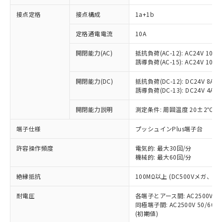
接点定格
接点構成
1a+1b
※1 対応状況
定格通電電流
10A
対応済み：EU RoHS指令（10物質）の
開閉能力(AC)
抵抗負荷(AC-12): AC24V 10A/A
非含有に対応した製品が提供可能な商品で
誘導負荷(AC-15): AC24V 10A/AC
す。
対応予定：EU RoHS指令（10物質）の非含
開閉能力(DC)
抵抗負荷(DC-12): DC24V 8A/DC
ご利用条件
有に対応した製品に切り替える予定のある
誘導負荷(DC-13): DC24V 4A/DC
商品です。
対応予定なし：EU RoHS指令（10物質）の
開閉能力説明
測定条件: 周囲温度 20±2℃、
以下の条件をお読みいただき、同意のうえ
非含有に非対応の商品で、対応品を出す予
ご利用ください。
端子仕様
プッシュインPlus端子台
定はありません。
調査・確認中：EU RoHS指令（10物質）の
本サービスは、当社制御機器事業取扱
※1 中国RoHS○×表
許容操作頻度
電気的: 最大30回/分
非含有の対応状況を調査中または確認中の
商品の当社在庫状況および標準価格
機械的: 最大60回/分
商品です。
(税抜)を提供させていただくもので
「○」：最大均質材料含有率が中国RoHSの
非該当品：ライセンス料など無形物で、有
す。
絶縁抵抗
100MΩ以上 (DC500Vメガ、
基準値以下であることを示します。
害物質有無と関係のない商品です。
当社制御機器事業取扱商品の中には、
「×」：最大均質材料含有率が中国RoHSの
仕入先様の事情により、非含有部品として
耐電圧
各端子とアース間: AC2500V 50/
本サービスの対象外となる商品もある
基準値を超えていることを示します。
いたものが、含有品と判明した場合などや
当社は、これら貴社製品のうち、外国
同極端子間: AC2500V 50/60
ことをご了承ください。
「－」：未確認です。当社販売部門へお問
むを得ず変更することがあります。
(初期値)
為替および外国貿易法に定める商品
在庫状況および標準価格照会結果は、
い合わせください。