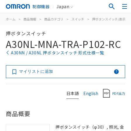
制御機器
Japan
ホーム
>
商品情報
>
商品カテゴリ
>
スイッチ
>
押ボタンスイッチ/表示灯
押ボタンスイッチ
A30NL-MNA-TRA-P102-RC
A30NN / A30NL 押ボタンスイッチ 形式仕様一覧
マイリストに追加
日本語
English
PDF出力
商品概要
押ボタンスイッチ（φ30）, 照光, 金