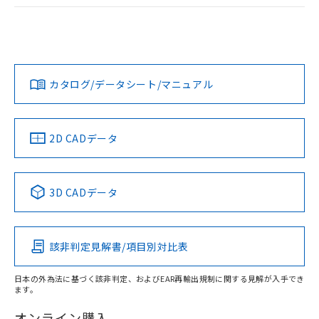
ログイン/会員登録
EU RoHS
注意事項・凡例
A30NL-MNA-TRA-P102-RCについての規格認証/適合状況に
ついては、「カスタマーサポートセンタ お客様相談室」また
は貴社担当オムロン営業員または販売店にお問い合わせくだ
対応状況
対応予定月
※1
※2
さい。
ダウンロードデータをご利用いただく前に、以下を必ずお読
みください。
カタログ/データシート/マニュアル
対応済み
ソフトウェアの使用条件
お問い合わせ
中国 RoHS
注意事項・凡例
2D CADデータ
中国 RoHS表
※1 ※2
3D CADデータ
Pb
Hg
Cd
Cr(VI)
該非判定見解書/項目別対比表
X
O
O
O
日本の外為法に基づく該非判定、およびEAR再輸出規制に関する見解が入手でき
ます。
"対応済み"や非含有の記載がされた商品であっても、流通
在庫等で未対応品が混在する可能性があります。
オンライン購入