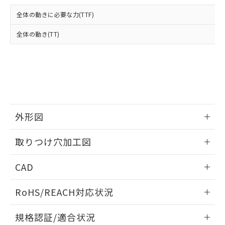
および当社の共同利用者が、当社の製
下記の非含有証明書をダウンロードするこ
品・サービスに関するお客様との取
全体の動きに必要な力(TTF)
とができます。
合意する
キャンセル
引・商談に必要な範囲で利用すること
をご了承ください。
全体の動き(TT)
EU RoHS指令（10物質）の非含有証明書
※当社の共同利用者とは、
"個人情報
51物質の非含有証明書（当社基準）
の共同利用に関して"
の「1.共同利
※本証明書は発行日時点で非含有を証明す
用者の範囲」に記載されている法人を
るもので、過去に遡って非含有を証明する
指します。
ものではありません。
また、RoHS指令のフタル酸エステル類４
物質の対応では、対応完了までの期間は出
荷製品に未対応品が混在することから備考
外形図
欄に対応日を記載しておりました。
情報更新：2026/05/21
既に当社にて対応品への在庫切替を完了
取りつけ穴加工図
していることから、特段のことがない限
り、2022年1月12日より割愛しておりま
情報更新：2026/05/21
CAD
す。
ログイン/会員登録いただくと、CADデータをダウンロー
RoHS/REACH対応状況
ドすることができます。
情報更新：2026/7/29
規格認証/適合状況