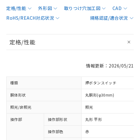
定格/性能
外形図
取りつけ穴加工図
CAD
RoHS/REACH対応状況
規格認証/適合状況
定格/性能
情報更新：2026/05/21
種類
押ボタンスイッチ
胴体形状
丸胴形(φ30mm)
照光/非照光
照光
操作部
操作部形状
丸形 平形
操作部色
赤