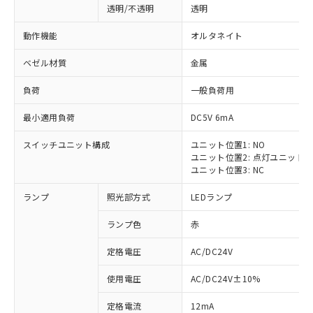
透明/不透明
透明
動作機能
オルタネイト
ベゼル材質
金属
負荷
一般負荷用
最小適用負荷
DC5V 6mA
スイッチユニット構成
ユニット位置1: NO
ユニット位置2: 点灯ユニット
ユニット位置3: NC
ランプ
照光部方式
LEDランプ
ランプ色
赤
定格電圧
AC/DC24V
使用電圧
AC/DC24V±10%
定格電流
12mA