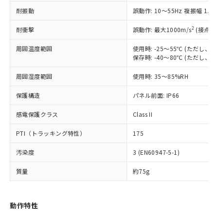
（以下｢規制貨物等」という）を輸出
記載している更新日時点での社内デー
耐振動
誤動作: 10～55Hz 複振幅 1.
*EU RoHS指令（10物質）：
または国外への提供する場合は、日本
記
タに基づき作成されるものであり、閲
説明
鉛(Pb) 1000ppm以下、 水銀(Hg) 1000ppm以下、 カド
*中国RoHS10物質の基準値 (GB/T26572)：
国政府の輸出許可(または役務取引許
号
覧された時点での実際の在庫および標
ミウム(Cd) 100ppm以下、
Pb(鉛) :1000ppm、 Hg(水銀) : 1000ppm、 Cd(カドミウ
2
耐衝撃
誤動作: 最大1000m/s
(接点開
可)を取得するなどの必要な手続きを
六価クロム(Cr(Ⅵ)) 1000ppm以下、ポリ臭化ビフェニル
ム) : 100ppm、
準価格とは異なる場合があることをご
類(PBB) 1000ppm以下、ポリ臭化ジフェニルエーテル類
Cr(Ⅵ)(六価クロム) : 1000ppm、 PBBs(ポリ臭化ビフェ
とります。
了承ください。
(PBDE) 1000ppm以下、フタル酸ビス(2-エチルヘキシ
周囲温度範囲
使用時: -25～55℃ (ただし
○
一定数以上の在庫あり
ニル類) : 1000ppm、 PBDEs(ポリ臭化ジフェニルエーテ
当社は規制貨物を破棄する場合は、完
ル) (DEHP)(別名：DOP) 1000ppm以下、フタル酸ブチ
正式な納期状況および標準価格はお客
ル類) : 1000ppm、
保存時: -40～80℃ (ただし
ルベンジル（BBP） 1000ppm以下、フタル酸ジブチル
全に破砕するなど、違法に輸出されな
DBP(フタル酸ジブチル) : 1000ppm、 DIBP(フタル酸ジ
様のお取引先、またはお客様担当のオ
（DBP） 1000ppm以下、フタル酸ジイソブチル
イソブチル) : 1000ppm、 BBP(フタル酸ブチルベンジ
△
一定数には満たないが在庫あり
いよう必要な手段を講じます。
周囲湿度範囲
使用時: 35～85%RH
ムロン制御機器販売店・当社販売員に
(DIBP) 1000ppm以下
ル) : 1000ppm、
当社は貴社製品を、核兵器、ミサイ
但し、RoHS指令で産業用監視および制御機器に対する
DEHP(フタル酸ビス(2-エチルヘキシル)) : 1000ppm
ご相談ください。
適用除外項目は除く。
ル、化学兵器、生物兵器またはその他
保護構造
パネル前面: IP66
－
在庫なし(最新の在庫状況につ
オムロン制御機器販売店や当社販売拠
フタル酸エステル類の４物質については閾値を超える意
武器並びにこれらの製造装置等に一切
いては、お客様のお取引先、ま
図的な使用がないことを確認しています。
点は「
販売ネットワーク
」をご確認
※2 環境保護使用期限
感電保護クラス
Class II
使用いたしません。
たはお客様担当のオムロン制御
ください。
当社は、貴社製品を第三者に販売する
機器販売店・当社販売員にご確
在庫状況および標準価格結果を当社の
PTI（トラッキング特性）
175
※2 対応予定月
「ｅ」：有害物質（10物質）のすべてが基
場合は、上記1、2および3の内容を当
認ください)
事前の承諾なく第三者に漏洩または開
準値以下であることを示します。
該第三者に通知します。また当社は、
示しないようお願いします。
汚染度
3 (EN60947-5-1)
部品在庫の切り替え状況などにより、予定
「10」：通常の使用状況下において有害物
販売先および販売に係わる関係者が違
マイパーツ機能（部品リスト作成サー
空
受注生産機種、また在庫状況の
月が前後することがあります。
質が外部に漏えいし、環境に深刻な影響を
法に輸出するおそれがある場合は、取
ビス）をご利用いただくには、I-Web
白
情報を公開していない機種
質量
約75g
及ぼさない年数を意味します。
り引きをいたしません。
メンバーズにご登録されている必要が
「－」：未確認です。当社販売部門へお問
あります。
い合わせください。
お客様が当ウェブサイト上で当社にご
動作特性
※3 非含有証明書ダウンロード
登録された部品リストについて、当社