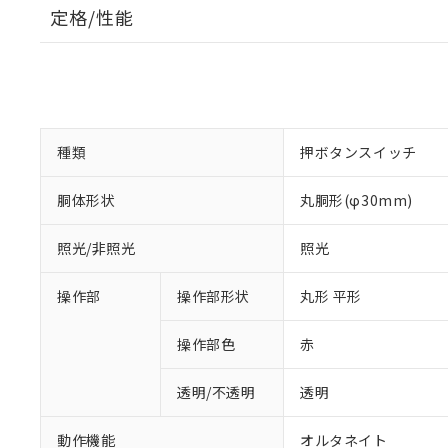
定格/性能
種類
押ボタンスイッチ
胴体形状
丸胴形(φ30mm)
照光/非照光
照光
操作部
操作部形状
丸形 平形
操作部色
赤
透明/不透明
透明
動作機能
オルタネイト