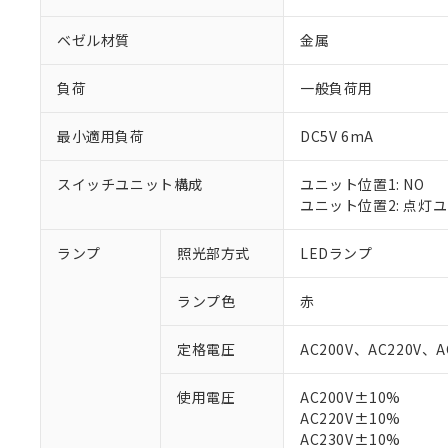
ベゼル材質
金属
負荷
一般負荷用
最小適用負荷
DC5V 6mA
スイッチユニット構成
ユニット位置1: NO
ユニット位置2: 点灯
ランプ
照光部方式
LEDランプ
※1 対応状況
ランプ色
赤
対応済み：EU
定格電圧
AC200V、AC220V、A
対応予定：EU R
対応予定なし：EU
使用電圧
AC200V±10%
調査・確認中：EU
ご利用条件
AC220V±10%
非該当品：ライセ
※1 中国RoHS
AC230V±10%
仕入先様の事情に