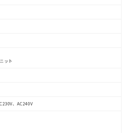
ユニット
 RoHS指令（10物質）の非含有に対応した製品が提供可能な商品です
C230V、AC240V
oHS指令（10物質）の非含有に対応した製品に切り替える予定のある
 RoHS指令（10物質）の非含有に非対応の商品で、対応品を出す予
 RoHS指令（10物質）の非含有の対応状況を調査中または確認中の
ンス料など無形物で、有害物質有無と関係のない商品です。
○×表
より、非含有部品としていたものが、含有品と判明した場合などやむ