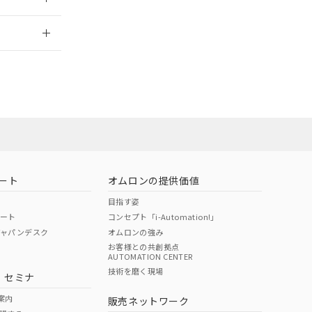
2026/7/29
担当オムロン営
お問い合わせ
ート
オムロンの提供価値
目指す姿
ポート
コンセプト「i-Automation!」
ジャパンデスク
オムロンの強み
お客様との共創拠点
AUTOMATION CENTER
DIBP
BBP
DEHP
環境保護
技術を磨く現場
・セミナ
使用期限
案内
販売ネットワーク