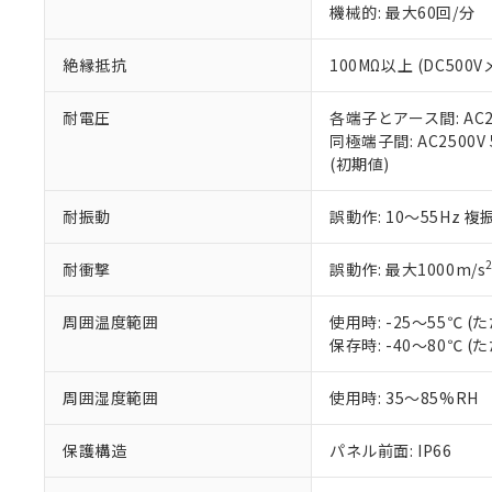
機械的: 最大60回/分
※本証明書は発行
また、RoHS指
混在することから
絶縁抵抗
100MΩ以上 (DC5
既に当社にて対応
り割愛しておりま
耐電圧
各端子とアース間: AC250
同極端子間: AC2500V
(初期値)
耐振動
誤動作: 10～55Hz 複
耐衝撃
誤動作: 最大1000m/s
周囲温度範囲
使用時: -25～55℃
保存時: -40～80℃
周囲湿度範囲
使用時: 35～85%RH
保護構造
パネル前面: IP66