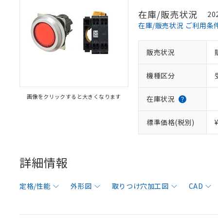
在庫/販売状況
20
在庫/販売状況 ご利用条
販売状況
機種区分
画像をクリックすると大きくなります
在庫状況
標準価格(税別)
詳細情報
定格/性能
外形図
取りつけ穴加工図
CAD