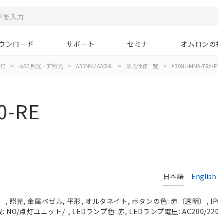
ウンロード
サポート
セミナ
オムロンの
示灯
>
φ30:照光・非照光
>
A30NN / A30NL
>
形式仕様一覧
>
A30NL-MNA-TRA-P
0-RE
日本語
English
 照光, 金属ベゼル, 平形, オルタネイト, ボタンの色: 赤（透明）, IP
 NO/点灯ユニット/-, LEDランプ色: 赤, LEDランプ電圧: AC200/220/