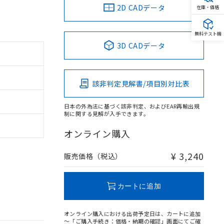
2D CADデータ
在庫・価格
無料テスト機
3D CADデータ
該非判定見解書/項目別対比表
日本の外為法に基づく該非判定、およびEAR再輸出規
制に関する見解が入手できます。
オンライン購入
¥ 3,240
販売価格（税込）
カートに追加
オンライン購入における出荷予定日は、カートに追加
～「ご購入手続き：価格・納期の確認」画面にてご確