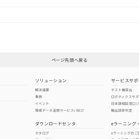
情報更新：
ログイン/会員登録
合状況については、「カスタマーサポートセンタ お客様相談室」または貴社
みください。
非含有証明書
※3
ページ先頭へ戻る
ダウンロードはこちら
ソリューション
サービスサポ
解決提案
テスト機貸出
事例
ロボティクスサ
イベント
日本語相談窓口
現場データ活用サービスi-BELT
輸出該非判定
I)
PBBs
PBDEs
DBP
ダウンロードセンタ
eラーニング
カタログ
eラーニングのご