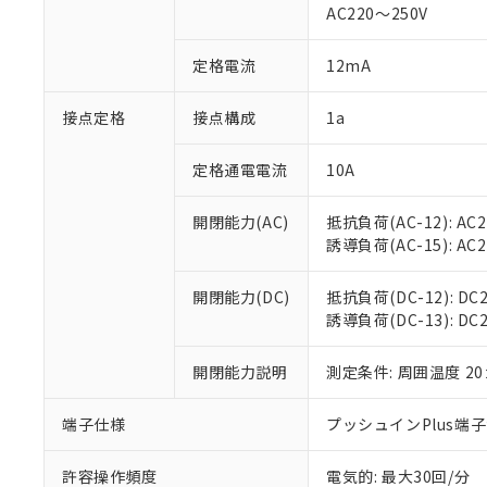
AC220～250V
があります。
以下の条件をお読
「○」：最大均質
「×」：最大均質
本サービスは
当社は、これ
定格電流
12mA
*EU RoHS指令（10物
「－」：未確認で
鉛(Pb) 1000ppm以下、
くものです。
う）を輸出ま
記
説明
六価クロム(Cr(Ⅵ)) 1
当社制御機器
などの必要な
フタル酸ビス(2-エチルヘ
接点定格
接点構成
1a
号
*中国RoHS10物質の基準値 
ル（DBP） 1000ppm
在庫状況およ
当社は規制貨
Pb(鉛) :1000ppm、 Hg
但し、RoHS指令で産
のであり、閲
ます。
Cr(Ⅵ)(六価クロム) : 
フタル酸エステル類の４
定格通電電流
10A
○
一定数以
DBP(フタル酸ジブチル) :
い。
当社は貴社製
DEHP(フタル酸ビス(2-エ
正式な納期状
置等に一切使
開閉能力(AC)
抵抗負荷(AC-12): AC24
当社販売員に
※2 対応予定月
△
一定数に
当社は、貴社
誘導負荷(AC-15): AC24V
オムロン制御
また当社は、
※2 環境保護使
在庫状況およ
部品在庫の切り替
たしません。
－
在庫なし
す。
開閉能力(DC)
抵抗負荷(DC-12): DC24
「ｅ」：有害物質
機器販売
マイパーツ機
誘導負荷(DC-13): DC24
「10」：通常の
ている必要が
味します。
空
受注生産
お客様が当ウ
※3 非含有証明
「－」：未確認で
開閉能力説明
測定条件: 周囲温度 2
白
が、当社の製
さい。
下記の非含有証明
端子仕様
プッシュインPlus端
※当社の共同
いる法人を指
EU RoHS指令（
許容操作頻度
電気的: 最大30回/分
51物質の非含有証