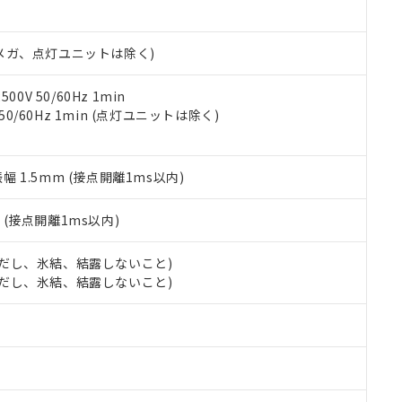
日時点で非含有を証明するもので、過去に遡って非含有を証明するも
令のフタル酸エステル類４物質の対応では、対応完了までの期間は出
備考欄に対応日を記載しておりました。
00Vメガ、点灯ユニットは除く)
品への在庫切替を完了していることから、特段のことがない限り、20
す。
0V 50/60Hz 1min
 50/60Hz 1min (点灯ユニットは除く)
振幅 1.5mm (接点開離1ms以内)
2
(接点開離1ms以内)
 (ただし、氷結、結露しないこと)
 (ただし、氷結、結露しないこと)