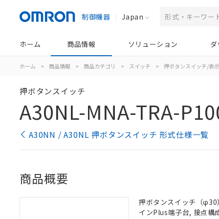
制御機器
Japan
ホーム
商品情報
ソリューション
ダ
ホーム
>
商品情報
>
商品カテゴリ
>
スイッチ
>
押ボタンスイッチ/表
押ボタンスイッチ
A30NL-MNA-TRA-P10
A30NN / A30NL 押ボタンスイッチ 形式仕様一覧
商品概要
押ボタンスイッチ（φ30）,
インPlus端子台, 接点構成: