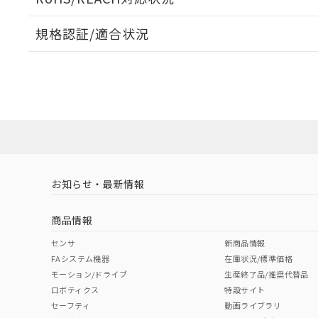
規格認証/適合状況
EU RoHS
注意事項・凡例
A30NL-MNA-TRA-P100-REについての規格認証/適
業員または販売店にお問い合わせください。
ダウンロードデータをご利用いただく前に、以下を必ずお読
対応状況
対応予定月
※1
※2
ソフトウェアの使用条件
対応済み
お知らせ・最新情報
中国 RoHS
注意事項・凡例
商品情報
中国 RoHS表
※1 ※2
センサ
新商品情報
FAシステム機器
在庫状況/標準価格
Pb
Hg
Cd
Cr(V
モーション/ドライブ
生産終了品/推奨代替品
ロボティクス
特設サイト
セーフティ
動画ライブラリ