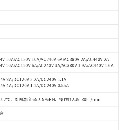
みいただき、同意のうえご利用ください。
材料含有率が中国RoHSの基準値以下であることを示します。
材料含有率が中国RoHSの基準値を超えていることを示します。
、当社制御機器事業取扱商品の当社在庫状況および標準価格(税抜)
ら貴社製品のうち、外国為替および外国貿易法に定める商品（以下｢
質）：
す。当社販売部門へお問い合わせください。
 水銀(Hg) 1000ppm以下、 カドミウム(Cd) 100ppm以下、
たは国外への提供する場合は、日本国政府の輸出許可(または役務取
000ppm以下、ポリ臭化ビフェニル類(PBB) 1000ppm以下、ポリ臭化ジフェニルエーテル類(P
事業取扱商品の中には、本サービスの対象外となる商品もあること
手続きをとります。
キシル) (DEHP)(別名：DOP) 1000ppm以下、フタル酸ブチルベンジル（BBP） 100
(GB/T26572)：
以下、フタル酸ジイソブチル (DIBP) 1000ppm以下
び標準価格照会結果は、記載している更新日時点での社内データに
物を破棄する場合は、完全に破砕するなど、違法に輸出されないよ
(水銀) : 1000ppm、 Cd(カドミウム) : 100ppm、
業用監視および制御機器に対する適用除外項目は除く。
覧された時点での実際の在庫および標準価格とは異なる場合がある
1000ppm、 PBBs(ポリ臭化ビフェニル類) : 1000ppm、 PBDEs(ポリ臭化ジフェニルエーテル類
物質については閾値を超える意図的な使用がないことを確認しています。
上の在庫あり
 1000ppm、 DIBP(フタル酸ジイソブチル) : 1000ppm、 BBP(フタル酸ブチルベンジル) :
品を、核兵器、ミサイル、化学兵器、生物兵器またはその他武器並
チルヘキシル)) : 1000ppm
況および標準価格はお客様のお取引先、またはお客様担当のオムロ
用いたしません。
V 10A/AC120V 10A/AC240V 6A/AC380V 2A/AC440V 2A
ご相談ください。
は満たないが在庫あり
製品を第三者に販売する場合は、上記1、2および3の内容を当該第
 10A/AC120V 6A/AC240V 3A/AC380V 1.9A/AC440V 1.6A
機器販売店や当社販売拠点は「
販売ネットワーク
」をご確認くだ
販売先および販売に係わる関係者が違法に輸出するおそれがある場
用期限
び標準価格結果を当社の事前の承諾なく第三者に漏洩または開示し
え状況などにより、予定月が前後することがあります。
(最新の在庫状況については、お客様のお取引先、またはお客様担当
V 8A/DC120V 2.2A/DC240V 1.1A
（10物質）のすべてが基準値以下であることを示します。
店・当社販売員にご確認ください)
能（部品リスト作成サービス）をご利用いただくには、I-Webメン
V 4A/DC120V 1.1A/DC240V 0.55A
使用状況下において有害物質が外部に漏えいし、環境に深刻な影響を
あります。
機種、また在庫状況の情報を公開していない機種
ェブサイト上で当社にご登録された部品リストについて、当社およ
書ダウンロード
す。当社販売部門へお問い合わせください。
0±2℃、周囲湿度 65±5%RH、操作ひん度 30回/min
品・サービスに関するお客様との取引・商談に必要な範囲で利用す
合意する
キャンセル
書をダウンロードすることができます。
子台
利用者とは、
"個人情報の共同利用に関して"
の「1.共同利用者の
します。
10物質）の非含有証明書
明書（当社基準）