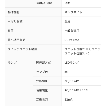
透明/不透明
透明
動作機能
オルタネイト
ベゼル材質
金属
負荷
一般負荷用
最小適用負荷
DC5V 6mA
スイッチユニット構成
ユニット位置2: 点灯ユニット
ユニット位置3: NC
ランプ
照光部方式
LEDランプ
ランプ色
赤
定格電圧
AC/DC24V
使用電圧
AC/DC24V±10%
※1 対応状況
定格電流
12mA
対応済み：EU RoHS指令（10物質）の