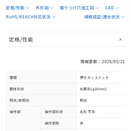
定格/性能
外形図
取りつけ穴加工図
CAD
RoHS/REACH対応状況
規格認証/適合状況
定格/性能
情報更新：2026/05/21
種類
押ボタンスイッチ
胴体形状
丸胴形(φ30mm)
照光/非照光
照光
操作部
操作部形状
丸形 平形
操作部色
赤