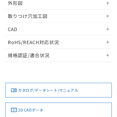
の共同利用に関して"
の「1.共同利
外形図
※本証明書は発行日時点で非含有を証明す
用者の範囲」に記載されている法人を
るもので、過去に遡って非含有を証明する
指します。
情報更新：2026/05/21
ものではありません。
取りつけ穴加工図
また、RoHS指令のフタル酸エステル類４
物質の対応では、対応完了までの期間は出
情報更新：2026/05/21
CAD
荷製品に未対応品が混在することから備考
欄に対応日を記載しておりました。
ログイン/会員登録いただくと、CADデータをダウンロー
RoHS/REACH対応状況
既に当社にて対応品への在庫切替を完了
ドすることができます。
していることから、特段のことがない限
情報更新：2026/7/29
り、2022年1月12日より割愛しておりま
規格認証/適合状況
す。
ログイン/会員登録
EU RoHS
注意事項・凡例
A30NL-MNA-TRA-P002-RCについての規格認証/適合状況に
ついては、「カスタマーサポートセンタ お客様相談室」また
は貴社担当オムロン営業員または販売店にお問い合わせくだ
対応状況
対応予定月
※1
※2
さい。
ダウンロードデータをご利用いただく前に、以下を必ずお読
みください。
カタログ/データシート/マニュアル
対応済み
ソフトウェアの使用条件
お問い合わせ
中国 RoHS
注意事項・凡例
2D CADデータ