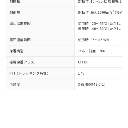
当社は規制貨物を破棄する場合は、完
耐振動
ル) (DEHP)(別名：DOP) 1000ppm以下、フタル酸ブチ
誤動作: 10～55Hz 複振幅 1.
正式な納期状況および標準価格はお客
ル類) : 1000ppm、
ルベンジル（BBP） 1000ppm以下、フタル酸ジブチル
全に破砕するなど、違法に輸出されな
DBP(フタル酸ジブチル) : 1000ppm、 DIBP(フタル酸ジ
様のお取引先、またはお客様担当のオ
（DBP） 1000ppm以下、フタル酸ジイソブチル
イソブチル) : 1000ppm、 BBP(フタル酸ブチルベンジ
△
一定数には満たないが在庫あり
いよう必要な手段を講じます。
2
耐衝撃
誤動作: 最大1000m/s
(接点開
ムロン制御機器販売店・当社販売員に
(DIBP) 1000ppm以下
ル) : 1000ppm、
当社は貴社製品を、核兵器、ミサイ
但し、RoHS指令で産業用監視および制御機器に対する
DEHP(フタル酸ビス(2-エチルヘキシル)) : 1000ppm
ご相談ください。
適用除外項目は除く。
周囲温度範囲
使用時: -25～55℃ (ただし
ル、化学兵器、生物兵器またはその他
－
在庫なし(最新の在庫状況につ
オムロン制御機器販売店や当社販売拠
フタル酸エステル類の４物質については閾値を超える意
保存時: -40～80℃ (ただし
武器並びにこれらの製造装置等に一切
いては、お客様のお取引先、ま
図的な使用がないことを確認しています。
点は「
販売ネットワーク
」をご確認
※2 環境保護使用期限
使用いたしません。
たはお客様担当のオムロン制御
ください。
周囲湿度範囲
使用時: 35～85%RH
当社は、貴社製品を第三者に販売する
機器販売店・当社販売員にご確
在庫状況および標準価格結果を当社の
※2 対応予定月
「ｅ」：有害物質（10物質）のすべてが基
場合は、上記1、2および3の内容を当
認ください)
事前の承諾なく第三者に漏洩または開
保護構造
パネル前面: IP66
準値以下であることを示します。
該第三者に通知します。また当社は、
示しないようお願いします。
部品在庫の切り替え状況などにより、予定
「10」：通常の使用状況下において有害物
販売先および販売に係わる関係者が違
マイパーツ機能（部品リスト作成サー
感電保護クラス
Class II
空
受注生産機種、また在庫状況の
月が前後することがあります。
質が外部に漏えいし、環境に深刻な影響を
法に輸出するおそれがある場合は、取
ビス）をご利用いただくには、I-Web
白
情報を公開していない機種
及ぼさない年数を意味します。
り引きをいたしません。
PTI（トラッキング特性）
175
メンバーズにご登録されている必要が
「－」：未確認です。当社販売部門へお問
あります。
い合わせください。
汚染度
3 (EN60947-5-1)
お客様が当ウェブサイト上で当社にご
※3 非含有証明書ダウンロード
登録された部品リストについて、当社
および当社の共同利用者が、当社の製
下記の非含有証明書をダウンロードするこ
品・サービスに関するお客様との取
とができます。
合意する
キャンセル
引・商談に必要な範囲で利用すること
をご了承ください。
EU RoHS指令（10物質）の非含有証明書
※当社の共同利用者とは、
"個人情報
51物質の非含有証明書（当社基準）