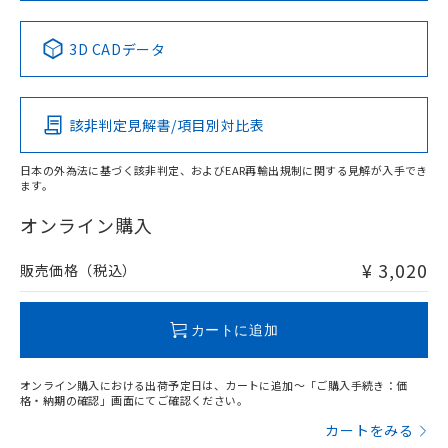
中国 RoHS表
※1 ※2
3D CADデータ
Pb
Hg
Cd
Cr(VI)
該非判定見解書/項目別対比表
X
O
O
O
日本の外為法に基づく該非判定、およびEAR再輸出規制に関する見解が入手でき
ます。
"対応済み"や非含有の記載がされた商品であっても、流通
在庫等で未対応品が混在する可能性があります。
オンライン購入
非含有品が必要な際は、弊社営業部門もしくは販売店へお
問い合わせください。
¥ 3,020
販売価格（税込）
この製品のRoHS/REACH対応状況ページへ
カートに追加
オンライン購入における出荷予定日は、カートに追加～「ご購入手続き：価
格・納期の確認」画面にてご確認ください。
カートをみる