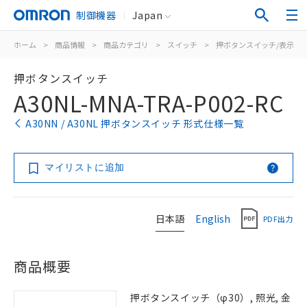
制御機器
Japan
ホーム
>
商品情報
>
商品カテゴリ
>
スイッチ
>
押ボタンスイッチ/表示灯
押ボタンスイッチ
A30NL-MNA-TRA-P002-RC
A30NN / A30NL 押ボタンスイッチ 形式仕様一覧
マイリストに追加
日本語
English
PDF出力
商品概要
押ボタンスイッチ（φ30）, 照光, 金