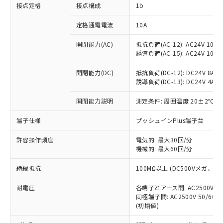
非含有に対応した製品が提供可能な商品で
接点定格
接点構成
1b
す。
対応予定：EU RoHS指令（10物質）の非含
定格通電電流
10A
ご利用条件
有に対応した製品に切り替える予定のある
商品です。
開閉能力(AC)
抵抗負荷(AC-12): AC24V 10A/A
誘導負荷(AC-15): AC24V 10A/AC
対応予定なし：EU RoHS指令（10物質）の
以下の条件をお読みいただき、同意のうえ
非含有に非対応の商品で、対応品を出す予
ご利用ください。
開閉能力(DC)
抵抗負荷(DC-12): DC24V 8A/DC
定はありません。
誘導負荷(DC-13): DC24V 4A/DC
調査・確認中：EU RoHS指令（10物質）の
本サービスは、当社制御機器事業取扱
※1 中国RoHS○×表
非含有の対応状況を調査中または確認中の
商品の当社在庫状況および標準価格
開閉能力説明
測定条件: 周囲温度 20±2℃、
商品です。
(税抜)を提供させていただくもので
「○」：最大均質材料含有率が中国RoHSの
非該当品：ライセンス料など無形物で、有
端子仕様
プッシュインPlus端子台
す。
基準値以下であることを示します。
害物質有無と関係のない商品です。
当社制御機器事業取扱商品の中には、
「×」：最大均質材料含有率が中国RoHSの
仕入先様の事情により、非含有部品として
許容操作頻度
電気的: 最大30回/分
本サービスの対象外となる商品もある
基準値を超えていることを示します。
いたものが、含有品と判明した場合などや
機械的: 最大60回/分
当社は、これら貴社製品のうち、外国
ことをご了承ください。
「－」：未確認です。当社販売部門へお問
むを得ず変更することがあります。
為替および外国貿易法に定める商品
在庫状況および標準価格照会結果は、
い合わせください。
絶縁抵抗
100MΩ以上 (DC500Vメガ、
（以下｢規制貨物等」という）を輸出
記載している更新日時点での社内デー
*EU RoHS指令（10物質）：
または国外への提供する場合は、日本
記
タに基づき作成されるものであり、閲
説明
耐電圧
鉛(Pb) 1000ppm以下、 水銀(Hg) 1000ppm以下、 カド
各端子とアース間: AC2500V 50/
*中国RoHS10物質の基準値 (GB/T26572)：
国政府の輸出許可(または役務取引許
号
覧された時点での実際の在庫および標
ミウム(Cd) 100ppm以下、
Pb(鉛) :1000ppm、 Hg(水銀) : 1000ppm、 Cd(カドミウ
同極端子間: AC2500V 50/60
可)を取得するなどの必要な手続きを
六価クロム(Cr(Ⅵ)) 1000ppm以下、ポリ臭化ビフェニル
ム) : 100ppm、
準価格とは異なる場合があることをご
(初期値)
類(PBB) 1000ppm以下、ポリ臭化ジフェニルエーテル類
Cr(Ⅵ)(六価クロム) : 1000ppm、 PBBs(ポリ臭化ビフェ
とります。
了承ください。
(PBDE) 1000ppm以下、フタル酸ビス(2-エチルヘキシ
○
一定数以上の在庫あり
ニル類) : 1000ppm、 PBDEs(ポリ臭化ジフェニルエーテ