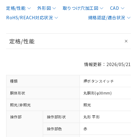
定格/性能
外形図
取りつけ穴加工図
CAD
RoHS/REACH対応状況
規格認証/適合状況
定格/性能
情報更新：2026/05/21
種類
押ボタンスイッチ
胴体形状
丸胴形(φ30mm)
照光/非照光
照光
操作部
操作部形状
丸形 平形
操作部色
赤