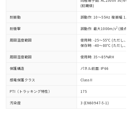
類(PBB) 1000ppm以下、ポリ臭化ジフェニルエーテル類
同極端子間: AC2500V 50/60
Cr(Ⅵ)(六価クロム) : 1000ppm、 PBBs(ポリ臭化ビフェ
とります。
了承ください。
(PBDE) 1000ppm以下、フタル酸ビス(2-エチルヘキシ
○
一定数以上の在庫あり
ニル類) : 1000ppm、 PBDEs(ポリ臭化ジフェニルエーテ
(初期値)
当社は規制貨物を破棄する場合は、完
ル) (DEHP)(別名：DOP) 1000ppm以下、フタル酸ブチ
正式な納期状況および標準価格はお客
ル類) : 1000ppm、
ルベンジル（BBP） 1000ppm以下、フタル酸ジブチル
全に破砕するなど、違法に輸出されな
DBP(フタル酸ジブチル) : 1000ppm、 DIBP(フタル酸ジ
様のお取引先、またはお客様担当のオ
耐振動
誤動作: 10～55Hz 複振幅 1.
（DBP） 1000ppm以下、フタル酸ジイソブチル
イソブチル) : 1000ppm、 BBP(フタル酸ブチルベンジ
△
一定数には満たないが在庫あり
いよう必要な手段を講じます。
ムロン制御機器販売店・当社販売員に
(DIBP) 1000ppm以下
ル) : 1000ppm、
当社は貴社製品を、核兵器、ミサイ
但し、RoHS指令で産業用監視および制御機器に対する
DEHP(フタル酸ビス(2-エチルヘキシル)) : 1000ppm
ご相談ください。
2
耐衝撃
誤動作: 最大1000m/s
(接点開
適用除外項目は除く。
ル、化学兵器、生物兵器またはその他
－
在庫なし(最新の在庫状況につ
オムロン制御機器販売店や当社販売拠
フタル酸エステル類の４物質については閾値を超える意
武器並びにこれらの製造装置等に一切
いては、お客様のお取引先、ま
周囲温度範囲
図的な使用がないことを確認しています。
使用時: -25～55℃ (ただし
点は「
販売ネットワーク
」をご確認
※2 環境保護使用期限
使用いたしません。
保存時: -40～80℃ (ただし
たはお客様担当のオムロン制御
ください。
当社は、貴社製品を第三者に販売する
機器販売店・当社販売員にご確
在庫状況および標準価格結果を当社の
※2 対応予定月
「ｅ」：有害物質（10物質）のすべてが基
周囲湿度範囲
使用時: 35～85%RH
場合は、上記1、2および3の内容を当
認ください)
事前の承諾なく第三者に漏洩または開
準値以下であることを示します。
該第三者に通知します。また当社は、
示しないようお願いします。
保護構造
パネル前面: IP66
部品在庫の切り替え状況などにより、予定
「10」：通常の使用状況下において有害物
販売先および販売に係わる関係者が違
マイパーツ機能（部品リスト作成サー
空
受注生産機種、また在庫状況の
月が前後することがあります。
質が外部に漏えいし、環境に深刻な影響を
法に輸出するおそれがある場合は、取
ビス）をご利用いただくには、I-Web
白
情報を公開していない機種
感電保護クラス
Class II
及ぼさない年数を意味します。
り引きをいたしません。
メンバーズにご登録されている必要が
「－」：未確認です。当社販売部門へお問
あります。
PTI（トラッキング特性）
175
い合わせください。
お客様が当ウェブサイト上で当社にご
※3 非含有証明書ダウンロード
登録された部品リストについて、当社
汚染度
3 (EN60947-5-1)
および当社の共同利用者が、当社の製
下記の非含有証明書をダウンロードするこ
品・サービスに関するお客様との取
とができます。
合意する
キャンセル
引・商談に必要な範囲で利用すること
をご了承ください。
EU RoHS指令（10物質）の非含有証明書