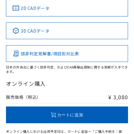
中国 RoHS
注意事項・凡例
2D CADデータ
中国 RoHS表
※1 ※2
3D CADデータ
Pb
Hg
Cd
Cr(VI)
該非判定見解書/項目別対比表
O
O
O
O
日本の外為法に基づく該非判定、およびEAR再輸出規制に関する見解が入手でき
ます。
"対応済み"や非含有の記載がされた商品であっても、流通
在庫等で未対応品が混在する可能性があります。
オンライン購入
非含有品が必要な際は、弊社営業部門もしくは販売店へお
問い合わせください。
¥ 3,080
販売価格（税込）
この製品のRoHS/REACH対応状況ページへ
カートに追加
オンライン購入における出荷予定日は、カートに追加～「ご購入手続き：価