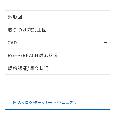
※当社の共同利用者とは、
"個人情報
51物質の非含有証明書（当社基準）
の共同利用に関して"
の「1.共同利
※本証明書は発行日時点で非含有を証明す
用者の範囲」に記載されている法人を
るもので、過去に遡って非含有を証明する
外形図
指します。
ものではありません。
情報更新：2026/05/21
また、RoHS指令のフタル酸エステル類４
取りつけ穴加工図
物質の対応では、対応完了までの期間は出
荷製品に未対応品が混在することから備考
情報更新：2026/05/21
CAD
欄に対応日を記載しておりました。
既に当社にて対応品への在庫切替を完了
ログイン/会員登録いただくと、CADデータをダウンロー
していることから、特段のことがない限
RoHS/REACH対応状況
ドすることができます。
り、2022年1月12日より割愛しておりま
す。
情報更新：2026/7/29
規格認証/適合状況
ログイン/会員登録
EU RoHS
注意事項・凡例
A30NL-MNA-TRA-G202-RDについての規格認証/適合状況に
ついては、「カスタマーサポートセンタ お客様相談室」また
は貴社担当オムロン営業員または販売店にお問い合わせくだ
対応状況
対応予定月
※1
※2
さい。
ダウンロードデータをご利用いただく前に、以下を必ずお読
みください。
カタログ/データシート/マニュアル
対応済み
ソフトウェアの使用条件
お問い合わせ