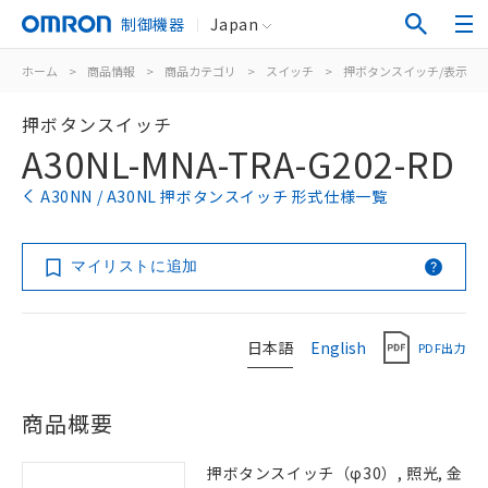
制御機器
Japan
ホーム
>
商品情報
>
商品カテゴリ
>
スイッチ
>
押ボタンスイッチ/表示灯
押ボタンスイッチ
A30NL-MNA-TRA-G202-RD
A30NN / A30NL 押ボタンスイッチ 形式仕様一覧
マイリストに追加
日本語
English
PDF出力
商品概要
押ボタンスイッチ（φ30）, 照光, 金