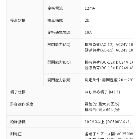
対応済み：EU RoHS指令（10物質）の
定格電流
12mA
非含有に対応した製品が提供可能な商品で
す。
接点定格
接点構成
2b
対応予定：EU RoHS指令（10物質）の非含
ご利用条件
有に対応した製品に切り替える予定のある
定格通電電流
10A
商品です。
対応予定なし：EU RoHS指令（10物質）の
開閉能力(AC)
抵抗負荷(AC-12): AC24V 10A/A
以下の条件をお読みいただき、同意のうえ
非含有に非対応の商品で、対応品を出す予
誘導負荷(AC-15): AC24V 10A/AC
ご利用ください。
定はありません。
調査・確認中：EU RoHS指令（10物質）の
開閉能力(DC)
抵抗負荷(DC-12): DC24V 8A/DC
本サービスは、当社制御機器事業取扱
※1 中国RoHS○×表
誘導負荷(DC-13): DC24V 4A/DC
非含有の対応状況を調査中または確認中の
商品の当社在庫状況および標準価格
商品です。
(税抜)を提供させていただくもので
開閉能力説明
測定条件: 周囲温度 20±2℃、
「○」：最大均質材料含有率が中国RoHSの
非該当品：ライセンス料など無形物で、有
す。
基準値以下であることを示します。
害物質有無と関係のない商品です。
当社制御機器事業取扱商品の中には、
端子仕様
ねじ締め端子 (M3.5)
「×」：最大均質材料含有率が中国RoHSの
仕入先様の事情により、非含有部品として
本サービスの対象外となる商品もある
基準値を超えていることを示します。
いたものが、含有品と判明した場合などや
当社は、これら貴社製品のうち、外国
ことをご了承ください。
許容操作頻度
電気的: 最大30回/分
「－」：未確認です。当社販売部門へお問
むを得ず変更することがあります。
為替および外国貿易法に定める商品
機械的: 最大60回/分
在庫状況および標準価格照会結果は、
い合わせください。
（以下｢規制貨物等」という）を輸出
記載している更新日時点での社内デー
*EU RoHS指令（10物質）：
または国外への提供する場合は、日本
絶縁抵抗
100MΩ以上 (DC500Vメガ、
記
タに基づき作成されるものであり、閲
説明
鉛(Pb) 1000ppm以下、 水銀(Hg) 1000ppm以下、 カド
*中国RoHS10物質の基準値 (GB/T26572)：
国政府の輸出許可(または役務取引許
号
覧された時点での実際の在庫および標
ミウム(Cd) 100ppm以下、
Pb(鉛) :1000ppm、 Hg(水銀) : 1000ppm、 Cd(カドミウ
耐電圧
各端子とアース間: AC2500V 50/
可)を取得するなどの必要な手続きを
六価クロム(Cr(Ⅵ)) 1000ppm以下、ポリ臭化ビフェニル
ム) : 100ppm、
準価格とは異なる場合があることをご