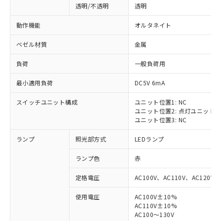
透明/不透明
透明
動作機能
オルタネイト
ベゼル材質
金属
負荷
一般負荷用
最小適用負荷
DC5V 6mA
スイッチユニット構成
ユニット位置1: NC
ユニット位置2: 点灯ユニット
ユニット位置3: NC
ランプ
照光部方式
LEDランプ
ランプ色
赤
定格電圧
AC100V、AC110V、AC120V
使用電圧
AC100V±10%
※1 対応状況
AC110V±10%
AC100～130V