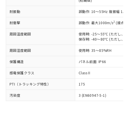
(初期値)
了承ください。
(PBDE) 1000ppm以下、フタル酸ビス(2-エチルヘキシ
○
一定数以上の在庫あり
ニル類) : 1000ppm、 PBDEs(ポリ臭化ジフェニルエーテ
当社は規制貨物を破棄する場合は、完
ル) (DEHP)(別名：DOP) 1000ppm以下、フタル酸ブチ
正式な納期状況および標準価格はお客
ル類) : 1000ppm、
ルベンジル（BBP） 1000ppm以下、フタル酸ジブチル
全に破砕するなど、違法に輸出されな
耐振動
DBP(フタル酸ジブチル) : 1000ppm、 DIBP(フタル酸ジ
誤動作: 10～55Hz 複振幅 1.
様のお取引先、またはお客様担当のオ
（DBP） 1000ppm以下、フタル酸ジイソブチル
イソブチル) : 1000ppm、 BBP(フタル酸ブチルベンジ
△
一定数には満たないが在庫あり
いよう必要な手段を講じます。
ムロン制御機器販売店・当社販売員に
(DIBP) 1000ppm以下
ル) : 1000ppm、
2
耐衝撃
誤動作: 最大1000m/s
(接点開
当社は貴社製品を、核兵器、ミサイ
但し、RoHS指令で産業用監視および制御機器に対する
DEHP(フタル酸ビス(2-エチルヘキシル)) : 1000ppm
ご相談ください。
適用除外項目は除く。
ル、化学兵器、生物兵器またはその他
－
在庫なし(最新の在庫状況につ
オムロン制御機器販売店や当社販売拠
フタル酸エステル類の４物質については閾値を超える意
周囲温度範囲
使用時: -25～55℃ (ただし
武器並びにこれらの製造装置等に一切
いては、お客様のお取引先、ま
図的な使用がないことを確認しています。
点は「
販売ネットワーク
」をご確認
保存時: -40～80℃ (ただし
※2 環境保護使用期限
使用いたしません。
たはお客様担当のオムロン制御
ください。
当社は、貴社製品を第三者に販売する
機器販売店・当社販売員にご確
在庫状況および標準価格結果を当社の
周囲湿度範囲
使用時: 35～85%RH
※2 対応予定月
「ｅ」：有害物質（10物質）のすべてが基
場合は、上記1、2および3の内容を当
認ください)
事前の承諾なく第三者に漏洩または開
準値以下であることを示します。
該第三者に通知します。また当社は、
示しないようお願いします。
保護構造
パネル前面: IP66
部品在庫の切り替え状況などにより、予定
「10」：通常の使用状況下において有害物
販売先および販売に係わる関係者が違
マイパーツ機能（部品リスト作成サー
空
受注生産機種、また在庫状況の
月が前後することがあります。
質が外部に漏えいし、環境に深刻な影響を
法に輸出するおそれがある場合は、取
感電保護クラス
Class II
ビス）をご利用いただくには、I-Web
白
情報を公開していない機種
及ぼさない年数を意味します。
り引きをいたしません。
メンバーズにご登録されている必要が
「－」：未確認です。当社販売部門へお問
PTI（トラッキング特性）
175
あります。
い合わせください。
お客様が当ウェブサイト上で当社にご
※3 非含有証明書ダウンロード
汚染度
3 (EN60947-5-1)
登録された部品リストについて、当社
および当社の共同利用者が、当社の製
下記の非含有証明書をダウンロードするこ
品・サービスに関するお客様との取
とができます。
合意する
キャンセル
引・商談に必要な範囲で利用すること
をご了承ください。
EU RoHS指令（10物質）の非含有証明書
※当社の共同利用者とは、
"個人情報