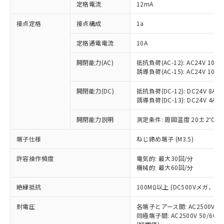
対応済み：EU RoHS指令（10物質）の
定格電流
12mA
非含有に対応した製品が提供可能な商品で
す。
接点定格
接点構成
1a
対応予定：EU RoHS指令（10物質）の非含
ご利用条件
有に対応した製品に切り替える予定のある
定格通電電流
10A
商品です。
開閉能力(AC)
抵抗負荷(AC-12): AC24V 10A/A
対応予定なし：EU RoHS指令（10物質）の
以下の条件をお読みいただき、同意のうえ
誘導負荷(AC-15): AC24V 10A/AC
非含有に非対応の商品で、対応品を出す予
ご利用ください。
定はありません。
開閉能力(DC)
抵抗負荷(DC-12): DC24V 8A/DC
調査・確認中：EU RoHS指令（10物質）の
本サービスは、当社制御機器事業取扱
誘導負荷(DC-13): DC24V 4A/DC
※1 中国RoHS○×表
非含有の対応状況を調査中または確認中の
商品の当社在庫状況および標準価格
商品です。
開閉能力説明
測定条件: 周囲温度 20±2℃、
(税抜)を提供させていただくもので
「○」：最大均質材料含有率が中国RoHSの
非該当品：ライセンス料など無形物で、有
す。
基準値以下であることを示します。
害物質有無と関係のない商品です。
端子仕様
ねじ締め端子 (M3.5)
当社制御機器事業取扱商品の中には、
「×」：最大均質材料含有率が中国RoHSの
仕入先様の事情により、非含有部品として
本サービスの対象外となる商品もある
基準値を超えていることを示します。
いたものが、含有品と判明した場合などや
許容操作頻度
電気的: 最大30回/分
当社は、これら貴社製品のうち、外国
ことをご了承ください。
「－」：未確認です。当社販売部門へお問
機械的: 最大60回/分
むを得ず変更することがあります。
為替および外国貿易法に定める商品
在庫状況および標準価格照会結果は、
い合わせください。
（以下｢規制貨物等」という）を輸出
記載している更新日時点での社内デー
絶縁抵抗
100MΩ以上 (DC500Vメガ、
*EU RoHS指令（10物質）：
または国外への提供する場合は、日本
記
タに基づき作成されるものであり、閲
説明
鉛(Pb) 1000ppm以下、 水銀(Hg) 1000ppm以下、 カド
*中国RoHS10物質の基準値 (GB/T26572)：
国政府の輸出許可(または役務取引許
号
覧された時点での実際の在庫および標
ミウム(Cd) 100ppm以下、
耐電圧
Pb(鉛) :1000ppm、 Hg(水銀) : 1000ppm、 Cd(カドミウ
各端子とアース間: AC2500V 50/
可)を取得するなどの必要な手続きを
六価クロム(Cr(Ⅵ)) 1000ppm以下、ポリ臭化ビフェニル
ム) : 100ppm、
準価格とは異なる場合があることをご
同極端子間: AC2500V 50/60
類(PBB) 1000ppm以下、ポリ臭化ジフェニルエーテル類
Cr(Ⅵ)(六価クロム) : 1000ppm、 PBBs(ポリ臭化ビフェ
とります。