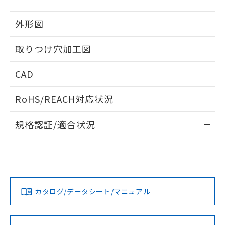
51物質の非含有証明書（当社基準）
の共同利用に関して"
の「1.共同利
※本証明書は発行日時点で非含有を証明す
用者の範囲」に記載されている法人を
外形図
るもので、過去に遡って非含有を証明する
指します。
ものではありません。
情報更新：2026/05/21
取りつけ穴加工図
また、RoHS指令のフタル酸エステル類４
物質の対応では、対応完了までの期間は出
情報更新：2026/05/21
荷製品に未対応品が混在することから備考
CAD
欄に対応日を記載しておりました。
既に当社にて対応品への在庫切替を完了
ログイン/会員登録いただくと、CADデータをダウンロー
RoHS/REACH対応状況
していることから、特段のことがない限
ドすることができます。
り、2022年1月12日より割愛しておりま
情報更新：2026/7/29
す。
規格認証/適合状況
ログイン/会員登録
EU RoHS
注意事項・凡例
A30NL-MNA-TRA-G100-RDについての規格認証/適合状況に
ついては、「カスタマーサポートセンタ お客様相談室」また
は貴社担当オムロン営業員または販売店にお問い合わせくだ
対応状況
対応予定月
※1
※2
さい。
ダウンロードデータをご利用いただく前に、以下を必ずお読
みください。
カタログ/データシート/マニュアル
対応済み
ソフトウェアの使用条件
お問い合わせ