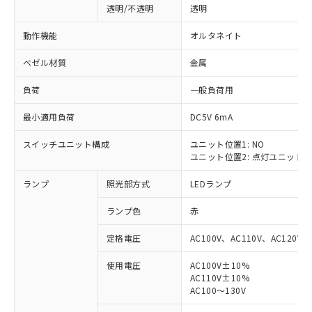
透明/不透明
透明
動作機能
オルタネイト
ベゼル材質
金属
負荷
一般負荷用
最小適用負荷
DC5V 6mA
スイッチユニット構成
ユニット位置1: NO
ユニット位置2: 点灯ユニット
ランプ
照光部方式
LEDランプ
ランプ色
赤
定格電圧
AC100V、AC110V、AC120V
使用電圧
AC100V±10%
AC110V±10%
※1 対応状況
AC100～130V