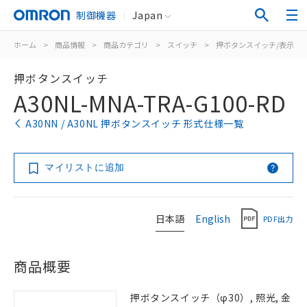
制御機器
Japan
ホーム
>
商品情報
>
商品カテゴリ
>
スイッチ
>
押ボタンスイッチ/表示灯
押ボタンスイッチ
A30NL-MNA-TRA-G100-RD
A30NN / A30NL 押ボタンスイッチ 形式仕様一覧
マイリストに追加
日本語
English
PDF出力
商品概要
押ボタンスイッチ（φ30）, 照光, 金