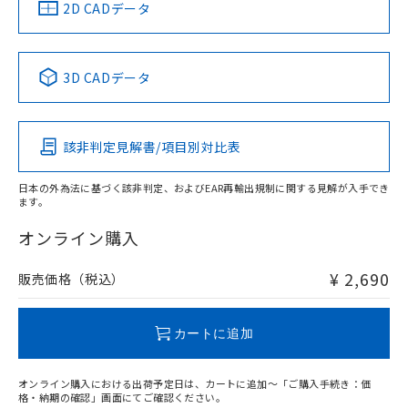
中国 RoHS
注意事項・凡例
2D CADデータ
中国 RoHS表
※1 ※2
3D CADデータ
Pb
Hg
Cd
Cr(VI)
該非判定見解書/項目別対比表
O
O
O
O
日本の外為法に基づく該非判定、およびEAR再輸出規制に関する見解が入手でき
ます。
"対応済み"や非含有の記載がされた商品であっても、流通
在庫等で未対応品が混在する可能性があります。
オンライン購入
非含有品が必要な際は、弊社営業部門もしくは販売店へお
問い合わせください。
¥ 2,690
販売価格（税込）
この製品のRoHS/REACH対応状況ページへ
カートに追加
オンライン購入における出荷予定日は、カートに追加～「ご購入手続き：価
格・納期の確認」画面にてご確認ください。