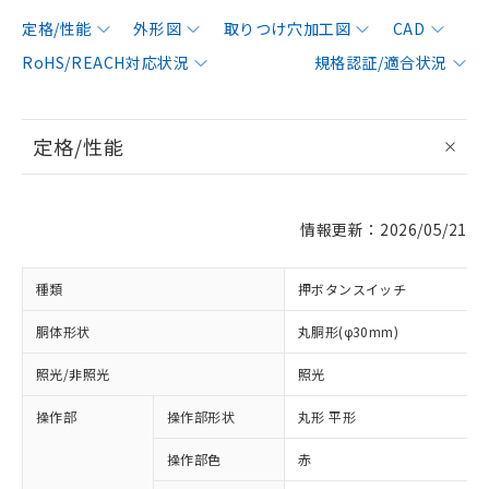
定格/性能
外形図
取りつけ穴加工図
CAD
RoHS/REACH対応状況
規格認証/適合状況
定格/性能
情報更新：2026/05/21
種類
押ボタンスイッチ
胴体形状
丸胴形(φ30mm)
照光/非照光
照光
操作部
操作部形状
丸形 平形
操作部色
赤