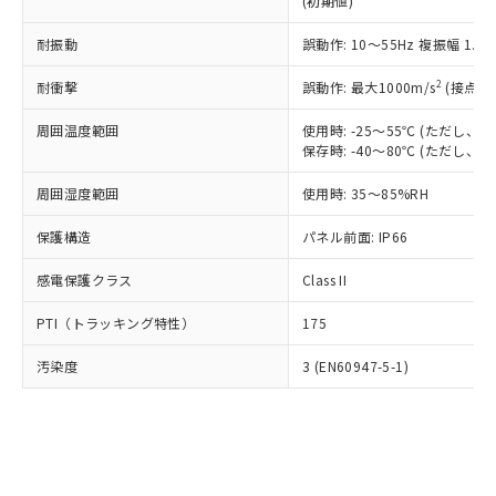
(初期値)
了承ください。
(PBDE) 1000ppm以下、フタル酸ビス(2-エチルヘキシ
○
一定数以上の在庫あり
ニル類) : 1000ppm、 PBDEs(ポリ臭化ジフェニルエーテ
当社は規制貨物を破棄する場合は、完
ル) (DEHP)(別名：DOP) 1000ppm以下、フタル酸ブチ
正式な納期状況および標準価格はお客
ル類) : 1000ppm、
ルベンジル（BBP） 1000ppm以下、フタル酸ジブチル
全に破砕するなど、違法に輸出されな
耐振動
DBP(フタル酸ジブチル) : 1000ppm、 DIBP(フタル酸ジ
誤動作: 10～55Hz 複振幅 1.
様のお取引先、またはお客様担当のオ
（DBP） 1000ppm以下、フタル酸ジイソブチル
イソブチル) : 1000ppm、 BBP(フタル酸ブチルベンジ
△
一定数には満たないが在庫あり
いよう必要な手段を講じます。
ムロン制御機器販売店・当社販売員に
(DIBP) 1000ppm以下
ル) : 1000ppm、
2
耐衝撃
誤動作: 最大1000m/s
(接点開
当社は貴社製品を、核兵器、ミサイ
但し、RoHS指令で産業用監視および制御機器に対する
DEHP(フタル酸ビス(2-エチルヘキシル)) : 1000ppm
ご相談ください。
適用除外項目は除く。
ル、化学兵器、生物兵器またはその他
－
在庫なし(最新の在庫状況につ
オムロン制御機器販売店や当社販売拠
フタル酸エステル類の４物質については閾値を超える意
周囲温度範囲
使用時: -25～55℃ (ただし
武器並びにこれらの製造装置等に一切
いては、お客様のお取引先、ま
図的な使用がないことを確認しています。
点は「
販売ネットワーク
」をご確認
保存時: -40～80℃ (ただし
※2 環境保護使用期限
使用いたしません。
たはお客様担当のオムロン制御
ください。
当社は、貴社製品を第三者に販売する
機器販売店・当社販売員にご確
在庫状況および標準価格結果を当社の
周囲湿度範囲
使用時: 35～85%RH
※2 対応予定月
「ｅ」：有害物質（10物質）のすべてが基
場合は、上記1、2および3の内容を当
認ください)
事前の承諾なく第三者に漏洩または開
準値以下であることを示します。
該第三者に通知します。また当社は、
示しないようお願いします。
保護構造
パネル前面: IP66
部品在庫の切り替え状況などにより、予定
「10」：通常の使用状況下において有害物
販売先および販売に係わる関係者が違
マイパーツ機能（部品リスト作成サー
空
受注生産機種、また在庫状況の
月が前後することがあります。
質が外部に漏えいし、環境に深刻な影響を
法に輸出するおそれがある場合は、取
感電保護クラス
Class II
ビス）をご利用いただくには、I-Web
白
情報を公開していない機種
及ぼさない年数を意味します。
り引きをいたしません。
メンバーズにご登録されている必要が
「－」：未確認です。当社販売部門へお問
PTI（トラッキング特性）
175
あります。
い合わせください。
お客様が当ウェブサイト上で当社にご
※3 非含有証明書ダウンロード
汚染度
3 (EN60947-5-1)
登録された部品リストについて、当社
および当社の共同利用者が、当社の製
下記の非含有証明書をダウンロードするこ
品・サービスに関するお客様との取
とができます。
合意する
キャンセル
引・商談に必要な範囲で利用すること
をご了承ください。
EU RoHS指令（10物質）の非含有証明書
※当社の共同利用者とは、
"個人情報