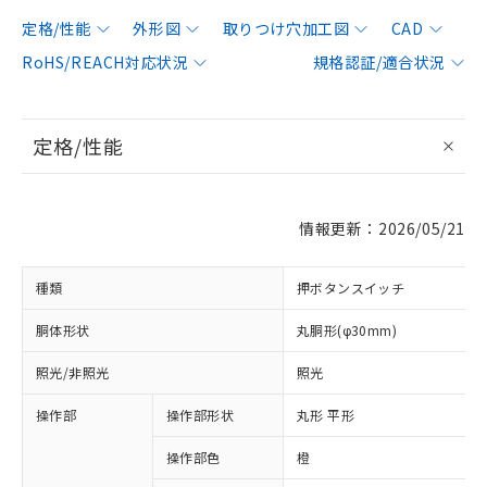
定格/性能
外形図
取りつけ穴加工図
CAD
RoHS/REACH対応状況
規格認証/適合状況
定格/性能
情報更新：2026/05/21
種類
押ボタンスイッチ
胴体形状
丸胴形(φ30mm)
照光/非照光
照光
操作部
操作部形状
丸形 平形
操作部色
橙