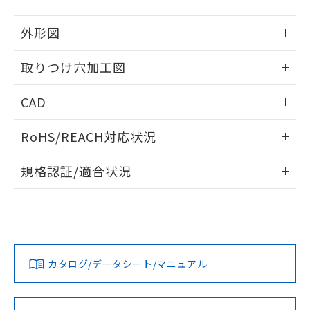
51物質の非含有証明書（当社基準）
の共同利用に関して"
の「1.共同利
※本証明書は発行日時点で非含有を証明す
用者の範囲」に記載されている法人を
外形図
るもので、過去に遡って非含有を証明する
指します。
ものではありません。
情報更新：2026/05/21
取りつけ穴加工図
また、RoHS指令のフタル酸エステル類４
物質の対応では、対応完了までの期間は出
情報更新：2026/05/21
荷製品に未対応品が混在することから備考
CAD
欄に対応日を記載しておりました。
既に当社にて対応品への在庫切替を完了
ログイン/会員登録いただくと、CADデータをダウンロー
RoHS/REACH対応状況
していることから、特段のことがない限
ドすることができます。
り、2022年1月12日より割愛しておりま
情報更新：2026/7/29
す。
規格認証/適合状況
ログイン/会員登録
EU RoHS
注意事項・凡例
A30NL-MNA-TOA-P100-ODについての規格認証/適合状況に
ついては、「カスタマーサポートセンタ お客様相談室」また
は貴社担当オムロン営業員または販売店にお問い合わせくだ
対応状況
対応予定月
※1
※2
さい。
ダウンロードデータをご利用いただく前に、以下を必ずお読
みください。
カタログ/データシート/マニュアル
対応済み
ソフトウェアの使用条件
お問い合わせ