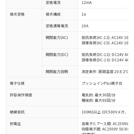
対応済み：EU RoHS指令（10物質）の
定格電流
12mA
非含有に対応した製品が提供可能な商品で
す。
接点定格
接点構成
1a
対応予定：EU RoHS指令（10物質）の非含
ご利用条件
有に対応した製品に切り替える予定のある
定格通電電流
10A
商品です。
開閉能力(AC)
抵抗負荷(AC-12): AC24V 10A/A
対応予定なし：EU RoHS指令（10物質）の
以下の条件をお読みいただき、同意のうえ
誘導負荷(AC-15): AC24V 10A/AC
非含有に非対応の商品で、対応品を出す予
ご利用ください。
定はありません。
開閉能力(DC)
抵抗負荷(DC-12): DC24V 8A/DC
調査・確認中：EU RoHS指令（10物質）の
本サービスは、当社制御機器事業取扱
誘導負荷(DC-13): DC24V 4A/DC
※1 中国RoHS○×表
非含有の対応状況を調査中または確認中の
商品の当社在庫状況および標準価格
商品です。
開閉能力説明
測定条件: 周囲温度 20±2℃、
(税抜)を提供させていただくもので
「○」：最大均質材料含有率が中国RoHSの
非該当品：ライセンス料など無形物で、有
す。
基準値以下であることを示します。
害物質有無と関係のない商品です。
端子仕様
プッシュインPlus端子台
当社制御機器事業取扱商品の中には、
「×」：最大均質材料含有率が中国RoHSの
仕入先様の事情により、非含有部品として
本サービスの対象外となる商品もある
基準値を超えていることを示します。
いたものが、含有品と判明した場合などや
許容操作頻度
電気的: 最大30回/分
当社は、これら貴社製品のうち、外国
ことをご了承ください。
「－」：未確認です。当社販売部門へお問
機械的: 最大60回/分
むを得ず変更することがあります。
為替および外国貿易法に定める商品
在庫状況および標準価格照会結果は、
い合わせください。
（以下｢規制貨物等」という）を輸出
記載している更新日時点での社内デー
絶縁抵抗
100MΩ以上 (DC500Vメガ、
*EU RoHS指令（10物質）：
または国外への提供する場合は、日本
記
タに基づき作成されるものであり、閲
説明
鉛(Pb) 1000ppm以下、 水銀(Hg) 1000ppm以下、 カド
*中国RoHS10物質の基準値 (GB/T26572)：
国政府の輸出許可(または役務取引許
号
覧された時点での実際の在庫および標
ミウム(Cd) 100ppm以下、
耐電圧
Pb(鉛) :1000ppm、 Hg(水銀) : 1000ppm、 Cd(カドミウ
各端子とアース間: AC2500V 50/
可)を取得するなどの必要な手続きを
六価クロム(Cr(Ⅵ)) 1000ppm以下、ポリ臭化ビフェニル
ム) : 100ppm、
準価格とは異なる場合があることをご
同極端子間: AC2500V 50/60
類(PBB) 1000ppm以下、ポリ臭化ジフェニルエーテル類
Cr(Ⅵ)(六価クロム) : 1000ppm、 PBBs(ポリ臭化ビフェ
とります。