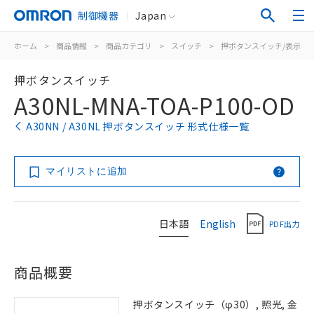
制御機器
Japan
ホーム
>
商品情報
>
商品カテゴリ
>
スイッチ
>
押ボタンスイッチ/表示灯
押ボタンスイッチ
A30NL-MNA-TOA-P100-OD
A30NN / A30NL 押ボタンスイッチ 形式仕様一覧
マイリストに追加
日本語
English
PDF出力
商品概要
押ボタンスイッチ（φ30）, 照光, 金