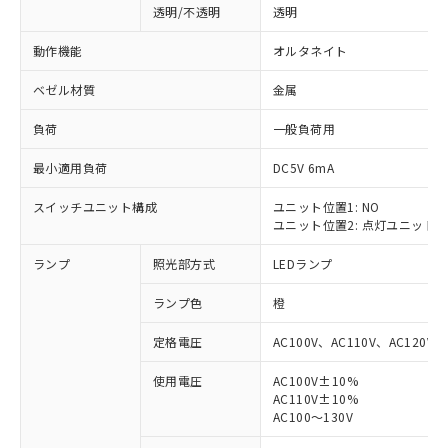
透明/不透明
透明
動作機能
オルタネイト
ベゼル材質
金属
負荷
一般負荷用
最小適用負荷
DC5V 6mA
スイッチユニット構成
ユニット位置1: NO
ユニット位置2: 点灯ユニット
ランプ
照光部方式
LEDランプ
ランプ色
橙
定格電圧
AC100V、AC110V、AC120V
使用電圧
AC100V±10%
AC110V±10%
※1 対応状況
AC100～130V