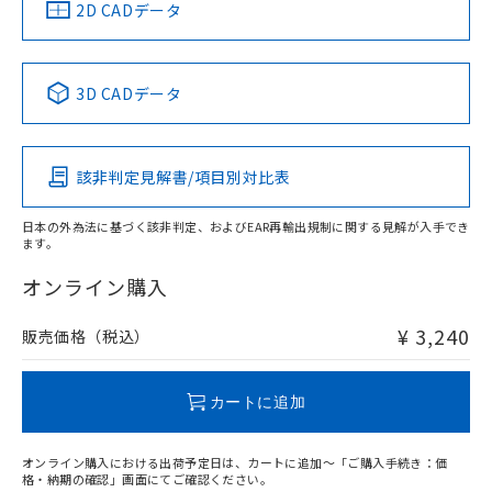
中国 RoHS
注意事項・凡例
2D CADデータ
中国 RoHS表
※1 ※2
3D CADデータ
Pb
Hg
Cd
Cr(VI)
該非判定見解書/項目別対比表
O
O
O
O
日本の外為法に基づく該非判定、およびEAR再輸出規制に関する見解が入手でき
ます。
"対応済み"や非含有の記載がされた商品であっても、流通
在庫等で未対応品が混在する可能性があります。
オンライン購入
非含有品が必要な際は、弊社営業部門もしくは販売店へお
問い合わせください。
¥ 3,240
販売価格（税込）
この製品のRoHS/REACH対応状況ページへ
カートに追加
オンライン購入における出荷予定日は、カートに追加～「ご購入手続き：価
格・納期の確認」画面にてご確認ください。