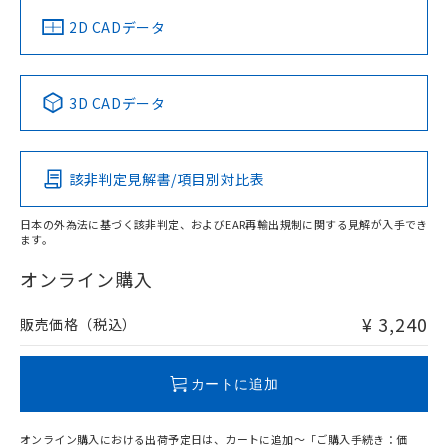
中国 RoHS
注意事項・凡例
2D CADデータ
中国 RoHS表
※1 ※2
3D CADデータ
Pb
Hg
Cd
Cr(VI)
該非判定見解書/項目別対比表
O
O
O
O
日本の外為法に基づく該非判定、およびEAR再輸出規制に関する見解が入手でき
ます。
"対応済み"や非含有の記載がされた商品であっても、流通
在庫等で未対応品が混在する可能性があります。
オンライン購入
非含有品が必要な際は、弊社営業部門もしくは販売店へお
問い合わせください。
¥ 3,240
販売価格（税込）
この製品のRoHS/REACH対応状況ページへ
カートに追加
オンライン購入における出荷予定日は、カートに追加～「ご購入手続き：価