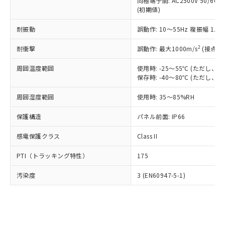
類(PBB) 1000ppm以下、ポリ臭化ジフェニルエーテル類
同極端子間: AC2500V 50/60
Cr(Ⅵ)(六価クロム) : 1000ppm、 PBBs(ポリ臭化ビフェ
とります。
了承ください。
(PBDE) 1000ppm以下、フタル酸ビス(2-エチルヘキシ
○
一定数以上の在庫あり
ニル類) : 1000ppm、 PBDEs(ポリ臭化ジフェニルエーテ
(初期値)
当社は規制貨物を破棄する場合は、完
ル) (DEHP)(別名：DOP) 1000ppm以下、フタル酸ブチ
正式な納期状況および標準価格はお客
ル類) : 1000ppm、
ルベンジル（BBP） 1000ppm以下、フタル酸ジブチル
全に破砕するなど、違法に輸出されな
DBP(フタル酸ジブチル) : 1000ppm、 DIBP(フタル酸ジ
様のお取引先、またはお客様担当のオ
耐振動
誤動作: 10～55Hz 複振幅 1.
（DBP） 1000ppm以下、フタル酸ジイソブチル
イソブチル) : 1000ppm、 BBP(フタル酸ブチルベンジ
△
一定数には満たないが在庫あり
いよう必要な手段を講じます。
ムロン制御機器販売店・当社販売員に
(DIBP) 1000ppm以下
ル) : 1000ppm、
当社は貴社製品を、核兵器、ミサイ
但し、RoHS指令で産業用監視および制御機器に対する
DEHP(フタル酸ビス(2-エチルヘキシル)) : 1000ppm
ご相談ください。
2
耐衝撃
誤動作: 最大1000m/s
(接点開
適用除外項目は除く。
ル、化学兵器、生物兵器またはその他
－
在庫なし(最新の在庫状況につ
オムロン制御機器販売店や当社販売拠
フタル酸エステル類の４物質については閾値を超える意
武器並びにこれらの製造装置等に一切
いては、お客様のお取引先、ま
周囲温度範囲
図的な使用がないことを確認しています。
使用時: -25～55℃ (ただし
点は「
販売ネットワーク
」をご確認
※2 環境保護使用期限
使用いたしません。
保存時: -40～80℃ (ただし
たはお客様担当のオムロン制御
ください。
当社は、貴社製品を第三者に販売する
機器販売店・当社販売員にご確
在庫状況および標準価格結果を当社の
※2 対応予定月
「ｅ」：有害物質（10物質）のすべてが基
周囲湿度範囲
使用時: 35～85%RH
場合は、上記1、2および3の内容を当
認ください)
事前の承諾なく第三者に漏洩または開
準値以下であることを示します。
該第三者に通知します。また当社は、
示しないようお願いします。
保護構造
パネル前面: IP66
部品在庫の切り替え状況などにより、予定
「10」：通常の使用状況下において有害物
販売先および販売に係わる関係者が違
マイパーツ機能（部品リスト作成サー
空
受注生産機種、また在庫状況の
月が前後することがあります。
質が外部に漏えいし、環境に深刻な影響を
法に輸出するおそれがある場合は、取
ビス）をご利用いただくには、I-Web
白
情報を公開していない機種
感電保護クラス
Class II
及ぼさない年数を意味します。
り引きをいたしません。
メンバーズにご登録されている必要が
「－」：未確認です。当社販売部門へお問
あります。
PTI（トラッキング特性）
175
い合わせください。
お客様が当ウェブサイト上で当社にご
※3 非含有証明書ダウンロード
登録された部品リストについて、当社
汚染度
3 (EN60947-5-1)
および当社の共同利用者が、当社の製
下記の非含有証明書をダウンロードするこ
品・サービスに関するお客様との取
とができます。
合意する
キャンセル
引・商談に必要な範囲で利用すること
をご了承ください。
EU RoHS指令（10物質）の非含有証明書