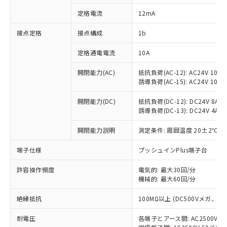
対応済み：EU RoHS指令（10物質）の
定格電流
12mA
非含有に対応した製品が提供可能な商品で
す。
接点定格
接点構成
1b
対応予定：EU RoHS指令（10物質）の非含
ご利用条件
有に対応した製品に切り替える予定のある
定格通電電流
10A
商品です。
対応予定なし：EU RoHS指令（10物質）の
開閉能力(AC)
抵抗負荷(AC-12): AC24V 10A/A
以下の条件をお読みいただき、同意のうえ
非含有に非対応の商品で、対応品を出す予
誘導負荷(AC-15): AC24V 10A/AC
ご利用ください。
定はありません。
調査・確認中：EU RoHS指令（10物質）の
開閉能力(DC)
抵抗負荷(DC-12): DC24V 8A/DC
本サービスは、当社制御機器事業取扱
※1 中国RoHS○×表
誘導負荷(DC-13): DC24V 4A/DC
非含有の対応状況を調査中または確認中の
商品の当社在庫状況および標準価格
商品です。
(税抜)を提供させていただくもので
開閉能力説明
測定条件: 周囲温度 20±2℃、
「○」：最大均質材料含有率が中国RoHSの
非該当品：ライセンス料など無形物で、有
す。
基準値以下であることを示します。
害物質有無と関係のない商品です。
当社制御機器事業取扱商品の中には、
端子仕様
プッシュインPlus端子台
「×」：最大均質材料含有率が中国RoHSの
仕入先様の事情により、非含有部品として
本サービスの対象外となる商品もある
基準値を超えていることを示します。
いたものが、含有品と判明した場合などや
当社は、これら貴社製品のうち、外国
ことをご了承ください。
許容操作頻度
電気的: 最大30回/分
「－」：未確認です。当社販売部門へお問
むを得ず変更することがあります。
為替および外国貿易法に定める商品
機械的: 最大60回/分
在庫状況および標準価格照会結果は、
い合わせください。
（以下｢規制貨物等」という）を輸出
記載している更新日時点での社内デー
*EU RoHS指令（10物質）：
または国外への提供する場合は、日本
絶縁抵抗
100MΩ以上 (DC500Vメガ、
記
タに基づき作成されるものであり、閲
説明
鉛(Pb) 1000ppm以下、 水銀(Hg) 1000ppm以下、 カド
*中国RoHS10物質の基準値 (GB/T26572)：
国政府の輸出許可(または役務取引許
号
覧された時点での実際の在庫および標
ミウム(Cd) 100ppm以下、
Pb(鉛) :1000ppm、 Hg(水銀) : 1000ppm、 Cd(カドミウ
耐電圧
各端子とアース間: AC2500V 50/
可)を取得するなどの必要な手続きを
六価クロム(Cr(Ⅵ)) 1000ppm以下、ポリ臭化ビフェニル
ム) : 100ppm、
準価格とは異なる場合があることをご