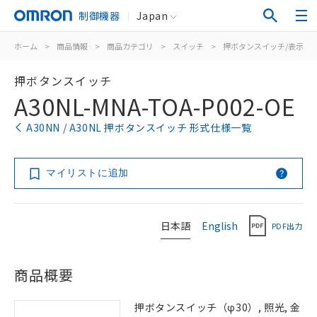
制御機器
Japan
ホーム
>
商品情報
>
商品カテゴリ
>
スイッチ
>
押ボタンスイッチ/表示灯
押ボタンスイッチ
A30NL-MNA-TOA-P002-OE
A30NN / A30NL 押ボタンスイッチ 形式仕様一覧
マイリストに追加
日本語
English
PDF出力
商品概要
押ボタンスイッチ（φ30）, 照光, 金