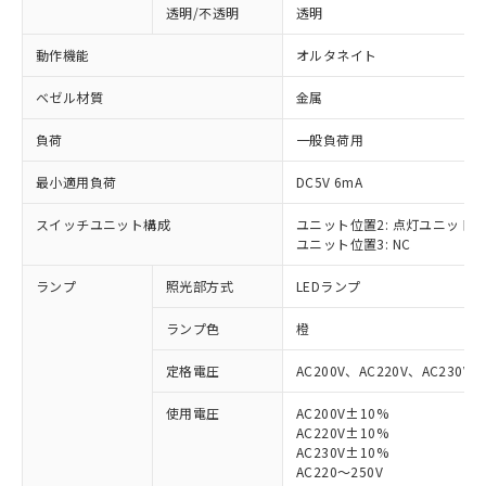
透明/不透明
透明
動作機能
オルタネイト
ベゼル材質
金属
負荷
一般負荷用
最小適用負荷
DC5V 6mA
スイッチユニット構成
ユニット位置2: 点灯ユニット
ユニット位置3: NC
ランプ
照光部方式
LEDランプ
ランプ色
橙
定格電圧
AC200V、AC220V、AC230V、
使用電圧
AC200V±10%
AC220V±10%
※1 対応状況
AC230V±10%
AC220～250V