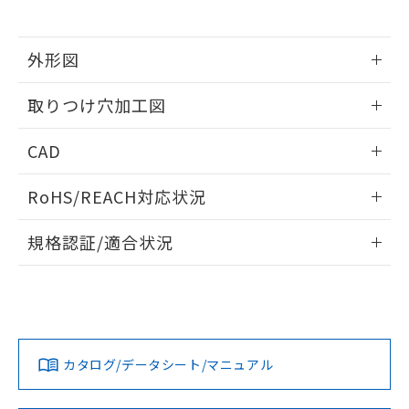
※当社の共同利用者とは、
"個人情報
51物質の非含有証明書（当社基準）
の共同利用に関して"
の「1.共同利
※本証明書は発行日時点で非含有を証明す
用者の範囲」に記載されている法人を
るもので、過去に遡って非含有を証明する
外形図
指します。
ものではありません。
情報更新：2026/05/21
また、RoHS指令のフタル酸エステル類４
取りつけ穴加工図
物質の対応では、対応完了までの期間は出
荷製品に未対応品が混在することから備考
情報更新：2026/05/21
CAD
欄に対応日を記載しておりました。
既に当社にて対応品への在庫切替を完了
ログイン/会員登録いただくと、CADデータをダウンロー
していることから、特段のことがない限
RoHS/REACH対応状況
ドすることができます。
り、2022年1月12日より割愛しておりま
す。
情報更新：2026/7/29
規格認証/適合状況
ログイン/会員登録
EU RoHS
注意事項・凡例
A30NL-MNA-TOA-P002-OEについての規格認証/適合状況に
ついては、「カスタマーサポートセンタ お客様相談室」また
は貴社担当オムロン営業員または販売店にお問い合わせくだ
対応状況
対応予定月
※1
※2
さい。
ダウンロードデータをご利用いただく前に、以下を必ずお読
みください。
カタログ/データシート/マニュアル
対応済み
ソフトウェアの使用条件
お問い合わせ