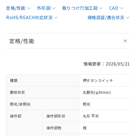
定格/性能
外形図
取りつけ穴加工図
CAD
RoHS/REACH対応状況
規格認証/適合状況
定格/性能
情報更新：2026/05/21
種類
押ボタンスイッチ
胴体形状
丸胴形(φ30mm)
照光/非照光
照光
操作部
操作部形状
丸形 平形
操作部色
橙