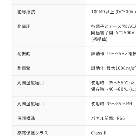
※本証明書は発行
また、RoHS指
絶縁抵抗
100MΩ以上 (DC5
混在することから
既に当社にて対応
り割愛しておりま
耐電圧
各端子とアース間: AC250
同極端子間: AC2500V
(初期値)
耐振動
誤動作: 10～55Hz 複
耐衝撃
誤動作: 最大1000m/s
周囲温度範囲
使用時: -25～55℃
保存時: -40～80℃
周囲湿度範囲
使用時: 35～85%RH
保護構造
パネル前面: IP66
感電保護クラス
Class II