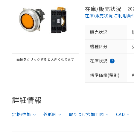
在庫/販売状況
20
在庫/販売状況 ご利用条
販売状況
機種区分
画像をクリックすると大きくなります
在庫状況
標準価格(税別)
詳細情報
定格/性能
外形図
取りつけ穴加工図
CAD