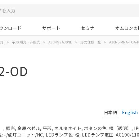
ウンロード
サポート
セミナ
オムロンの
示灯
>
φ30:照光・非照光
>
A30NN / A30NL
>
形式仕様一覧
>
A30NL-MNA-TOA-P
2-OD
日本語
English
 照光, 金属ベゼル, 平形, オルタネイト, ボタンの色: 橙（透明）, IP
 -/点灯ユニット/NC, LEDランプ色: 橙, LEDランプ電圧: AC100/110