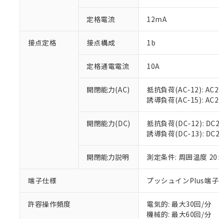
があります。
以下の条件をお読
「○」：最大均質
定格電流
12mA
「×」：最大均質
本サービスは
当社は、これ
*EU RoHS指令（10物
「－」：未確認で
鉛(Pb) 1000ppm以下、
くものです。
う）を輸出ま
記
説明
六価クロム(Cr(Ⅵ)) 1
接点定格
接点構成
1b
当社制御機器
などの必要な
フタル酸ビス(2-エチルヘ
号
*中国RoHS10物質の基準値 
ル（DBP） 1000ppm
在庫状況およ
当社は規制貨
Pb(鉛) :1000ppm、 Hg
但し、RoHS指令で産
のであり、閲
ます。
定格通電電流
10A
Cr(Ⅵ)(六価クロム) : 
フタル酸エステル類の４
○
一定数以
DBP(フタル酸ジブチル) :
い。
当社は貴社製
DEHP(フタル酸ビス(2-エ
正式な納期状
置等に一切使
開閉能力(AC)
抵抗負荷(AC-12): AC24
当社販売員に
※2 対応予定月
△
一定数に
当社は、貴社
誘導負荷(AC-15): AC24V
オムロン制御
また当社は、
※2 環境保護使
在庫状況およ
部品在庫の切り替
たしません。
－
在庫なし
開閉能力(DC)
抵抗負荷(DC-12): DC24
す。
「ｅ」：有害物質
機器販売
誘導負荷(DC-13): DC24
マイパーツ機
「10」：通常の
ている必要が
味します。
空
受注生産
お客様が当ウ
開閉能力説明
測定条件: 周囲温度 2
※3 非含有証明
「－」：未確認で
白
が、当社の製
さい。
下記の非含有証明
端子仕様
プッシュインPlus端
※当社の共同
いる法人を指
EU RoHS指令（
許容操作頻度
電気的: 最大30回/分
51物質の非含有証
機械的: 最大60回/分