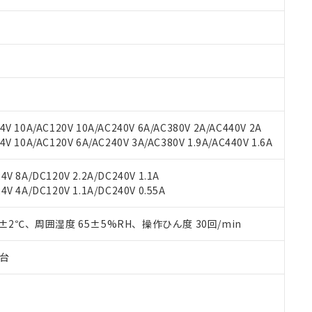
みいただき、同意のうえご利用ください。
材料含有率が中国RoHSの基準値以下であることを示します。
材料含有率が中国RoHSの基準値を超えていることを示します。
、当社制御機器事業取扱商品の当社在庫状況および標準価格(税抜)
ら貴社製品のうち、外国為替および外国貿易法に定める商品（以下｢
質）：
す。当社販売部門へお問い合わせください。
 水銀(Hg) 1000ppm以下、 カドミウム(Cd) 100ppm以下、
たは国外への提供する場合は、日本国政府の輸出許可(または役務取
000ppm以下、ポリ臭化ビフェニル類(PBB) 1000ppm以下、ポリ臭化ジフェニルエーテル類(P
事業取扱商品の中には、本サービスの対象外となる商品もあること
手続きをとります。
キシル) (DEHP)(別名：DOP) 1000ppm以下、フタル酸ブチルベンジル（BBP） 100
(GB/T26572)：
以下、フタル酸ジイソブチル (DIBP) 1000ppm以下
び標準価格照会結果は、記載している更新日時点での社内データに
物を破棄する場合は、完全に破砕するなど、違法に輸出されないよ
(水銀) : 1000ppm、 Cd(カドミウム) : 100ppm、
業用監視および制御機器に対する適用除外項目は除く。
覧された時点での実際の在庫および標準価格とは異なる場合がある
1000ppm、 PBBs(ポリ臭化ビフェニル類) : 1000ppm、 PBDEs(ポリ臭化ジフェニルエーテル類
物質については閾値を超える意図的な使用がないことを確認しています。
上の在庫あり
 1000ppm、 DIBP(フタル酸ジイソブチル) : 1000ppm、 BBP(フタル酸ブチルベンジル) :
品を、核兵器、ミサイル、化学兵器、生物兵器またはその他武器並
チルヘキシル)) : 1000ppm
況および標準価格はお客様のお取引先、またはお客様担当のオムロ
用いたしません。
V 10A/AC120V 10A/AC240V 6A/AC380V 2A/AC440V 2A
ご相談ください。
は満たないが在庫あり
製品を第三者に販売する場合は、上記1、2および3の内容を当該第
 10A/AC120V 6A/AC240V 3A/AC380V 1.9A/AC440V 1.6A
機器販売店や当社販売拠点は「
販売ネットワーク
」をご確認くだ
販売先および販売に係わる関係者が違法に輸出するおそれがある場
用期限
び標準価格結果を当社の事前の承諾なく第三者に漏洩または開示し
え状況などにより、予定月が前後することがあります。
(最新の在庫状況については、お客様のお取引先、またはお客様担当
V 8A/DC120V 2.2A/DC240V 1.1A
（10物質）のすべてが基準値以下であることを示します。
店・当社販売員にご確認ください)
V 4A/DC120V 1.1A/DC240V 0.55A
能（部品リスト作成サービス）をご利用いただくには、I-Webメン
使用状況下において有害物質が外部に漏えいし、環境に深刻な影響を
あります。
機種、また在庫状況の情報を公開していない機種
ェブサイト上で当社にご登録された部品リストについて、当社およ
0±2℃、周囲湿度 65±5%RH、操作ひん度 30回/min
書ダウンロード
す。当社販売部門へお問い合わせください。
品・サービスに関するお客様との取引・商談に必要な範囲で利用す
合意する
キャンセル
書をダウンロードすることができます。
子台
利用者とは、
"個人情報の共同利用に関して"
の「1.共同利用者の
します。
10物質）の非含有証明書
明書（当社基準）