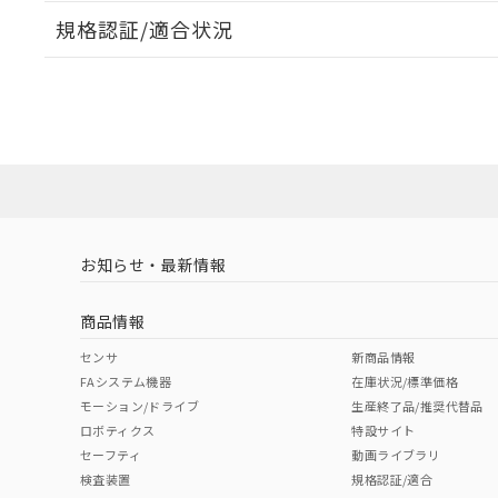
規格認証/適合状況
EU RoHS
注意事項・凡例
A30NL-MNA-TOA-P002-ODについての規格認証/適
業員または販売店にお問い合わせください。
ダウンロードデータをご利用いただく前に、以下を必ずお読
対応状況
対応予定月
※1
※2
ソフトウェアの使用条件
対応済み
お知らせ・最新情報
中国 RoHS
注意事項・凡例
商品情報
中国 RoHS表
※1 ※2
センサ
新商品情報
FAシステム機器
在庫状況/標準価格
Pb
Hg
Cd
Cr(V
モーション/ドライブ
生産終了品/推奨代替品
ロボティクス
特設サイト
セーフティ
動画ライブラリ
検査装置
規格認証/適合
O
O
O
O