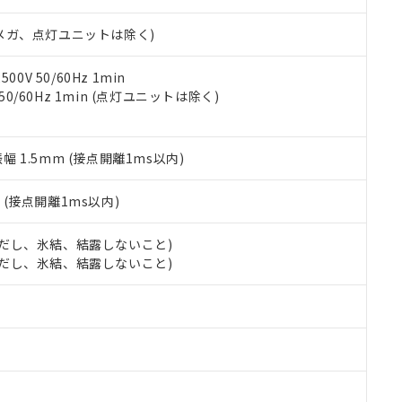
日時点で非含有を証明するもので、過去に遡って非含有を証明するも
令のフタル酸エステル類４物質の対応では、対応完了までの期間は出
00Vメガ、点灯ユニットは除く)
備考欄に対応日を記載しておりました。
品への在庫切替を完了していることから、特段のことがない限り、20
す。
0V 50/60Hz 1min
 50/60Hz 1min (点灯ユニットは除く)
振幅 1.5mm (接点開離1ms以内)
2
(接点開離1ms以内)
 (ただし、氷結、結露しないこと)
 (ただし、氷結、結露しないこと)