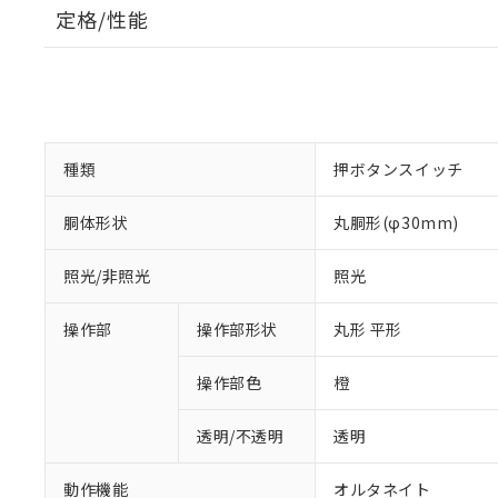
定格/性能
種類
押ボタンスイッチ
胴体形状
丸胴形(φ30mm)
照光/非照光
照光
操作部
操作部形状
丸形 平形
操作部色
橙
透明/不透明
透明
動作機能
オルタネイト