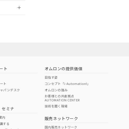
2026/7/29
担当オムロン営
お問い合わせ
ート
オムロンの提供価値
目指す姿
ポート
コンセプト「i-Automation!」
ジャパンデスク
オムロンの強み
お客様との共創拠点
AUTOMATION CENTER
DIBP
BBP
DEHP
環境保護
技術を磨く現場
・セミナ
使用期限
案内
販売ネットワーク
講する
O
O
O
e
国内販売ネットワーク