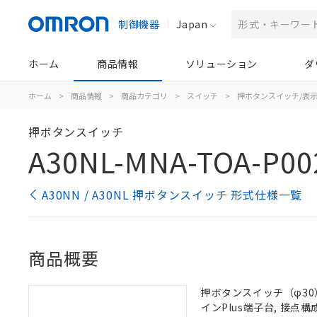
制御機器
Japan
ホーム
商品情報
ソリューション
ダ
ホーム
>
商品情報
>
商品カテゴリ
>
スイッチ
>
押ボタンスイッチ/表
押ボタンスイッチ
A30NL-MNA-TOA-P00
A30NN / A30NL 押ボタンスイッチ 形式仕様一覧
商品概要
押ボタンスイッチ（φ30）,
インPlus端子台, 接点構成: