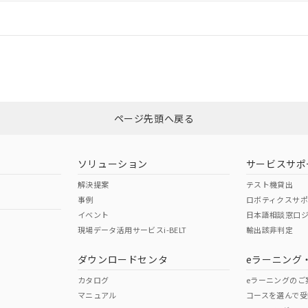
情報更新：
ログイン/会員登録
合状況については、「カスタマーサポートセンタ お客様相談室」または貴社
みください。
非含有証明書
※3
ページ先頭へ戻る
ダウンロードはこちら
ソリューション
サービスサポ
解決提案
テスト機貸出
事例
ロボティクスサ
イベント
日本語相談窓口
現場データ活用サービスi-BELT
輸出該非判定
I)
PBBs
PBDEs
DBP
ダウンロードセンタ
eラーニング
カタログ
eラーニングのご
マニュアル
コースを選んで受
O
O
O