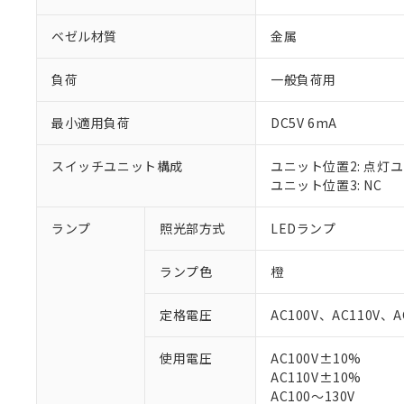
ベゼル材質
金属
負荷
一般負荷用
最小適用負荷
DC5V 6mA
スイッチユニット構成
ユニット位置2: 点灯
ユニット位置3: NC
ランプ
照光部方式
LEDランプ
※1 対応状況
ランプ色
橙
対応済み：EU
対応予定：EU R
定格電圧
AC100V、AC110V、A
対応予定なし：EU
調査・確認中：EU
ご利用条件
使用電圧
AC100V±10%
非該当品：ライセ
AC110V±10%
※1 中国RoHS
仕入先様の事情に
AC100～130V