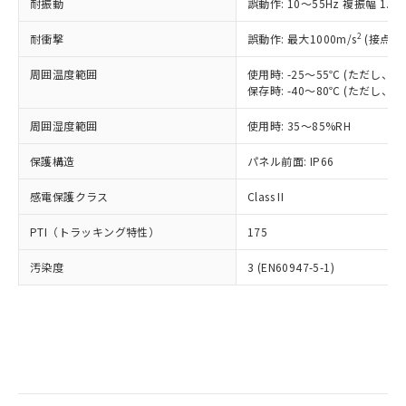
当社は規制貨物を破棄する場合は、完
耐振動
ル) (DEHP)(別名：DOP) 1000ppm以下、フタル酸ブチ
誤動作: 10～55Hz 複振幅 1.
正式な納期状況および標準価格はお客
ル類) : 1000ppm、
ルベンジル（BBP） 1000ppm以下、フタル酸ジブチル
全に破砕するなど、違法に輸出されな
DBP(フタル酸ジブチル) : 1000ppm、 DIBP(フタル酸ジ
様のお取引先、またはお客様担当のオ
（DBP） 1000ppm以下、フタル酸ジイソブチル
イソブチル) : 1000ppm、 BBP(フタル酸ブチルベンジ
△
一定数には満たないが在庫あり
いよう必要な手段を講じます。
2
耐衝撃
誤動作: 最大1000m/s
(接点開
ムロン制御機器販売店・当社販売員に
(DIBP) 1000ppm以下
ル) : 1000ppm、
当社は貴社製品を、核兵器、ミサイ
但し、RoHS指令で産業用監視および制御機器に対する
DEHP(フタル酸ビス(2-エチルヘキシル)) : 1000ppm
ご相談ください。
適用除外項目は除く。
周囲温度範囲
使用時: -25～55℃ (ただし
ル、化学兵器、生物兵器またはその他
－
在庫なし(最新の在庫状況につ
オムロン制御機器販売店や当社販売拠
フタル酸エステル類の４物質については閾値を超える意
保存時: -40～80℃ (ただし
武器並びにこれらの製造装置等に一切
いては、お客様のお取引先、ま
図的な使用がないことを確認しています。
点は「
販売ネットワーク
」をご確認
※2 環境保護使用期限
使用いたしません。
たはお客様担当のオムロン制御
ください。
周囲湿度範囲
使用時: 35～85%RH
当社は、貴社製品を第三者に販売する
機器販売店・当社販売員にご確
在庫状況および標準価格結果を当社の
※2 対応予定月
「ｅ」：有害物質（10物質）のすべてが基
場合は、上記1、2および3の内容を当
認ください)
事前の承諾なく第三者に漏洩または開
保護構造
パネル前面: IP66
準値以下であることを示します。
該第三者に通知します。また当社は、
示しないようお願いします。
部品在庫の切り替え状況などにより、予定
「10」：通常の使用状況下において有害物
販売先および販売に係わる関係者が違
マイパーツ機能（部品リスト作成サー
感電保護クラス
Class II
空
受注生産機種、また在庫状況の
月が前後することがあります。
質が外部に漏えいし、環境に深刻な影響を
法に輸出するおそれがある場合は、取
ビス）をご利用いただくには、I-Web
白
情報を公開していない機種
及ぼさない年数を意味します。
り引きをいたしません。
PTI（トラッキング特性）
175
メンバーズにご登録されている必要が
「－」：未確認です。当社販売部門へお問
あります。
い合わせください。
汚染度
3 (EN60947-5-1)
お客様が当ウェブサイト上で当社にご
※3 非含有証明書ダウンロード
登録された部品リストについて、当社
および当社の共同利用者が、当社の製
下記の非含有証明書をダウンロードするこ
品・サービスに関するお客様との取
とができます。
合意する
キャンセル
引・商談に必要な範囲で利用すること
をご了承ください。
EU RoHS指令（10物質）の非含有証明書
※当社の共同利用者とは、
"個人情報
51物質の非含有証明書（当社基準）