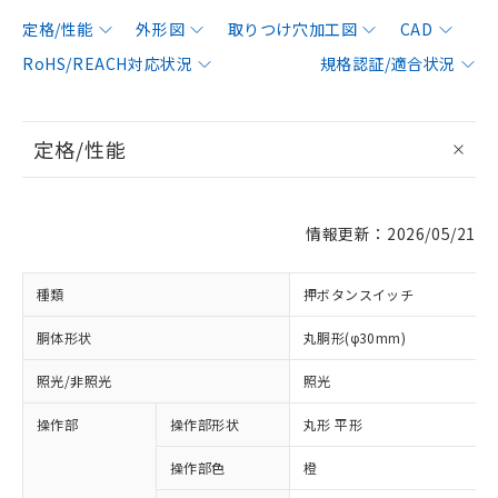
定格/性能
外形図
取りつけ穴加工図
CAD
RoHS/REACH対応状況
規格認証/適合状況
定格/性能
情報更新：2026/05/21
種類
押ボタンスイッチ
胴体形状
丸胴形(φ30mm)
照光/非照光
照光
操作部
操作部形状
丸形 平形
操作部色
橙