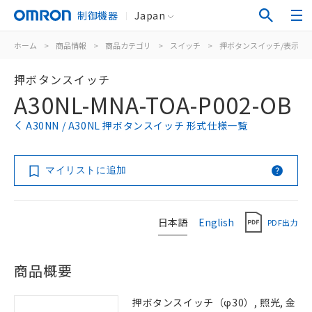
制御機器
Japan
ホーム
>
商品情報
>
商品カテゴリ
>
スイッチ
>
押ボタンスイッチ/表示灯
押ボタンスイッチ
A30NL-MNA-TOA-P002-OB
A30NN / A30NL 押ボタンスイッチ 形式仕様一覧
マイリストに追加
日本語
English
PDF出力
商品概要
押ボタンスイッチ（φ30）, 照光, 金