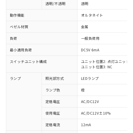
透明/不透明
透明
動作機能
オルタネイト
ベゼル材質
金属
負荷
一般負荷用
最小適用負荷
DC5V 6mA
スイッチユニット構成
ユニット位置2: 点灯ユニット
ユニット位置3: NC
ランプ
照光部方式
LEDランプ
ランプ色
橙
定格電圧
AC/DC12V
使用電圧
AC/DC12V±10%
※1 対応状況
定格電流
12mA
対応済み：EU RoHS指令（10物質）の