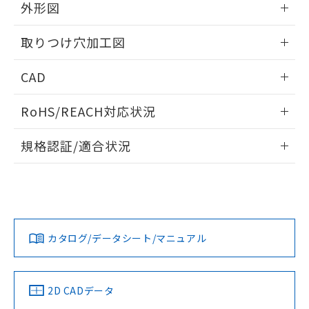
の共同利用に関して"
の「1.共同利
外形図
※本証明書は発行日時点で非含有を証明す
用者の範囲」に記載されている法人を
るもので、過去に遡って非含有を証明する
指します。
情報更新：2026/05/21
ものではありません。
取りつけ穴加工図
また、RoHS指令のフタル酸エステル類４
物質の対応では、対応完了までの期間は出
情報更新：2026/05/21
CAD
荷製品に未対応品が混在することから備考
欄に対応日を記載しておりました。
ログイン/会員登録いただくと、CADデータをダウンロー
RoHS/REACH対応状況
既に当社にて対応品への在庫切替を完了
ドすることができます。
していることから、特段のことがない限
情報更新：2026/7/29
り、2022年1月12日より割愛しておりま
規格認証/適合状況
す。
ログイン/会員登録
EU RoHS
注意事項・凡例
A30NL-MNA-TOA-P002-OBについての規格認証/適合状況に
ついては、「カスタマーサポートセンタ お客様相談室」また
は貴社担当オムロン営業員または販売店にお問い合わせくだ
対応状況
対応予定月
※1
※2
さい。
ダウンロードデータをご利用いただく前に、以下を必ずお読
みください。
カタログ/データシート/マニュアル
対応済み
ソフトウェアの使用条件
お問い合わせ
中国 RoHS
注意事項・凡例
2D CADデータ