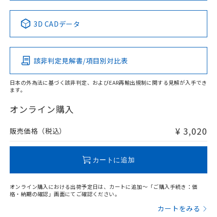
中国 RoHS表
※1 ※2
3D CADデータ
Pb
Hg
Cd
Cr(VI)
該非判定見解書/項目別対比表
X
O
O
O
日本の外為法に基づく該非判定、およびEAR再輸出規制に関する見解が入手でき
ます。
"対応済み"や非含有の記載がされた商品であっても、流通
在庫等で未対応品が混在する可能性があります。
オンライン購入
非含有品が必要な際は、弊社営業部門もしくは販売店へお
問い合わせください。
¥ 3,020
販売価格（税込）
この製品のRoHS/REACH対応状況ページへ
カートに追加
オンライン購入における出荷予定日は、カートに追加～「ご購入手続き：価
格・納期の確認」画面にてご確認ください。
カートをみる