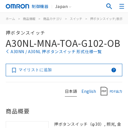
制御機器
Japan
ホーム
>
商品情報
>
商品カテゴリ
>
スイッチ
>
押ボタンスイッチ/表示灯
押ボタンスイッチ
A30NL-MNA-TOA-G102-OB
A30NN / A30NL 押ボタンスイッチ 形式仕様一覧
マイリストに追加
日本語
English
PDF出力
商品概要
押ボタンスイッチ（φ30）, 照光, 金