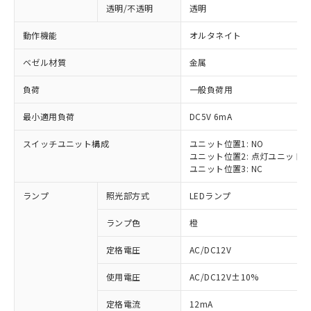
透明/不透明
透明
動作機能
オルタネイト
ベゼル材質
金属
負荷
一般負荷用
最小適用負荷
DC5V 6mA
スイッチユニット構成
ユニット位置1: NO
ユニット位置2: 点灯ユニット
ユニット位置3: NC
ランプ
照光部方式
LEDランプ
ランプ色
橙
定格電圧
AC/DC12V
使用電圧
AC/DC12V±10%
定格電流
12mA