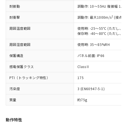
（以下｢規制貨物等」という）を輸出
記載している更新日時点での社内デー
耐振動
誤動作: 10～55Hz 複振幅 1.
*EU RoHS指令（10物質）：
または国外への提供する場合は、日本
記
タに基づき作成されるものであり、閲
説明
鉛(Pb) 1000ppm以下、 水銀(Hg) 1000ppm以下、 カド
*中国RoHS10物質の基準値 (GB/T26572)：
国政府の輸出許可(または役務取引許
号
覧された時点での実際の在庫および標
ミウム(Cd) 100ppm以下、
Pb(鉛) :1000ppm、 Hg(水銀) : 1000ppm、 Cd(カドミウ
2
耐衝撃
誤動作: 最大1000m/s
(接点開
可)を取得するなどの必要な手続きを
六価クロム(Cr(Ⅵ)) 1000ppm以下、ポリ臭化ビフェニル
ム) : 100ppm、
準価格とは異なる場合があることをご
類(PBB) 1000ppm以下、ポリ臭化ジフェニルエーテル類
Cr(Ⅵ)(六価クロム) : 1000ppm、 PBBs(ポリ臭化ビフェ
とります。
了承ください。
(PBDE) 1000ppm以下、フタル酸ビス(2-エチルヘキシ
周囲温度範囲
使用時: -25～55℃ (ただし
○
一定数以上の在庫あり
ニル類) : 1000ppm、 PBDEs(ポリ臭化ジフェニルエーテ
当社は規制貨物を破棄する場合は、完
ル) (DEHP)(別名：DOP) 1000ppm以下、フタル酸ブチ
正式な納期状況および標準価格はお客
ル類) : 1000ppm、
保存時: -40～80℃ (ただし
ルベンジル（BBP） 1000ppm以下、フタル酸ジブチル
全に破砕するなど、違法に輸出されな
DBP(フタル酸ジブチル) : 1000ppm、 DIBP(フタル酸ジ
様のお取引先、またはお客様担当のオ
（DBP） 1000ppm以下、フタル酸ジイソブチル
イソブチル) : 1000ppm、 BBP(フタル酸ブチルベンジ
△
一定数には満たないが在庫あり
いよう必要な手段を講じます。
周囲湿度範囲
使用時: 35～85%RH
ムロン制御機器販売店・当社販売員に
(DIBP) 1000ppm以下
ル) : 1000ppm、
当社は貴社製品を、核兵器、ミサイ
但し、RoHS指令で産業用監視および制御機器に対する
DEHP(フタル酸ビス(2-エチルヘキシル)) : 1000ppm
ご相談ください。
適用除外項目は除く。
ル、化学兵器、生物兵器またはその他
保護構造
パネル前面: IP66
－
在庫なし(最新の在庫状況につ
オムロン制御機器販売店や当社販売拠
フタル酸エステル類の４物質については閾値を超える意
武器並びにこれらの製造装置等に一切
いては、お客様のお取引先、ま
図的な使用がないことを確認しています。
点は「
販売ネットワーク
」をご確認
※2 環境保護使用期限
感電保護クラス
Class II
使用いたしません。
たはお客様担当のオムロン制御
ください。
当社は、貴社製品を第三者に販売する
機器販売店・当社販売員にご確
在庫状況および標準価格結果を当社の
PTI（トラッキング特性）
175
※2 対応予定月
「ｅ」：有害物質（10物質）のすべてが基
場合は、上記1、2および3の内容を当
認ください)
事前の承諾なく第三者に漏洩または開
準値以下であることを示します。
該第三者に通知します。また当社は、
示しないようお願いします。
汚染度
3 (EN60947-5-1)
部品在庫の切り替え状況などにより、予定
「10」：通常の使用状況下において有害物
販売先および販売に係わる関係者が違
マイパーツ機能（部品リスト作成サー
空
受注生産機種、また在庫状況の
月が前後することがあります。
質が外部に漏えいし、環境に深刻な影響を
法に輸出するおそれがある場合は、取
ビス）をご利用いただくには、I-Web
白
情報を公開していない機種
質量
約75g
及ぼさない年数を意味します。
り引きをいたしません。
メンバーズにご登録されている必要が
「－」：未確認です。当社販売部門へお問
あります。
い合わせください。
お客様が当ウェブサイト上で当社にご
動作特性
※3 非含有証明書ダウンロード
登録された部品リストについて、当社