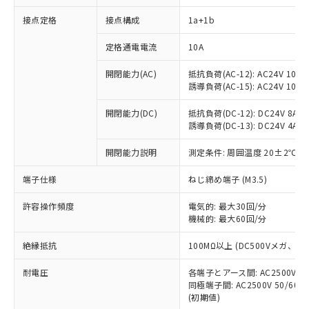
接点定格
接点構成
1a+1b
※1 対応状況
定格通電電流
10A
対応済み：EU RoHS指令（10物質）の
開閉能力(AC)
抵抗負荷(AC-12): AC24V 10A/A
非含有に対応した製品が提供可能な商品で
誘導負荷(AC-15): AC24V 10A/AC
す。
対応予定：EU RoHS指令（10物質）の非含
開閉能力(DC)
抵抗負荷(DC-12): DC24V 8A/DC
ご利用条件
有に対応した製品に切り替える予定のある
誘導負荷(DC-13): DC24V 4A/DC
商品です。
対応予定なし：EU RoHS指令（10物質）の
開閉能力説明
測定条件: 周囲温度 20±2℃、
以下の条件をお読みいただき、同意のうえ
非含有に非対応の商品で、対応品を出す予
ご利用ください。
端子仕様
ねじ締め端子 (M3.5)
定はありません。
調査・確認中：EU RoHS指令（10物質）の
本サービスは、当社制御機器事業取扱
※1 中国RoHS○×表
許容操作頻度
電気的: 最大30回/分
非含有の対応状況を調査中または確認中の
商品の当社在庫状況および標準価格
機械的: 最大60回/分
商品です。
(税抜)を提供させていただくもので
「○」：最大均質材料含有率が中国RoHSの
非該当品：ライセンス料など無形物で、有
す。
絶縁抵抗
100MΩ以上 (DC500Vメガ、
基準値以下であることを示します。
害物質有無と関係のない商品です。
当社制御機器事業取扱商品の中には、
「×」：最大均質材料含有率が中国RoHSの
仕入先様の事情により、非含有部品として
耐電圧
各端子とアース間: AC2500V 50/
本サービスの対象外となる商品もある
基準値を超えていることを示します。
いたものが、含有品と判明した場合などや
当社は、これら貴社製品のうち、外国
同極端子間: AC2500V 50/60
ことをご了承ください。
「－」：未確認です。当社販売部門へお問
むを得ず変更することがあります。
(初期値)
為替および外国貿易法に定める商品
在庫状況および標準価格照会結果は、
い合わせください。