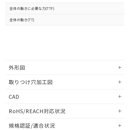
および当社の共同利用者が、当社の製
下記の非含有証明書をダウンロードするこ
品・サービスに関するお客様との取
全体の動きに必要な力(TTF)
とができます。
合意する
キャンセル
引・商談に必要な範囲で利用すること
をご了承ください。
全体の動き(TT)
EU RoHS指令（10物質）の非含有証明書
※当社の共同利用者とは、
"個人情報
51物質の非含有証明書（当社基準）
の共同利用に関して"
の「1.共同利
※本証明書は発行日時点で非含有を証明す
用者の範囲」に記載されている法人を
るもので、過去に遡って非含有を証明する
指します。
ものではありません。
また、RoHS指令のフタル酸エステル類４
物質の対応では、対応完了までの期間は出
荷製品に未対応品が混在することから備考
外形図
欄に対応日を記載しておりました。
情報更新：2026/05/21
既に当社にて対応品への在庫切替を完了
取りつけ穴加工図
していることから、特段のことがない限
り、2022年1月12日より割愛しておりま
情報更新：2026/05/21
CAD
す。
ログイン/会員登録いただくと、CADデータをダウンロー
RoHS/REACH対応状況
ドすることができます。
情報更新：2026/7/29
規格認証/適合状況