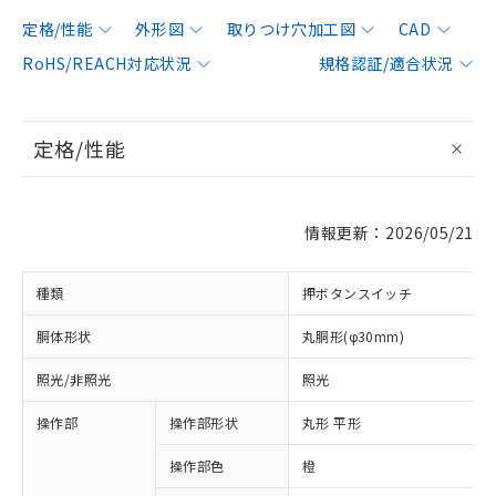
定格/性能
外形図
取りつけ穴加工図
CAD
RoHS/REACH対応状況
規格認証/適合状況
定格/性能
情報更新：2026/05/21
種類
押ボタンスイッチ
胴体形状
丸胴形(φ30mm)
照光/非照光
照光
操作部
操作部形状
丸形 平形
操作部色
橙