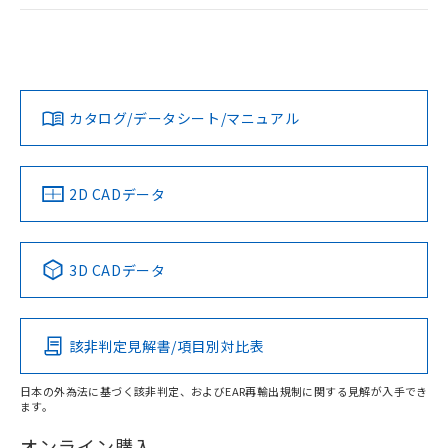
ログイン/会員登録
EU RoHS
注意事項・凡例
A30NL-MNA-TOA-G102-OBについての規格認証/適合状況に
ついては、「カスタマーサポートセンタ お客様相談室」また
は貴社担当オムロン営業員または販売店にお問い合わせくだ
対応状況
対応予定月
※1
※2
さい。
ダウンロードデータをご利用いただく前に、以下を必ずお読
みください。
カタログ/データシート/マニュアル
対応済み
ソフトウェアの使用条件
お問い合わせ
中国 RoHS
注意事項・凡例
2D CADデータ
中国 RoHS表
※1 ※2
3D CADデータ
Pb
Hg
Cd
Cr(VI)
該非判定見解書/項目別対比表
X
O
O
O
日本の外為法に基づく該非判定、およびEAR再輸出規制に関する見解が入手でき
ます。
"対応済み"や非含有の記載がされた商品であっても、流通
在庫等で未対応品が混在する可能性があります。
オンライン購入