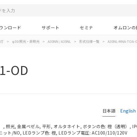
ウンロード
サポート
セミナ
オムロンの
示灯
>
φ30:照光・非照光
>
A30NN / A30NL
>
形式仕様一覧
>
A30NL-MNA-TOA-
1-OD
日本語
English
 照光, 金属ベゼル, 平形, オルタネイト, ボタンの色: 橙（透明）, IP
ット/NO, LEDランプ色: 橙, LEDランプ電圧: AC100/110/120V