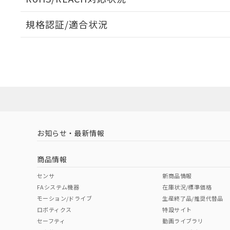
規格認証/適合状況
EU RoHS
注意事項・凡例
A30NL-MNA-TOA-G101-ODについての規格認証/適
営業員または販売店にお問い合わせください。
ダウンロードデータをご利用いただく前に、以下を必ずお読
対応状況
対応予定月
※1
※2
ソフトウェアの使用条件
対応済み
お知らせ・最新情報
中国 RoHS
注意事項・凡例
商品情報
中国 RoHS表
※1 ※2
センサ
新商品情報
FAシステム機器
在庫状況/標準価格
Pb
Hg
Cd
Cr(V
モーション/ドライブ
生産終了品/推奨代替品
ロボティクス
特設サイト
セーフティ
動画ライブラリ