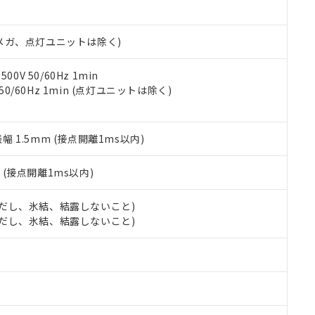
日時点で非含有を証明するもので、過去に遡って非含有を証明するも
令のフタル酸エステル類４物質の対応では、対応完了までの期間は出
備考欄に対応日を記載しておりました。
00Vメガ、点灯ユニットは除く)
品への在庫切替を完了していることから、特段のことがない限り、20
す。
0V 50/60Hz 1min
 50/60Hz 1min (点灯ユニットは除く)
振幅 1.5mm (接点開離1ms以内)
2
(接点開離1ms以内)
 (ただし、氷結、結露しないこと)
 (ただし、氷結、結露しないこと)