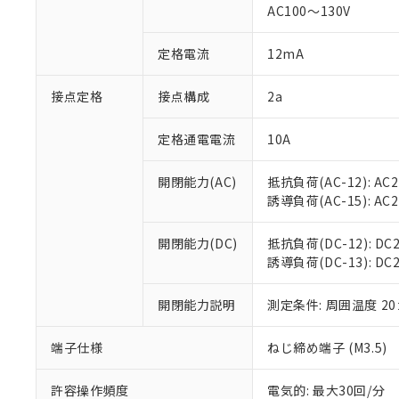
AC100～130V
があります。
以下の条件をお読
「○」：最大均質
「×」：最大均質
本サービスは
当社は、これ
定格電流
12mA
*EU RoHS指令（10物
「－」：未確認で
鉛(Pb) 1000ppm以下、
くものです。
う）を輸出ま
記
説明
六価クロム(Cr(Ⅵ)) 1
当社制御機器
などの必要な
フタル酸ビス(2-エチルヘ
接点定格
接点構成
2a
号
*中国RoHS10物質の基準値 
ル（DBP） 1000ppm
在庫状況およ
当社は規制貨
Pb(鉛) :1000ppm、 Hg
但し、RoHS指令で産
のであり、閲
ます。
Cr(Ⅵ)(六価クロム) : 
フタル酸エステル類の４
定格通電電流
10A
○
一定数以
DBP(フタル酸ジブチル) :
い。
当社は貴社製
DEHP(フタル酸ビス(2-エ
正式な納期状
置等に一切使
開閉能力(AC)
抵抗負荷(AC-12): AC24
当社販売員に
※2 対応予定月
△
一定数に
当社は、貴社
誘導負荷(AC-15): AC24V
オムロン制御
また当社は、
※2 環境保護使
在庫状況およ
部品在庫の切り替
たしません。
－
在庫なし
す。
開閉能力(DC)
抵抗負荷(DC-12): DC24
「ｅ」：有害物質
機器販売
マイパーツ機
誘導負荷(DC-13): DC24
「10」：通常の
ている必要が
味します。
空
受注生産
お客様が当ウ
※3 非含有証明
「－」：未確認で
開閉能力説明
測定条件: 周囲温度 2
白
が、当社の製
さい。
下記の非含有証明
端子仕様
ねじ締め端子 (M3.5)
※当社の共同
いる法人を指
EU RoHS指令（
許容操作頻度
電気的: 最大30回/分
51物質の非含有証