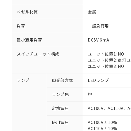
ベゼル材質
金属
負荷
一般負荷用
最小適用負荷
DC5V 6mA
スイッチユニット構成
ユニット位置1: NO
ユニット位置2: 点灯
ユニット位置3: NO
ランプ
照光部方式
LEDランプ
※1 対応状況
ランプ色
橙
対応済み：EU
対応予定：EU R
定格電圧
AC100V、AC110V、A
対応予定なし：EU
調査・確認中：EU
ご利用条件
使用電圧
AC100V±10%
非該当品：ライセ
※1 中国RoHS
AC110V±10%
仕入先様の事情に