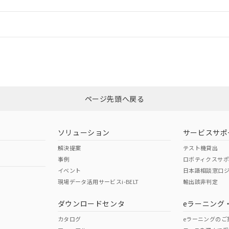
情報更新：
ログイン/会員登録
合状況については、「カスタマーサポートセンタ お客様相談室」または貴社
みください。
非含有証明書
※3
ページ先頭へ戻る
ダウンロードはこちら
ソリューション
サービスサポ
解決提案
テスト機貸出
事例
ロボティクスサ
イベント
日本語相談窓口
現場データ活用サービスi-BELT
輸出該非判定
I)
PBBs
PBDEs
DBP
ダウンロードセンタ
eラーニング
カタログ
eラーニングのご