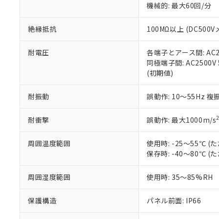
機械的: 最大60回/分
※本証明書は発行
また、RoHS指
混在することから
絶縁抵抗
100MΩ以上 (DC5
既に当社にて対応
り割愛しておりま
耐電圧
各端子とアース間: AC250
同極端子間: AC2500V
(初期値)
耐振動
誤動作: 10～55Hz 複
耐衝撃
誤動作: 最大1000m/s
周囲温度範囲
使用時: -25～55℃
保存時: -40～80℃
周囲湿度範囲
使用時: 35～85%RH
保護構造
パネル前面: IP66