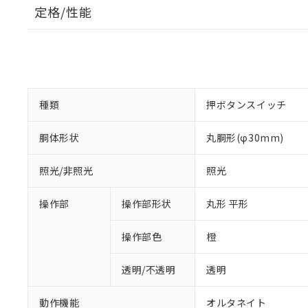
定格/性能
種類
押ボタンスイッチ
胴体形状
丸胴形(φ30mm)
照光/非照光
照光
操作部
操作部形状
丸形 平形
操作部色
橙
透明/不透明
透明
動作機能
オルタネイト