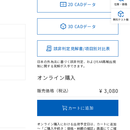
2D CADデータ
在庫・価格
無料テスト機
3D CADデータ
該非判定見解書/項目別対比表
日本の外為法に基づく該非判定、およびEAR再輸出規
制に関する見解が入手できます。
オンライン購入
¥ 3,080
販売価格（税込）
カートに追加
オンライン購入における出荷予定日は、カートに追加
～「ご購入手続き：価格・納期の確認」画面にてご確