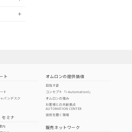
2026/7/29
担当オムロン
お問い合わせ
ート
オムロンの提供価値
目指す姿
ポート
コンセプト「i-Automation!」
ジャパンデスク
オムロンの強み
お客様との共創拠点
AUTOMATION CENTER
DIBP
BBP
DEHP
環境保護
技術を磨く現場
・セミナ
使用期限
案内
販売ネットワーク