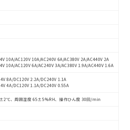
みいただき、同意のうえご利用ください。
材料含有率が中国RoHSの基準値以下であることを示します。
材料含有率が中国RoHSの基準値を超えていることを示します。
、当社制御機器事業取扱商品の当社在庫状況および標準価格(税抜)
ら貴社製品のうち、外国為替および外国貿易法に定める商品（以下｢
質）：
す。当社販売部門へお問い合わせください。
 水銀(Hg) 1000ppm以下、 カドミウム(Cd) 100ppm以下、
たは国外への提供する場合は、日本国政府の輸出許可(または役務取
000ppm以下、ポリ臭化ビフェニル類(PBB) 1000ppm以下、ポリ臭化ジフェニルエーテル類(P
事業取扱商品の中には、本サービスの対象外となる商品もあること
手続きをとります。
キシル) (DEHP)(別名：DOP) 1000ppm以下、フタル酸ブチルベンジル（BBP） 100
(GB/T26572)：
以下、フタル酸ジイソブチル (DIBP) 1000ppm以下
び標準価格照会結果は、記載している更新日時点での社内データに
物を破棄する場合は、完全に破砕するなど、違法に輸出されないよ
(水銀) : 1000ppm、 Cd(カドミウム) : 100ppm、
業用監視および制御機器に対する適用除外項目は除く。
覧された時点での実際の在庫および標準価格とは異なる場合がある
1000ppm、 PBBs(ポリ臭化ビフェニル類) : 1000ppm、 PBDEs(ポリ臭化ジフェニルエーテル類
物質については閾値を超える意図的な使用がないことを確認しています。
上の在庫あり
 1000ppm、 DIBP(フタル酸ジイソブチル) : 1000ppm、 BBP(フタル酸ブチルベンジル) :
品を、核兵器、ミサイル、化学兵器、生物兵器またはその他武器並
チルヘキシル)) : 1000ppm
況および標準価格はお客様のお取引先、またはお客様担当のオムロ
用いたしません。
V 10A/AC120V 10A/AC240V 6A/AC380V 2A/AC440V 2A
ご相談ください。
は満たないが在庫あり
製品を第三者に販売する場合は、上記1、2および3の内容を当該第
 10A/AC120V 6A/AC240V 3A/AC380V 1.9A/AC440V 1.6A
機器販売店や当社販売拠点は「
販売ネットワーク
」をご確認くだ
販売先および販売に係わる関係者が違法に輸出するおそれがある場
用期限
び標準価格結果を当社の事前の承諾なく第三者に漏洩または開示し
え状況などにより、予定月が前後することがあります。
(最新の在庫状況については、お客様のお取引先、またはお客様担当
V 8A/DC120V 2.2A/DC240V 1.1A
（10物質）のすべてが基準値以下であることを示します。
店・当社販売員にご確認ください)
能（部品リスト作成サービス）をご利用いただくには、I-Webメン
V 4A/DC120V 1.1A/DC240V 0.55A
使用状況下において有害物質が外部に漏えいし、環境に深刻な影響を
あります。
機種、また在庫状況の情報を公開していない機種
ェブサイト上で当社にご登録された部品リストについて、当社およ
書ダウンロード
す。当社販売部門へお問い合わせください。
0±2℃、周囲湿度 65±5%RH、操作ひん度 30回/min
品・サービスに関するお客様との取引・商談に必要な範囲で利用す
合意する
キャンセル
書をダウンロードすることができます。
利用者とは、
"個人情報の共同利用に関して"
の「1.共同利用者の
します。
10物質）の非含有証明書
明書（当社基準）