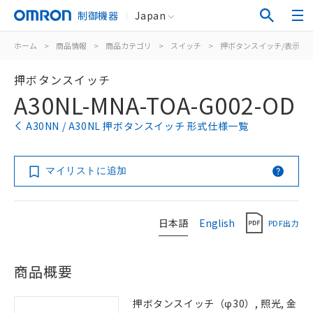
制御機器
Japan
ホーム
>
商品情報
>
商品カテゴリ
>
スイッチ
>
押ボタンスイッチ/表示灯
押ボタンスイッチ
A30NL-MNA-TOA-G002-OD
A30NN / A30NL 押ボタンスイッチ 形式仕様一覧
マイリストに追加
日本語
English
PDF出力
商品概要
押ボタンスイッチ（φ30）, 照光, 金