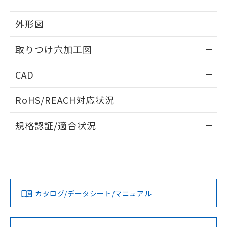
51物質の非含有証明書（当社基準）
の共同利用に関して"
の「1.共同利
※本証明書は発行日時点で非含有を証明す
用者の範囲」に記載されている法人を
外形図
るもので、過去に遡って非含有を証明する
指します。
ものではありません。
情報更新：2026/05/21
取りつけ穴加工図
また、RoHS指令のフタル酸エステル類４
物質の対応では、対応完了までの期間は出
情報更新：2026/05/21
荷製品に未対応品が混在することから備考
CAD
欄に対応日を記載しておりました。
既に当社にて対応品への在庫切替を完了
ログイン/会員登録いただくと、CADデータをダウンロー
RoHS/REACH対応状況
していることから、特段のことがない限
ドすることができます。
り、2022年1月12日より割愛しておりま
情報更新：2026/7/29
す。
規格認証/適合状況
ログイン/会員登録
EU RoHS
注意事項・凡例
A30NL-MNA-TOA-G002-ODについての規格認証/適合状況に
ついては、「カスタマーサポートセンタ お客様相談室」また
は貴社担当オムロン営業員または販売店にお問い合わせくだ
対応状況
対応予定月
※1
※2
さい。
ダウンロードデータをご利用いただく前に、以下を必ずお読
みください。
カタログ/データシート/マニュアル
対応済み
ソフトウェアの使用条件
お問い合わせ