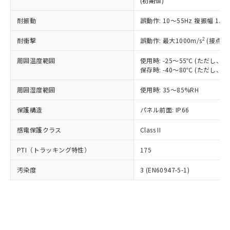
(初期値)
了承ください。
(PBDE) 1000ppm以下、フタル酸ビス(2-エチルヘキシ
○
一定数以上の在庫あり
ニル類) : 1000ppm、 PBDEs(ポリ臭化ジフェニルエーテ
当社は規制貨物を破棄する場合は、完
ル) (DEHP)(別名：DOP) 1000ppm以下、フタル酸ブチ
正式な納期状況および標準価格はお客
ル類) : 1000ppm、
ルベンジル（BBP） 1000ppm以下、フタル酸ジブチル
全に破砕するなど、違法に輸出されな
耐振動
DBP(フタル酸ジブチル) : 1000ppm、 DIBP(フタル酸ジ
誤動作: 10～55Hz 複振幅 1.
様のお取引先、またはお客様担当のオ
（DBP） 1000ppm以下、フタル酸ジイソブチル
イソブチル) : 1000ppm、 BBP(フタル酸ブチルベンジ
△
一定数には満たないが在庫あり
いよう必要な手段を講じます。
ムロン制御機器販売店・当社販売員に
(DIBP) 1000ppm以下
ル) : 1000ppm、
2
耐衝撃
誤動作: 最大1000m/s
(接点開
当社は貴社製品を、核兵器、ミサイ
但し、RoHS指令で産業用監視および制御機器に対する
DEHP(フタル酸ビス(2-エチルヘキシル)) : 1000ppm
ご相談ください。
適用除外項目は除く。
ル、化学兵器、生物兵器またはその他
－
在庫なし(最新の在庫状況につ
オムロン制御機器販売店や当社販売拠
フタル酸エステル類の４物質については閾値を超える意
周囲温度範囲
使用時: -25～55℃ (ただし
武器並びにこれらの製造装置等に一切
いては、お客様のお取引先、ま
図的な使用がないことを確認しています。
点は「
販売ネットワーク
」をご確認
保存時: -40～80℃ (ただし
※2 環境保護使用期限
使用いたしません。
たはお客様担当のオムロン制御
ください。
当社は、貴社製品を第三者に販売する
機器販売店・当社販売員にご確
在庫状況および標準価格結果を当社の
周囲湿度範囲
使用時: 35～85%RH
※2 対応予定月
「ｅ」：有害物質（10物質）のすべてが基
場合は、上記1、2および3の内容を当
認ください)
事前の承諾なく第三者に漏洩または開
準値以下であることを示します。
該第三者に通知します。また当社は、
示しないようお願いします。
保護構造
パネル前面: IP66
部品在庫の切り替え状況などにより、予定
「10」：通常の使用状況下において有害物
販売先および販売に係わる関係者が違
マイパーツ機能（部品リスト作成サー
空
受注生産機種、また在庫状況の
月が前後することがあります。
質が外部に漏えいし、環境に深刻な影響を
法に輸出するおそれがある場合は、取
感電保護クラス
Class II
ビス）をご利用いただくには、I-Web
白
情報を公開していない機種
及ぼさない年数を意味します。
り引きをいたしません。
メンバーズにご登録されている必要が
「－」：未確認です。当社販売部門へお問
PTI（トラッキング特性）
175
あります。
い合わせください。
お客様が当ウェブサイト上で当社にご
※3 非含有証明書ダウンロード
汚染度
3 (EN60947-5-1)
登録された部品リストについて、当社
および当社の共同利用者が、当社の製
下記の非含有証明書をダウンロードするこ
品・サービスに関するお客様との取
とができます。
合意する
キャンセル
引・商談に必要な範囲で利用すること
をご了承ください。
EU RoHS指令（10物質）の非含有証明書
※当社の共同利用者とは、
"個人情報