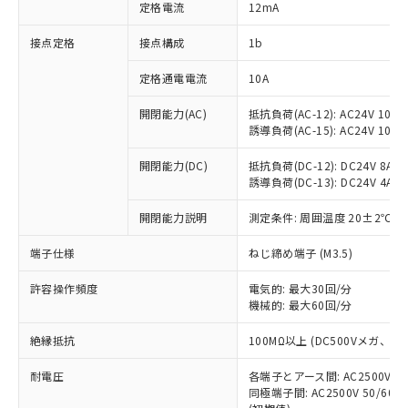
対応済み：EU RoHS指令（10物質）の
定格電流
12mA
非含有に対応した製品が提供可能な商品で
す。
接点定格
接点構成
1b
対応予定：EU RoHS指令（10物質）の非含
ご利用条件
有に対応した製品に切り替える予定のある
定格通電電流
10A
商品です。
開閉能力(AC)
抵抗負荷(AC-12): AC24V 10A/A
対応予定なし：EU RoHS指令（10物質）の
以下の条件をお読みいただき、同意のうえ
誘導負荷(AC-15): AC24V 10A/AC
非含有に非対応の商品で、対応品を出す予
ご利用ください。
定はありません。
開閉能力(DC)
抵抗負荷(DC-12): DC24V 8A/DC
調査・確認中：EU RoHS指令（10物質）の
本サービスは、当社制御機器事業取扱
誘導負荷(DC-13): DC24V 4A/DC
※1 中国RoHS○×表
非含有の対応状況を調査中または確認中の
商品の当社在庫状況および標準価格
商品です。
開閉能力説明
測定条件: 周囲温度 20±2℃、
(税抜)を提供させていただくもので
「○」：最大均質材料含有率が中国RoHSの
非該当品：ライセンス料など無形物で、有
す。
基準値以下であることを示します。
害物質有無と関係のない商品です。
端子仕様
ねじ締め端子 (M3.5)
当社制御機器事業取扱商品の中には、
「×」：最大均質材料含有率が中国RoHSの
仕入先様の事情により、非含有部品として
本サービスの対象外となる商品もある
基準値を超えていることを示します。
いたものが、含有品と判明した場合などや
許容操作頻度
電気的: 最大30回/分
当社は、これら貴社製品のうち、外国
ことをご了承ください。
「－」：未確認です。当社販売部門へお問
機械的: 最大60回/分
むを得ず変更することがあります。
為替および外国貿易法に定める商品
在庫状況および標準価格照会結果は、
い合わせください。
（以下｢規制貨物等」という）を輸出
記載している更新日時点での社内デー
絶縁抵抗
100MΩ以上 (DC500Vメガ、
*EU RoHS指令（10物質）：
または国外への提供する場合は、日本
記
タに基づき作成されるものであり、閲
説明
鉛(Pb) 1000ppm以下、 水銀(Hg) 1000ppm以下、 カド
*中国RoHS10物質の基準値 (GB/T26572)：
国政府の輸出許可(または役務取引許
号
覧された時点での実際の在庫および標
ミウム(Cd) 100ppm以下、
耐電圧
Pb(鉛) :1000ppm、 Hg(水銀) : 1000ppm、 Cd(カドミウ
各端子とアース間: AC2500V 50/
可)を取得するなどの必要な手続きを
六価クロム(Cr(Ⅵ)) 1000ppm以下、ポリ臭化ビフェニル
ム) : 100ppm、
準価格とは異なる場合があることをご
同極端子間: AC2500V 50/60
類(PBB) 1000ppm以下、ポリ臭化ジフェニルエーテル類
Cr(Ⅵ)(六価クロム) : 1000ppm、 PBBs(ポリ臭化ビフェ
とります。