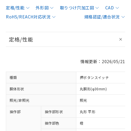
定格/性能
外形図
取りつけ穴加工図
CAD
RoHS/REACH対応状況
規格認証/適合状況
定格/性能
情報更新：2026/05/21
種類
押ボタンスイッチ
胴体形状
丸胴形(φ30mm)
照光/非照光
照光
操作部
操作部形状
丸形 平形
操作部色
橙