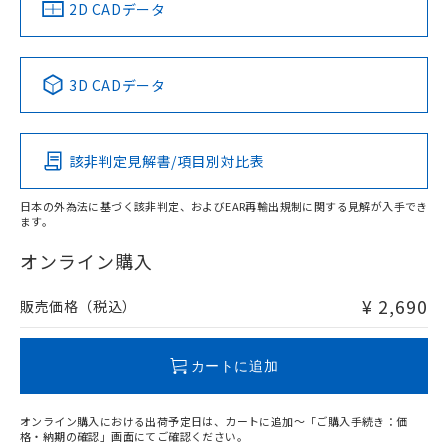
中国 RoHS
注意事項・凡例
2D CADデータ
中国 RoHS表
※1 ※2
3D CADデータ
Pb
Hg
Cd
Cr(VI)
該非判定見解書/項目別対比表
O
O
O
O
日本の外為法に基づく該非判定、およびEAR再輸出規制に関する見解が入手でき
ます。
"対応済み"や非含有の記載がされた商品であっても、流通
在庫等で未対応品が混在する可能性があります。
オンライン購入
非含有品が必要な際は、弊社営業部門もしくは販売店へお
問い合わせください。
¥ 2,690
販売価格（税込）
この製品のRoHS/REACH対応状況ページへ
カートに追加
オンライン購入における出荷予定日は、カートに追加～「ご購入手続き：価
格・納期の確認」画面にてご確認ください。