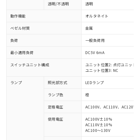
透明/不透明
透明
動作機能
オルタネイト
ベゼル材質
金属
負荷
一般負荷用
最小適用負荷
DC5V 6mA
スイッチユニット構成
ユニット位置2: 点灯ユニット
ユニット位置3: NC
ランプ
照光部方式
LEDランプ
ランプ色
橙
定格電圧
AC100V、AC110V、AC120V
使用電圧
AC100V±10%
AC110V±10%
※1 対応状況
AC100～130V